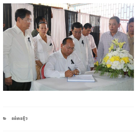
CATEGORIES
ពត៌មានថ្មីៗ