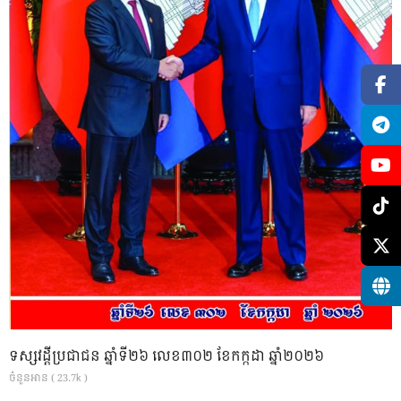
ទស្សវដ្តីប្រជាជន ឆ្នាំទី២៦ លេខ៣០២ ខែកក្កដា ឆ្នាំ២០២៦
ចំនួនអាន ( 23.7k )