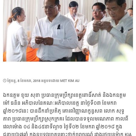
POSTED
ថ្ងៃ​ចន្ទ, 8 ខែ​មករា, 2018
អត្ថបទដោយ
MET KIM AU
ON
ឯកឧត្តម ខូយ សុខា ប្រធានក្រុមប្រឹក្សាខេត្តពោធិ៍សាត់ និងឯកឧត្តម
ម៉ៅ ធនិន អភិបាលនៃគណៈអភិបាលខេត្ត នាថ្ងៃទី០៣ ខែមករា
ឆ្នាំ២០១៨នេះ បានដឹកនាំប្រតិភូ គោរពវិញ្ញាណក្ខន្ធសព លោក សុទ្ធ
តារា ប្រធានក្រុមប្រឹក្សាស្រុកក្រគរ ដែលបានទទួលមរណភាព កាលពី
វេលាម៉ោង ០៤ និង៤៥នាទីល្ងាច ថ្ងៃទី០២ ខែមករា ឆ្នាំ២០១៨ ក្នុង
ជន្មាយុ៦៧ឆ្នាំ ក្នុងឧបទ្ទវហេតុគ្រោះថ្នាក់ចរាចរណ៍ រវាងរថយន្តម៉ាក KIA