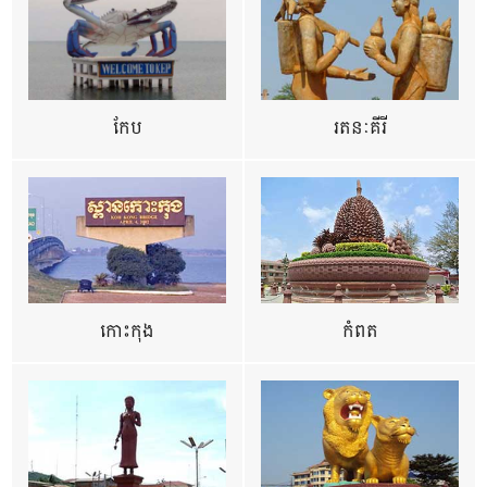
កែប
រតនៈគីរី
កោះកុង
កំពត