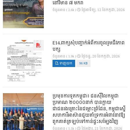
នៅវិមាន ៧ មករា
ថ្ងៃ​អាទិត្យ, 12 ខែ​កក្កដា, 2026
ចំនួនអាន ( 2.6k )
E14.ពាក្យសុំបញ្ជាក់អំពីការចូលរួមជីវភាព
បក្ស
ថ្ងៃ​ចន្ទ, 20 ខែ​កក្កដា, 2026
ចំនួនអាន ( 1.9k )
ទាញយក
96 KB
ប្រមុខការទូតកម្ពុជា៖ ជនស៊ីវិលកម្ពុជា
ប្រមាណ ២០០០០នាក់ បានក្លាយ
ជាជនរងគ្រោះនៃជម្លោះព្រំដែន, កម្ពុជាស្នើ
សហការីអាស៊ានជួយគាំទ្រការអំពាវនាវឱ្យ
ពួកគាត់ត្រឡប់ទៅកាន់ផ្ទះសម្បែងវិញ
ថ្ងៃ​អង្គារ, 21 ខែ​កក្កដា, 2026
ចំនួនអាន ( 1.5k )