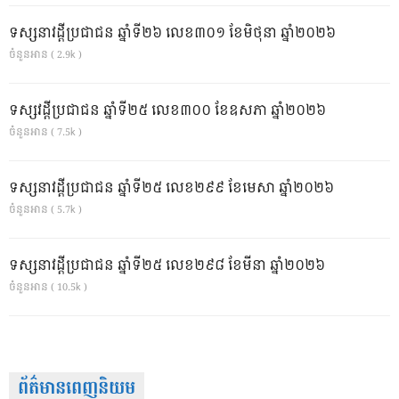
ទស្សនាវដ្ដីប្រជាជន ឆ្នាំទី២៦ លេខ៣០១ ខែមិថុនា ឆ្នាំ២០២៦
ចំនួនអាន ( 2.9k )
ទស្សវដ្តីប្រជាជន ឆ្នាំទី២៥ លេខ៣០០ ខែឧសភា ឆ្នាំ២០២៦
ចំនួនអាន ( 7.5k )
ទស្សនាវដ្ដីប្រជាជន ឆ្នាំទី២៥ លេខ២៩៩ ខែមេសា ឆ្នាំ២០២៦
ចំនួនអាន ( 5.7k )
ទស្សនាវដ្ដីប្រជាជន ឆ្នាំទី២៥ លេខ២៩៨ ខែមីនា ឆ្នាំ២០២៦
ចំនួនអាន ( 10.5k )
ព័ត៌មានពេញនិយម