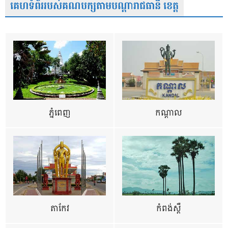
គេហទំព័ររបស់គណបក្សតាមបណ្តារាជធានី ខេត្ត
ភ្នំពេញ
កណ្តាល
តាកែវ
កំពង់ស្ពឺ