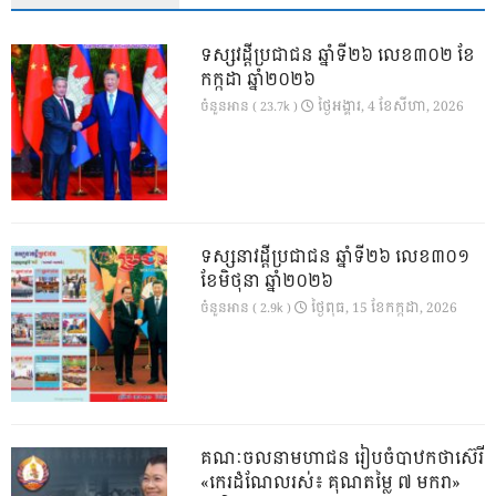
ទស្សវដ្តីប្រជាជន ឆ្នាំទី២៦ លេខ៣០២ ខែ
កក្កដា ឆ្នាំ២០២៦
ថ្ងៃ​អង្គារ, 4 ខែ​សីហា, 2026
ចំនួនអាន ( 23.7k )
ទស្សនាវដ្ដីប្រជាជន ឆ្នាំទី២៦ លេខ៣០១
ខែមិថុនា ឆ្នាំ២០២៦
ថ្ងៃ​ពុធ, 15 ខែ​កក្កដា, 2026
ចំនួនអាន ( 2.9k )
គណៈចលនាមហាជន រៀបចំបាឋកថាស៊េរី
«កេរដំណែលរស់៖ គុណតម្លៃ ៧ មករា»