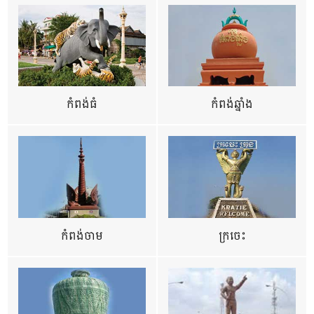
កំពង់ធំ
កំពង់ឆ្នាំង
កំពង់ចាម
ក្រចេះ