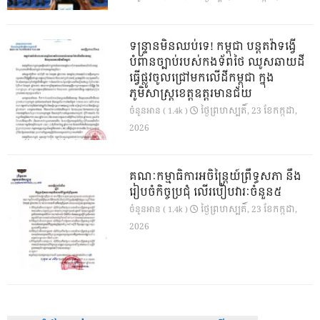
ទន្ទ្រានមិនឈប់ទេ! កម្ពុជា បន្តតវ៉ាទង្វើ
បំពានច្បាប់របស់កងទ័ពថៃ ឈូសឆាយដី
ធ្វើផ្លូវចូលជ្រៅមកលើដីកម្ពុជា ក្នុង
ភូមិសាស្ត្រខេត្តឧត្តរមានជ័យ
ថ្ងៃ​ព្រហស្បតិ៍, 23 ខែ​កក្កដា,
ចំនួនអាន ( 1.4k )
2026
គណៈកម្មាធិការអចិន្ត្រៃយ៍ព្រឹទ្ធសភា នឹង
រៀបចំកិច្ចប្រជុំ លើរបៀបវារៈចំនួន៥
ថ្ងៃ​ព្រហស្បតិ៍, 23 ខែ​កក្កដា,
ចំនួនអាន ( 1.4k )
2026