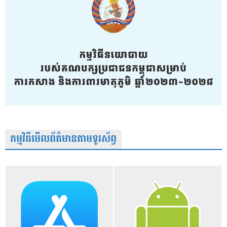
កម្មវិធីមើលព័ត៌មានតាមទូរស័ព្វ