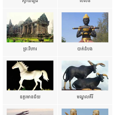
ស្វាយរៀង
ប៉ៃលិន
ព្រះវិហារ
បាត់ដំបង
ឧត្ដរមានជ័យ
មណ្ឌលគីរី