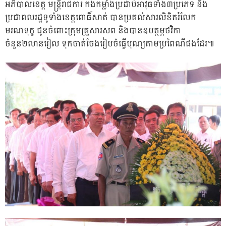
អភិបាលខេត្ត មន្ត្រីរាជការ កងកម្លាំងប្រដាប់អាវុធទាំង៣ប្រភេទ និង
ប្រជាពលរដ្ឋទូទាំងខេត្តពោធិ៍សាត់ បានប្រគល់សារលិខិតរំលែក
មរណទុក្ខ ជូនចំពោះក្រុមគ្រួសារសព និងបានឧបត្ថម្ភថវិកា
ចំនួន២លានរៀល ទុកចាត់ចែងរៀបចំធ្វើបុណ្យតាមប្រពៃណីផងដែរ៕