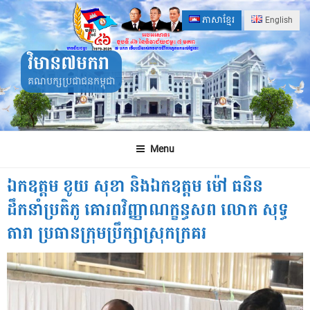
Skip
ភាសាខ្មែរ
English
to
content
វិមាន៧មករា
គណបក្សប្រជាជនកម្ពុជា
Menu
ឯកឧត្តម ខូយ សុខា និងឯកឧត្តម ម៉ៅ ធនិន
ដឹកនាំប្រតិភូ គោរពវិញ្ញាណក្ខន្ធសព លោក សុទ្ធ
តារា ប្រធានក្រុមប្រឹក្សាស្រុកក្រគរ