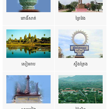
ពោធិ៍សាត់
ព្រៃវែង
សៀមរាប
ស្ទឹងត្រែង