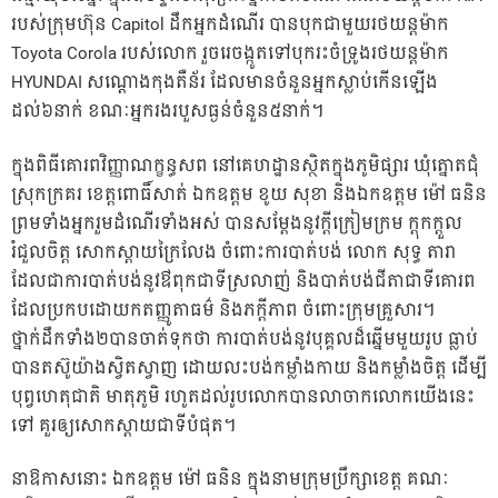
របស់ក្រុមហ៊ុន Capitol ដឹកអ្នកដំណើរ បានបុកជាមួយរថយន្តម៉ាក
Toyota Corola របស់លោក រួចរេចង្កូតទៅបុករះចំទ្រូងរថយន្តម៉ាក
HYUNDAI សណ្តោងកុងតឺន័រ ដែលមានចំនួនអ្នកស្លាប់កើនឡើង
ដល់៦នាក់ ខណៈអ្នករងរបួសធ្ងន់ចំនួន៥នាក់។
ក្នុងពិធីគោរពវិញ្ញាណក្ខន្ធសព នៅគេហដ្ឋានស្ថិតក្នុងភូមិផ្សារ ឃុំត្នោតជុំ
ស្រុកក្រគរ ខេត្តពោធិ៍សាត់ ឯកឧត្តម ខូយ សុខា និងឯកឧត្តម ម៉ៅ ធនិន
ព្រមទាំងអ្នករួមដំណើរទាំងអស់ បានសម្តែងនូវក្តីក្រៀមក្រម ក្តុកក្តួល
រំជួលចិត្ត សោកស្តាយក្រៃលែង ចំពោះការបាត់បង់ លោក សុទ្ធ តារា
ដែលជាការបាត់បង់នូវឳពុកជាទីស្រលាញ់ និងបាត់បង់ជីតាជាទីគោរព
ដែលប្រកបដោយកតញ្ញូតាធម៌ និងភក្តីភាព ចំពោះក្រុមគ្រួសារ។
ថ្នាក់ដឹកទាំង២បានចាត់ទុកថា ការបាត់បង់នូវបុគ្គលដ៏ឆ្នើមមួយរូប ធ្លាប់
បានតស៊ូយ៉ាងស្វិតស្វាញ ដោយលះបង់កម្លាំងកាយ និងកម្លាំងចិត្ត ដើម្បី
បុព្វហេតុជាតិ មាតុភូមិ រហូតដល់រូបលោកបានលាចាកលោកយើងនេះ
ទៅ គួរឲ្យសោកស្តាយជាទីបំផុត។
នាឱកាសនោះ ឯកឧត្តម ម៉ៅ ធនិន ក្នុងនាមក្រុមប្រឹក្សាខេត្ត គណៈ