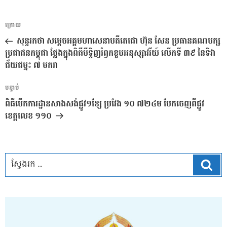
ការ​
អត្ថបទ
ក្រោយ
នាំទិស​
មុន
សុន្ទរកថា សម្តេចអគ្គមហាសេនាបតីតេជោ ហ៊ុន សែន ប្រធានគណបក្ស
ប្រកាស
ប្រជាជនកម្ពុជា ថ្លែងក្នុងពិធីមីទ្ទិញរំឭកខួបអនុស្សាវរីយ៍ លើកទី ៣៩ នៃទិវា
ជ័យជម្នះ ៧ មករា
អត្ថបទ
បន្ទាប់
បន្ទាប់
ពិធីបើកការដ្ឋានសាងសង់ផ្លូវ១ខ្សែ ប្រវែង ១០ ៧២៤ម បែកចេញពីផ្លូវ
ខេត្តលេខ ១១០
ស្វែ