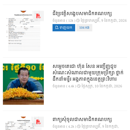
ជីវប្រវត្តិសង្ខេបសមាជិកគណបក្ស
ថ្ងៃ​ព្រហស្បតិ៍, 9 ខែ​កក្កដា, 2026
ចំនួនអាន ( 12k )
ទាញយក
104 KB
សម្តេចតេជោ ហ៊ុន សែន អញ្ជើញជួប
សំណេះសំណាលជាមួយក្រុមប្រឹក្សា ថ្នាក់
ដឹកនាំមន្ទីរ អង្គភាពក្នុងខេត្តព្រះវិហារ
ថ្ងៃ​សុក្រ, 10 ខែ​កក្កដា, 2026
ចំនួនអាន ( 4.4k )
ពាក្យសុំចូលជាសមាជិកគណបក្ស
ថ្ងៃ​ព្រហស្បតិ៍, 9 ខែ​កក្កដា,
ចំនួនអាន ( 4.2k )