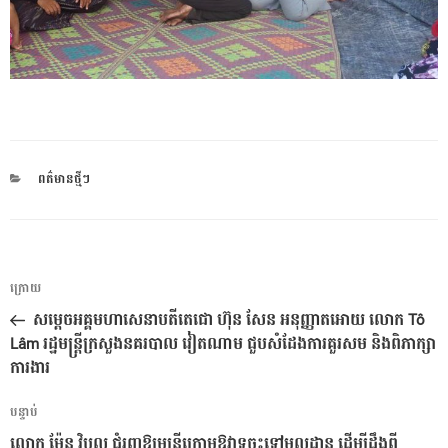
CATEGORIES
ពត៌មានថ្មីៗ
ការ​
អត្ថបទ
ក្រោយ
នាំទិស​
មុន
សម្តេចអគ្គមហាសេនាបតីតេជោ ហ៊ុន សែន អនុញ្ញាតអោយ លោក Tô
ប្រកាស
Lâm រដ្ឋមន្ត្រីក្រសួងនគរបាល វៀតណាម ជួបសំដែងការគួរសម និងពិភាក្សា
ការងារ
អត្ថបទ
បន្ទាប់
បន្ទាប់
លោក ម៉ែន វិបុល ជំរុញឱ្យមន្រ្តីក្រោមឱវាទចុះទៅមូលដ្ឋាន ដើម្បីដឹងពី