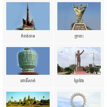
កំពង់ចាម
ក្រចេះ
ពោធិ៍សាត់
ព្រៃវែង