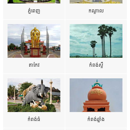
ភ្នំពេញ
កណ្តាល
តាកែវ
កំពង់ស្ពឺ
កំពង់ធំ
កំពង់ឆ្នាំង