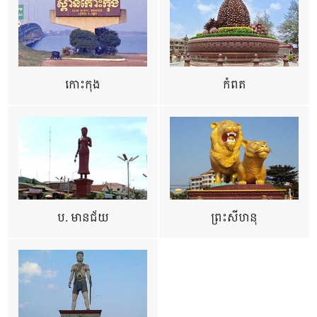
កោះកុង
កំពត
ប. មានជ័យ
ព្រះសីហនុ