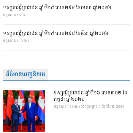
ទស្សនាវដ្ដីប្រជាជន ឆ្នាំទី២៥ លេខ២៩៩ ខែមេសា ឆ្នាំ២០២៦
ចំនួនអាន ( 5.5k )
ទស្សនាវដ្ដីប្រជាជន ឆ្នាំទី២៥ លេខ២៩៨ ខែមីនា ឆ្នាំ២០២៦
ចំនួនអាន ( 10.3k )
ព័ត៌មានពេញនិយម
ទស្សវដ្តីប្រជាជន ឆ្នាំទី២៦ លេខ៣០២ ខែ
កក្កដា ឆ្នាំ២០២៦
ថ្ងៃ​អង្គារ, 4 ខែ​សីហា, 2026
ចំនួនអាន ( 12.6k )