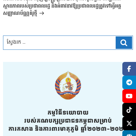
ស្ថានភាពរបស់ប្រជាពលរដ្ឋ និងអំពាវនាវឱ្យប្រជាពលរដ្ឋត្រូវទៅធ្វើអត្ត
សញ្ញាណប័ណ្ណគំរូថ្មី
ស្វែ