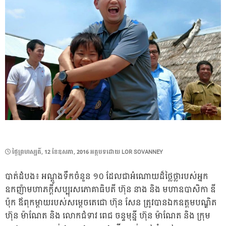
POSTED
ថ្ងៃ​ព្រហស្បតិ៍, 12 ខែ​ឧសភា, 2016
អត្ថបទដោយ
LOR SOVANNEY
ON
បាត់ដំបង៖ អណ្ដូងទឹកចំនួន ១០ ដែលជាអំណោយដ៏ថ្លៃថ្លារបស់អ្នក
ឧកញ៉ាមហាភក្តីសប្បុរសភោគាធិបតី ហ៊ុន នាង និង មហាឧបាសិកា ឌី
ប៉ុក ឪពុកម្ដាយរបស់សម្ដេចតេជោ ហ៊ុន សែន ត្រូវបានឯកឧត្តមបណ្ឌិត
ហ៊ុន ម៉ាណែត និង លោកជំទាវ ពេជ ចន្ទមុន្នី ហ៊ុន ម៉ាណែត និង ក្រុម