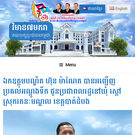
Skip
ភាសាខ្មែរ
English
to
content
វិមាន៧មករា
គណបក្សប្រជាជនកម្ពុជា
Menu
ឯកឧត្ដមបណ្ឌិត ហ៊ុន ម៉ាណែត បានអញ្ជើញ
ប្រគល់អណ្ដូងទឹក ជូនប្រជាពលរដ្ឋនៅឃុំ ស្ដៅ
ស្រុករតនៈមណ្ឌល ខេត្តបាត់ដំបង