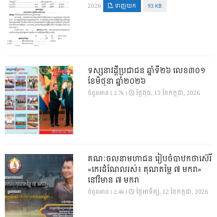
2026
ទាញយក
93 KB
ទស្សនាវដ្ដីប្រជាជន ឆ្នាំទី២៦ លេខ៣០១
ខែមិថុនា ឆ្នាំ២០២៦
ថ្ងៃ​ពុធ, 15 ខែ​កក្កដា, 2026
ចំនួនអាន ( 2.7k )
គណៈចលនាមហាជន រៀបចំបាឋកថាស៊េរី
«កេរដំណែលរស់៖ គុណតម្លៃ ៧ មករា»
នៅវិមាន ៧ មករា
ថ្ងៃ​អាទិត្យ, 12 ខែ​កក្កដា, 2026
ចំនួនអាន ( 2.4k )