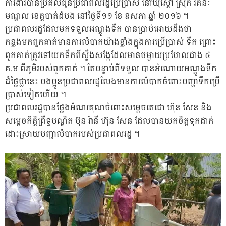
ការងារបានប្រគល់ជូនប្រជាពលរដ្ឋប្រើប្រាស់ នៅឃំុស្ដៅ ស្រុក រតនៈ
មណ្ឌល ខេត្តបាត់ដំបង នៅថ្ងៃទី១១ ខែ ឧសភា ឆ្នាំ ២០១៦ ។
ប្រជាពលរដ្ឋដែលមកទទួលអណ្ដូងទឹក បានប្រាប់អោយដឹងថា
កន្លងមកពួកគាត់មានការលំបាកយ៉ាងខ្លាំងក្នុងការប្រើប្រាស់ ទឹក ព្រោះ
ពួកគាត់ត្រូវទៅយកទឹកពីស្ទឹងសង្កែដែលមានចម្ងាយប្រហែលជាង ៤
គ.ម ពីភូមិរបស់ពួកគាត់ ។ តែបន្ទាប់ពីទទួល បានអំណោយអណ្ដូងទឹក
ដ៏ថ្លៃថ្លានេះ បងប្អូនប្រជាពលរដ្ឋលែងមានការលំបាកចំពោះបញ្ហាទឹកប្រើ
ប្រាស់ទៀតហើយ ។
ប្រជាពលរដ្ឋបានថ្លែងអំណរគុណចំពោះសម្ដេចតេជោ ហ៊ុន សែន និង
សម្ដេចកិត្តិព្រឹទ្ធបណ្ឌិត ប៊ុន រ៉ានី ហ៊ុន សែន ដែលបានយកចិត្តទុកដាក់
ដោះស្រាយបញ្ហាលំបាករបស់ប្រជាពលរដ្ឋ ។