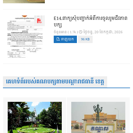
E14.ពាក្យសុំបញ្ជាក់អំពីការចូលរួមជីវភាព
បក្ស
ថ្ងៃ​ចន្ទ, 20 ខែ​កក្កដា, 2026
ចំនួនអាន ( 1.7k )
ទាញយក
96 KB
គេហទំព័ររបស់គណបក្សតាមបណ្តារាជធានី ខេត្ត