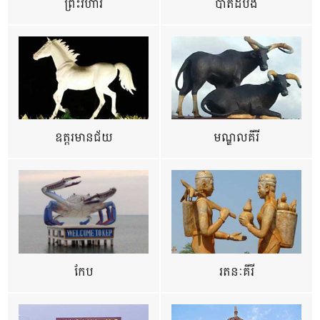
ព្រះវិហារ
បាត់ដំបង
ឧត្ដរមានជ័យ
មណ្ឌលគីរី
កែប
រតនៈគីរី