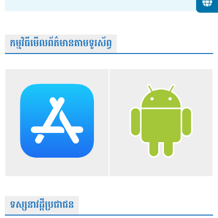
កម្មវិធីមើលព័ត៌មានតាមទូរស័ព្វ
ទស្សនាវដ្តីប្រជាជន