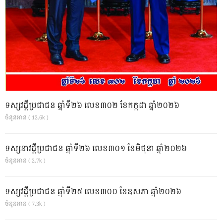
ទស្សវដ្តីប្រជាជន ឆ្នាំទី២៦ លេខ៣០២ ខែកក្កដា ឆ្នាំ២០២៦
ចំនួនអាន ( 12.6k )
ទស្សនាវដ្ដីប្រជាជន ឆ្នាំទី២៦ លេខ៣០១ ខែមិថុនា ឆ្នាំ២០២៦
ចំនួនអាន ( 2.7k )
ទស្សវដ្តីប្រជាជន ឆ្នាំទី២៥ លេខ៣០០ ខែឧសភា ឆ្នាំ២០២៦
ចំនួនអាន ( 7.3k )