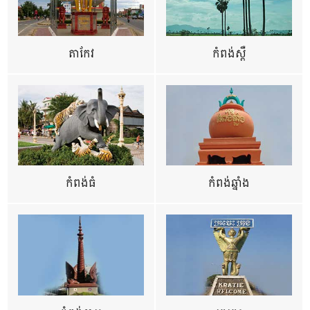
តាកែវ
កំពង់ស្ពឺ
កំពង់ធំ
កំពង់ឆ្នាំង