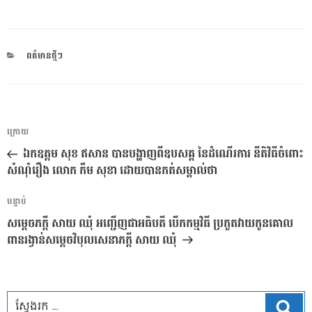
CATEGORIES
ពត៌មានថ្មីៗ
ការ​
អត្ថបទ
ក្រោយ
នាំទិស​
មុន
ឯកឧត្តម សុខ ឥសាន បានបង្ហាញពីឧបសគ្គ នៃដំណើរការ នីតិវិធីចំពោះ
ប្រកាស
សំណុំរឿង លោក កឹម សុខា ដោយបានកត់សម្គាល់ថា
អត្ថបទ
បន្ទាប់
បន្ទាប់
សម្តេចភក្តី សាយ ឈុំ អញ្ជើញជាអធិបតី បើកកម្មវិធី ប្រកួតវាយកូនគោល
ពានរង្វាន់សម្តេចវិបុលសេនាភក្តី សាយ ឈុំ
ស្វែ