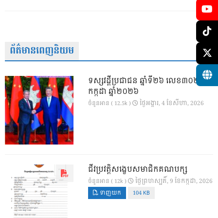
ព័ត៌មានពេញនិយម
ទស្សវដ្តីប្រជាជន ឆ្នាំទី២៦ លេខ៣០២ ខែ
កក្កដា ឆ្នាំ២០២៦
ថ្ងៃ​អង្គារ, 4 ខែ​សីហា, 2026
ចំនួនអាន ( 12.5k )
ជីវប្រវត្តិសង្ខេបសមាជិកគណបក្ស
ថ្ងៃ​ព្រហស្បតិ៍, 9 ខែ​កក្កដា, 2026
ចំនួនអាន ( 12k )
ទាញយក
104 KB