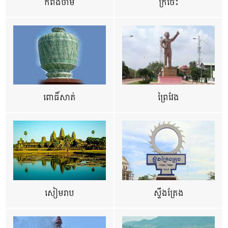
កំពង់ចាម
ក្រចេះ
ពោធិ៍សាត់
ព្រៃវែង
សៀមរាប
ស្ទឹងត្រែង