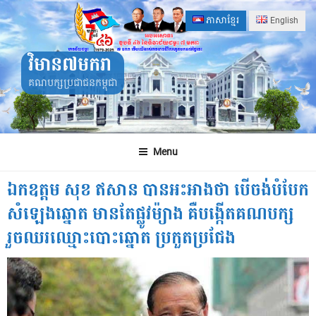
Skip
ភាសាខ្មែរ
English
to
content
វិមាន៧មករា
គណបក្សប្រជាជនកម្ពុជា
Menu
ឯកឧត្តម សុខ ឥសាន បានអះអាងថា បើចង់បំបែក
សំឡេងឆ្នោត មានតែផ្លូវម៉្យាង គឺបង្កើតគណបក្ស
រួចឈរឈ្មោះបោះឆ្នោត ប្រកួតប្រជែង