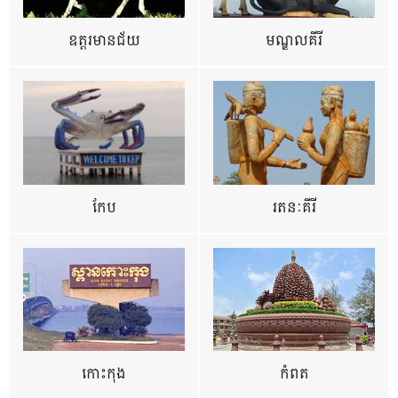
ឧត្ដរមានជ័យ
មណ្ឌលគីរី
កែប
រតនៈគីរី
កោះកុង
កំពត