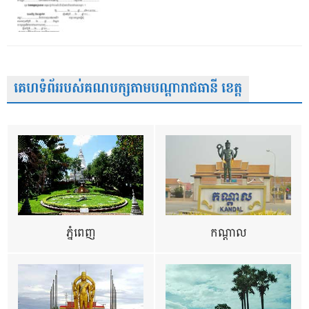
គេហទំព័ររបស់គណបក្សតាមបណ្តារាជធានី ខេត្ត
ភ្នំពេញ
កណ្តាល