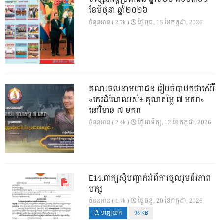
ខែមិថុនា ឆ្នាំ២០២៦
ថ្ងៃ​ពុធ, 15 ខែ​កក្កដា, 2026
ចំនួនអាន ( 2.7k )
គណៈចលនាមហាជន រៀបចំបាឋកថាស៊េរី
«កេរដំណែលរស់៖ គុណតម្លៃ ៧ មករា»
នៅវិមាន ៧ មករា
ថ្ងៃ​អាទិត្យ, 12 ខែ​កក្កដា, 2026
ចំនួនអាន ( 2.4k )
E14.ពាក្យសុំបញ្ជាក់អំពីការចូលរួមជីវភាព
បក្ស
ថ្ងៃ​ចន្ទ, 20 ខែ​កក្កដា, 2026
ចំនួនអាន ( 1.7k )
ទាញយក
96 KB