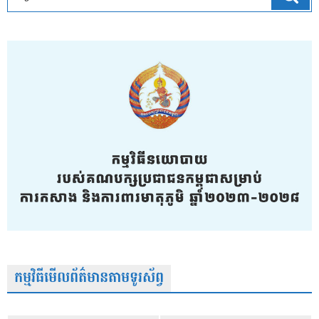
កម្មវិធីមើលព័ត៌មានតាមទូរស័ព្វ