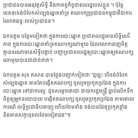
ប្រជាជនបានអនុវត្តសិទ្ធិ នឹងកាតព្វកិច្ចជាពលរដ្ឋរបស់ខ្លួន ។ ប៉ុន្តែ
ចេតនាចង់បំបែកសំឡេងឆ្នោតគាំទ្រ គណបក្សប្រជាជនកម្ពុជាគឺជាការ
រំលោភឆន្ទៈរបស់ប្រជាជន។
ឯកឧត្តម បន្ថែមទៀតថា ក្នុងការបោះឆ្នោត ប្រជាពលរដ្ឋមានសិទ្ធិសេរី
ភាព ក្នុងការបោះឆ្នោតគាំទ្រគណបក្សណាមួយ ដែលលោកពេញចិត្ត
គ្មាននរណាមានសិទ្ធិបង្គាប់ បញ្ជាប្រជាពលរដ្ឋឲ្យបោះឆ្នោតឲ្យគណបក្ស
ណាមួយបានជាដាច់ខាត។
ឯកឧត្តម សុខ ឥសាន បានថ្លែងបញ្ជាក់ទៀតថា “ដូច្នេះ បើចង់បំបែក
សំឡេងឆ្នោត មានតែបង្កើតគណបក្ស ចូលរួមប្រកួតប្រជែង ក្នុងការ
បោះឆ្នោត ទៅជាការល្អ ដូចសម្តេចតេជោ នាយករដ្ឋមន្ត្រី ធ្លាប់លើកទឹក
ចិត្តឲ្យអ្នកនយោបាយ បង្កើតគណបក្ស ចូលរួមប្រកួតប្រជែង តាមគោល
ការណ៏ លទ្ធិប្រជាធិបតេយ្យ ហើយថែមទាំង ចង់បានដៃគូប្រកួតខ្លាំង
និងមានសក្តានុពលថែមទៀតផង”៕