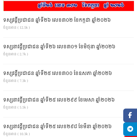
ទស្សវដ្តីប្រជាជន ឆ្នាំទី២៦ លេខ៣០២ ខែកក្កដា ឆ្នាំ២០២៦
ចំនួនអាន ( 12.5k )
ទស្សនាវដ្ដីប្រជាជន ឆ្នាំទី២៦ លេខ៣០១ ខែមិថុនា ឆ្នាំ២០២៦
ចំនួនអាន ( 2.7k )
ទស្សវដ្តីប្រជាជន ឆ្នាំទី២៥ លេខ៣០០ ខែឧសភា ឆ្នាំ២០២៦
ចំនួនអាន ( 7.3k )
ទស្សនាវដ្ដីប្រជាជន ឆ្នាំទី២៥ លេខ២៩៩ ខែមេសា ឆ្នាំ២០២៦
ចំនួនអាន ( 5.5k )
ទស្សនាវដ្ដីប្រជាជន ឆ្នាំទី២៥ លេខ២៩៨ ខែមីនា ឆ្នាំ២០២៦
ចំនួនអាន ( 10.3k )