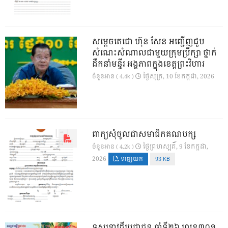
សម្តេចតេជោ ហ៊ុន សែន អញ្ជើញជួប
សំណេះសំណាលជាមួយក្រុមប្រឹក្សា ថ្នាក់
ដឹកនាំមន្ទីរ អង្គភាពក្នុងខេត្តព្រះវិហារ
ថ្ងៃ​សុក្រ, 10 ខែ​កក្កដា, 2026
ចំនួនអាន ( 4.4k )
ពាក្យសុំចូលជាសមាជិកគណបក្ស
ថ្ងៃ​ព្រហស្បតិ៍, 9 ខែ​កក្កដា,
ចំនួនអាន ( 4.2k )
2026
ទាញយក
93 KB
ទស្សនាវដ្ដីប្រជាជន ឆ្នាំទី២៦ លេខ៣០១