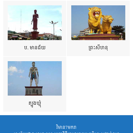
ប. មានជ័យ
ព្រះសីហនុ
ត្បូងឃ្មុំ
វិមាន7មករា