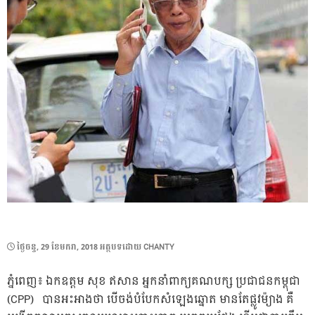
POSTED
ថ្ងៃ​ចន្ទ, 29 ខែ​មករា, 2018
អត្ថបទដោយ
CHANTY
ON
ភ្នំពេញ៖ ឯកឧត្តម សុខ ឥសាន អ្នកនាំពាក្យគណបក្ស ប្រជាជនកម្ពុជា
(CPP) បានអះអាងថា បើចង់បំបែកសំឡេងឆ្នោត មានតែផ្លូវម៉្យាង គឺ