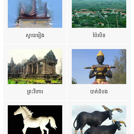
ស្វាយរៀង
ប៉ៃលិន
ព្រះវិហារ
បាត់ដំបង