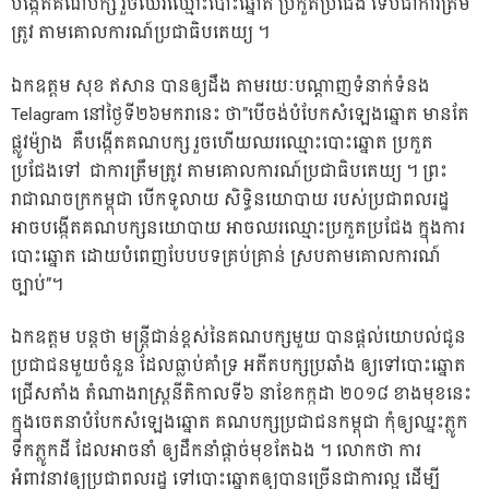
បង្កើតគណបក្ស រួចឈរឈ្មោះបោះឆ្នោត ប្រកួតប្រជែង ទើបជាការត្រឹម
ត្រូវ តាមគោលការណ៍ប្រជាធិបតេយ្យ ។
ឯកឧត្តម សុខ ឥសាន បានឲ្យដឹង តាមរយៈបណ្ដាញទំនាក់ទំនង
Telagram នៅថ្ងៃទី២៦មករានេះ ថា”បើចង់បំបែកសំឡេងឆ្នោត មានតែ
ផ្លូវម៉្យាង គឺបង្កើតគណបក្ស រួចហើយឈរឈ្មោះបោះឆ្នោត ប្រកួត
ប្រជែងទៅ ជាការត្រឹមត្រូវ តាមគោលការណ៍ប្រជាធិបតេយ្យ ។ ព្រះ
រាជាណចក្រកម្ពុជា បើកទូលាយ សិទ្ធិនយោបាយ របស់ប្រជាពលរដ្ឋ
អាចបង្កើតគណបក្សនយោបាយ អាចឈរឈ្មោះប្រកួតប្រជែង ក្នុងការ
បោះឆ្នោត ដោយបំពេញបែបបទគ្រប់គ្រាន់ ស្របតាមគោលការណ៍
ច្បាប់”។
ឯកឧត្តម បន្តថា មន្ត្រីជាន់ខ្ពស់នៃគណបក្សមួយ បានផ្តល់យោបល់ជូន
ប្រជាជនមួយចំនួន ដែលធ្លាប់គាំទ្រ អតីតបក្សប្រឆាំង ឲ្យទៅបោះឆ្នោត
ជ្រើសតាំង តំណាងរាស្ត្រនីតិកាលទី៦ នាខែកក្កដា ២០១៨ ខាងមុខនេះ
ក្នុងចេតនាបំបែកសំឡេងឆ្នោត គណបក្សប្រជាជនកម្ពុជា កុំឲ្យឈ្នះភ្លូក
ទឹកភ្លូកដី ដែលអាចនាំ ឲ្យដឹកនាំផ្តាច់មុខតែឯង ។ លោកថា ការ
អំពាវនាវឲ្យប្រជាពលរដ្ឋ ទៅបោះឆ្នោតឲ្យបានច្រើនជាការល្អ ដើម្បី