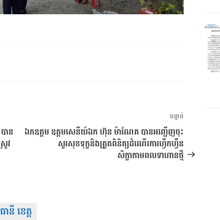
អត្ថបទ
បន្ទាប់
បន្ទាប់
ំ បាន
ឯកឧត្តម ឧត្តមសេនីយ៍ឯក ហ៊ុន ម៉ាណែត បានអញ្ជើញចុះ
្រូវ
សួរសុខទុក្ខនិងត្រួតពិនិត្យដំណើរការហ្វឹកហ្វឺន
សិក្ខាកាមពលទាហានថ្មី
នី ខេត្ត