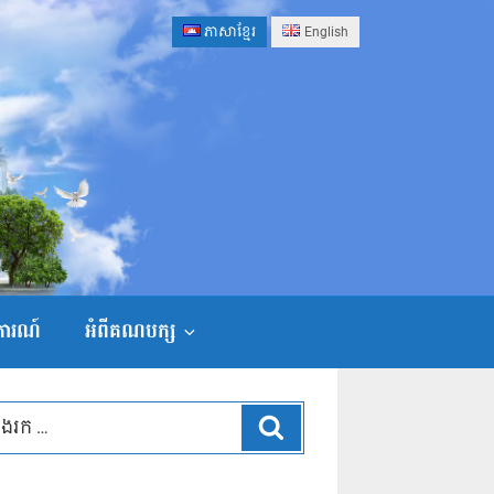
ភាសាខ្មែរ
English
ងការណ៍
អំពីគណបក្ស
ស្វែងរក