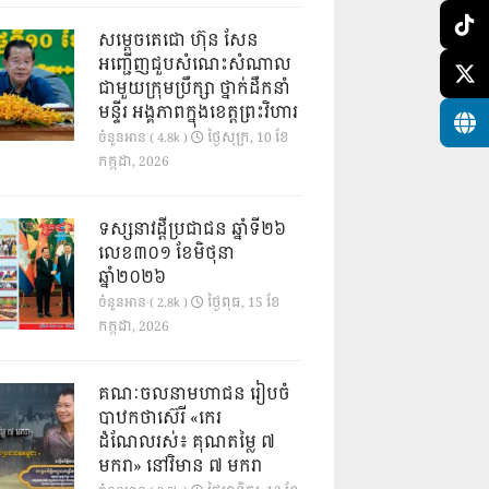
សម្តេចតេជោ ហ៊ុន សែន
អញ្ជើញជួបសំណេះសំណាល
ជាមួយក្រុមប្រឹក្សា ថ្នាក់ដឹកនាំ
មន្ទីរ អង្គភាពក្នុងខេត្តព្រះវិហារ
ថ្ងៃ​សុក្រ, 10 ខែ​
ចំនួនអាន ( 4.8k )
កក្កដា, 2026
ទស្សនាវដ្ដីប្រជាជន ឆ្នាំទី២៦
លេខ៣០១ ខែមិថុនា
ឆ្នាំ២០២៦
ថ្ងៃ​ពុធ, 15 ខែ​
ចំនួនអាន ( 2.8k )
កក្កដា, 2026
គណៈចលនាមហាជន រៀបចំ
បាឋកថាស៊េរី «កេរ
ដំណែលរស់៖ គុណតម្លៃ ៧
មករា» នៅវិមាន ៧ មករា