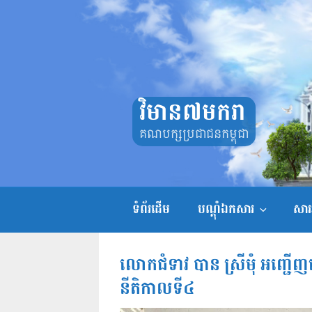
Skip
to
content
វិមាន៧មករា
គណបក្សប្រជាជនកម្ពុជា
ទំព័រដើម
បណ្តុំឯកសារ
សាររ
លោកជំទាវ បាន ស្រីមុំ អញ្ជើ
នីតិកាលទី៤