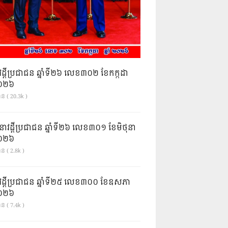
វដ្តីប្រជាជន ឆ្នាំទី២៦ លេខ៣០២ ខែកក្កដា
ំ២០២៦
ាន ( 20.3k )
នាវដ្ដីប្រជាជន ឆ្នាំទី២៦ លេខ៣០១ ខែមិថុនា
ំ២០២៦
ន ( 2.8k )
វដ្តីប្រជាជន ឆ្នាំទី២៥ លេខ៣០០ ខែឧសភា
ំ២០២៦
ន ( 7.4k )