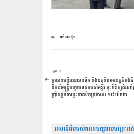
CATEGORIES
ពត៌មានថ្មីៗ
ការ​
អត្ថបទ
ក្រោយ
នាំទិស​
មុន
ប្រធានមន្ទីរធនធានទឹក និងឧតុនិយមខេត្តកំពង់ធ
ប្រកាស
ដឹកនាំមន្ត្រីបច្ចេកទេសរបស់មន្ទីរ ចុះពិនិត្យដំណាំស
ប្រាំងជួបការខ្វះខាតទឹកប្រមាណ ១៨ ហិកតា
គេហទំព័ររបស់គណបក្សតាមបណ្តារាជធា