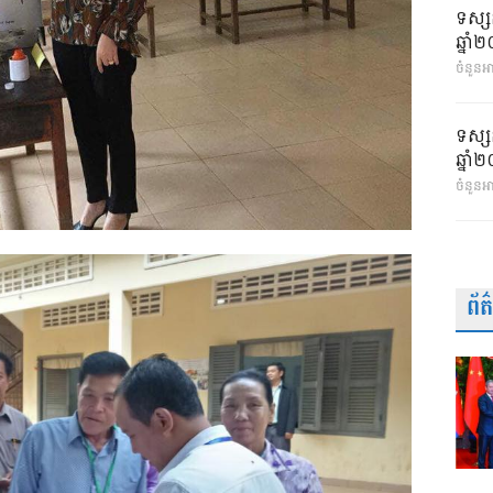
ទស្ស
ឆ្នា
ចំនួនអា
ទស្ស
ឆ្នា
ចំនួនអ
ព័