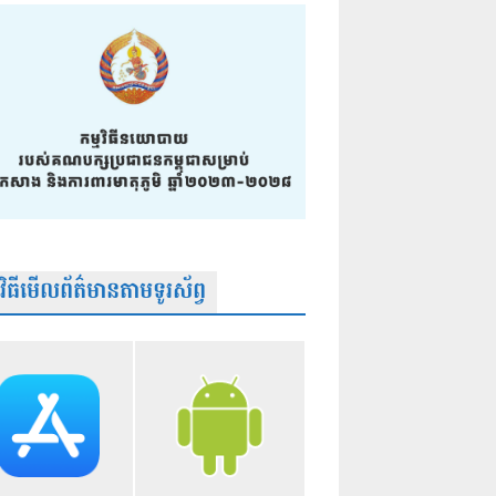
មវិធីមើលព័ត៌មានតាមទូរស័ព្វ