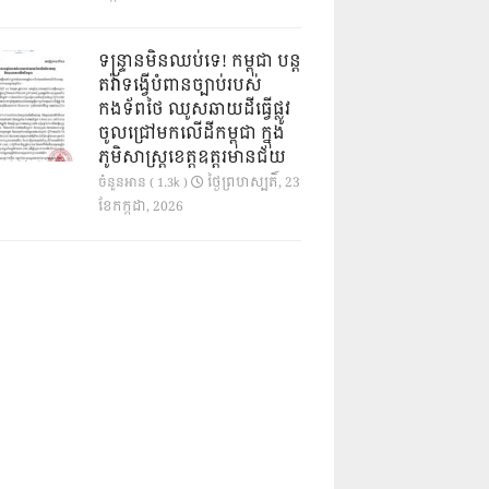
ទន្ទ្រានមិនឈប់ទេ! កម្ពុជា បន្ត
តវ៉ាទង្វើបំពានច្បាប់របស់
កងទ័ពថៃ ឈូសឆាយដីធ្វើផ្លូវ
ចូលជ្រៅមកលើដីកម្ពុជា ក្នុង
ភូមិសាស្ត្រខេត្តឧត្តរមានជ័យ
ថ្ងៃ​ព្រហស្បតិ៍, 23
ចំនួនអាន ( 1.3k )
ខែ​កក្កដា, 2026