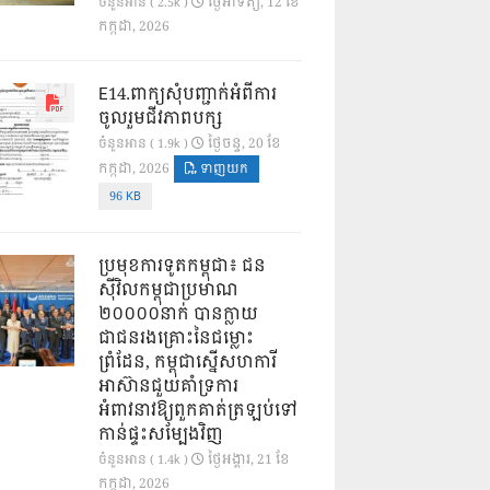
ថ្ងៃ​អាទិត្យ, 12 ខែ​
ចំនួនអាន ( 2.5k )
កក្កដា, 2026
E14.ពាក្យសុំបញ្ជាក់អំពីការ
ចូលរួមជីវភាពបក្ស
ថ្ងៃ​ចន្ទ, 20 ខែ​
ចំនួនអាន ( 1.9k )
កក្កដា, 2026
ទាញយក
96 KB
ប្រមុខការទូតកម្ពុជា៖ ជន
ស៊ីវិលកម្ពុជាប្រមាណ
២០០០០នាក់ បានក្លាយ
ជាជនរងគ្រោះនៃជម្លោះ
ព្រំដែន, កម្ពុជាស្នើសហការី
អាស៊ានជួយគាំទ្រការ
អំពាវនាវឱ្យពួកគាត់ត្រឡប់ទៅ
កាន់ផ្ទះសម្បែងវិញ
ថ្ងៃ​អង្គារ, 21 ខែ​
ចំនួនអាន ( 1.4k )
កក្កដា, 2026