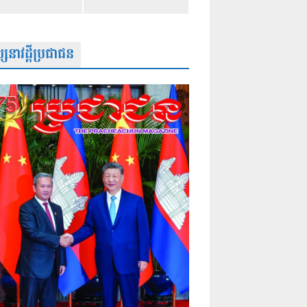
សនាវដ្តីប្រជាជន