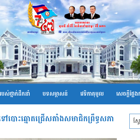
បស់ថ្នាក់ដឹកនាំ
បទសម្ភាសន៍
វេទិកាតុមូល
សេចក្ដីថ្លែ
ញទៅបោះឆ្នោតជ្រើសតាំងសមាជិកព្រឹទ្ធសភា