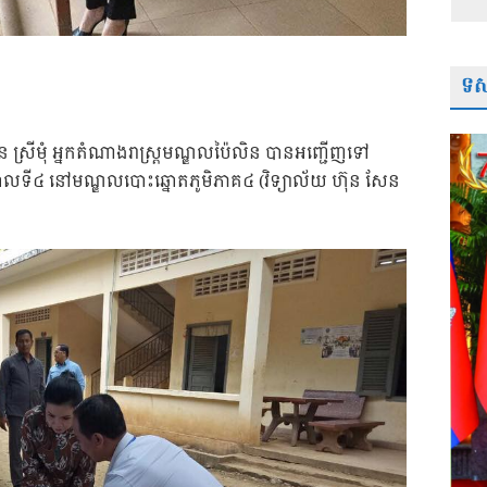
ទស្
ាន ស្រីមុំ អ្នកតំណាងរាស្ត្រ​មណ្ឌលប៉ៃលិន បានអញ្ជើញទៅ
ិកាលទី៤ នៅមណ្ឌលបោះឆ្នោតភូមិភាគ៤ (វិទ្យាល័យ ហ៊ុន សែន