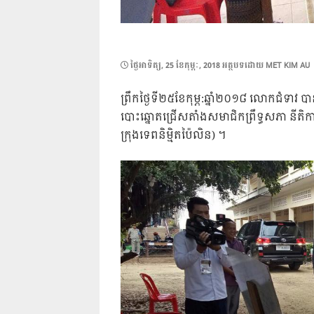
POSTED
ថ្ងៃ​អាទិត្យ, 25 ខែ​កុម្ភៈ, 2018
អត្ថបទដោយ
MET KIM AU
ON
ព្រឹកថ្ងៃទី២៥ខែកុម្ភ:ឆ្នាំ២០១៨ លោកជំទាវ ប
បោះឆ្នោតជ្រើសតាំងសមាជិកព្រឹទ្ធសភា នីត
ក្រុងទេពនិម្មិតប៉ៃលិន) ។