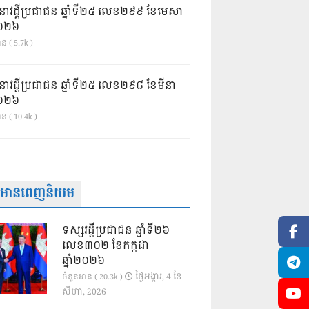
នាវដ្ដីប្រជាជន ឆ្នាំទី២៥ លេខ២៩៩ ខែមេសា
ំ២០២៦
ន ( 5.7k )
នាវដ្ដីប្រជាជន ឆ្នាំទី២៥ លេខ២៩៨ ខែមីនា
ំ២០២៦
ាន ( 10.4k )
ត៌មានពេញនិយម
ទស្សវដ្តីប្រជាជន ឆ្នាំទី២៦
លេខ៣០២ ខែកក្កដា
ឆ្នាំ២០២៦
ថ្ងៃ​អង្គារ, 4 ខែ​
ចំនួនអាន ( 20.3k )
សីហា, 2026