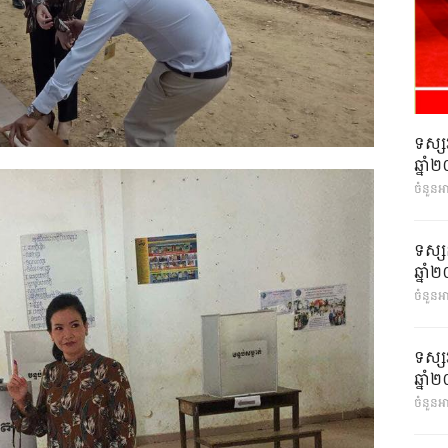
ទស្ស
ឆ្នា
ចំនួនអ
ទស្ស
ឆ្នា
ចំនួនអា
ទស្ស
ឆ្នា
ចំនួនអា