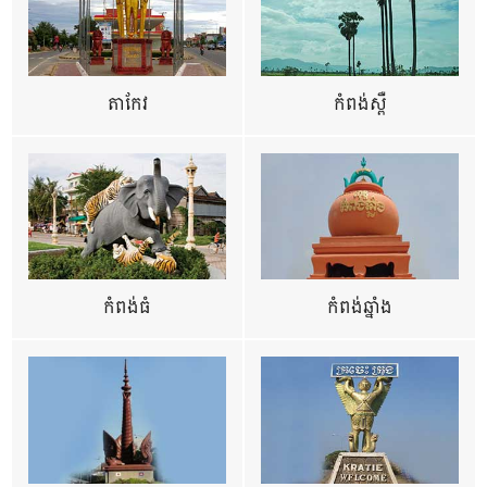
តាកែវ
កំពង់ស្ពឺ
កំពង់ធំ
កំពង់ឆ្នាំង