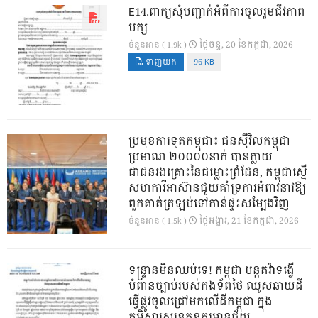
E14.ពាក្យសុំបញ្ជាក់អំពីការចូលរួមជីវភាព
បក្ស
ថ្ងៃ​ចន្ទ, 20 ខែ​កក្កដា, 2026
ចំនួនអាន ( 1.9k )
ទាញយក
96 KB
ប្រមុខការទូតកម្ពុជា៖ ជនស៊ីវិលកម្ពុជា
ប្រមាណ ២០០០០នាក់ បានក្លាយ
ជាជនរងគ្រោះនៃជម្លោះព្រំដែន, កម្ពុជាស្នើ
សហការីអាស៊ានជួយគាំទ្រការអំពាវនាវឱ្យ
ពួកគាត់ត្រឡប់ទៅកាន់ផ្ទះសម្បែងវិញ
ថ្ងៃ​អង្គារ, 21 ខែ​កក្កដា, 2026
ចំនួនអាន ( 1.5k )
ទន្ទ្រានមិនឈប់ទេ! កម្ពុជា បន្តតវ៉ាទង្វើ
បំពានច្បាប់របស់កងទ័ពថៃ ឈូសឆាយដី
ធ្វើផ្លូវចូលជ្រៅមកលើដីកម្ពុជា ក្នុង
ភូមិសាស្ត្រខេត្តឧត្តរមានជ័យ