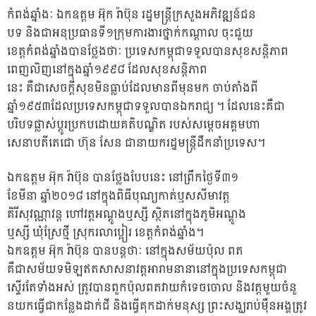
កំពង់ឆ្នាំងៈ ឯកឧត្តម អ៊ុក រ៉ាប៊ុន រដ្ឋមន្ត្រីក្រសួងអភិវឌ្ឍន៍ជន
បទ និងជាអនុប្រធានទី១ក្រុមការងារថ្នាក់កណ្តាល ចុះជួយ
ខេត្តកំពង់ឆ្នាំងបានថ្លែងថាៈ ប្រទេសកម្ពុជាទទួលបានសុខសន្តិភាព
ពេញលិញនៅក្នុងឆ្នាំ១៩៩៨ ដែលសុខសន្តិភាព
នេះ គឺជាសេចក្តីសុខមិនធ្លាប់ដែលមានពីមុនមក ចាប់តាំងពី
ឆ្នាំ១៩៥៣ដែលប្រទេសកម្ពុជាទទួលបានឯករាជ្យ ។ ដែលនេះគឺជា
បរិបទផ្លាស់ប្ដូរប្រកបដោយគតិបណ្ឌិត របស់សម្ដេចអគ្គមហា
សេនាបតីតេជោ ហ៊ុន សែន ជានាយករដ្ឋមន្ត្រីដឹកនាំប្រទេស។
ឯកឧត្តម អ៊ុក រ៉ាប៊ុន បានថ្លែងបែបនេះ នៅព្រឹកថ្ងៃទី៣១
ខែមីនា ឆ្នាំ២០១៨ នៅក្នុងពិធីបុណ្យកាត់ឬសសីមាវត្ត
គិរីសុវណ្ណាវន្ត ហៅវត្តអណ្តូងឬស្សី ស្ថិតនៅក្នុងភូមិអណ្តូង
ឬស្សី ឃុំស្រែថ្មី ស្រុករលាប្អៀរ ខេត្តកំពង់ឆ្នាំង។
ឯកឧត្តម អ៊ុក រ៉ាប៊ុន បានបន្តថាៈ នៅក្នុងសម័យប៉ុល ពត
គឺជាសម័យទមិឡឥតសាសនាវត្តអារាមនានានៅក្នុងប្រទេសកម្ពុជា
ស្ទើរតែទាំងអស់ ត្រូវបានពួកប៉ុលពតវាយកំទេចចោល និងវត្តមួយចំនួ
នយកធ្វើជាកន្លែងដាក់ជី និងធ្វើគុកដាក់មនុស្ស ព្រះសង្ឃរាប់ម៉ឺនអង្គត្រូវ