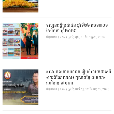
ទស្សនាវដ្ដីប្រជាជន ឆ្នាំទី២៦ លេខ៣០១
ខែមិថុនា ឆ្នាំ២០២៦
ថ្ងៃ​ពុធ, 15 ខែ​កក្កដា, 2026
ចំនួនអាន ( 2.9k )
គណៈចលនាមហាជន រៀបចំបាឋកថាស៊េរី
«កេរដំណែលរស់៖ គុណតម្លៃ ៧ មករា»
នៅវិមាន ៧ មករា
ថ្ងៃ​អាទិត្យ, 12 ខែ​កក្កដា, 2026
ចំនួនអាន ( 2.6k )