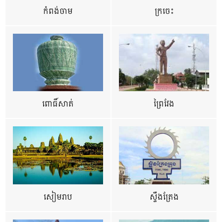
កំពង់ចាម
ក្រចេះ
ពោធិ៍សាត់
ព្រៃវែង
សៀមរាប
ស្ទឹងត្រែង