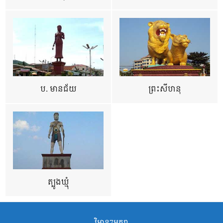
ប. មានជ័យ
ព្រះសីហនុ
ត្បូងឃ្មុំ
វិមាន7មករា