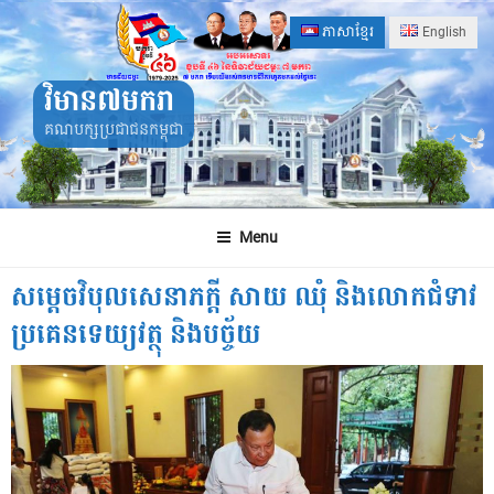
Skip
ភាសាខ្មែរ
English
to
content
វិមាន៧មករា
គណបក្សប្រជាជនកម្ពុជា
Menu
សម្តេចវិបុលសេនាភក្តី សាយ ឈុំ និងលោកជំទាវ
ប្រគេនទេយ្យវត្ថុ និងបច្ច័យ