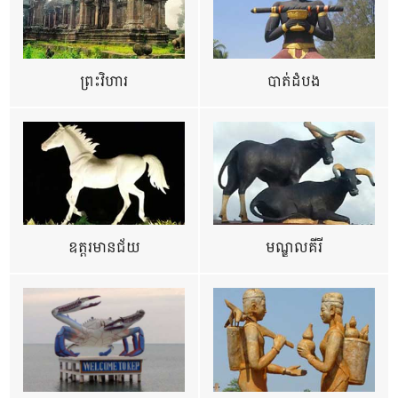
ព្រះវិហារ
បាត់ដំបង
ឧត្ដរមានជ័យ
មណ្ឌលគីរី