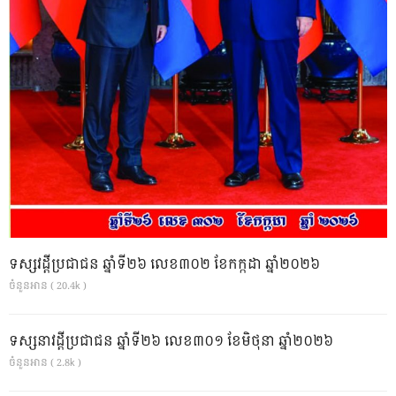
ទស្សវដ្តីប្រជាជន ឆ្នាំទី២៦ លេខ៣០២ ខែកក្កដា ឆ្នាំ២០២៦
ចំនួនអាន ( 20.4k )
ទស្សនាវដ្ដីប្រជាជន ឆ្នាំទី២៦ លេខ៣០១ ខែមិថុនា ឆ្នាំ២០២៦
ចំនួនអាន ( 2.8k )