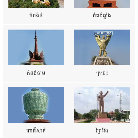
កំពង់ធំ
កំពង់ឆ្នាំង
កំពង់ចាម
ក្រចេះ
ពោធិ៍សាត់
ព្រៃវែង