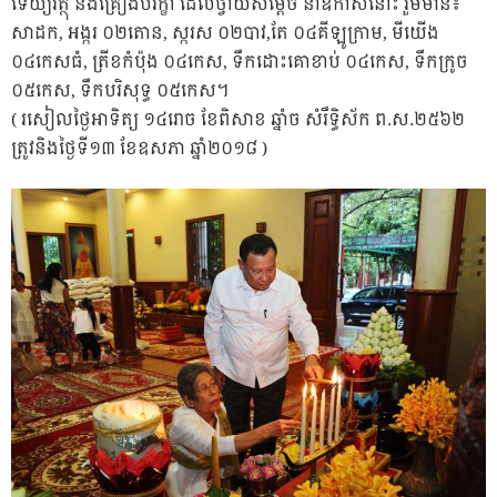
ទេយ្យវត្ថុ និងគ្រឿងបរិក្ខា ដែលថ្វាយសម្តេច នាឱកាសនោះ រួមមាន៖
សាដក, អង្ករ ០២តោន, ស្ករស ០២បាវ,តែ ០៤គីឡ
ូក្រាម, មីយើង
០៤កេសធំ, ត្រីខកំប៉ុង ០៤កេស, ទឹកដោះគោខាប់ ០៤កេស, ទឹកក្រូច
០៥កេស, ទឹកបរិសុទ្ធ ០៥កេស។
( រសៀលថ្ងៃអាទិត្យ ១៤រោច ខែពិសាខ ឆ្នាំច សំរឹទ្ធិស័ក ព.ស.២៥៦២
ត្រូវនិងថ្ងៃទី១៣ ខែឧសភា ឆ្នាំ២០១៨ )