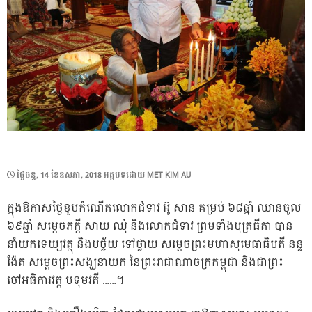
POSTED
ថ្ងៃ​ចន្ទ, 14 ខែ​ឧសភា, 2018
អត្ថបទដោយ
MET KIM AU
ON
ក្នុងឱកាសថ្ងៃខួបកំណើតលោកជំទាវ អ៊ូ សាន គម្រប់ ៦៨ឆ្នាំ ឈានចូល
៦៩ឆ្នាំ សម្តេចភក្តី សាយ ឈុំ និងលោកជំទាវ ព្រមទាំងបុត្រធីតា បាន
នាំយកទេយ្យវត្ថុ និងបច្ច័យ ទៅថ្វាយ សម្តេចព្រះមហាសុមេធាធិបតី នន្ទ
ង៉ែត សម្តេចព្រះសង្ឃនាយក នៃព្រះរាជាណាចក្រកម្ពុជា និងជាព្រះ
ចៅអធិការវត្ត បទុមវតី ……។