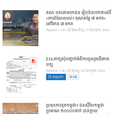
គណៈចលនាមហាជន រៀបចំបាឋកថាស៊េរី
«កេរដំណែលរស់៖ គុណតម្លៃ ៧ មករា»
នៅវិមាន ៧ មករា
ថ្ងៃ​អាទិត្យ, 12 ខែ​កក្កដា, 2026
ចំនួនអាន ( 2.5k )
E14.ពាក្យសុំបញ្ជាក់អំពីការចូលរួមជីវភាព
បក្ស
ថ្ងៃ​ចន្ទ, 20 ខែ​កក្កដា, 2026
ចំនួនអាន ( 1.9k )
ទាញយក
96 KB
ប្រមុខការទូតកម្ពុជា៖ ជនស៊ីវិលកម្ពុជា
ប្រមាណ ២០០០០នាក់ បានក្លាយ