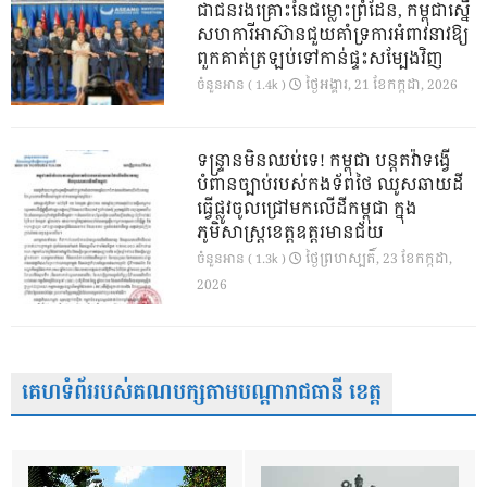
ជាជនរងគ្រោះនៃជម្លោះព្រំដែន, កម្ពុជាស្នើ
សហការីអាស៊ានជួយគាំទ្រការអំពាវនាវឱ្យ
ពួកគាត់ត្រឡប់ទៅកាន់ផ្ទះសម្បែងវិញ
ថ្ងៃ​អង្គារ, 21 ខែ​កក្កដា, 2026
ចំនួនអាន ( 1.4k )
ទន្ទ្រានមិនឈប់ទេ! កម្ពុជា បន្តតវ៉ាទង្វើ
បំពានច្បាប់របស់កងទ័ពថៃ ឈូសឆាយដី
ធ្វើផ្លូវចូលជ្រៅមកលើដីកម្ពុជា ក្នុង
ភូមិសាស្ត្រខេត្តឧត្តរមានជ័យ
ថ្ងៃ​ព្រហស្បតិ៍, 23 ខែ​កក្កដា,
ចំនួនអាន ( 1.3k )
2026
គេហទំព័ររបស់គណបក្សតាមបណ្តារាជធានី ខេត្ត