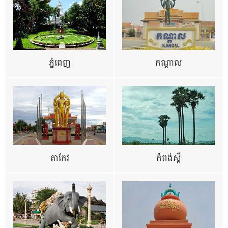
ភ្នំពេញ
កណ្តាល
តាកែវ
កំពង់ស្ពឺ