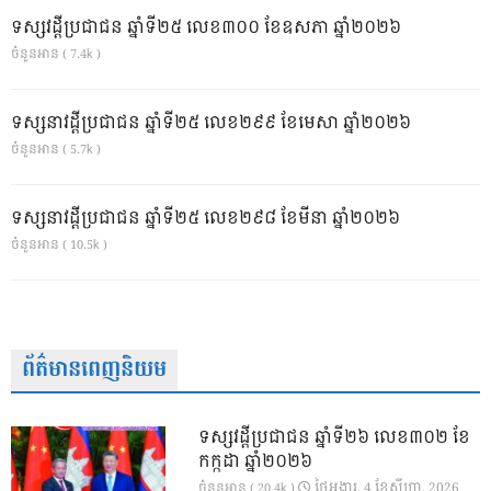
ទស្សវដ្តីប្រជាជន ឆ្នាំទី២៥ លេខ៣០០ ខែឧសភា ឆ្នាំ២០២៦
ចំនួនអាន ( 7.4k )
ទស្សនាវដ្ដីប្រជាជន ឆ្នាំទី២៥ លេខ២៩៩ ខែមេសា ឆ្នាំ២០២៦
ចំនួនអាន ( 5.7k )
ទស្សនាវដ្ដីប្រជាជន ឆ្នាំទី២៥ លេខ២៩៨ ខែមីនា ឆ្នាំ២០២៦
ចំនួនអាន ( 10.5k )
ព័ត៌មានពេញនិយម
ទស្សវដ្តីប្រជាជន ឆ្នាំទី២៦ លេខ៣០២ ខែ
កក្កដា ឆ្នាំ២០២៦
ថ្ងៃ​អង្គារ, 4 ខែ​សីហា, 2026
ចំនួនអាន ( 20.4k )