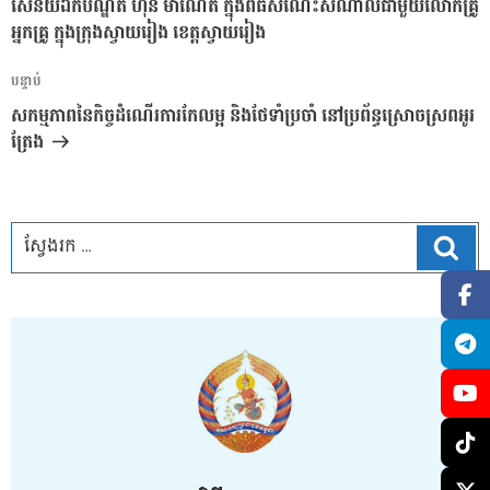
សេនីយ៍ឯកបណ្ឌិត ហ៊ុន ម៉ាណែត ក្នុងពិធីសំណេះសំណាលជាមួយលោកគ្រូ
អ្នកគ្រូ ក្នុងក្រុងស្វាយរៀង ខេត្តស្វាយរៀង
អត្ថបទ
បន្ទាប់
បន្ទាប់
សកម្មភាពនៃកិច្ចដំណើរការកែលម្អ និងថែទាំប្រចាំ នៅប្រព័ន្ធស្រោចស្រពអូរ
ត្រែង
ស្វែ