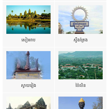
សៀមរាប
ស្ទឹងត្រែង
ស្វាយរៀង
ប៉ៃលិន