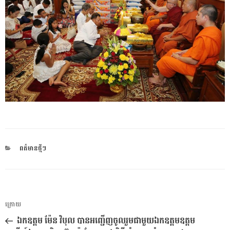
CATEGORIES
ពត៌មានថ្មីៗ
ការ​
អត្ថបទ
ក្រោយ
នាំទិស​
មុន
ឯកឧត្ដម ម៉ែន វិបុល បានអញ្ជើញចូលរួមជាមួយឯកឧត្ដមឧត្ដម
ប្រកាស