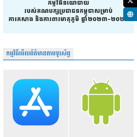
កម្មវិធីមើលព័ត៌មានតាមទូរស័ព្វ