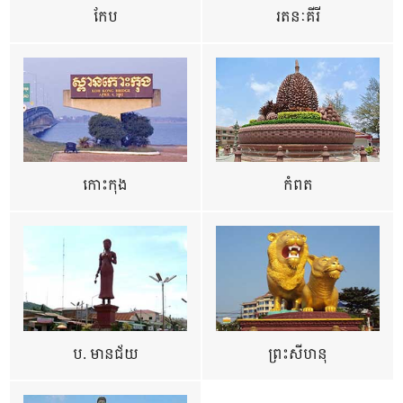
កែប
រតនៈគីរី
កោះកុង
កំពត
ប. មានជ័យ
ព្រះសីហនុ