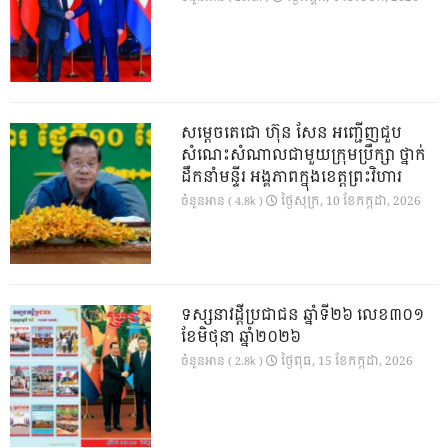
សម្តេចតេជោ ហ៊ុន សែន អញ្ជើញជួប
សំណេះសំណាលជាមួយក្រុមប្រឹក្សា ថ្នាក់
ដឹកនាំមន្ទីរ អង្គភាពក្នុងខេត្តព្រះវិហារ
ថ្ងៃ​សុក្រ, 10 ខែ​កក្កដា, 2026
ចំនួនអាន ( 4.8k )
ទស្សនាវដ្ដីប្រជាជន ឆ្នាំទី២៦ លេខ៣០១
ខែមិថុនា ឆ្នាំ២០២៦
ថ្ងៃ​ពុធ, 15 ខែ​កក្កដា, 2026
ចំនួនអាន ( 2.8k )