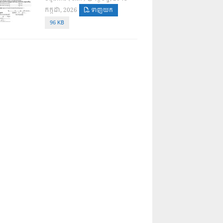
កក្កដា, 2026
ទាញយក
96 KB