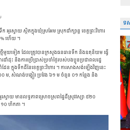
U
ទស្
រស្វាយ ស្ថិតក្នុងឃុំស្រអែម ស្រុកជាំក្សាន្ត ខេត្តព្រះវិហារ
 ៨៥% ហើយ ។
្ត្រថ្មីមួយទៀត ដែលត្រូវបានក្រសួងធនធានទឹក និងឧតុនិយម ធ្វើ
ដាំដុះ និងការប្រើប្រាស់ប្រចាំថ្ងៃរបស់បងប្អូនប្រជាពលរដ្ឋ
រំដែន ក្នុងទឹកដីនៃខេត្តព្រះវិហារ ។ ការសាងសង់ឡើងវិញនេះ
០០០ ម,
សំណង់បង្ហៀរ ប្រវែង ៦១ ម ចំនួន ០១ កន្លែង និង
ស្វាយ មានលទ្ធភាពស្រោចស្រពផ្ទៃដីស្រូវវស្សា ៥២០
សំ ១០ ហិកតា ។