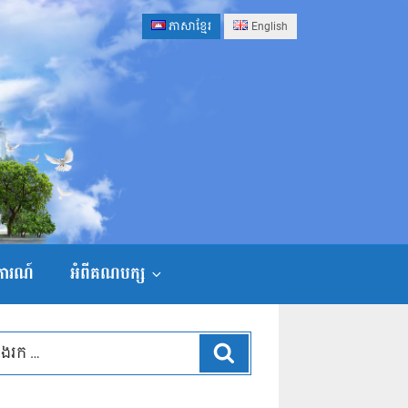
ភាសាខ្មែរ
English
ងការណ៍
អំពីគណបក្ស
ស្វែងរក