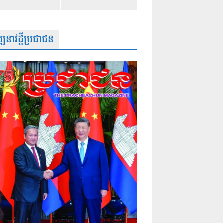
សនាវដ្តីប្រជាជន