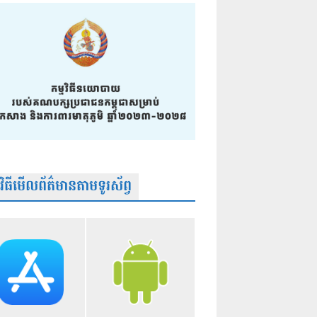
មវិធីមើលព័ត៌មានតាមទូរស័ព្វ