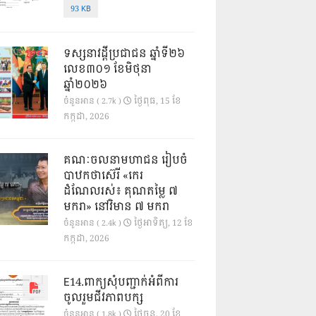
93 KB
ទស្សនាវដ្ដីប្រជាជន ឆ្នាំទី២៦
លេខ៣០១ ខែមិថុនា
ឆ្នាំ២០២៦
ថ្ងៃ​ពុធ, 15 ខែ​
ចំនួនអាន ( 2.7k )
កក្កដា, 2026
គណៈចលនាមហាជន រៀបចំ
បាឋកថាស៊េរី «កេរ
ដំណែលរស់៖ គុណតម្លៃ ៧
មករា» នៅវិមាន ៧ មករា
ថ្ងៃ​អាទិត្យ, 12 ខែ​
ចំនួនអាន ( 2.4k )
កក្កដា, 2026
E14.ពាក្យសុំបញ្ជាក់អំពីការ
ចូលរួមជីវភាពបក្ស
ថ្ងៃ​ចន្ទ, 20 ខែ​
ចំនួនអាន ( 1.8k )