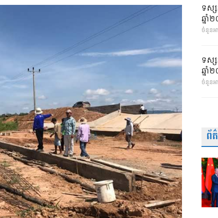
ទស្ស
ឆ្នា
ចំនួនអា
ទស្ស
ឆ្នា
ចំនួនអ
ព័