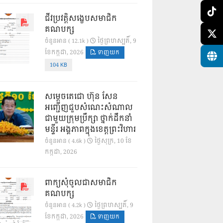
ជីវប្រវត្តិសង្ខេបសមាជិក
គណបក្ស
ថ្ងៃ​ព្រហស្បតិ៍, 9
ចំនួនអាន ( 12.1k )
ខែ​កក្កដា, 2026
ទាញយក
104 KB
សម្តេចតេជោ ហ៊ុន សែន
អញ្ជើញជួបសំណេះសំណាល
ជាមួយក្រុមប្រឹក្សា ថ្នាក់ដឹកនាំ
មន្ទីរ អង្គភាពក្នុងខេត្តព្រះវិហារ
ថ្ងៃ​សុក្រ, 10 ខែ​
ចំនួនអាន ( 4.6k )
កក្កដា, 2026
ពាក្យសុំចូលជាសមាជិក
គណបក្ស
ថ្ងៃ​ព្រហស្បតិ៍, 9
ចំនួនអាន ( 4.2k )
ខែ​កក្កដា, 2026
ទាញយក