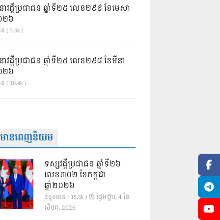
នាវដ្ដីប្រជាជន ឆ្នាំទី២៥ លេខ២៩៩ ខែមេសា
ំ២០២៦
ន ( 5.6k )
នាវដ្ដីប្រជាជន ឆ្នាំទី២៥ លេខ២៩៨ ខែមីនា
ំ២០២៦
ាន ( 10.4k )
ត៌មានពេញនិយម
ទស្សវដ្តីប្រជាជន ឆ្នាំទី២៦
លេខ៣០២ ខែកក្កដា
ឆ្នាំ២០២៦
ថ្ងៃ​អង្គារ, 4 ខែ​
ចំនួនអាន ( 15.6k )
សីហា, 2026