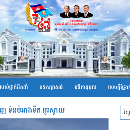
បស់ថ្នាក់ដឹកនាំ
បទសម្ភាសន៍
វេទិកាតុមូល
សេចក្ដីថ្លែ
ញ ទំនប់អាងទឹក អូរស្វាយ