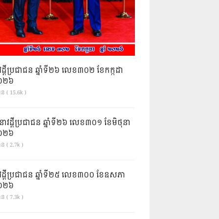
វដ្តីប្រជាជន ឆ្នាំទី២៦ លេខ៣០២ ខែកក្កដា
ំ២០២៦
ាន ( 15.6k )
នាវដ្ដីប្រជាជន ឆ្នាំទី២៦ លេខ៣០១ ខែមិថុនា
ំ២០២៦
ន ( 2.7k )
វដ្តីប្រជាជន ឆ្នាំទី២៥ លេខ៣០០ ខែឧសភា
ំ២០២៦
ន ( 7.3k )