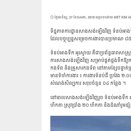
POSTED
ថ្ងៃ​អាទិត្យ, 27 ខែ​ឧសភា, 2018
អត្ថបទដោយ
MET KIM A
ON
ទិដ្ឋភាពការដ្ឋានសាងសង់ឡើងវិញ ទំនប់អាងទឹក អូ
ដែលបច្ចុប្បន្នសម្រេចការងារបានប្រមាណ
ទំនប់អាងទឹក អូរស្វាយ គឺជាប្រព័ន្ធធារាសាស
ការសាងសង់ឡើងវិញ សម្រាប់ផ្គត់ផ្គង់ទឹកឱ្យការ
កងទ័ព និងគ្រួសារកងទ័ព នៅតាមខ្សែបន្ទាត់ព្
មានទំហំការងារ ៖ ការងារទំនប់ដី ប្រវែង ២.
សំណង់សិល្បការ សរុបចំនួន ០៤ កន្លែង ។
នៅពេលសាងសង់ឡើងវិញរួច ទំនប់អាងទឹក អូរ
ហិកតា ស្រូវប្រាំង ២០ ហិកតា និងដំណាំរួមផ្