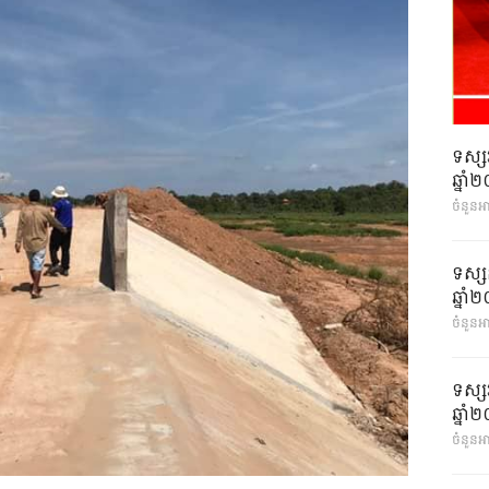
ទស្ស
ឆ្នា
ចំនួនអ
ទស្ស
ឆ្នា
ចំនួនអា
ទស្ស
ឆ្នា
ចំនួនអា