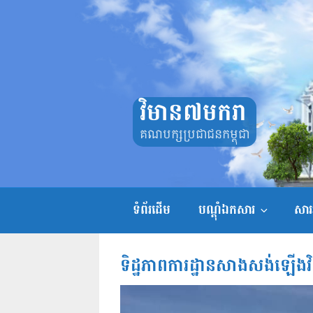
Skip
to
content
វិមាន៧មករា
គណបក្សប្រជាជនកម្ពុជា
ទំព័រដើម
បណ្តុំឯកសារ
សាររ
ទិដ្ឋភាពការដ្ឋានសាងសង់ឡើងវិ