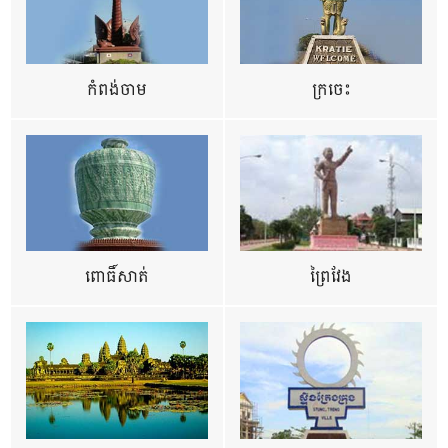
កំពង់ចាម
ក្រចេះ
ពោធិ៍សាត់
ព្រៃវែង