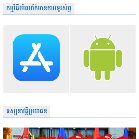
កម្មវិធីមើលព័ត៌មានតាមទូរស័ព្វ
ទស្សនាវដ្តីប្រជាជន