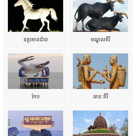
ឧត្ដរមានជ័យ
មណ្ឌលគីរី
កែប
រតនៈគីរី