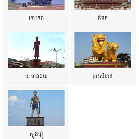
កោះកុង
កំពត
ប. មានជ័យ
ព្រះសីហនុ
ត្បូងឃ្មុំ