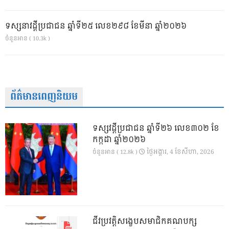
ទស្សនាវដ្ដីប្រជាជន ឆ្នាំទី២៥ លេខ២៩៨ ខែមីនា ឆ្នាំ២០២៦
ចំនួនអាន ( 10.3k )
ព័ត៌មានពេញនិយម
ទស្សវដ្តីប្រជាជន ឆ្នាំទី២៦ លេខ៣០២ ខែ
កក្កដា ឆ្នាំ២០២៦
ថ្ងៃ​អង្គារ, 4 ខែ​សីហា, 2026
ចំនួនអាន ( 12.8k )
ជីវប្រវត្តិសង្ខេបសមាជិកគណបក្ស