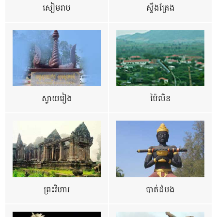
សៀមរាប
ស្ទឹងត្រែង
ស្វាយរៀង
ប៉ៃលិន
ព្រះវិហារ
បាត់ដំបង