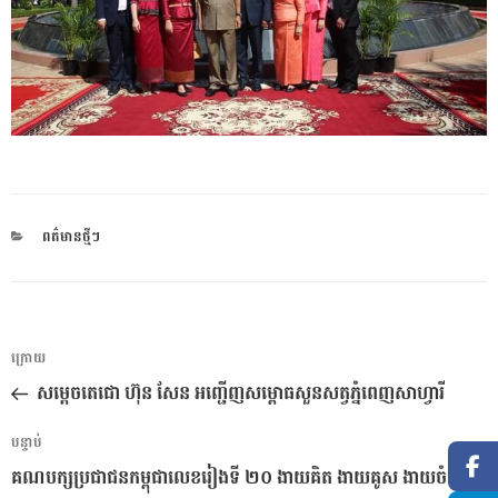
CATEGORIES
ពត៌មានថ្មីៗ
ការ​
អត្ថបទ
ក្រោយ
នាំទិស​
មុន
សម្តេចតេជោ ហ៊ុន សែន អញ្ជើញសម្ពោធសួនសត្វភ្នំពេញសាហ្វារី
ប្រកាស
អត្ថបទ
បន្ទាប់
បន្ទាប់
គណបក្សប្រជាជនកម្ពុជាលេខរៀងទី ២០ ងាយគិត ងាយគូស ងាយចំ