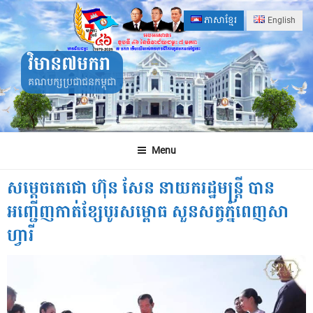
Skip
ភាសាខ្មែរ
English
to
content
វិមាន៧មករា
គណបក្សប្រជាជនកម្ពុជា
Menu
សម្តេចតេជោ ហ៊ុន សែន នាយករដ្ឋមន្ត្រី បាន
អញ្ជើញកាត់ខ្សែបូរសម្ពោធ សួនសត្វភ្នំពេញសា
ហ្វារី