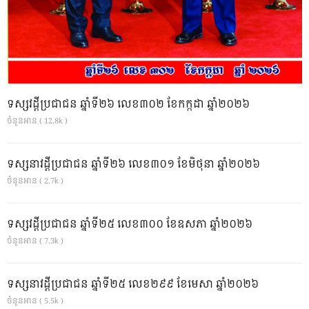
ទស្សវដ្តីប្រជាជន ឆ្នាំទី២៦ លេខ៣០២ ខែកក្កដា ឆ្នាំ២០២៦
ចំនួនអាន ( 12.8k )
ទស្សនាវដ្ដីប្រជាជន ឆ្នាំទី២៦ លេខ៣០១ ខែមិថុនា ឆ្នាំ២០២៦
ចំនួនអាន ( 2.7k )
ទស្សវដ្តីប្រជាជន ឆ្នាំទី២៥ លេខ៣០០ ខែឧសភា ឆ្នាំ២០២៦
ចំនួនអាន ( 7.3k )
ទស្សនាវដ្ដីប្រជាជន ឆ្នាំទី២៥ លេខ២៩៩ ខែមេសា ឆ្នាំ២០២៦
ចំនួនអាន ( 5.5k )