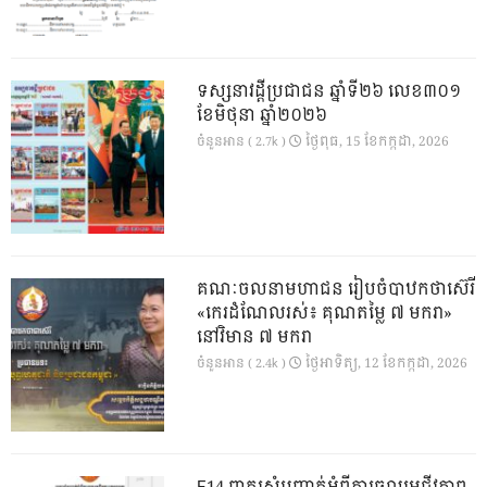
ទស្សនាវដ្ដីប្រជាជន ឆ្នាំទី២៦ លេខ៣០១
ខែមិថុនា ឆ្នាំ២០២៦
ថ្ងៃ​ពុធ, 15 ខែ​កក្កដា, 2026
ចំនួនអាន ( 2.7k )
គណៈចលនាមហាជន រៀបចំបាឋកថាស៊េរី
«កេរដំណែលរស់៖ គុណតម្លៃ ៧ មករា»
នៅវិមាន ៧ មករា
ថ្ងៃ​អាទិត្យ, 12 ខែ​កក្កដា, 2026
ចំនួនអាន ( 2.4k )