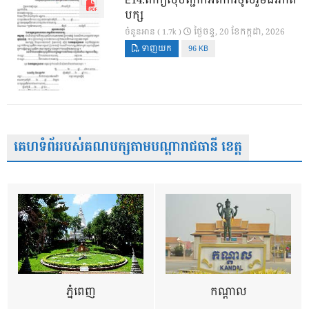
E14.ពាក្យសុំបញ្ជាក់អំពីការចូលរួមជីវភាព
បក្ស
ថ្ងៃ​ចន្ទ, 20 ខែ​កក្កដា, 2026
ចំនួនអាន ( 1.7k )
ទាញយក
96 KB
គេហទំព័ររបស់គណបក្សតាមបណ្តារាជធានី ខេត្ត
ភ្នំពេញ
កណ្តាល