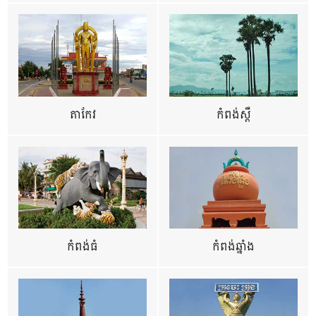
តាកែវ
កំពង់ស្ពឺ
កំពង់ធំ
កំពង់ឆ្នាំង