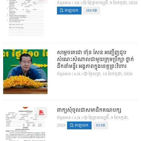
ថ្ងៃ​ព្រហស្បតិ៍, 9 ខែ​កក្កដា, 2026
ចំនួនអាន ( 12k )
ទាញយក
104 KB
សម្តេចតេជោ ហ៊ុន សែន អញ្ជើញជួប
សំណេះសំណាលជាមួយក្រុមប្រឹក្សា ថ្នាក់
ដឹកនាំមន្ទីរ អង្គភាពក្នុងខេត្តព្រះវិហារ
ថ្ងៃ​សុក្រ, 10 ខែ​កក្កដា, 2026
ចំនួនអាន ( 4.5k )
ពាក្យសុំចូលជាសមាជិកគណបក្ស
ថ្ងៃ​ព្រហស្បតិ៍, 9 ខែ​កក្កដា,
ចំនួនអាន ( 4.2k )
2026
ទាញយក
93 KB