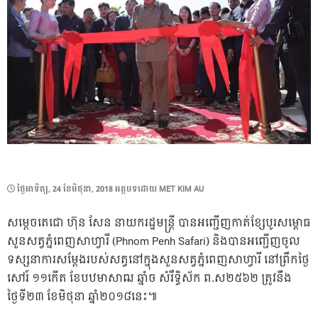
POSTED
ថ្ងៃ​អាទិត្យ, 24 ខែ​មិថុនា, 2018
អត្ថបទដោយ
MET KIM AU
ON
សម្តេចតេជោ ហ៊ុន សែន នាយករដ្ឋមន្ត្រី បានអញ្ជើញកាត់ខ្សែបូរសម្ពោធ
សួនសត្វភ្នំពេញសាហ្វារី (Phnom Penh Safari) និងបានអញ្ជើញចូល
ទស្សនាការសម្តែងរបស់សត្វនៅក្នុងសួនសត្វភ្នំពេញសាហ្វារី នៅព្រឹកថ្ងៃ
សៅរ៍ ១១កើត ខែបឋមាសាឍ ឆ្នាំច សំរឹទ្ធិស័ក ព.ស២៥៦២ ត្រូវនឹង
ថ្ងៃទី២៣ ខែមិថុនា ឆ្នាំ២០១៨នេះ៕