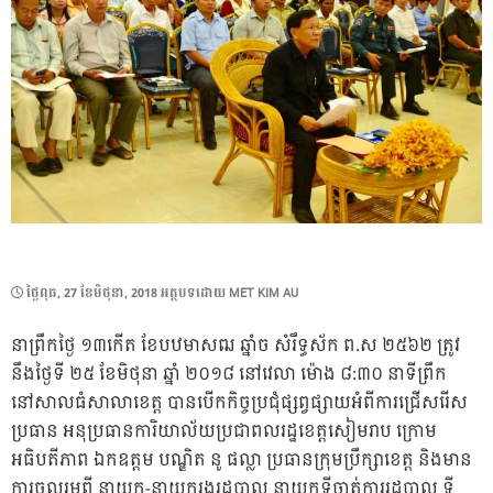
POSTED
ថ្ងៃ​ពុធ, 27 ខែ​មិថុនា, 2018
អត្ថបទដោយ
MET KIM AU
ON
នាព្រឹកថ្ងៃ ១៣កើត ខែបឋមាសឍ ឆ្នាំច សំរឹទ្ធស័ក ព.ស ២៥៦២ ត្រូវ
នឹងថ្ងៃទី ២៥ ខែមិថុនា ឆ្នាំ ២០១៨ នៅវេលា ម៉ោង ៨:៣០ នាទីព្រឹក
នៅសាលធំសាលាខេត្ត បានបើកកិច្ចប្រជុំផ្សព្វផ្សាយអំពីការជ្រើសរើស
ប្រធាន អនុប្រធានការិយាល័យប្រជាពលរដ្ឋខេត្តសៀមរាប ក្រោម
អធិបតីភាព ឯកឧត្ដម បណ្ឌិត នូ ផល្លា ប្រធានក្រុមប្រឹក្សាខេត្ត និងមាន
ការចូលរួមពី នាយក-នាយករងរដ្ឋបាល នាយកទីចាត់ការរដ្ឋបាល ទី