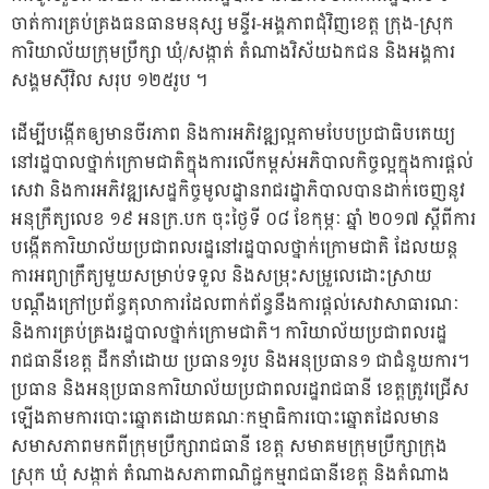
ចាត់ការគ្រប់គ
្រងធនធានមនុស្ស មន្ទីរ-អង្គភាពជុំវិញខេត្ត ក្រុង-ស្រុក
ការិយាល័យក្រុមប្រឹក្សា ឃុំ/សង្កាត់ តំណាងវិស័យឯកជន និងអង្គការ
សង្គមស៊ីវិល សរុប ១២៥រូប ។
ដើម្បីបង្កើតឲ្យមានចីរភាព និងការអភិវឌ្ឍល្អតាមបែបប្រជាធិបតេយ្យ
នៅរដ្ឋបាលថ្នាក់ក្រោមជាតិក្នុងការលើកម្ពស់អភិបាលកិច្ចល្អក្នុងការផ្ដល់
សេវា និងការអភិវឌ្ឍសេដ្ឋកិច្ចមូលដ្ឋានរាជរដ្ឋាភិបាលបានដាក់ចេញនូវ
អនុក្រឹត្យលេខ ១៩ អនក្រ.បក ចុះថ្ងៃទី ០៨ ខែកុម្ភៈ ឆ្នាំ ២០១៧ ស្ដីពីការ
បង្កើតការិយាល័យប្រជាពលរដ្ឋនៅរដ្ឋបាលថ្នាក់ក្រោមជាតិ ដែលយន្ត
ការអព្យាក្រឹត្យមួយសម្រាប់ទទួល និងសម្រុះសម្រួលេដោះស្រាយ
បណ្ដឹងក្រៅប្រព័ន្ធតុលាការដែលពាក់ព័ន្ធនឹងការផ្ដល់សេវាសាធារណៈ
និងការគ្រប់គ្រងរដ្ឋបាលថ្នាក់ក្រោមជាតិ។ ការិយាល័យប្រជាពលរដ្ឋ
រាជធានីខេត្ត ដឹកនាំដោយ ប្រធាន១រូប និងអនុប្រធាន១ ជាជំនួយការ។
ប្រធាន និងអនុប្រធានការិយាល័យប្រជាពលរដ្ឋរាជធានី ខេត្តត្រូវជ្រើស
ឡើងតាមការបោះឆ្នោតដោយគណៈកម្មាធិការបោះឆ្នោតដែលមាន
សមាសភាពមកពីក្រុមប្រឹក្សារាជធានី ខេត្ត សមាគមក្រុមប្រឹក្សាក្រុង
ស្រុក ឃុំ សង្កាត់ តំណាងសភាពាណិជ្ជកម្មរាជធានីខេត្ត និងតំណាង