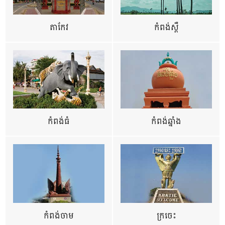
តាកែវ
កំពង់ស្ពឺ
កំពង់ធំ
កំពង់ឆ្នាំង
កំពង់ចាម
ក្រចេះ