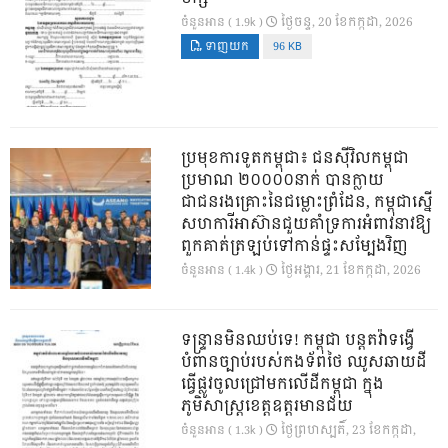
ថ្ងៃ​ចន្ទ, 20 ខែ​កក្កដា, 2026
ចំនួនអាន ( 1.9k )
ទាញយក
96 KB
ប្រមុខការទូតកម្ពុជា៖ ជនស៊ីវិលកម្ពុជា
ប្រមាណ ២០០០០នាក់ បានក្លាយ
ជាជនរងគ្រោះនៃជម្លោះព្រំដែន, កម្ពុជាស្នើ
សហការីអាស៊ានជួយគាំទ្រការអំពាវនាវឱ្យ
ពួកគាត់ត្រឡប់ទៅកាន់ផ្ទះសម្បែងវិញ
ថ្ងៃ​អង្គារ, 21 ខែ​កក្កដា, 2026
ចំនួនអាន ( 1.4k )
ទន្ទ្រានមិនឈប់ទេ! កម្ពុជា បន្តតវ៉ាទង្វើ
បំពានច្បាប់របស់កងទ័ពថៃ ឈូសឆាយដី
ធ្វើផ្លូវចូលជ្រៅមកលើដីកម្ពុជា ក្នុង
ភូមិសាស្ត្រខេត្តឧត្តរមានជ័យ
ថ្ងៃ​ព្រហស្បតិ៍, 23 ខែ​កក្កដា,
ចំនួនអាន ( 1.3k )