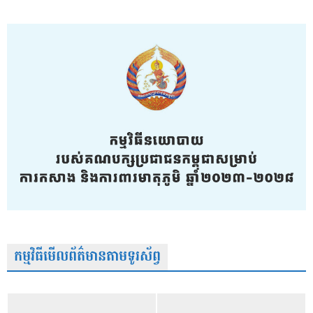
កម្មវិធីមើលព័ត៌មានតាមទូរស័ព្វ