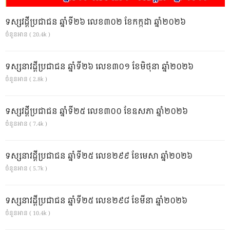
ទស្សវដ្តីប្រជាជន ឆ្នាំទី២៦ លេខ៣០២ ខែកក្កដា ឆ្នាំ២០២៦
ចំនួនអាន ( 20.4k )
ទស្សនាវដ្ដីប្រជាជន ឆ្នាំទី២៦ លេខ៣០១ ខែមិថុនា ឆ្នាំ២០២៦
ចំនួនអាន ( 2.8k )
ទស្សវដ្តីប្រជាជន ឆ្នាំទី២៥ លេខ៣០០ ខែឧសភា ឆ្នាំ២០២៦
ចំនួនអាន ( 7.4k )
ទស្សនាវដ្ដីប្រជាជន ឆ្នាំទី២៥ លេខ២៩៩ ខែមេសា ឆ្នាំ២០២៦
ចំនួនអាន ( 5.7k )
ទស្សនាវដ្ដីប្រជាជន ឆ្នាំទី២៥ លេខ២៩៨ ខែមីនា ឆ្នាំ២០២៦
ចំនួនអាន ( 10.4k )