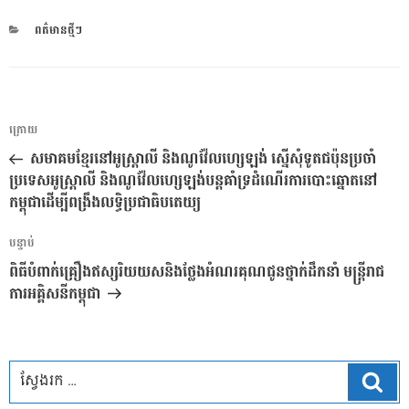
CATEGORIES
ពត៌មានថ្មីៗ
ការ​
អត្ថបទ
ក្រោយ
នាំទិស​
មុន
សមាគមខ្មែរនៅអូស្ត្រាលី និងណូវ៉ែលហ្សេឡង់ ស្នើសុំទូតជប៉ុនប្រចាំ
ប្រកាស
ប្រទេសអូស្រ្តាលី និងណូវ៉ែលហ្សេឡង់បន្តគាំទ្រដំណើរការបោះឆ្នោតនៅ
កម្ពុជាដើម្បីពង្រឹងលទ្ធិប្រជាធិបតេយ្យ
អត្ថបទ
បន្ទាប់
បន្ទាប់
ពិធីបំពាក់គ្រឿងឥស្សរិយយសនិងថ្លែងអំណរគុណជូនថ្នាក់ដឹកនាំ មន្រ្តីរាជ
ការអគ្គិសនីកម្ពុជា
ស្វែ