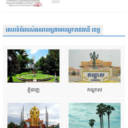
2026
គេហទំព័ររបស់គណបក្សតាមបណ្តារាជធានី ខេត្ត
ភ្នំពេញ
កណ្តាល