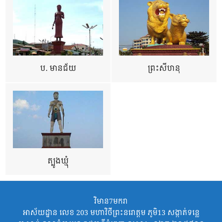
ប. មានជ័យ
ព្រះសីហនុ
ត្បូងឃ្មុំ
វិមាន7មករា
អាស័យដ្ឋាន លេខ 203 មហាវិថីព្រះនរោត្តម ភូមិ13 សង្កាត់ទន្លេ