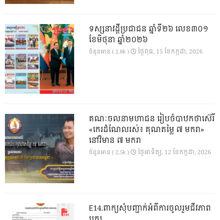
ទស្សនាវដ្ដីប្រជាជន ឆ្នាំទី២៦ លេខ៣០១
ខែមិថុនា ឆ្នាំ២០២៦
ថ្ងៃ​ពុធ, 15 ខែ​កក្កដា, 2026
ចំនួនអាន ( 2.8k )
គណៈចលនាមហាជន រៀបចំបាឋកថាស៊េរី
«កេរដំណែលរស់៖ គុណតម្លៃ ៧ មករា»
នៅវិមាន ៧ មករា
ថ្ងៃ​អាទិត្យ, 12 ខែ​កក្កដា, 2026
ចំនួនអាន ( 2.5k )
E14.ពាក្យសុំបញ្ជាក់អំពីការចូលរួមជីវភាព
បក្ស