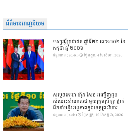
ព័ត៌មានពេញនិយម
ទស្សវដ្តីប្រជាជន ឆ្នាំទី២៦ លេខ៣០២ ខែ
កក្កដា ឆ្នាំ២០២៦
ថ្ងៃ​អង្គារ, 4 ខែ​សីហា, 2026
ចំនួនអាន ( 20.4k )
សម្តេចតេជោ ហ៊ុន សែន អញ្ជើញជួប
សំណេះសំណាលជាមួយក្រុមប្រឹក្សា ថ្នាក់
ដឹកនាំមន្ទីរ អង្គភាពក្នុងខេត្តព្រះវិហារ
ថ្ងៃ​សុក្រ, 10 ខែ​កក្កដា, 2026
ចំនួនអាន ( 4.8k )