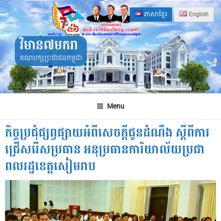
Skip
ភាសាខ្មែរ
English
to
content
វិមាន៧មករា
គណបក្សប្រជាជនកម្ពុជា
Menu
កិច្ចប្រជុំផ្សព្វផ្សាយអំពីសេចក្ដីជូនដំណឹង ស្ដីពីការ
ជ្រើសរើសប្រធាន អនុប្រធានការិយាល័យប្រជា
ពលរដ្ឋខេត្តសៀមរាប