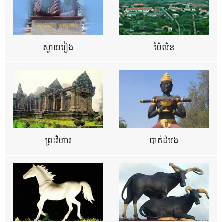
ស្វាយរៀង
ប៉ៃលិន
ព្រះវិហារ
បាត់ដំបង