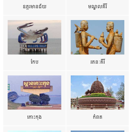
ឧត្ដរមានជ័យ
មណ្ឌលគីរី
កែប
រតនៈគីរី
កោះកុង
កំពត