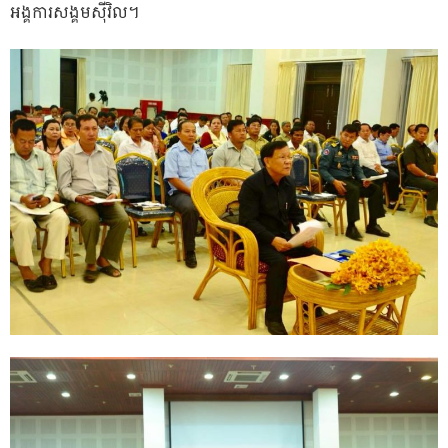
អង្គការសង្គមស៊ីវិល។