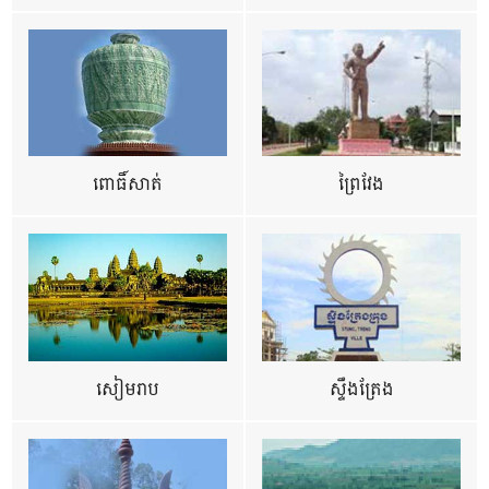
ពោធិ៍សាត់
ព្រៃវែង
សៀមរាប
ស្ទឹងត្រែង