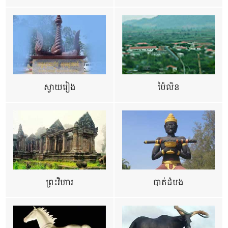
ស្វាយរៀង
ប៉ៃលិន
ព្រះវិហារ
បាត់ដំបង