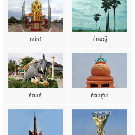
តាកែវ
កំពង់ស្ពឺ
កំពង់ធំ
កំពង់ឆ្នាំង