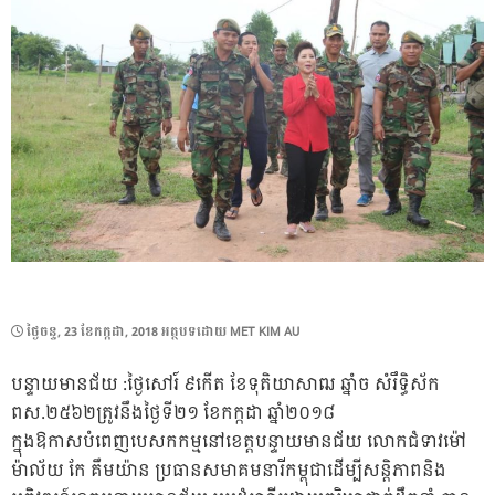
POSTED
ថ្ងៃ​ចន្ទ, 23 ខែ​កក្កដា, 2018
អត្ថបទដោយ
MET KIM AU
ON
បន្ទាយមានជ័យ​ :ថ្ងៃ​សៅរ៍​ ៩កើត ខែទុតិយាសាឍ ឆ្នាំច សំរឹទ្ធិស័ក
ពស.២៥៦២ត្រូវនឹងថ្ងៃទី២១ ខែកក្កដា ឆ្នាំ២០១៨
ក្នុងឱកាសបំពេញបេសកកម្មនៅខេត្តបន្ទាយមានជ័យ​ លោកជំទាវម៉ៅ
ម៉ាល័យ កែ​ គឹមយ៉ាន ប្រធានសមាគម​នារី​កម្ពុជាដើម្បីសន្តិភាពនិង