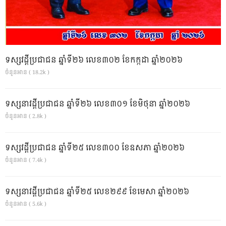
ទស្សវដ្តីប្រជាជន ឆ្នាំទី២៦ លេខ៣០២ ខែកក្កដា ឆ្នាំ២០២៦
ចំនួនអាន ( 18.2k )
ទស្សនាវដ្ដីប្រជាជន ឆ្នាំទី២៦ លេខ៣០១ ខែមិថុនា ឆ្នាំ២០២៦
ចំនួនអាន ( 2.8k )
ទស្សវដ្តីប្រជាជន ឆ្នាំទី២៥ លេខ៣០០ ខែឧសភា ឆ្នាំ២០២៦
ចំនួនអាន ( 7.4k )
ទស្សនាវដ្ដីប្រជាជន ឆ្នាំទី២៥ លេខ២៩៩ ខែមេសា ឆ្នាំ២០២៦
ចំនួនអាន ( 5.6k )