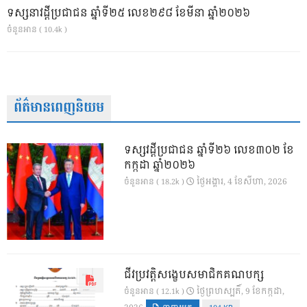
ទស្សនាវដ្ដីប្រជាជន ឆ្នាំទី២៥ លេខ២៩៨ ខែមីនា ឆ្នាំ២០២៦
ចំនួនអាន ( 10.4k )
ព័ត៌មានពេញនិយម
ទស្សវដ្តីប្រជាជន ឆ្នាំទី២៦ លេខ៣០២ ខែ
កក្កដា ឆ្នាំ២០២៦
ថ្ងៃ​អង្គារ, 4 ខែ​សីហា, 2026
ចំនួនអាន ( 18.2k )
ជីវប្រវត្តិសង្ខេបសមាជិកគណបក្ស
ថ្ងៃ​ព្រហស្បតិ៍, 9 ខែ​កក្កដា,
ចំនួនអាន ( 12.1k )