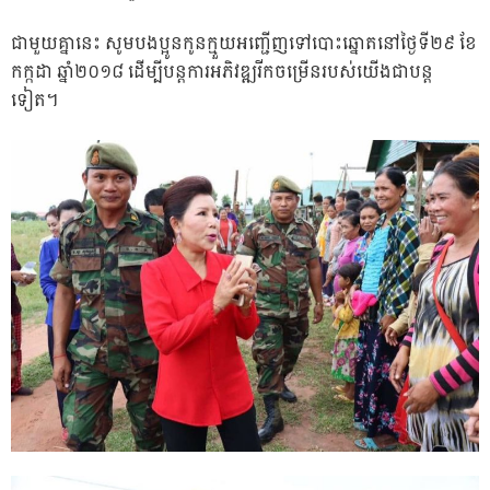
ជាមួយគ្នានេះ​ សូមបងប្អូនកូនក្មួយអញ្ជើញទៅបោះឆ្នោតនៅថ្ងៃទី២៩​ ខែ
កក្កដា​ ឆ្នាំ២០១៨​ ដើម្បីបន្តការអភិវឌ្ឍរីកចម្រើនរបស់យើងជាបន្ត
ទៀត។