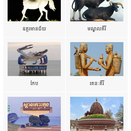
ឧត្ដរមានជ័យ
មណ្ឌលគីរី
កែប
រតនៈគីរី