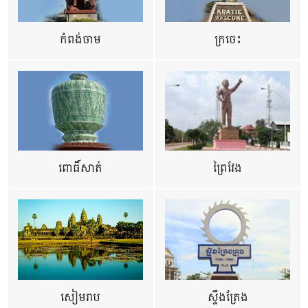
កំពង់ចាម
ក្រចេះ
ពោធិ៍សាត់
ព្រៃវែង
សៀមរាប
ស្ទឹងត្រែង