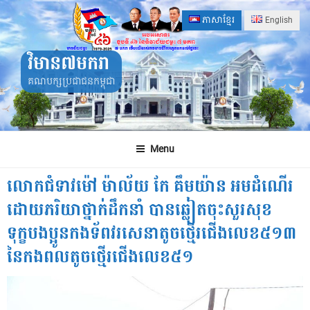
Skip
ភាសាខ្មែរ
English
to
content
វិមាន៧មករា
គណបក្សប្រជាជនកម្ពុជា
Menu
លោកជំទាវម៉ៅ ម៉ាល័យ កែ​ គឹមយ៉ាន អមដំណើរ
ដោយភរិយាថ្នាក់ដឹកនាំ បានឆ្លៀតចុះសួរសុខ
ទុក្ខបងប្អូនកងទ័ពវរសេនាតូចថ្មើរជើងលេខ៥១៣
នៃកងពលតូចថ្មេីរជេីងលេខ​៥១