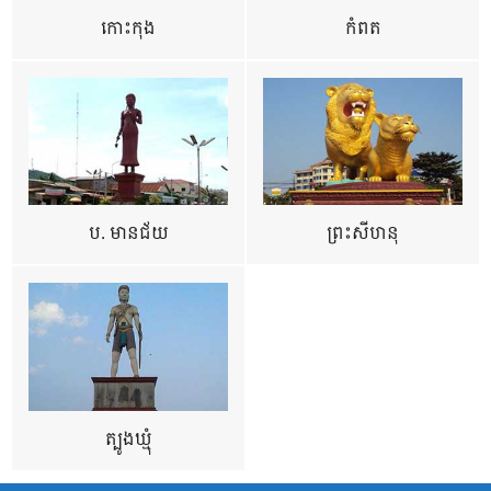
កោះកុង
កំពត
ប. មានជ័យ
ព្រះសីហនុ
ត្បូងឃ្មុំ