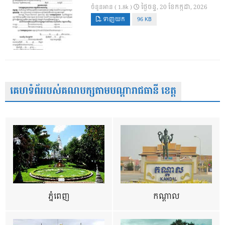
ថ្ងៃ​ចន្ទ, 20 ខែ​កក្កដា, 2026
ចំនួនអាន ( 1.8k )
ទាញយក
96 KB
គេហទំព័ររបស់គណបក្សតាមបណ្តារាជធានី ខេត្ត
ភ្នំពេញ
កណ្តាល