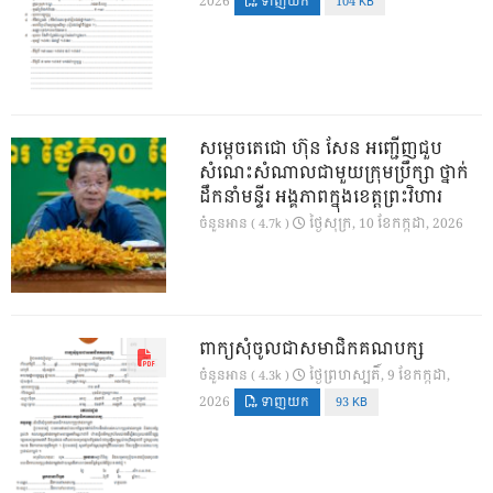
2026
ទាញយក
104 KB
សម្តេចតេជោ ហ៊ុន សែន អញ្ជើញជួប
សំណេះសំណាលជាមួយក្រុមប្រឹក្សា ថ្នាក់
ដឹកនាំមន្ទីរ អង្គភាពក្នុងខេត្តព្រះវិហារ
ថ្ងៃ​សុក្រ, 10 ខែ​កក្កដា, 2026
ចំនួនអាន ( 4.7k )
ពាក្យសុំចូលជាសមាជិកគណបក្ស
ថ្ងៃ​ព្រហស្បតិ៍, 9 ខែ​កក្កដា,
ចំនួនអាន ( 4.3k )
2026
ទាញយក
93 KB