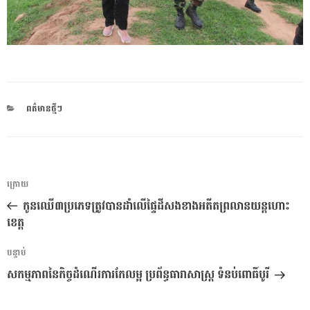
CATEGORIES
ពត៌មានថ្មីៗ
ការ​
អត្ថបទ
ក្រោយ
នាំទិស​
មុន
កូនឈើ៣ប្រភេទត្រូវបានដាំលើផ្ទៃដីសងខាងអតីតព្រលានយ​ន្តហោះ
ប្រកាស
ខេត្ត
អត្ថបទ
បន្ទាប់
បន្ទាប់
សកម្មភាពនៃកិច្ចដំណើរការកែលម្អ ប្រព័ន្ធធារាសាស្ត្រ ទំនប់ពោធិ៍បូរី