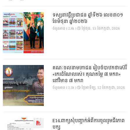
ទស្សនាវដ្ដីប្រជាជន ឆ្នាំទី២៦ លេខ៣០១
ខែមិថុនា ឆ្នាំ២០២៦
ថ្ងៃ​ពុធ, 15 ខែ​កក្កដា, 2026
ចំនួនអាន ( 2.8k )
គណៈចលនាមហាជន រៀបចំបាឋកថាស៊េរី
«កេរដំណែលរស់៖ គុណតម្លៃ ៧ មករា»
នៅវិមាន ៧ មករា
ថ្ងៃ​អាទិត្យ, 12 ខែ​កក្កដា, 2026
ចំនួនអាន ( 2.5k )
E14.ពាក្យសុំបញ្ជាក់អំពីការចូលរួមជីវភាព
បក្ស