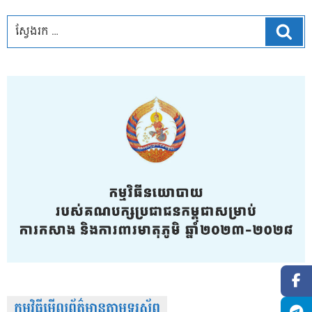
ស្វែ
កម្មវិធីមើលព័ត៌មានតាមទូរស័ព្វ