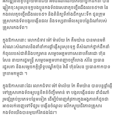
អភិវឌ្ឍន៍ខេត្តបន្ទាយមានជ័យ អមដំណើរដោយភរិយាថ្នាក់ដឹកនាំ បាន
ឆ្លៀតចុះសួរសុខទុក្ខបងប្អូនកងទ័ពវរសេនាតូចថ្មើរជើងលេខ៥១៣ នៃ
កងពលតូចថ្មេីរជេីងលេខ​៥១​ និងពិនិត្យទីតាំងជីកស្រះទឹក​ ជូនក្រុម
គ្រួសារកងទ័ពបង្ករ​បង្កើនផល​ និងទស្សនាមើលសួនបន្លែដំណាំរបស់
គ្រួសារកងទ័ព។
ក្នុងឱកាសនោះ​
លោកជំទាវ​ ម៉ៅ​ ម៉ាល័យ កែ​ គឹមយ៉ាន​ បានមានមតិ
សំណេះសំណាលនិងពាំនាំការផ្ដាំផ្ញើសួរសុខទុក្ខ ពីសំណាក់ថ្នាក់ដឹកនាំ
កំពូលរបស់ជាតិនិងបក្សមាន​ សម្ដេចអគ្គមហាសេនាបតីតេជោ ហ៊ុន
សែន​ នាយករដ្ឋមន្រ្តី សម្ដេចអគ្គមហាពញាចក្រីហេង សំរិន ប្រធាន
រដ្ឋសភា​ និងសម្តេចកត្តិព្រិទ្ធបណ្ឌិតប៊ុន​ រ៉ានី​ ហ៊ុនសែន​ ប្រធានកាកបាទ
ក្រហមកម្ពុជា​ ។
ក្នុងឱកាសនោះដែរ​ លោកជំទាវ ម៉ៅ​ ម៉ាល័យ​ កែ​ គឹមយ៉ាន​ បានបន្តផ្តាំផ្ញើ
ទៅគ្រួសារកងទ័ពឲ្យបន្តខិតខំចិញ្ចឹមមាន់​ ទា​ បង្ក​រ​បង្កើនផល​ ដាំដំណាំ
រួមផ្សំគ្រប់ប្រភេទបន្ថែមទៀត​ ដើម្បីបំពេញតំរូវការក្នុងអង្គភាពក៏ដូចជា
អាចលក់ចេញទៅទីផ្សារ បង្កើនចំណូល លើកស្ទួយជីវភាពគ្រួសារ
កងទ័ពយើងបានមួយកំរិតផងដែរ។