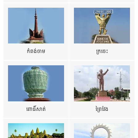
កំពង់ចាម
ក្រចេះ
ពោធិ៍សាត់
ព្រៃវែង