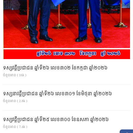
ទស្សវដ្តីប្រជាជន ឆ្នាំទី២៦ លេខ៣០២ ខែកក្កដា ឆ្នាំ២០២៦
ចំនួនអាន ( 16k )
ទស្សនាវដ្ដីប្រជាជន ឆ្នាំទី២៦ លេខ៣០១ ខែមិថុនា ឆ្នាំ២០២៦
ចំនួនអាន ( 2.8k )
ទស្សវដ្តីប្រជាជន ឆ្នាំទី២៥ លេខ៣០០ ខែឧសភា ឆ្នាំ២០២៦
ចំនួនអាន ( 7.4k )