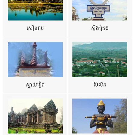
សៀមរាប
ស្ទឹងត្រែង
ស្វាយរៀង
ប៉ៃលិន