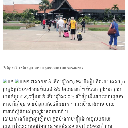
POSTED
ថ្ងៃ​សៅរ៍, 17 ខែ​កញ្ញា, 2016
អត្ថបទដោយ
LOR SOVANNEY
ON
២,៧លាននាក់ កើនឡើង៣,៤% បើធៀបនឹងរយៈពេលដូច
គ្នាក្នុងឆ្នាំ២០១៥ មានចំនួនជាង២,៦លាននាក់។ ចំណែកក្នុងខែកក្កដា
មានចំនួន៣៩,៥ម៉ឺននាក់ កើនឡើង៨,៦% បើធៀបនឹងរយៈពេលដូចគ្នា
កាលពីឆ្នាំមុន មានចំនួន៣៦,៤ម៉ឺននាក់ ។ នេះបើយោងតាមរបាយ
ការណ៍ស្ថិតិរបស់ក្រសួងទេសចរណ៍ ។
របាយការណ៍បង្ហាញទៀតថា ក្នុងចំណោមភ្ញៀវដែលចូលមករយៈ
ពេល៧ខែនេះ តាមផ្លូវអាកាសមានចំនួន១.៥១៧.៥៦១នាក់ តាម