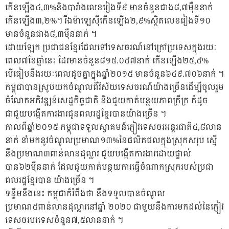
កើនឡើង៤,៣%និងបារាំងលេខរៀងទី៩ មានចំនួនជាង៨,៧ម៉ឺននាក់
កើនឡើង៣,២%។ រីឯម៉ាឡេស៊ីកើនឡើង២,៩%ស្ថិតលេខរៀងទី១០
មានចំនួនជាង៨,៣ម៉ឺននាក់ ។
ដោយឡែក ប្រជាជនខ្មែរដែលទៅទេសចរណ៍នៅក្រៅប្រទេសក្នុងរយៈ
ពេល៧ខែឆ្នាំនេះ ដែរមានចំនួន៨១៥.០៥៧នាក់ កើនឡើង២៥,៥%
បើធៀបនឹងរយៈពេលដូចគ្នាក្នុងឆ្នាំ២០១៥ មានចំនួន៦៤៩.៧០៦នាក់ ។
កម្ពុជាបានស្រូបយកចំណូលពីវិស័យទេសចរណ៍យ៉ាងច្រើនដើម្បីចូលរួម
ចំណែកអភិវឌ្ឍន៍សេដ្ឋកិច្ចជាតិ និងជួយកាត់បន្ថយភាពក្រីក្រ ក៏ដូច
ជាជួយបង្កើតការងារជូនពលរដ្ឋខ្មែរបានយ៉ាងច្រើន ។
កាលពីឆ្នាំ២០១៥ កម្ពុជាទទួលស្វាគមន៍ភ្ញៀវទេសចរអន្តរជាតិ៤,៨លាន
នាក់ នាំមកនូវចំណូលប្រមាណ១៣%នៃផលិតផលក្នុងស្រុកសរុប ស្មើ
នឹងប្រមាណ៣ពាន់លានដុល្លារ ជួយបង្កើតការងារដោយផ្ទាល់
បាន៦២ម៉ឺននាក់ ដែលជួយកាត់បន្ថយការធ្វើចំណាកស្រុករបស់ប្រជា
ពលរដ្ឋខែ្មរបាន យ៉ាងច្រើន ។
ទន្ទឹមនឹងនេះ កម្ពុជាក៏រំពឹងថា នឹងទទួលបានចំណូល
ប្រមាណ៥ពាន់លានដុល្លារនៅឆ្នាំ ២០២០ ជាមួយនឹងការមកដល់នៃភ្ញៀវ
ទេសចរបរទេសចំនួន៧,៥លាននាក់ ។