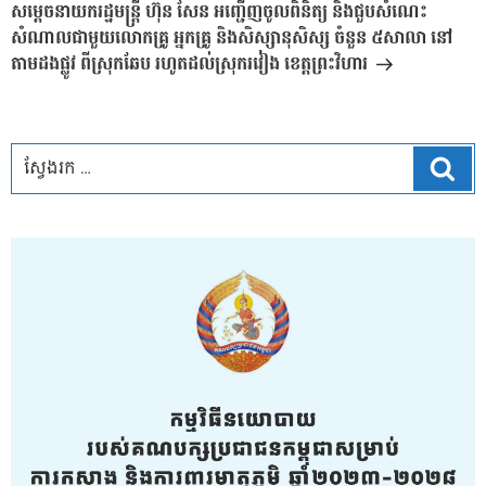
បន្ទាប់
សម្តេចនាយករដ្ឋមន្រ្តី ហ៊ុន សែន អញ្ជើញចូលពិនិត្យ និងជួបសំណេះ
សំណាលជាមួយលោកគ្រូ អ្នកគ្រូ និងសិស្សានុសិស្ស ចំនួន ៥សាលា នៅ
តាមដងផ្លូវ ពីស្រុកឆែប រហូតដល់ស្រុករវៀង ខេត្តព្រះវិហារ
ស្វែ