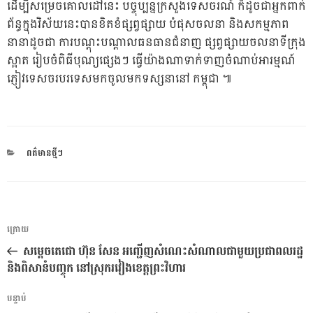
ដើម្បីសម្រេចគោលដៅនេះ បច្ចុប្បន្នក្រសួងទេសចរណ៍ ក៏ដូចជាអ្នកពាក់
ព័ន្ធក្នុងវិស័យនេះបានខិតខំផ្សព្វផ្សាយ បំផុសចលនា និងសកម្មភាព
នានាដូចជា ការបណ្ដុះបណ្ដាលធនធានជំនាញ ផ្សព្វផ្សាយចលនាទីក្រុង
ស្អាត រៀបចំពិធីបុណ្យផ្សេងៗ ធ្វើយ៉ាងណាទាក់ទាញចំណាប់អារម្មណ៍
ភ្ញៀវទេសចរបរទេសមកចូលមកទស្សនានៅ កម្ពុជា ៕
CATEGORIES
ពត៌មានថ្មីៗ
ការ​
អត្ថបទ
ក្រោយ
នាំទិស​
មុន
សម្តេចតេជោ ហ៊ុន សែន អញ្ជើញសំណេះសំណាលជាមួយប្រជាពលរដ្ឋ
ប្រកាស
និងពិសានំបញ្ចុក នៅស្រុករវៀងខេត្តព្រះវិហារ
អត្ថបទ
បន្ទាប់