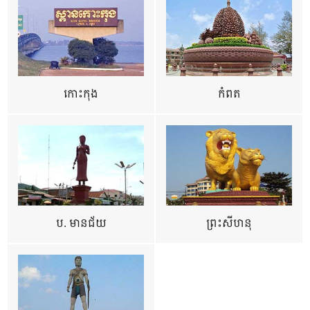
កោះកុង
កំពត
ប. មានជ័យ
ព្រះសីហនុ