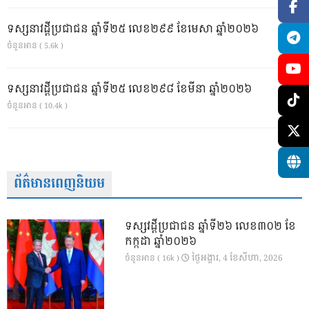
ទស្សនាវដ្ដីប្រជាជន ឆ្នាំទី២៥ លេខ២៩៩ ខែមេសា ឆ្នាំ២០២៦
ចំនួនអាន ( 5.6k )
ទស្សនាវដ្ដីប្រជាជន ឆ្នាំទី២៥ លេខ២៩៨ ខែមីនា ឆ្នាំ២០២៦
ចំនួនអាន ( 10.4k )
ព័ត៌មានពេញនិយម
ទស្សវដ្តីប្រជាជន ឆ្នាំទី២៦ លេខ៣០២ ខែ
កក្កដា ឆ្នាំ២០២៦
ថ្ងៃ​អង្គារ, 4 ខែ​សីហា, 2026
ចំនួនអាន ( 16k )