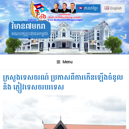
Skip
ភាសាខ្មែរ
English
to
content
វិមាន៧មករា
គណបក្សប្រជាជនកម្ពុជា
Menu
ក្រសួងទេសចរណ៍ ប្រកាសពីការកើនឡើងចំនូល
និង ភ្ញៀវទេសចរបរទេស