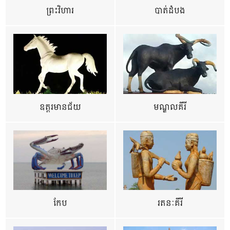
ព្រះវិហារ
បាត់ដំបង
ឧត្ដរមានជ័យ
មណ្ឌលគីរី
កែប
រតនៈគីរី