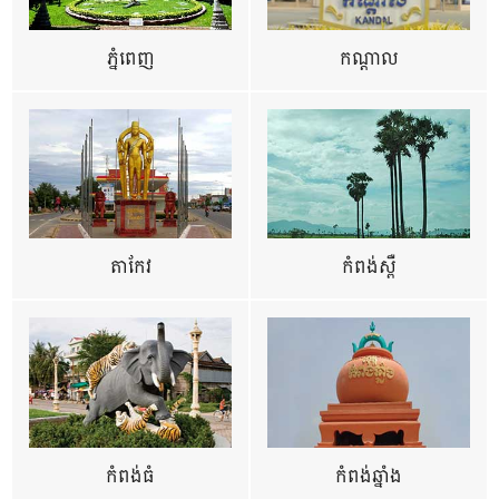
ភ្នំពេញ
កណ្តាល
តាកែវ
កំពង់ស្ពឺ
កំពង់ធំ
កំពង់ឆ្នាំង