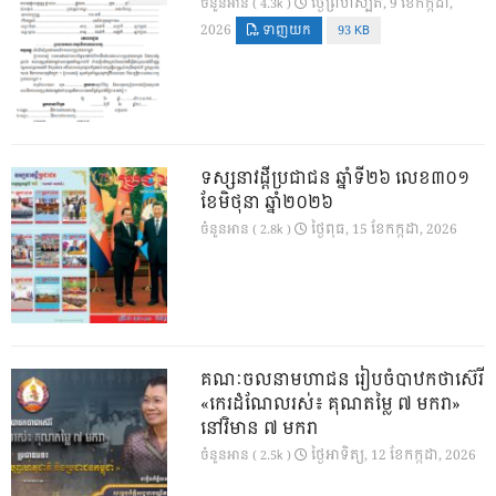
ថ្ងៃ​ព្រហស្បតិ៍, 9 ខែ​កក្កដា,
ចំនួនអាន ( 4.3k )
2026
ទាញយក
93 KB
ទស្សនាវដ្ដីប្រជាជន ឆ្នាំទី២៦ លេខ៣០១
ខែមិថុនា ឆ្នាំ២០២៦
ថ្ងៃ​ពុធ, 15 ខែ​កក្កដា, 2026
ចំនួនអាន ( 2.8k )
គណៈចលនាមហាជន រៀបចំបាឋកថាស៊េរី
«កេរដំណែលរស់៖ គុណតម្លៃ ៧ មករា»
នៅវិមាន ៧ មករា
ថ្ងៃ​អាទិត្យ, 12 ខែ​កក្កដា, 2026
ចំនួនអាន ( 2.5k )