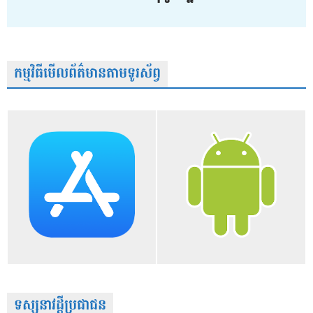
កម្មវិធីមើលព័ត៌មានតាមទូរស័ព្វ
ទស្សនាវដ្តីប្រជាជន