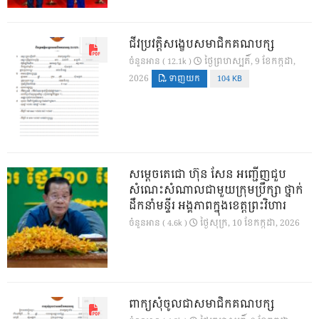
ជីវប្រវត្តិសង្ខេបសមាជិកគណបក្ស
ថ្ងៃ​ព្រហស្បតិ៍, 9 ខែ​កក្កដា,
ចំនួនអាន ( 12.1k )
2026
ទាញយក
104 KB
សម្តេចតេជោ ហ៊ុន សែន អញ្ជើញជួប
សំណេះសំណាលជាមួយក្រុមប្រឹក្សា ថ្នាក់
ដឹកនាំមន្ទីរ អង្គភាពក្នុងខេត្តព្រះវិហារ
ថ្ងៃ​សុក្រ, 10 ខែ​កក្កដា, 2026
ចំនួនអាន ( 4.6k )
ពាក្យសុំចូលជាសមាជិកគណបក្ស