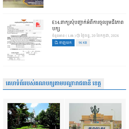
E14.ពាក្យសុំបញ្ជាក់អំពីការចូលរួមជីវភាព
បក្ស
ថ្ងៃ​ចន្ទ, 20 ខែ​កក្កដា, 2026
ចំនួនអាន ( 1.8k )
ទាញយក
96 KB
គេហទំព័ររបស់គណបក្សតាមបណ្តារាជធានី ខេត្ត