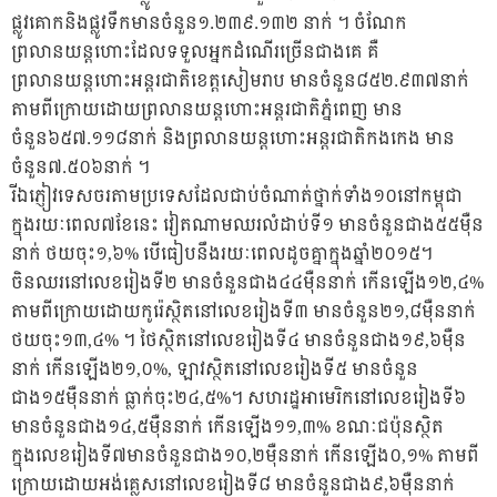
ផ្លូវគោកនិងផ្លូវទឹកមានចំនួន១.២៣៩.១៣២ នាក់ ។ ចំណែក
ព្រលានយន្ដហោះដែលទទួលអ្នកដំណើរច្រើនជាងគេ គឺ
ព្រលានយន្ដហោះអន្តរជាតិខេត្តសៀមរាប មានចំនួន៨៥២.៩៣៧នាក់
តាមពីក្រោយដោយព្រលានយន្ដហោះអន្តរជាតិភ្នំពេញ មាន
ចំនួន៦៥៧.១១៨នាក់ និងព្រលានយន្ដហោះអន្តរជាតិកងកេង មាន
ចំនួន៧.៥០៦នាក់ ។
រីឯភ្ញៀវទេសចរតាមប្រទេសដែលជាប់ចំណាត់ថ្នាក់ទាំង១០នៅកម្ពុជា
ក្នុងរយៈពេល៧ខែនេះ វៀតណាមឈរលំដាប់ទី១ មានចំនួនជាង៥៥ម៉ឺន
នាក់ ថយចុះ១,៦% បើធៀបនឹងរយៈពេលដូចគ្នាក្នុងឆ្នាំ២០១៥។
ចិនឈរនៅលេខរៀងទី២ មានចំនួនជាង៤៤ម៉ឺននាក់ កើនឡើង១២,៤%
តាមពីក្រោយដោយកូរ៉េស្ថិតនៅលេខរៀងទី៣ មានចំនួន២១,៨ម៉ឺននាក់
ថយចុះ១៣,៤% ។ ថៃស្ថិតនៅលេខរៀងទី៤ មានចំនួនជាង១៩,៦ម៉ឺន
នាក់ កើនឡើង២១,០%, ឡាវស្ថិតនៅលេខរៀងទី៥ មានចំនួន
ជាង១៥ម៉ឺននាក់ ធ្លាក់ចុះ២៤,៥%។ សហរដ្ឋអាមេរិកនៅលេខរៀងទី៦
មានចំនួនជាង១៤,៥ម៉ឺននាក់ កើនឡើង១១,៣% ខណៈជប៉ុនស្ថិត
ក្នុងលេខរៀងទី៧មានចំនួនជាង១០,២ម៉ឺននាក់ កើនឡើង០,១% តាមពី
ក្រោយដោយអង់គ្លេសនៅលេខរៀងទី៨ មានចំនួនជាង៩,៦ម៉ឺននាក់