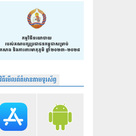
មវិធីមើលព័ត៌មានតាមទូរស័ព្វ