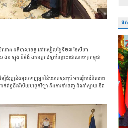
ទស្
ុី សំណាង អភិបាលខេត្ត នៅរសៀលថ្ងៃទី២៧​ ខែសីហា​
​ ឯឧ ឡុង ឌីម៉ង់ ឯកអគ្គរាជទូតនៃព្រះរាជាណាចក្រកម្ពុជា
ីម្បីជំរុញ​និងអូសទាញអ្នកវិនិយោគទុនកូរ៉េ មកធ្វេីការវិនិយោគ
់ព័ន្ធនឹងវិស័យបច្ចេកវិទ្យា និងការនាំចេញ ដំណាំស្វាយ និង