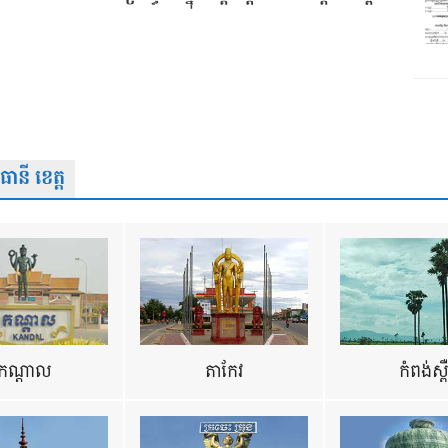
នី ខេត្ត
កណ្តាល
តាកែវ
កំពង់ស្ព