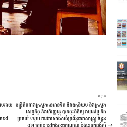
អត្ថបទ
បន្ទាប់
បន្ទាប់
​មេដាយ​​
មន្ត្រីតំណាងក្រសួងធនធានទឹក និងឧតុនិយម និងក្រសួង
សេដ្ឋកិច្ច និងហិរញ្ញវត្ថុ បានចុះពិនិត្យ វាយតម្លៃ និង
ោក​នៅ​
ប្រគល់-ទទួល ការងារសាងសង់ប្រព័ន្ធធារាសាស្ត្រ ចំនួន
០២ ប្រព័ន្ធ នៅក្នុងខេត្តកណ្តាល និងខេត្តកំពង់ស្ពឺ