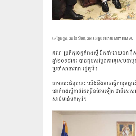
POSTED
ថ្ងៃ​អង្គារ, 28 ខែ​សីហា, 2018
អត្ថបទដោយ
MET KIM AU
ON
គណៈប្រតិភូខេត្តកំពង់ស្ពឺ ដឹកនាំដោយឯឧ វ
ឆ្នាំ២០១៨នេះ​ បានជួបសម្ដែងការគួរសមជាមួយ
ប្រចាំសាធារណៈរដ្ឋកូរ៉េ។
តាមរយះជំនួបនេះ យេីងនឹងអាចធ្វេីការរួមគ្នាដេ
នៅកំពង់ស្ពឺកាន់តែច្រេីនថែមទៀត ជាពិសេសពាក
សាច់មាន់មកកូរ៉េ។