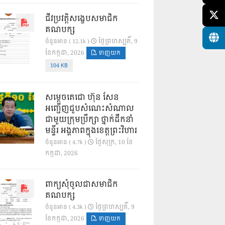
ជីវប្រវត្តិសង្ខេបសមាជិក
គណបក្ស
ថ្ងៃ​ព្រហស្បតិ៍, 9
ចំនួនអាន ( 12.1k )
ខែ​កក្កដា, 2026
ទាញយក
104 KB
សម្តេចតេជោ ហ៊ុន សែន
អញ្ជើញជួបសំណេះសំណាល
ជាមួយក្រុមប្រឹក្សា ថ្នាក់ដឹកនាំ
មន្ទីរ អង្គភាពក្នុងខេត្តព្រះវិហារ
ថ្ងៃ​សុក្រ, 10 ខែ​
ចំនួនអាន ( 4.7k )
កក្កដា, 2026
ពាក្យសុំចូលជាសមាជិក
គណបក្ស
ថ្ងៃ​ព្រហស្បតិ៍, 9
ចំនួនអាន ( 4.3k )
ខែ​កក្កដា, 2026
ទាញយក