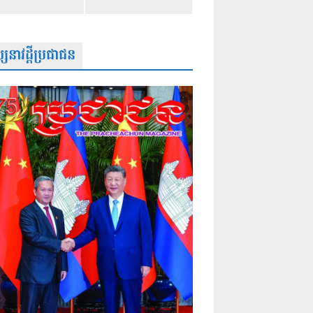
សនាវដ្តីប្រជាជន