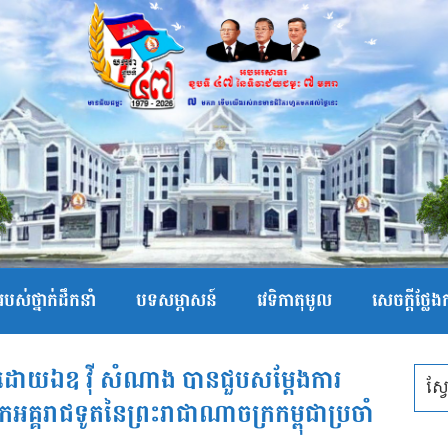
បស់ថ្នាក់ដឹកនាំ
បទសម្ភាសន៍
វេទិកាតុមូល
សេចក្ដីថ្លែ
កនាំដោយឯឧ វុី សំណាង បានជួបសម្ដែងការ
អគ្គរាជទូតនៃព្រះរាជាណាចក្រកម្ពុជាប្រចាំ