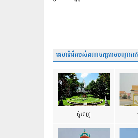
គេហទំព័ររបស់គណបក្សតាមបណ្តារាជធា
ភ្នំពេញ