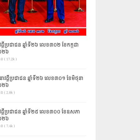
វដ្តីប្រជាជន ឆ្នាំទី២៦ លេខ៣០២ ខែកក្កដា
ំ២០២៦
ាន ( 17.2k )
នាវដ្ដីប្រជាជន ឆ្នាំទី២៦ លេខ៣០១ ខែមិថុនា
ំ២០២៦
ន ( 2.8k )
វដ្តីប្រជាជន ឆ្នាំទី២៥ លេខ៣០០ ខែឧសភា
ំ២០២៦
ន ( 7.4k )