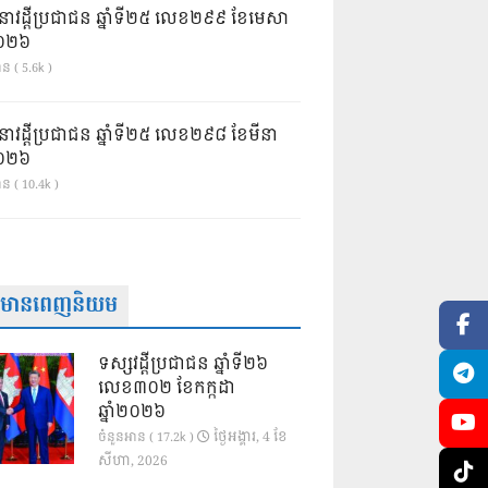
នាវដ្ដីប្រជាជន ឆ្នាំទី២៥ លេខ២៩៩ ខែមេសា
ំ២០២៦
ន ( 5.6k )
នាវដ្ដីប្រជាជន ឆ្នាំទី២៥ លេខ២៩៨ ខែមីនា
ំ២០២៦
ាន ( 10.4k )
ត៌មានពេញនិយម
ទស្សវដ្តីប្រជាជន ឆ្នាំទី២៦
លេខ៣០២ ខែកក្កដា
ឆ្នាំ២០២៦
ថ្ងៃ​អង្គារ, 4 ខែ​
ចំនួនអាន ( 17.2k )
សីហា, 2026