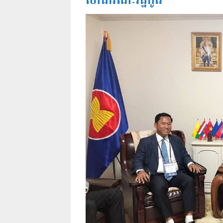
សាធារណៈរដ្ឋកូរ៉េ