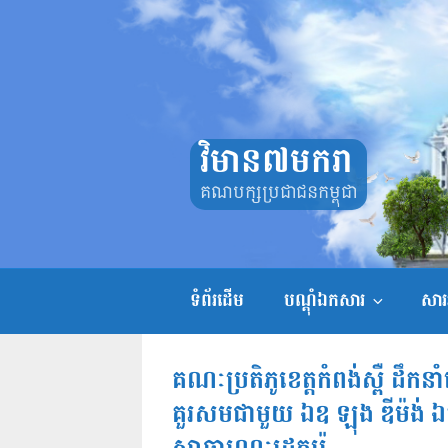
Skip
to
content
វិមាន៧មករា
គណបក្សប្រជាជនកម្ពុជា
ទំព័រដើម
បណ្តុំឯកសារ
សាររ
គណៈប្រតិភូខេត្តកំពង់ស្ពឺ ដឹ
គួរសមជាមួយ​ ឯឧ ឡុង ឌីម៉ង់ ឯក