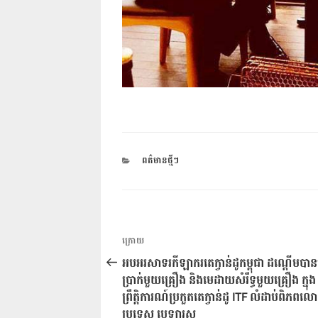
CATEGORIES
ពត៌មានថ្មីៗ
ការ​
អត្ថបទ
ក្រោយ
នាំទិស​
មុន
អបអរសាទរ​កីឡា​ករ​​តេក្វាន់ដូ​កម្ពុជា ដណ្ដើម​​បាន
ប្រកាស
ប្រាក់​មួយ​គ្រឿង និង​មេដាយ​សំរឹទ្ធ​មួយ​គ្រឿង​ ​ក្នុង​
ព្រឹត្តិការណ៍​ប្រកួត​តេក្វាន់ដូ​ ITF លំដាប់​ពិភព​ល
ប្រទេស បេឡារូស​​​