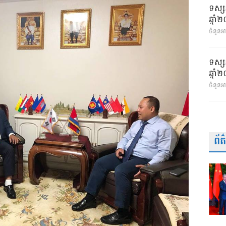
ទស្ស
ឆ្នា
ចំនួនអា
ទស្ស
ឆ្នា
ចំនួនអ
ព័