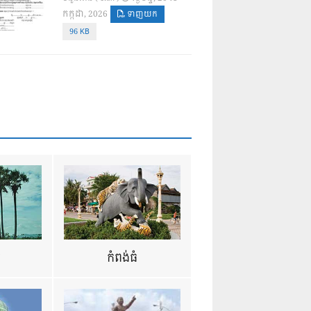
កក្កដា, 2026
ទាញយក
96 KB
ឺ
កំពង់ធំ