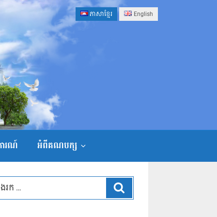
ភាសាខ្មែរ
English
ងការណ៍
អំពីគណបក្ស
ស្វែងរក