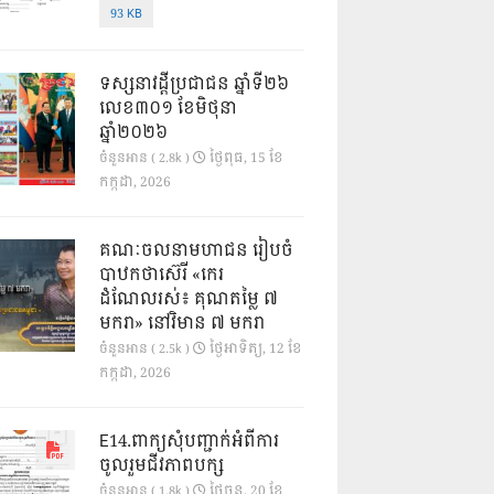
93 KB
ទស្សនាវដ្ដីប្រជាជន ឆ្នាំទី២៦
លេខ៣០១ ខែមិថុនា
ឆ្នាំ២០២៦
ថ្ងៃ​ពុធ, 15 ខែ​
ចំនួនអាន ( 2.8k )
កក្កដា, 2026
គណៈចលនាមហាជន រៀបចំ
បាឋកថាស៊េរី «កេរ
ដំណែលរស់៖ គុណតម្លៃ ៧
មករា» នៅវិមាន ៧ មករា
ថ្ងៃ​អាទិត្យ, 12 ខែ​
ចំនួនអាន ( 2.5k )
កក្កដា, 2026
E14.ពាក្យសុំបញ្ជាក់អំពីការ
ចូលរួមជីវភាពបក្ស
ថ្ងៃ​ចន្ទ, 20 ខែ​
ចំនួនអាន ( 1.8k )