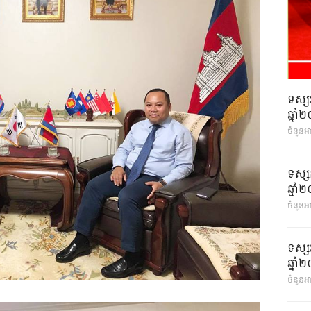
ទស្ស
ឆ្នា
ចំនួនអ
ទស្ស
ឆ្នា
ចំនួនអា
ទស្ស
ឆ្នា
ចំនួនអា