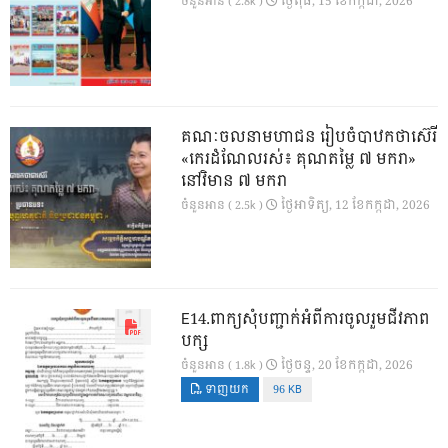
ថ្ងៃ​ពុធ, 15 ខែ​កក្កដា, 2026
ចំនួនអាន ( 2.8k )
គណៈចលនាមហាជន រៀបចំបាឋកថាស៊េរី
«កេរដំណែលរស់៖ គុណតម្លៃ ៧ មករា»
នៅវិមាន ៧ មករា
ថ្ងៃ​អាទិត្យ, 12 ខែ​កក្កដា, 2026
ចំនួនអាន ( 2.5k )
E14.ពាក្យសុំបញ្ជាក់អំពីការចូលរួមជីវភាព
បក្ស
ថ្ងៃ​ចន្ទ, 20 ខែ​កក្កដា, 2026
ចំនួនអាន ( 1.8k )
ទាញយក
96 KB