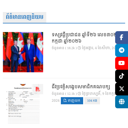
ព័ត៌មានពេញនិយម
ទស្សវដ្តីប្រជាជន ឆ្នាំទី២៦ លេខ៣០២ ខែ
កក្កដា ឆ្នាំ២០២៦
ថ្ងៃ​អង្គារ, 4 ខែ​សីហា, 2026
ចំនួនអាន ( 18.2k )
ជីវប្រវត្តិសង្ខេបសមាជិកគណបក្ស
ថ្ងៃ​ព្រហស្បតិ៍, 9 ខែ​កក្កដា,
ចំនួនអាន ( 12.1k )
2026
ទាញយក
104 KB