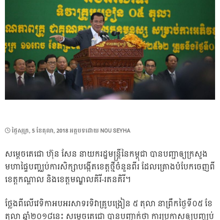
POSTED
ថ្ងៃ​សុក្រ, 5 ខែ​តុលា, 2018
អត្ថបទដោយ
NOU SEYHA
ON
សម្តេចតេជោ ហ៊ុន សែន នាយករដ្ឋមន្ត្រីនៃកម្ពុជា បានបញ្ជាឲ្យក្រសួង
មហាផ្ទៃបញ្ឈប់ការសិក្សាបង្កើតខេត្តថ្មីចំនួនពីរ ដែលគ្រោងបំបែកចេញពី
ខេត្តកណ្តាល និងខេត្តមណ្ឌលគិរី-រតនគិរី។
ថ្លែងពីលើវេទិកាអបអរសាទរទិវាគ្រូបង្រៀន ៥ តុលា នាព្រឹកថ្ងៃទី០៥​ ខែ
តុលា ឆ្នាំ២០១៨នេះ សម្តេចតេជោ បានបញ្ជាក់ថា ការប្រកាសឲ្យបញ្ឈប់