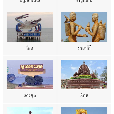
ឧត្ដរមានជ័យ
មណ្ឌលគីរី
កែប
រតនៈគីរី
កោះកុង
កំពត