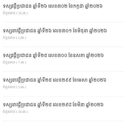
ទស្សវដ្តីប្រជាជន ឆ្នាំទី២៦ លេខ៣០២ ខែកក្កដា ឆ្នាំ២០២៦
ចំនួនអាន ( 18.2k )
ទស្សនាវដ្ដីប្រជាជន ឆ្នាំទី២៦ លេខ៣០១ ខែមិថុនា ឆ្នាំ២០២៦
ចំនួនអាន ( 2.8k )
ទស្សវដ្តីប្រជាជន ឆ្នាំទី២៥ លេខ៣០០ ខែឧសភា ឆ្នាំ២០២៦
ចំនួនអាន ( 7.4k )
ទស្សនាវដ្ដីប្រជាជន ឆ្នាំទី២៥ លេខ២៩៩ ខែមេសា ឆ្នាំ២០២៦
ចំនួនអាន ( 5.6k )
ទស្សនាវដ្ដីប្រជាជន ឆ្នាំទី២៥ លេខ២៩៨ ខែមីនា ឆ្នាំ២០២៦
ចំនួនអាន ( 10.4k )