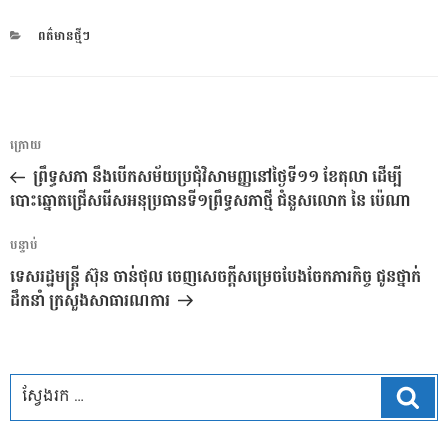
CATEGORIES
ពត៌មានថ្មីៗ
ការ​
អត្ថបទ
ក្រោយ
នាំទិស​
មុន
ព្រឹទ្ធសភា នឹងបើកសម័យប្រជុំវិសាមញ្ញនៅថ្ងៃទី១១ ខែតុលា ដើម្បី
ប្រកាស
បោះឆ្នោតជ្រើសរើសអនុប្រធានទី១ព្រឹទ្ធសភាថ្មី ជំនួសលោក នៃ ប៉េណា
អត្ថបទ
បន្ទាប់
បន្ទាប់
ទេសរដ្ឋមន្ដ្រី ស៊ុន ចាន់ថុល ចេញសេចក្ដីសម្រេចបែងចែកភារកិច្ច ជូនថ្នាក់
ដឹកនាំ ក្រសួងសាធារណការ​
ស្វែ