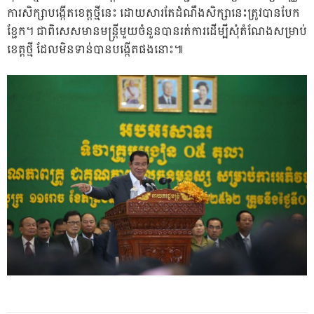
ការសិក្សាបង្កើតខេត្តថ្មីនេះ ដោយសារតែដំណឹងសិក្សានេះត្រូវបានបែក
ខ្ជែក។ ជាពិសេសមានមន្ត្រីមួយចំនួនបានរត់ការដើម្បីសុំតំណែងសម្រាប់
ខេត្តថ្មី ដែលមិនទាន់បានបង្កើតផងនោះ៕