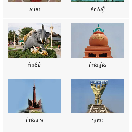
តាកែវ
កំពង់ស្ពឺ
កំពង់ធំ
កំពង់ឆ្នាំង
កំពង់ចាម
ក្រចេះ