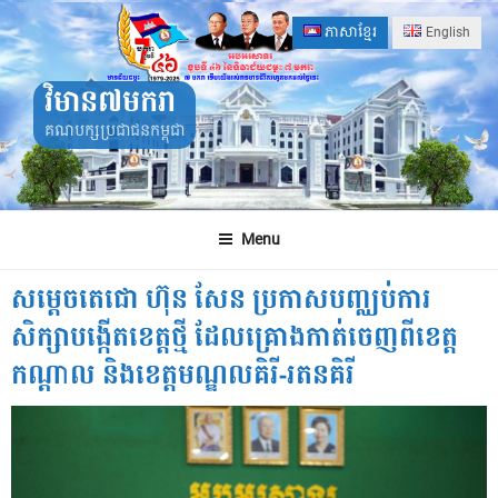
Skip
ភាសាខ្មែរ
English
to
content
វិមាន៧មករា
គណបក្សប្រជាជនកម្ពុជា
Menu
សម្តេចតេជោ ហ៊ុន សែន ប្រកាសបញ្ឈប់ការ
សិក្សាបង្កើតខេត្តថ្មី ដែលគ្រោងកាត់ចេញពីខេត្ត
កណ្តាល និងខេត្តមណ្ឌលគិរី-រតនគិរី