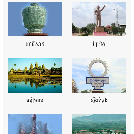
ពោធិ៍សាត់
ព្រៃវែង
សៀមរាប
ស្ទឹងត្រែង