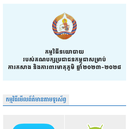
កម្មវិធីមើលព័ត៌មានតាមទូរស័ព្វ