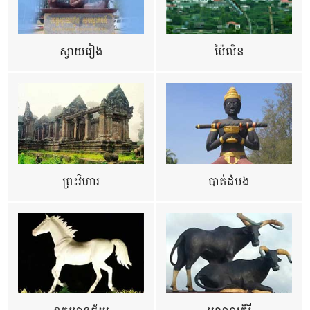
ស្វាយរៀង
ប៉ៃលិន
ព្រះវិហារ
បាត់ដំបង