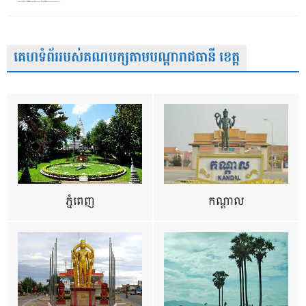
គេហទំព័ររបស់គណបក្សតាមបណ្តារាជធានី ខេត្ត
ភ្នំពេញ
កណ្តាល