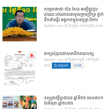
សម្តេចតេជោ ហ៊ុន សែន អញ្ជើញជួប
សំណេះសំណាលជាមួយក្រុមប្រឹក្សា ថ្នាក់
ដឹកនាំមន្ទីរ អង្គភាពក្នុងខេត្តព្រះវិហារ
ថ្ងៃ​សុក្រ, 10 ខែ​កក្កដា, 2026
ចំនួនអាន ( 4.7k )
ពាក្យសុំចូលជាសមាជិកគណបក្ស
ថ្ងៃ​ព្រហស្បតិ៍, 9 ខែ​កក្កដា,
ចំនួនអាន ( 4.3k )
2026
ទាញយក
93 KB
ទស្សនាវដ្ដីប្រជាជន ឆ្នាំទី២៦ លេខ៣០១
ខែមិថុនា ឆ្នាំ២០២៦