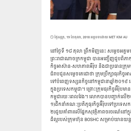
POSTED
ថ្ងៃ​សុក្រ, 19 ខែ​តុលា, 2018
អត្ថបទដោយ
MET KIM AU
ON
នៅថ្ងៃទី ១៨ តុលា ព្រឹកមិញនេះ សម្តេចអគ្គ
ព្រះរាជាណាចក្រកម្ពុជា បានអញ្ជើញជួបពិភាក
កិច្ចអាស៊ាន-សហភាពអឺរ៉ុប និងជាប្រធានក្រុ
ជំរាបជូនសម្តេចតេជោថា ក្រុមប្រឹក្សាធុរកិច្
ទៅបំពេញទស្សនកិច្ចនៅកម្ពុជានាឆ្នាំ២០១៩ 
ក្នុងប្រទេសកម្ពុជា។ ព្រោះក្រុមធុរកិច្ចអ៊ឺ
កម្ពុជារយៈពេលវែង។ លោកបានបញ្ជាក់លើ២ច
១)ដឹកនាំគណៈប្រតិភូធុរកិច្ចអ៊ឺរ៉ុបទៅប្រទេ
២)ជួយគាំពារលើផ្នែកសុវត្ថិភាពចរចរណ៍នៅក្នុង
ដ៏ល្អរបស់ក្រុមហ៊ុន BOSHC សម្រាប់យានយន្ត