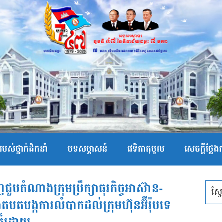
បស់ថ្នាក់ដឹកនាំ
បទសម្ភាសន៍
វេទិកាតុមូល
សេចក្ដីថ្លែ
បតំណាងក្រុមប្រឹក្សាធុរកិច្ចអាស៊ាន-
តបតបង្កការលំបាកដល់ក្រុមហ៊ុនអ៊ឺរ៉ុបទេ