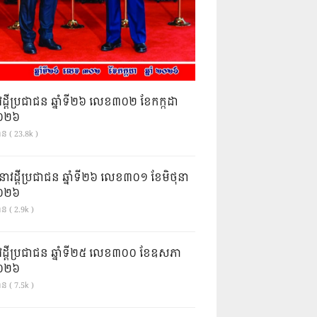
វដ្តីប្រជាជន ឆ្នាំទី២៦ លេខ៣០២ ខែកក្កដា
ំ២០២៦
ាន ( 23.8k )
នាវដ្ដីប្រជាជន ឆ្នាំទី២៦ លេខ៣០១ ខែមិថុនា
ំ២០២៦
ន ( 2.9k )
វដ្តីប្រជាជន ឆ្នាំទី២៥ លេខ៣០០ ខែឧសភា
ំ២០២៦
ន ( 7.5k )