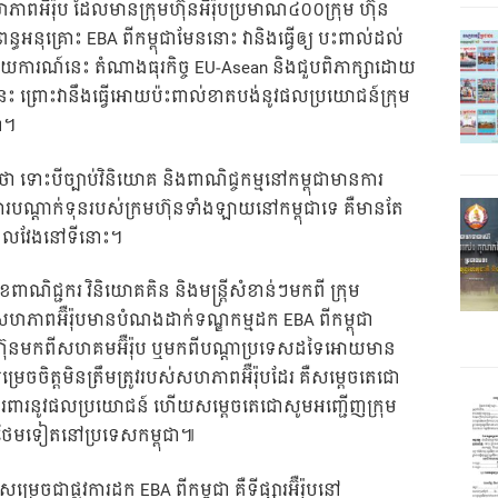
ហភាពអឺរ៉ុប ដែលមានក្រុមហ៊ុនអឺរ៉ុបប្រមាណ៤០០ក្រុម ហ៊ុន
ធអនុគ្រោះ EBA ពីកម្ពុជាមែននោះ វានិងធ្វើឲ្យ បះពាល់ដល់
បាយការណ៍នេះ តំណាងធុរកិច្ច EU-Asean និងជួបពិភាក្សាដោយ
ហានេះ ព្រោះវានឹងធ្វើអោយប៉ះពាល់ខាតបង់នូវផលប្រយោជន៍ក្រុម
ជា។
ា ទោះបីច្បាប់វិនិយោគ និងពាណិជ្ចកម្មនៅកម្ពុជាមានការ
ារបណ្តាក់ទុនរបស់ក្រមហ៊ុនទាំងឡាយនៅកម្ពុជាទេ គឺមានតែ
ពេលវែងនៅទីនោះ។
ាណិជ្ជករ វិនិយោគគិន និងមន្រ្តីសំខាន់ៗមកពី ក្រុម
បីសហភាពអ៊ឺរ៉ុបមានបំណងដាក់ទណ្ឌកម្មដក EBA ពីកម្ពុជា
ុមហ៊ុនមកពីសហគមអ៊ឺរ៉ុប ឬមកពីបណ្តាប្រទេសដទៃអោយមាន
ចិត្តមិនត្រឹមត្រូវរបស់សហភាពអ៊ឺរ៉ុបដែរ គឺសម្តេចតេជោ
ារពារនូវផលប្រយោជន៍ ហើយសម្តេចតេជោសូមអញ្ជើញក្រុម
ងថែមទៀតនៅប្រទេសកម្ពុជា៕
េចជាផ្លូវការដក EBA ពីកម្ពុជា គឺទីផ្សារអ៊ឺរ៉ុបនៅ