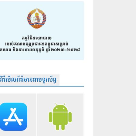
មវិធីមើលព័ត៌មានតាមទូរស័ព្វ