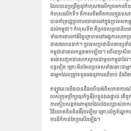
ដែលបានប្រព្រឹត្តនូវកំហុស២លើករួចមកហើយ
កំហុសលើកទី១ គឺកាលពីអតីតកាលក្នុងទសវត្ស
បានគាំទ្ររដ្ឋប្រហារយោធារនៅក្នុងប្រទេសកម្ព
ដល់កម្ពុជា។ កំហុសទី២ គឺប្រទេសប្រជាធិបត
ទាំងការពារកៅអីខ្មែរក្រហមនៅអង្គការសហប្
ជាង៣លាននាក់។ ប្រទេសប្រជាធិបតេយ្យទាំង
កម្ពុជានាពេលកន្លងមកឡើយ។ ហើយប្រសិនប
មនោសញ្ចតនាសោកស្តាយជាមួយកម្ពុជាដែរ។ 
បន្តទៀត ព្រោះមិនមែនប្រទេសទាំងនោះជាអ្នកដ
ជាអ្នកដែលត្រូវទទួលរងនូវការឈឺចាប់ និង
ឥឡូវនេះយើងបានដឹងហើយអំពីសភាពការណ៍ពិតរបស
របស់ក្រុមប្រឹក្សាធុរកិច្ចអឺរ៉ុបខ្លួនឯងផ្ទាល់ 
ការកៀបសង្កត់ណាមួយដែលដែលប្រាស់ចាកការពិ
វិនិយោគគិនគិនអ៊ឺរ៉ុបឡើយ ព្រោះល័ក្ខខ័ណ្ឌក
ការនីក៏កាន់តែប្រសើរឡើង។