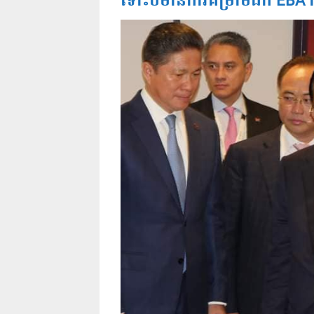
ទោះបីមានការគម្រាមដក EBA