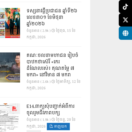
ទស្សនាវដ្ដីប្រជាជន ឆ្នាំទី២៦
លេខ៣០១ ខែមិថុនា
ឆ្នាំ២០២៦
ថ្ងៃ​ពុធ, 15 ខែ​
ចំនួនអាន ( 2.9k )
កក្កដា, 2026
គណៈចលនាមហាជន រៀបចំ
បាឋកថាស៊េរី «កេរ
ដំណែលរស់៖ គុណតម្លៃ ៧
មករា» នៅវិមាន ៧ មករា
ថ្ងៃ​អាទិត្យ, 12 ខែ​
ចំនួនអាន ( 2.6k )
កក្កដា, 2026
E14.ពាក្យសុំបញ្ជាក់អំពីការ
ចូលរួមជីវភាពបក្ស
ថ្ងៃ​ចន្ទ, 20 ខែ​
ចំនួនអាន ( 1.9k )
កក្កដា, 2026
ទាញយក