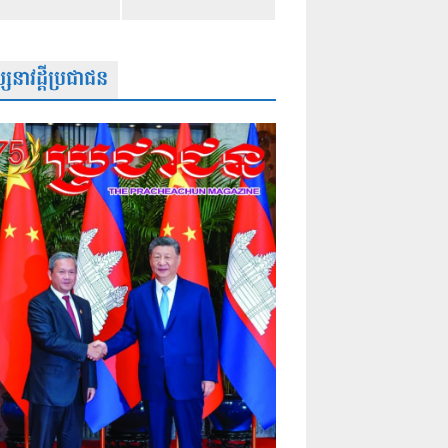
សនាវដ្តីប្រជាជន