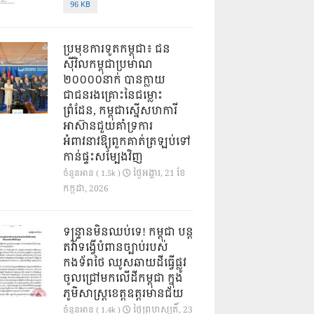
96 KB
ប្រមុខការទូតកម្ពុជា៖ ជន
ស៊ីវិលកម្ពុជាប្រមាណ
២០០០០នាក់ បានក្លាយ
ជាជនរងគ្រោះនៃជម្លោះ
ព្រំដែន, កម្ពុជាស្នើសហការី
អាស៊ានជួយគាំទ្រការ
អំពាវនាវឱ្យពួកគាត់ត្រឡប់ទៅ
កាន់ផ្ទះសម្បែងវិញ
ថ្ងៃ​អង្គារ, 21 ខែ​
ចំនួនអាន ( 1.5k )
កក្កដា, 2026
ទន្ទ្រានមិនឈប់ទេ! កម្ពុជា បន្ត
តវ៉ាទង្វើបំពានច្បាប់របស់
កងទ័ពថៃ ឈូសឆាយដីធ្វើផ្លូវ
ចូលជ្រៅមកលើដីកម្ពុជា ក្នុង
ភូមិសាស្ត្រខេត្តឧត្តរមានជ័យ
ថ្ងៃ​ព្រហស្បតិ៍, 23
ចំនួនអាន ( 1.4k )