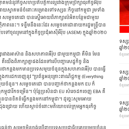
៍នូវកិច្ចសហប្រតិបត្តិការល្អរវាងក្រុមប្រឹក្សាធុរកិច្ចអ៊ឺរ៉ុប
ាយស្វាគមន៍ចំពោះគម្រោងទៅទស្សនៈកិច្ចនៅកម្ពុជា រួមទាំង
រ។ សម្តេចតេជោ បានស្នើអោយពិភាក្សាលំអិតបន្ថែមជាមួយ
ថិភាពនេះ។ ទន្ទឹមនឹងនេះដែរ សម្តេចតេជោនាយករដ្ឋមន្រ្តីបាន
បទៅចូលរួមនៅក្នុងកិច្ចប្រជុំអាស៊ីអឺរ៉ុប (ASEM) ក្នុងឆ្នាំ២០២០
ទស្ស
ឆ្នា
សារវាងអាស៊ាន និងសហភាពអឺរ៉ុប ជាមួយកម្ពុជា គឺមិន មែន
ចំនួនអ
ឺយើងពិភាក្សាគ្នាផងដែរទៅលើបញ្ហាសេដ្ឋកិច្ច និង
រថាកន្លងមកមានប្រទេសមួយចំនួនក្នុងសហភាពអឺរ៉ុប បានធ្វើ
ទស្ស
នុងការដកចេញនូវ “ប្រព័ន្ធអនុគ្រោះពាណិជ្ជកម្ម (Everything
ឆ្នា
ំនួន។ សម្តេចតេជោ បានបញ្ជាក់ថាកន្លងមក EU ក៏
ចំនួនអា
្ពុជារីកចម្រើន។ ប៉ុន្តែប្រសិនជា EU សំរេចដកចេញ EBA គឺ
ួនបានខិតខំធ្វើកន្លងមកនៅកម្ពុជា។ ដូច្នេះសូមអោយ
ទស្ស
រប់ជ្រុងជ្រោយ ហើយស្តាប់ចំពោះមតិយោបល់ក្រុមអ្នកធុរកិច្ច
ឆ្នា
ចំនួនអា
ធ្ងន់ថា សម្តេចមិនចង់ឃើញប្រទេសប្រជាធិបតេយ្យមួយចំនួន