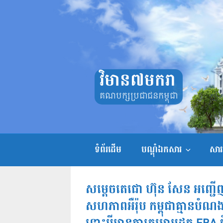
Skip
to
content
វិមាន៧មករា
គណបក្សប្រជាជនកម្ពុជា
ទំព័រដើម
បណ្តុំឯកសារ
សាររ
សម្តេចតេជោ ហ៊ុន សែន អញ្ជើញជួ
សហភាពអឺរ៉ុប កម្ពុជាគ្មានបំណង