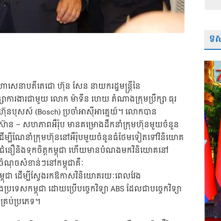
ទស្
មហាសេនាបតីតេជោ ហ៊ុន សែន នាយករដ្ឋមន្រ្តីនៃ
្សាការងារជាមួយ លោក ម៉ាទីន ហេយ តំណាងក្រុមប្រឹក្សា ធុរ
មហ៊ុនបុសស៍ (Bosch) ប្រចាំអាស៊ីអាគ្នេយ៍។ លោកបាន
ចអាស៊ាន – សហភាពអឺរ៉ុប មានគម្រោងដឹកនាំក្រុមហ៊ុនមួយចំនួន
ដើម្បីណែនាំក្រុមហ៊ុននៅអឺរ៉ុបមួយចំនួនធំថែមទៀតទៅវិនិយោគ
រ៉ុបមានជំនឿនិងទុកចិត្តកម្ពុជា ហើយមានបំណងមកវិនិយោគនៅ
ំណុចសំខាន់ៗនៅកម្ពុជាគឺៈ
សកម្ពុជា ដើម្បីស្វែងរកឱកាសវិនិយោគរយៈពេលវែង
ប្រទេសកម្ពុជា ដោយប្រើបច្ចេកវិទ្យា ABS ដែលជាបច្ចេកវិទ្យា
គ្រប់ប្រភេទ។