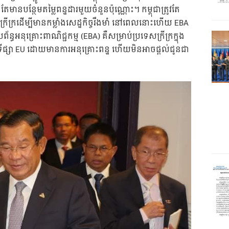
តែមានបន្ថែមតម្លៃពន្ឋដារមួយចំនួនប៉ុណ្ណោះ។ កម្ពុជាត្រូវតែ
្រីក្រដើម្បីមានកម្លាំងសេដ្ឋកិច្ចរឹងមាំ នៅពេលនោះហើយ EBA
រព័ន្ធអនុគ្រោះពាណិជ្ជកម្ម (EBA) គឺសម្រាប់ប្រទេសក្រីក្រក្នុង
្សា EU ដោយមានការអនុគ្រោះពន្ឋ ហើយមិនអាចផ្តល់ជូនជា