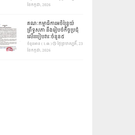
ខែ​កក្កដា, 2026
គណៈកម្មាធិការអចិន្ត្រៃយ៍
ព្រឹទ្ធសភា នឹងរៀបចំកិច្ចប្រជុំ
លើរបៀបវារៈចំនួន៥
ថ្ងៃ​ព្រហស្បតិ៍, 23
ចំនួនអាន ( 1.4k )
ខែ​កក្កដា, 2026