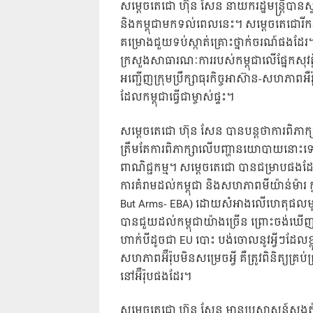
សម្តេចតេជោ ហ៊ុន សែន នាយករដ្ឋមន្រ្តីបានស្វាគមន
និងកម្ពុជាមកទល់ពេលនេះ។ សម្តេចតេជោរីករ
គម្រោងជួយទប់ស្កាត់គ្រោះថ្នាក់ចរណ៍ផងដែ
ក្រសួងសាធារណៈការរបស់កម្ពុជាលើផ្នែកសុវត្
អញ្ជើញក្រុមប្រឹក្សាធុរកិច្ចអាស៊ាន-សហភាពអឺរ៉ុ
ដែលកម្ពុជាធ្វើជាម្ចាស់ផ្ទះ។
សម្តេចតេជោ ហ៊ុន សែន បានបន្តថាការពិភាក្
ត្រឹមតែការពិភាក្សាលើបញ្ហានយោបាយនោះទេ គ
ពាណិជ្ជកម្ម។ សម្តេចតេជោ បានជម្រាបផងដែ
ការគំរាមដល់កម្ពុជា និងសហភាពមីយ៉ាន់ម៉ារ ក្
But Arms- EBA) ដោយសំអាងលើហេតុផលមួយច
បានជួយដល់កម្ពុជាយ៉ាងច្រើន ព្រោះចង់ឃើញកម
ហាក់បីដូចជា EU បោះ បង់ចោលនូវអ្វីៗដែលខ្ល
សហភាពអ៊ឺរ៉ុបមិនសម្រេចអ្វី គឺត្រូវពិនិត្យគ្
នៅអ៊ឺរ៉ុបផងដែរ។
សម្តេចតេជោ ហ៊ុន សែន មានប្រសាសន៍សង្កត់