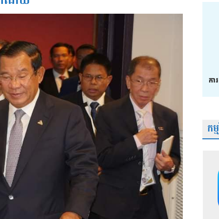
 ក៏ដោយ
កម្