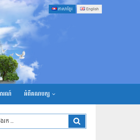
ភាសាខ្មែរ
English
ងការណ៍
អំពីគណបក្ស
ស្វែងរក