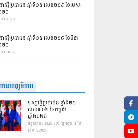
នាវដ្ដីប្រជាជន ឆ្នាំទី២៥ លេខ២៩៩ ខែមេសា
ំ២០២៦
ន ( 5.7k )
នាវដ្ដីប្រជាជន ឆ្នាំទី២៥ លេខ២៩៨ ខែមីនា
ំ២០២៦
ាន ( 10.5k )
ត៌មានពេញនិយម
ទស្សវដ្តីប្រជាជន ឆ្នាំទី២៦
លេខ៣០២ ខែកក្កដា
ឆ្នាំ២០២៦
ថ្ងៃ​អង្គារ, 4 ខែ​
ចំនួនអាន ( 23.8k )
សីហា, 2026