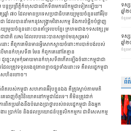
ទស្ស
 បន្តប្រព្រឹត្តិកំហុសជាលើកទី៣មកលើកម្ពុជាទៀតឡើយ។
ឆ្នា
ឆ្នាំ ៧០ ដែលមានប្រទេសប្រជាធិបតេយ្យមួយចំនួននៅអ៊ឺរ៉ុប
ចំនួនអា
ុជា ដែលបាននាំមកនូវសង្រ្គាមវិនាសកម្ម និងការបំផ្លិចបំផ្លាញ
េយ្យមួយចំនួននោះបានគាំទ្ររបបខ្មែរ ក្រហមជាង១ទសវត្ស រួម
ទស្ស
រជាជាតិ (UN) ដែលរបបនេះបានសម្លាប់មនុស្សអស់
ឆ្នា
នោះ គឺពួកគេមិនមានអ្វីសោកស្តាយចំពោះការបាត់បង់របស់
ចំនួនអ
ើមានកំហុសទី៣ មែន ក៏ពួកគេនៅតែគ្មាន
ដូច្នេះសូមកុំអោយមានកំហុសទី៣កើតឡើងចំពោះកម្ពុជាជា
ែលត្រូវទទួលរងនូវភាពខ្លាចផ្សាទាំងនោះទេ គឺពលរដ្ឋកម្ពុជា
វិនាសហិនហោច។
ព័
់កម្ពុជា សហភាពអ៊ឺរ៉ុបខ្លួនឯង គឺត្រូវស្តាប់តាមមតិ
តើពួកគេពេញចិត្តវិនិយោគនៅកម្ពុជាដែរទេ។ គឺមិនត្រូវដាក់
តប្រឆាំងនឹងបំណងប្រាថ្នារបស់ពលរដ្ឋកម្ពុជា និងអ្នក
ារងារ ប្រាក់ខែ និងផលប្រយោជន៍បុគ្គលិកកម្មករ ជាពិសេសកម្ម