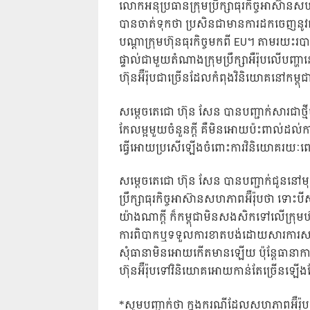
លោកអនុប្រធានក្រុមប្រឹក្សាធុរកិច្ចអាស៊ានស
បានចាត់ទុកថា ប្រសិនជាមានការដកចេញនូវពន្
បណ្តាក្រុមហ៊ុនធុរកិច្ចមកពី EU។ តាមរយះរ
ផ្ទាល់ជាមួយតំណាងក្រុមប្រឹក្សាអឺរ៉ុបលើបញ្
ហ៊ុនអ៊ឺរ៉ុបជាច្រើនដែលកំពុងវិនិយោគនៅកម្ពុ
សម្តេចតេជោ ហ៊ុន សែន បានបញ្ជាក់សារជាថ្មីថ
កែលម្អមួយចំនួនក្តី គឺមិនអោយប៉ះពាល់ដល់ក
ធ្វើអោយប្រសើឡើងចំពោះការវិនិយោគរយៈ
សម្តេចតេជោ ហ៊ុន សែន បានបញ្ជាក់ជូននៅមុខព
ប្រឹក្សាធុរកិច្ចអាស៊ានសហភាពអ៊ឺរ៉ុបថា ទោះ
យ៉ាងណាក្តី ក៏កម្ពុជាមិនសងសិកទៅលើក្រ
ការពិបាកឬទទួលការខាតបង់ដោយសារការសម្រេច
សុំធានាមិនអោយកើតមានឡើយ ប៉ុន្តែធានាក
ហ៊ុនអ៊ឺរ៉ុបទៅវិនិយោគអោយកាន់តែច្រើនឡើ
*សូមបញ្ជាក់ថា ក្នុងករណីដែលសហភាពអ៊ឺរ៉ុបសម្រ