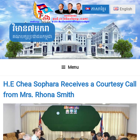
Skip
ភាសាខ្មែរ
English
to
content
វិមាន៧មករា
គណបក្សប្រជាជនកម្ពុជា
Menu
H.E Chea Sophara Receives a Courtesy Call
from Mrs. Rhona Smith