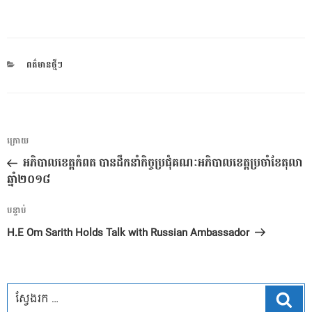
CATEGORIES
ពត៌មានថ្មីៗ
ការ​
អត្ថបទ
ក្រោយ
នាំទិស​
មុន
អភិបាលខេត្តកំពត បានដឹកនាំកិច្ចប្រជុំគណៈអភិបាលខេត្តប្រចាំខែតុលា
ប្រកាស
ឆ្នាំ២០១៨
អត្ថបទ
បន្ទាប់
បន្ទាប់
H.E Om Sarith Holds Talk with Russian Ambassador
ស្វែ