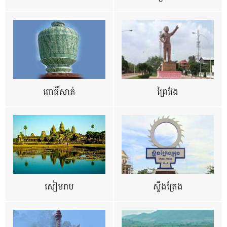
ពោធិ៍សាត់
ព្រៃវែង
សៀមរាប
ស្ទឹងត្រែង