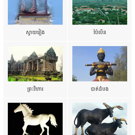
ស្វាយរៀង
ប៉ៃលិន
ព្រះវិហារ
បាត់ដំបង