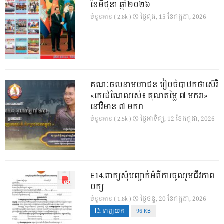
ខែមិថុនា ឆ្នាំ២០២៦
ថ្ងៃ​ពុធ, 15 ខែ​កក្កដា, 2026
ចំនួនអាន ( 2.8k )
គណៈចលនាមហាជន រៀបចំបាឋកថាស៊េរី
«កេរដំណែលរស់៖ គុណតម្លៃ ៧ មករា»
នៅវិមាន ៧ មករា
ថ្ងៃ​អាទិត្យ, 12 ខែ​កក្កដា, 2026
ចំនួនអាន ( 2.5k )
E14.ពាក្យសុំបញ្ជាក់អំពីការចូលរួមជីវភាព
បក្ស
ថ្ងៃ​ចន្ទ, 20 ខែ​កក្កដា, 2026
ចំនួនអាន ( 1.8k )
ទាញយក
96 KB