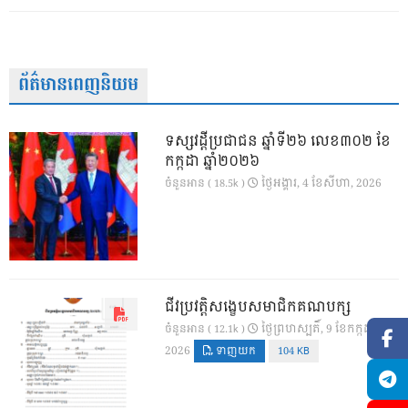
ព័ត៌មានពេញនិយម
ទស្សវដ្តីប្រជាជន ឆ្នាំទី២៦ លេខ៣០២ ខែ
កក្កដា ឆ្នាំ២០២៦
ថ្ងៃ​អង្គារ, 4 ខែ​សីហា, 2026
ចំនួនអាន ( 18.5k )
ជីវប្រវត្តិសង្ខេបសមាជិកគណបក្ស
ថ្ងៃ​ព្រហស្បតិ៍, 9 ខែ​កក្កដា,
ចំនួនអាន ( 12.1k )
2026
ទាញយក
104 KB