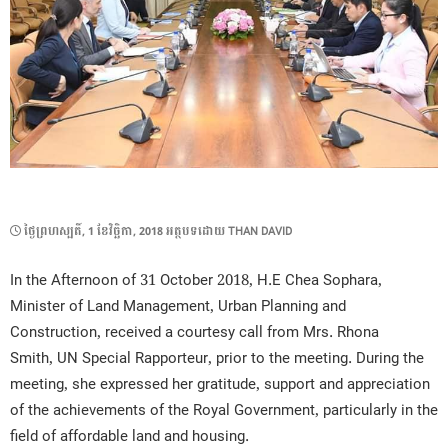
POSTED
ថ្ងៃ​ព្រហស្បតិ៍, 1 ខែ​វិច្ឆិកា, 2018
អត្ថបទដោយ
THAN DAVID
ON
In the Afternoon of 31 October 2018, H.E Chea Sophara,
Minister of Land Management, Urban Planning and
Construction, received a courtesy call from Mrs. Rhona
Smith, UN Special Rapporteur, prior to the meeting. During the
meeting, she expressed her gratitude, support and appreciation
of the achievements of the Royal Government, particularly in the
field of affordable land and housing.