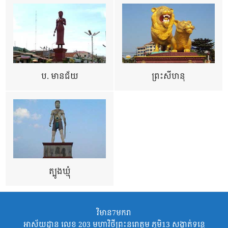
ប. មានជ័យ
ព្រះសីហនុ
ត្បូងឃ្មុំ
វិមាន7មករា
អាស័យដ្ឋាន លេខ 203 មហាវិថីព្រះនរោត្តម ភូមិ13 សង្កាត់ទន្លេ