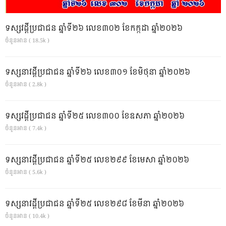
ទស្សវដ្តីប្រជាជន ឆ្នាំទី២៦ លេខ៣០២ ខែកក្កដា ឆ្នាំ២០២៦
ចំនួនអាន ( 18.5k )
ទស្សនាវដ្ដីប្រជាជន ឆ្នាំទី២៦ លេខ៣០១ ខែមិថុនា ឆ្នាំ២០២៦
ចំនួនអាន ( 2.8k )
ទស្សវដ្តីប្រជាជន ឆ្នាំទី២៥ លេខ៣០០ ខែឧសភា ឆ្នាំ២០២៦
ចំនួនអាន ( 7.4k )
ទស្សនាវដ្ដីប្រជាជន ឆ្នាំទី២៥ លេខ២៩៩ ខែមេសា ឆ្នាំ២០២៦
ចំនួនអាន ( 5.6k )
ទស្សនាវដ្ដីប្រជាជន ឆ្នាំទី២៥ លេខ២៩៨ ខែមីនា ឆ្នាំ២០២៦
ចំនួនអាន ( 10.4k )