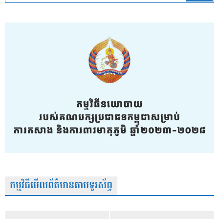
កម្មវិធីមើលព័ត៌មានតាមទូរស័ព្វ