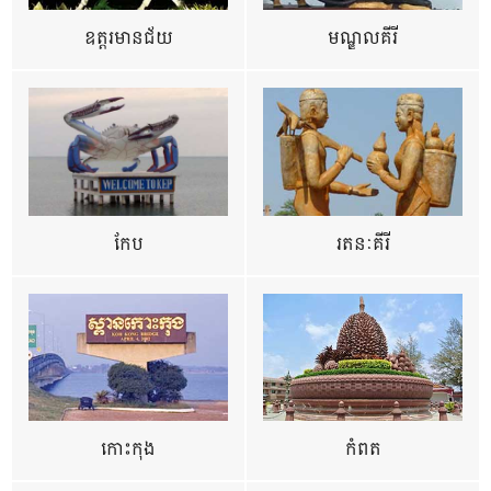
ឧត្ដរមានជ័យ
មណ្ឌលគីរី
កែប
រតនៈគីរី
កោះកុង
កំពត