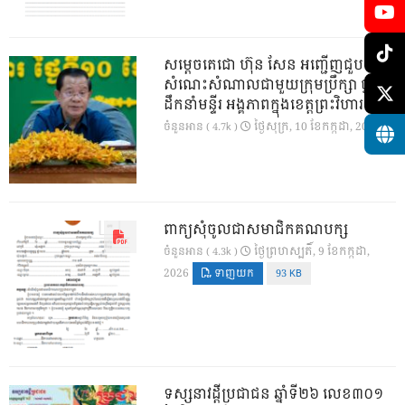
សម្តេចតេជោ ហ៊ុន សែន អញ្ជើញជួប
សំណេះសំណាលជាមួយក្រុមប្រឹក្សា ថ្នាក់
ដឹកនាំមន្ទីរ អង្គភាពក្នុងខេត្តព្រះវិហារ
ថ្ងៃ​សុក្រ, 10 ខែ​កក្កដា, 2026
ចំនួនអាន ( 4.7k )
ពាក្យសុំចូលជាសមាជិកគណបក្ស
ថ្ងៃ​ព្រហស្បតិ៍, 9 ខែ​កក្កដា,
ចំនួនអាន ( 4.3k )
2026
ទាញយក
93 KB
ទស្សនាវដ្ដីប្រជាជន ឆ្នាំទី២៦ លេខ៣០១