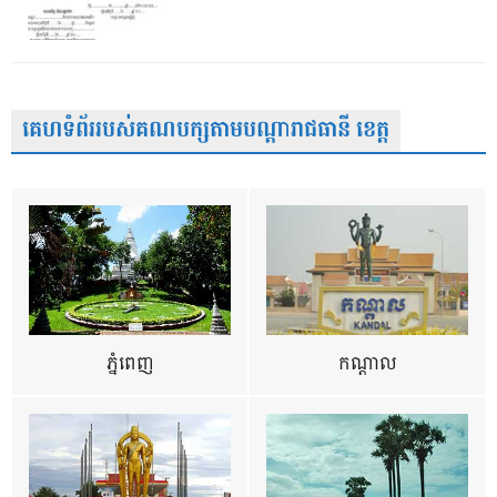
គេហទំព័ររបស់គណបក្សតាមបណ្តារាជធានី ខេត្ត
ភ្នំពេញ
កណ្តាល