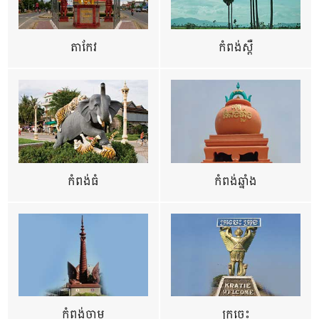
តាកែវ
កំពង់ស្ពឺ
កំពង់ធំ
កំពង់ឆ្នាំង
កំពង់ចាម
ក្រចេះ