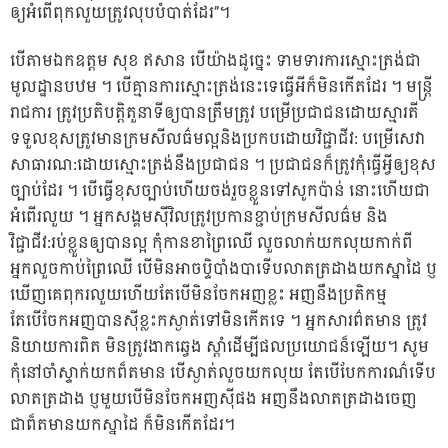
ឲ្យអំពើពុកលួយត្រូវលុបបំបាត់ដែរ​”។
បើតាមឯកឧត្តម សុខ ឥសាន បើយ៉ាងដូច្នេះ​ ទាមទារការស្មោះត្រង់ជា
មូលដ្ឋានបឋម ។ បើគ្មានការស្មោះត្រង់នេះទេ​ធ្វើអីក៏មិនកើតដែរ​ ។ មន្ត្រី
រាជការ​ ត្រូវប្រតិបត្តិតួនាទីឲ្យបានត្រឹមត្រូវ​ បម្រើប្រជាជនដោយស្មារតី
ទទួលខុសត្រូវ​មានក្រមសីលធ៌មល្អ​និងប្រកបដោយវិជ្ជាជីវ:​ បម្រើសេវា
សាធារណ:ដោយស្មោះត្រង់នឹងប្រជាជន​ ។ ប្រជាជនក៏ត្រូវកុំធ្វើអ្វីឲ្យខុស
ច្បាប់ដែរ​ ។ បើធ្វើខុសច្បាប់ហើយចង់រួចខ្លួន​ទៅសូកប៉ាន់​ នោះហើយជា
អំពើរលួយ​ ។ អ្នកសង្គមស៊ីវិល​ត្រូវប្រកានខ្ជាប់ក្រមសីលធ៌ម​ និង
វិជ្ជាជីវ:រប់ខ្លួនឲ្យបានល្អ​ កុំកានខាព្រៃឈើ ​លួចលាក់យកលុយកាក់ពី
អ្នកលួចកាប់ព្រៃឈើ​ បើមិនអាចបិ្ទបាំងបាទើបលាតត្រដាងយកស្នាដៃ​ ប្ញ
ឃើញគេពុករលួយហើយ​តែបើមិនចែកអញខ្លះ​ អញនឹងប្រតិកម្ម​
តែបើចែកអញបានស៊ីខ្លះកស្ងាត់ទៅមិនកើតទេ​ ។ អ្នកសារព៌តមាន​ ត្រូវ
និយាយការពិត​ មិនត្រូវងាកឆ្វេង​ ស្តាំដើម្បីផលប្រយោជន៏ឡើយ។ សូម
កុំ​នៅចាំស្ទាក់យកព៏តមាន​ បើស្ងាត់លួចយកលុយ​ ​តែបើបែកការណ៌ទើប
លាតត្រដាង​ ប្ញមួយបើមិនចែកអញស៊ីផង ​អញនឹងលាតត្រដាង​ចេញ
ជាព៏តមានយកស្នាដៃ​ ក៏មិនកើតដែរ​។