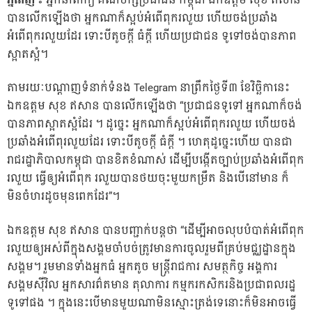
ភ្នំពេញ ៖
អ្នកនាំពាក្យ គណបក្សប្រជាជន កម្ពុជា ឯកឧត្តម សុខ ឥសាន
បានលើកឡើងថា អ្នកណាក៏ស្អប់អំពើពុករលួយ ហើយចង់ប្រឆាំង
អំពើពុករលួយដែរ ទោះបីតូចក្តី ធំក្តី ហើយប្រជាជន ទូទៅចង់បានភាព
ស្អាតស្អំ។
តាមរយៈបណ្តាញទំនាក់ទំនង Telegram នាព្រឹកថ្ងៃទី៣ ខែវិច្ឆិកានេះ
ឯកឧត្តម សុខ ឥសាន បានលើកឡើងថា “ប្រជាជនទូទៅ​ អ្នកណាក៏ចង់
បានភាពស្អាតស្អំដែរ​ ។ ដូច្នេះ​ អ្នកណាក៏ស្អប់អំពើពុករលួយ​ ហើយចង់
ប្រឆាំង​អំពើ​ពុរលួយដែរ​ ទោះបីតូចក្តី​ ធំក្តី​ ។ ហេតុដូច្នេះហើយ បានជា
រាជរដ្ឋាភិបាលកម្ពុជា ​បានខិតខំណាស់ ដើម្បីបង្កើតច្បាប់ប្រឆាំងអំពើពុក
រលួយ​ ធ្វើឲ្យអំពើពុក រលួយបានថយចុះមួយកម្រឹត​ និងបើនៅមាន​ ក៏
មិនចំហរដូចមុនពេកដែរ​”។
ឯកឧត្តម​ សុខ ឥសាន បានបញ្ជាក់បន្តថា “ដើម្បីអាចលុបបំបាត់អំពើពុក
រលួយឲ្យអស់ពីក្នុងសង្គម​ចាំបច់ត្រូវមានការចូលរួមពីគ្រប់មជ្ឈដ្ឋានក្នុង
សង្គម។ រួមមានទាំងអ្នកធំ​ អ្នកតូច​ មន្ត្រីរាជការ​ សមត្ថកិច្ច​ អង្គការ
សង្គមសុីវិល​ អ្នកសារព៌តមាន​ តុលាការ​ កម្មករកសិករនិងប្រជាពលរដ្ឋ
ទូទៅ​ផង​ ។ ក្នុងនេះបើមានមួយណាមិនស្មោះត្រង់ទេនោះក៏មិនអាចធ្វើ