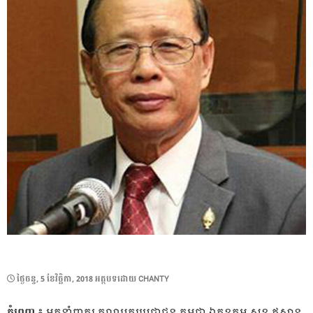
POSTED
ថ្ងៃ​ចន្ទ, 5 ខែ​វិច្ឆិកា, 2018
អត្ថបទដោយ
CHANTY
ON