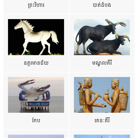
ព្រះវិហារ
បាត់ដំបង
ឧត្ដរមានជ័យ
មណ្ឌលគីរី
កែប
រតនៈគីរី