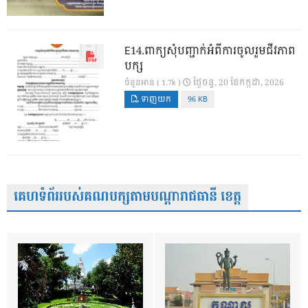
E14.ពាក្យសុំបញ្ជាក់អំពីការចូលរួមជីវភាព
បក្ស
ថ្ងៃ​ចន្ទ, 20 ខែ​កក្កដា, 2026
ចំនួនអាន ( 1.7k )
ទាញយក
96 KB
គេហទំព័ររបស់គណបក្សតាមបណ្តារាជធានី ខេត្ត