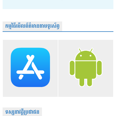
កម្មវិធីមើលព័ត៌មានតាមទូរស័ព្វ
ទស្សនាវដ្តីប្រជាជន