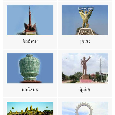
កំពង់ចាម
ក្រចេះ
ពោធិ៍សាត់
ព្រៃវែង