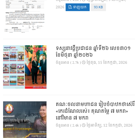
2026
ទាញយក
93 KB
ទស្សនាវដ្ដីប្រជាជន ឆ្នាំទី២៦ លេខ៣០១
ខែមិថុនា ឆ្នាំ២០២៦
ថ្ងៃ​ពុធ, 15 ខែ​កក្កដា, 2026
ចំនួនអាន ( 2.7k )
គណៈចលនាមហាជន រៀបចំបាឋកថាស៊េរី
«កេរដំណែលរស់៖ គុណតម្លៃ ៧ មករា»
នៅវិមាន ៧ មករា
ថ្ងៃ​អាទិត្យ, 12 ខែ​កក្កដា, 2026
ចំនួនអាន ( 2.4k )