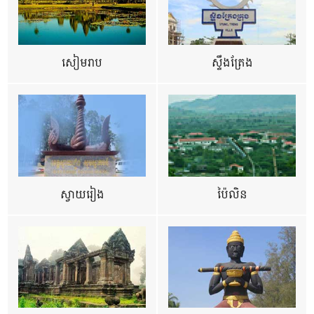
សៀមរាប
ស្ទឹងត្រែង
ស្វាយរៀង
ប៉ៃលិន