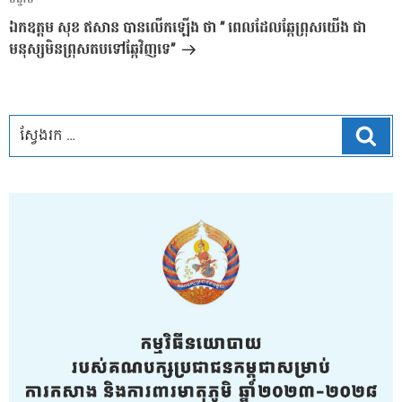
អត្ថបទ
បន្ទាប់
ឯកឧត្តម សុខ ឥសាន បានលើកឡើង ថា ” ពេលដែលឆ្កែព្រុសយើង ជា
មនុស្សមិនព្រុសតបទៅឆ្កែវិញទេ”
ស្វែ