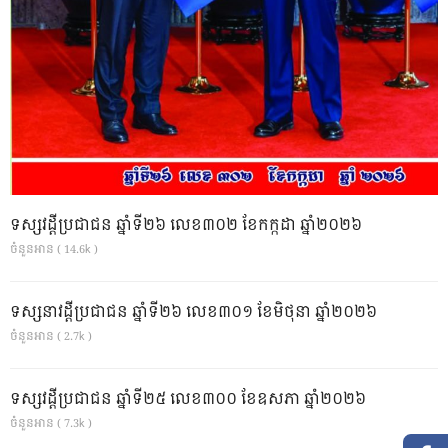
ទស្សវដ្តីប្រជាជន ឆ្នាំទី២៦ លេខ៣០២ ខែកក្កដា ឆ្នាំ២០២៦
ចំនួនអាន ( 14.6k )
ទស្សនាវដ្ដីប្រជាជន ឆ្នាំទី២៦ លេខ៣០១ ខែមិថុនា ឆ្នាំ២០២៦
ចំនួនអាន ( 2.7k )
ទស្សវដ្តីប្រជាជន ឆ្នាំទី២៥ លេខ៣០០ ខែឧសភា ឆ្នាំ២០២៦
ចំនួនអាន ( 7.3k )