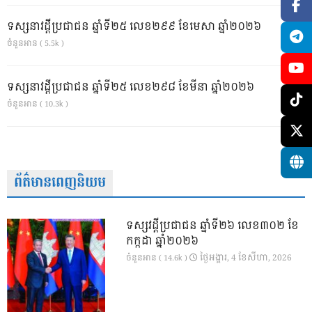
ទស្សនាវដ្ដីប្រជាជន ឆ្នាំទី២៥ លេខ២៩៩ ខែមេសា ឆ្នាំ២០២៦
ចំនួនអាន ( 5.5k )
ទស្សនាវដ្ដីប្រជាជន ឆ្នាំទី២៥ លេខ២៩៨ ខែមីនា ឆ្នាំ២០២៦
ចំនួនអាន ( 10.3k )
ព័ត៌មានពេញនិយម
ទស្សវដ្តីប្រជាជន ឆ្នាំទី២៦ លេខ៣០២ ខែ
កក្កដា ឆ្នាំ២០២៦
ថ្ងៃ​អង្គារ, 4 ខែ​សីហា, 2026
ចំនួនអាន ( 14.6k )