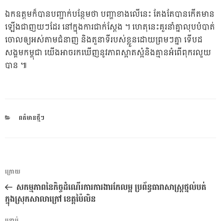
ឯកឧត្តមក៏បានបញ្ជាក់បន្ថែមថា បញ្ហាខាងលើនេះ​ តែងតែបានកើតមាន
ឡើងជាញយៗ​ដែរ​ នៅក្នុងការជាក់ស្តែង​ ។ ហេតុនេះ​គួរនាំគ្នាលុបបំបាត់
ចោលឲ្យអស់តាមជំនាញ និងតួនាទីរបស់ខ្លួន​ដោយព្រមៗគ្នា ទើបដ​
សង្គមកម្ពុជា យើងអាចរកឃើញនូវភាពស្អាតស្អំ​និងគ្មានអំពើពុករលួយ​
បាន ​៕
CATEGORIES
ពត៌មានថ្មីៗ
ការ​
អត្ថបទ
ក្រោយ
នាំទិស​
មុន
សកម្មភាពនៃកិច្ចដំណើរការការងារកែលម្អ ប្រព័ន្ធធារាសាស្ត្រថ្នល់បត់
ប្រកាស
ក្នុងស្រុកសាលាក្រៅ ខេត្តប៉ៃលិន
បន្ទាប់