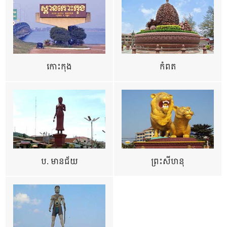
កោះកុង
កំពត
ប. មានជ័យ
ព្រះសីហនុ