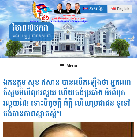
Skip
ភាសាខ្មែរ
English
to
content
វិមាន៧មករា
គណបក្សប្រជាជនកម្ពុជា
Menu
ឯកឧត្តម សុខ ឥសាន បានលើកឡើងថា អ្នកណា
ក៏ស្អប់អំពើពុករលួយ ហើយចង់ប្រឆាំង អំពើពុក
រលួយដែរ ទោះបីតូចក្តី ធំក្តី ហើយប្រជាជន ទូទៅ
ចង់បានភាពស្អាតស្អំ។