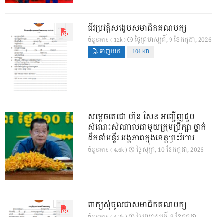
ជីវប្រវត្តិសង្ខេបសមាជិកគណបក្ស
ថ្ងៃ​ព្រហស្បតិ៍, 9 ខែ​កក្កដា, 2026
ចំនួនអាន ( 12k )
ទាញយក
104 KB
សម្តេចតេជោ ហ៊ុន សែន អញ្ជើញជួប
សំណេះសំណាលជាមួយក្រុមប្រឹក្សា ថ្នាក់
ដឹកនាំមន្ទីរ អង្គភាពក្នុងខេត្តព្រះវិហារ
ថ្ងៃ​សុក្រ, 10 ខែ​កក្កដា, 2026
ចំនួនអាន ( 4.6k )
ពាក្យសុំចូលជាសមាជិកគណបក្ស
ថ្ងៃ​ព្រហស្បតិ៍, 9 ខែ​កក្កដា,
ចំនួនអាន ( 4.2k )