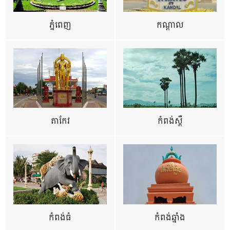
ភ្នំពេញ
កណ្តាល
តាកែវ
កំពង់ស្ពឺ
កំពង់ធំ
កំពង់ឆ្នាំង