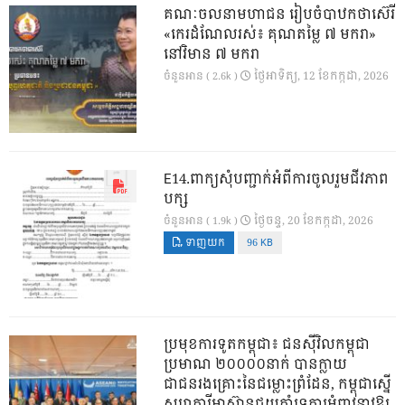
គណៈចលនាមហាជន រៀបចំបាឋកថាស៊េរី
«កេរដំណែលរស់៖ គុណតម្លៃ ៧ មករា»
នៅវិមាន ៧ មករា
ថ្ងៃ​អាទិត្យ, 12 ខែ​កក្កដា, 2026
ចំនួនអាន ( 2.6k )
E14.ពាក្យសុំបញ្ជាក់អំពីការចូលរួមជីវភាព
បក្ស
ថ្ងៃ​ចន្ទ, 20 ខែ​កក្កដា, 2026
ចំនួនអាន ( 1.9k )
ទាញយក
96 KB
ប្រមុខការទូតកម្ពុជា៖ ជនស៊ីវិលកម្ពុជា
ប្រមាណ ២០០០០នាក់ បានក្លាយ
ជាជនរងគ្រោះនៃជម្លោះព្រំដែន, កម្ពុជាស្នើ
សហការីអាស៊ានជួយគាំទ្រការអំពាវនាវឱ្យ