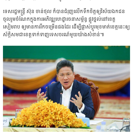
ទេសរដ្ឋមន្ត្រី ស៊ុន ចាន់ថុល ក៏បានជំរុញលើកទឹកចិត្តឲ្យវិស័យឯកជន
ចូលរួមចំណែកក្នុងការអភិវឌ្ឍហេដ្ឋារចនាសម្ព័ន្ធ ផ្លូវថ្នល់នៅខេត្ត
សៀមរាប ឲ្យមានការរីកចម្រើនផងដែរ ដើម្បីផ្លាស់ប្តូរមុខមាត់ខេត្តនេះឲ្យ
ស័ក្តិសមជាខេត្តទាក់ទាញទេសចរណ៍មួយយ៉ាងសំខាន់៕​