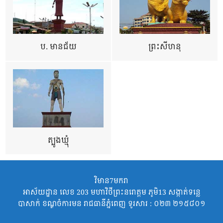
ប. មានជ័យ
ព្រះសីហនុ
ត្បូងឃ្មុំ
វិមាន7មករា
អាស័យដ្ឋាន លេខ 203 មហាវិថីព្រះនរោត្តម ភូមិ13 សង្កាត់ទន្លេ
បាសាក់ ខណ្ឌចំការមន រាជធានីភ្នំពេញ ទូរសារ : ០២៣ ២១៥៨០១