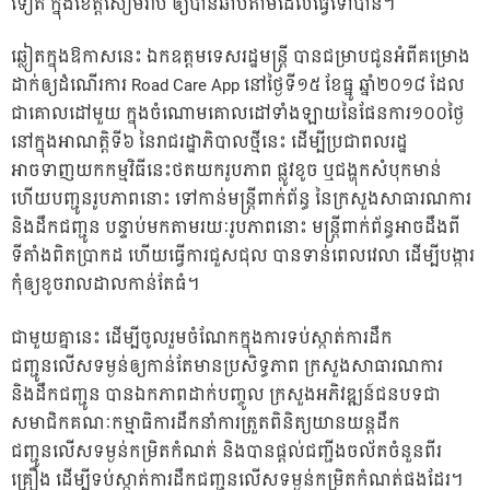
ទៀត ក្នុងខេត្តសៀមរាប ឲ្យបានឆាប់តាមដែលធ្វើទៅបាន។
ឆ្លៀតក្នុងឱកាសនេះ ឯកឧត្តមទេសរដ្ឋមន្ត្រី បានជម្រាបជូនអំពីគម្រោង
ដាក់ឲ្យដំណើរការ Road Care App នៅថ្ងៃទី១៥ ខែធ្នូ ឆ្នាំ២០១៨ ដែល
ជាគោលដៅមួយ ក្នុងចំណោមគោលដៅទាំងឡាយនៃផែនការ​១០០ថ្ងៃ
នៅក្នុងអាណត្តិទី៦ នៃរាជរដ្ឋាភិបាលថ្មីនេះ ដើម្បីប្រជាពលរដ្ឋ
អាចទាញយកកម្មវិធីនេះថតយករូបភាព ផ្លូវខូច ឬជង្ហុកសំបុកមាន់
ហើយបញ្ជូនរូបភាពនោះ ទៅកាន់មន្ត្រីពាក់ព័ន្ធ នៃក្រសួងសាធារណការ
និងដឹកជញ្ជូន បន្ទាប់មកតាមរយៈរូបភាពនោះ មន្ត្រីពាក់ព័ន្ធអាចដឹងពី
ទីតាំងពិតប្រាកដ ហើយធ្វើការជួសជុល បានទាន់ពេលវេលា ដើម្បីបង្ការ
កុំឲ្យខូចរាលដាលកាន់តែធំ។
ជាមួយគ្នានេះ​ ដើម្បីចូលរួមចំណែកក្នុងការទប់ស្កាត់ការដឹក
ជញ្ជូនលើសទម្ងន់ឲ្យកាន់តែមាន​ប្រសិទ្ធភាព ក្រសួងសាធារណការ
និងដឹកជញ្ជូន បានឯកភាពដាក់បញ្ចូល ក្រសួងអភិវឌ្ឍន៍ជនបទជា
សមាជិកគណៈកម្មាធិការដឹកនាំការត្រួតពិនិត្យយានយន្តដឹក
ជញ្ជូនលើសទម្ងន់កម្រិតកំណត់ និងបាន​ផ្តល់ជញ្ជីងចល័តចំនួនពីរ
គ្រឿង ដើម្បីទប់ស្កាត់ការដឹកជញ្ជូនលើសទម្ងន់កម្រិតកំណត់ផងដែរ។