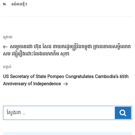
CATEGORIES
ពត៌មានថ្មីៗ
ការ​
អត្ថបទ
ក្រោយ
នាំទិស​
មុន
សម្តេចតេជោ ហ៊ុន សែន នាយករដ្ឋមន្ត្រីនៃកម្ពុជា​ ច្រានចោល​​សម្តី​លោក​
ប្រកាស
សម រង្ស៊ី​​រឿង​​ដោះលែង​​លោក​កឹម សុខា
អត្ថបទ
បន្ទាប់
បន្ទាប់
US Secretary of State Pompeo Congratulates Cambodia’s 65th
Anniversary of Independence
ស្វែ