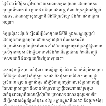
ថ្ងៃទី០៦ ខែវិច្ឆិកា ឆ្នាំ២០១៨ នា​សាលាខេត្តសៀមរាប ដោយមានការ
ចូលរួមពីលោក ពិន ប្រាកដ អភិបាលរង​ខេត្ត​, តំណាងក្រសួងអភិវឌ្ឍន៍
ជនបទ​, តំណាងក្រសួងវប្បធម៌ និងវិចិត្រសិល្បៈ និងតំណាងអាជ្ញាធរ
អប្សរា​។
កិច្ចប្រជុំនេះរៀបចំឡើងដើម្បីពិភាក្សារកនីតិវិធី ក្នុងការស្តារផ្លូវថ្នល់
ដែលខូចខាតទ្រុឌទ្រោមដោយកត្តា​ផ្សេងៗ ​ពិសេស​ការដឹក
ជញ្ជូនលើសទម្ងន់កម្រិតកំណត់ សំដៅធានាឲ្យការគ្រប់គ្រងផ្លូវថ្នល់មាន
ប្រសិទ្ធភាពខ្ពស់ និងឆ្លើយតបទៅនឹងកំណើនប្រជាជន កំណើនភ្ញៀវ
ទេសចរជាតិ និងអន្តរជាតិនៅក្នុងខេត្តនេះ។
ទេសរដ្ឋមន្ត្រី ស៊ុន ចាន់ថុល បានស្នើឲ្យមន្ទីរ និងភាគីពាក់ព័ន្ធកែសម្រួល
នីតិវិធីជួសជុលផ្លូវ ដើម្បីស្តារ កសាង និងជួសជុលថែទាំ បណ្តាញផ្លូវ
ថ្នល់នានា ឲ្យបានល្អជាងមុន ដើម្បីបំពេញតម្រូវការរបស់ប្រជាពលរដ្ឋ
ដែលជាម្ចាស់ឆ្នោត និងបានសំណូមពរឲ្យធ្វើរបាយការណ៍រួមមួយ
ដាក់ជូនរាជរដ្ឋាភិបាលស្នើសុំថវិកា ប្រមាណ១៥លានដុល្លារ​អាមេរិក
ដើម្បីសាងសង់ផ្លូវខ្នែងចំនួន៥២ខ្សែ តភ្ជាប់ផ្លូវជាតិលេខ៦ និងផ្លូវ​១១ខ្សែ