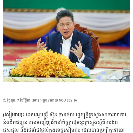
POSTED
ថ្ងៃ​ពុធ, 7 ខែ​វិច្ឆិកា, 2018
អត្ថបទដោយ
NOU SEYHA
ON
(សៀមរាប)៖
​ទេសរដ្ឋមន្ដ្រី ​​ស៊ុន ចាន់ថុល​ រដ្ឋមន្រ្តីក្រសួងសាធារណការ
និងដឹកជញ្ជូន បានអញ្ជើញដឹកនាំ​កិច្ចប្រជុំអន្តរក្រសួងស្តីពីការងារ
ជួសជុល និងថែទាំផ្លូវថ្នល់ក្នុងខេត្តសៀមរាប ដែលបានប្រព្រឹត្តទៅនៅ