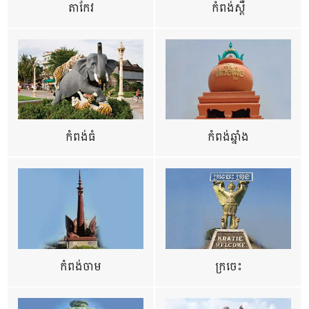
តាកែវ
កំពង់ស្ពឺ
កំពង់ធំ
កំពង់ឆ្នាំង
កំពង់ចាម
ក្រចេះ