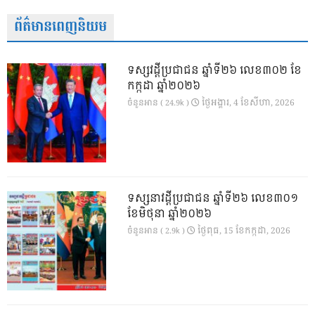
ព័ត៌មានពេញនិយម
ទស្សវដ្តីប្រជាជន ឆ្នាំទី២៦ លេខ៣០២ ខែ
កក្កដា ឆ្នាំ២០២៦
ថ្ងៃ​អង្គារ, 4 ខែ​សីហា, 2026
ចំនួនអាន ( 24.9k )
ទស្សនាវដ្ដីប្រជាជន ឆ្នាំទី២៦ លេខ៣០១
ខែមិថុនា ឆ្នាំ២០២៦
ថ្ងៃ​ពុធ, 15 ខែ​កក្កដា, 2026
ចំនួនអាន ( 2.9k )