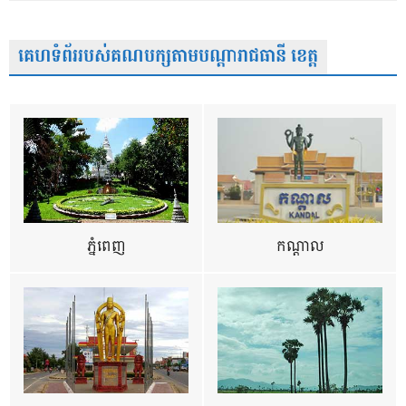
គេហទំព័ររបស់គណបក្សតាមបណ្តារាជធានី ខេត្ត
ភ្នំពេញ
កណ្តាល