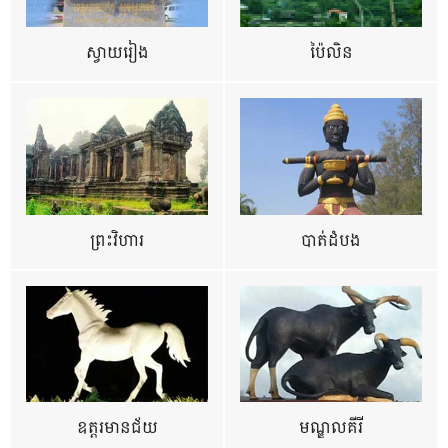
ស្វាយរៀង
ប៉ៃលិន
ព្រះវិហារ
បាត់ដំបង
ឧត្ដរមានជ័យ
មណ្ឌលគីរី