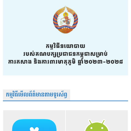
កម្មវិធីមើលព័ត៌មានតាមទូរស័ព្វ