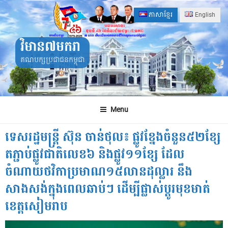
Skip
ភាសាខ្មែរ
English
to
content
វិមាន៧មករា
គណបក្សប្រជាជនកម្ពុជា
Menu
ទេសរដ្ឋមន្ត្រី ស៊ុន ចាន់ថុល៖ ផ្លូវខ្នែងចំនួន៥២ខ្សែ
តភ្ជាប់ផ្លូវជាតិលេខ៦ និងផ្លូវ១១ខ្សែ ដែល​
ចំណាយថវិកាប្រមាណ​១៥លានដុល្លារ នឹង​
សាងសង់ក្នុងពេលឆាប់ៗ ដើម្បីផ្លាស់ប្តូរមុខមាត់​
ខេត្តសៀមរាប​