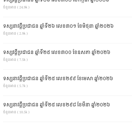
ទស្សវដ្តីប្រជាជន ឆ្នាំទី២៦ លេខ៣០២ ខែកក្កដា ឆ្នាំ២០២៦
ចំនួនអាន ( 24.9k )
ទស្សនាវដ្ដីប្រជាជន ឆ្នាំទី២៦ លេខ៣០១ ខែមិថុនា ឆ្នាំ២០២៦
ចំនួនអាន ( 2.9k )
ទស្សវដ្តីប្រជាជន ឆ្នាំទី២៥ លេខ៣០០ ខែឧសភា ឆ្នាំ២០២៦
ចំនួនអាន ( 7.5k )
ទស្សនាវដ្ដីប្រជាជន ឆ្នាំទី២៥ លេខ២៩៩ ខែមេសា ឆ្នាំ២០២៦
ចំនួនអាន ( 5.7k )
ទស្សនាវដ្ដីប្រជាជន ឆ្នាំទី២៥ លេខ២៩៨ ខែមីនា ឆ្នាំ២០២៦
ចំនួនអាន ( 10.5k )