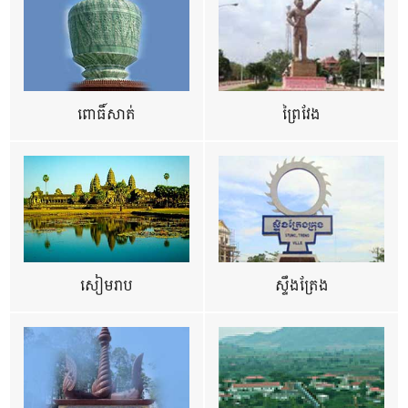
ពោធិ៍សាត់
ព្រៃវែង
សៀមរាប
ស្ទឹងត្រែង