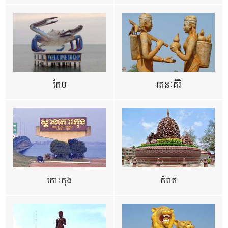
កែប
រតនៈគីរី
កោះកុង
កំពត