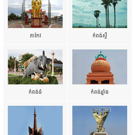
តាកែវ
កំពង់ស្ពឺ
កំពង់ធំ
កំពង់ឆ្នាំង