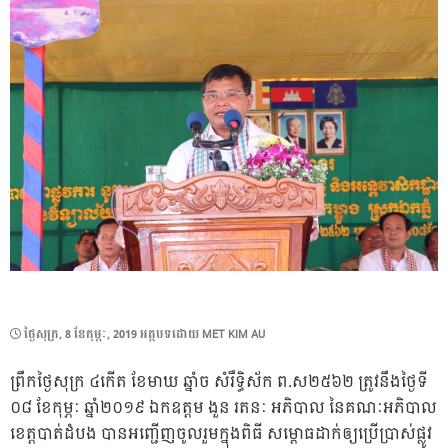
POSTED
ថ្ងៃ​សុក្រ, 8 ខែ​កុម្ភៈ, 2019
អត្ថបទដោយ
MET KIM AU
ON
ព្រឹកថ្ងៃសុក្រ ៤កើត ខែមាឃ ឆ្នាំច សំរឹទ្ធិស័ក ព.ស២៥៦២ ត្រូវនឹងថ្ងៃទី
០៨ ខែកុម្ភៈ ឆ្នាំ២០១៩ ឯកឧត្តម ងួន រតនៈ អភិបាល នៃគណៈអភិបាល
ខេត្តបាត់ដំបង បានអញ្ជើញចូលរួមក្នុងពិធី សម្ពោធដាក់ឲ្យប្រើប្រាស់ផ្លូវ