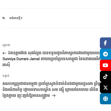
CATEGORIES
ពត៌មានថ្មីៗ
ការ​
អត្ថបទ
ក្រោយ
នាំទិស​
មុន
ឯកឧត្តមអ៊ាង សុផល្លែត បានទទួលជួបពិភាក្សាការងារជាមួយលោកស្រី
ប្រកាស
Sunniya Durrani-Jamal នាយកប្រចាំប្រទេសកម្ពុជា នៃធនាគារអភិវឌ្ឍ
អាស៊ី
អត្ថបទ
បន្ទាប់
បន្ទាប់
គណបក្សប្រជាជនកម្ពុជា ប្រចាំក្រសួងទំនាក់ទំនងជាមួយរដ្ឋសភា ព្រឹទ្ធសភា
និងអធិការកិច្ច ថ្កោលទោសទណ្ឌិត សម រង្ស៉ី ក្រោយចែកចាយ លិខិត
ក្លែងក្លាយ ញុះញង់ឱ្យមានសង្រ្គាម