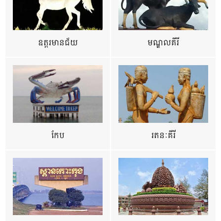
ឧត្ដរមានជ័យ
មណ្ឌលគីរី
កែប
រតនៈគីរី