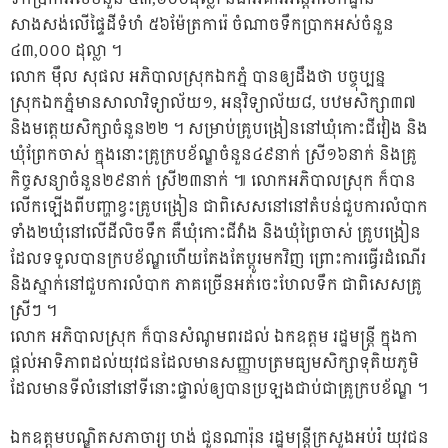
សាងសង់លើផ្ទៃដីទំហំ ៥៦ម៉ែត្រការ៉េ ចំណាចទឹកប្រាកអស់ចំនួន
៤៣,០០០ ដុល្លា ។
លោក ម៉ឹល សុផល អភិបាលស្រុកឯកភ្នំ បានឲ្យដឹងថា បច្ចុប្បន្ន
ស្រុកឯកភ្នំមានសាលាវិទ្យាល័យ១, អនុវិទ្យាល័យ៨, បឋមសិក្សា៣៧
និងមត្ដេយសិក្សាចំនួន២២ ។ សម្រាប់គ្រូបង្រៀននៅឃុំកោះជីវៀង និង
ឃុំព្រែកចាស់ ក្នុងនោះគ្រូក្របខ័ណ្ឌចំនួន៤៩នាក់ ស្រី១៦នាក់ និងគ្រូ
កិច្ចសន្យាចំនួន២៩នាក់ ស្រី២៣នាក់ ៕ លោកអភិបាលស្រុក ក៏បាន
លើកឡើងពីបញ្ហាខ្វះគ្រូបង្រៀន ជាពិសេសនៅនៅតំបន់ជួបការលំបាក
ទាំង២ឃុំនៅលើដីលិចទឹក គឺឃុំកោះជីវាំង និងឃុំព្រៃចាស់ គ្រូបង្រៀន
ដែលទទួលបានក្របខ័ណ្ឌហើយតែងតែប្តូរមកវិញ ព្រោះការធ្វើរដំណើរ
និងស្នាក់នៅជួបការលំបាក ភាគច្រើនអត់ចេះហែលទឹក ជាពិសេសគ្រូ
ស្រីៗ ។
លោក អភិបាលស្រុក ក៏បានសំណូមពរដល់ ឯកឧត្តម រដ្ឋមន្ត្រី ក្នុងកា
ផ្តល់អាទិភាពដល់យុវជនដែលមានសញ្ញាបត្រមធ្យមសិក្សាទុតិយភូមិ
ដែលមានទីលំនៅនៅទីនោះផ្ទាល់ឲ្យបានប្រឡងជាប់ជាគ្រូក្របខ័ណ្ឌ ។
ឯកឧត្តមបណ្ឌិតសភាចារ្យ ហង់ ជួនណារ៉ុន រដ្ឋមន្ត្រីក្រសួងអប់រំ យុវជន