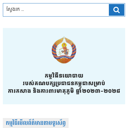
ស្វែ
កម្មវិធីមើលព័ត៌មានតាមទូរស័ព្វ