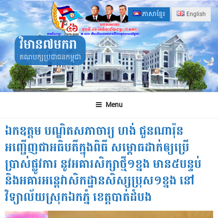
Skip
ភាសាខ្មែរ
English
to
content
វិមាន៧មករា
គណបក្សប្រជាជនកម្ពុជា
Menu
ឯកឧត្តម បណ្ឌិតសភាចារ្យ ហង់ ជួនណារ៉ុន
អញ្ជើញជាអធិបតីក្នុងពិធី សម្ពោធដាក់ឲ្យប្រើ
ប្រាស់ផ្លូវការ នូវអគារសិក្សាថ្មី១ខ្នង មាន៥បន្ទប់
និងអគារអន្តេវាសិកដ្ឋានសិស្សប្រុស១ខ្នង នៅ
វិទ្យាល័យស្រុកឯកភ្នំ ខេត្តបាត់ដំបង