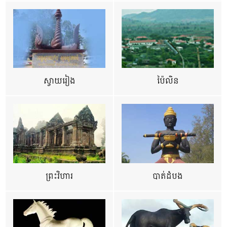
ស្វាយរៀង
ប៉ៃលិន
ព្រះវិហារ
បាត់ដំបង