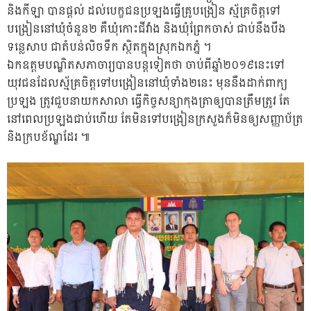
និងកីឡា បានផ្តល់ ដល់បេក្ខជនប្រឡងធ្វើគ្រូបង្រៀន ស្ម័គ្រចិត្តទៅ
បង្រៀននៅឃុំចំនួន២ គឺឃុំកោះជីវាំង និងឃុំព្រែកចាស់ ជាប់នឹងបឹង
ទន្លេសាប ជាតំបន់លិចទឹក ស្ថិតក្នុងស្រុកឯកភ្នំ ។
ឯកឧត្តមបណ្ឌិតសភាចារ្យបានបន្តទៀតថា ចាប់ពីឆ្នាំ២០១៩នេះទៅ
យុវជនដែលស្ម័គ្រចិត្តទៅបង្រៀននៅឃុំទាំង២នេះ មុននឹងដាក់ពាក្យ
ប្រឡង ត្រូវជួបនាយកសាលា ធ្វើកិច្ចសន្យាកុងត្រាឲ្យបានត្រឹមត្រូវ តែ
នៅពេលប្រឡងជាប់ហើយ តែមិនទៅបង្រៀនក្រសួងក៏មិនឲ្យសញ្ញាប័ត្រ
និងក្របខ័ណ្ឌដែរ ៕