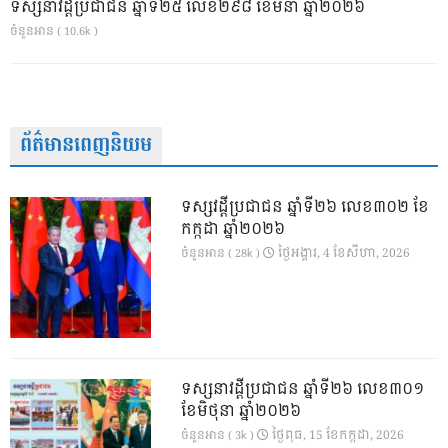
ទស្សនាវដ្ដីប្រជាជន ឆ្នាំទី២៥ លេខ២៩៨ ខែមីនា ឆ្នាំ២០២៦
ចំនួនអាន ( 10.6k )
ព័ត៌មានពេញនិយម
ទស្សវដ្តីប្រជាជន ឆ្នាំទី២៦ លេខ៣០២ ខែ
កក្កដា ឆ្នាំ២០២៦
ថ្ងៃ​អង្គារ, 4 ខែ​សីហា, 2026
ចំនួនអាន ( 28k )
ទស្សនាវដ្ដីប្រជាជន ឆ្នាំទី២៦ លេខ៣០១
ខែមិថុនា ឆ្នាំ២០២៦
ថ្ងៃ​ពុធ, 15 ខែ​កក្កដា, 2026
ចំនួនអាន ( 3k )