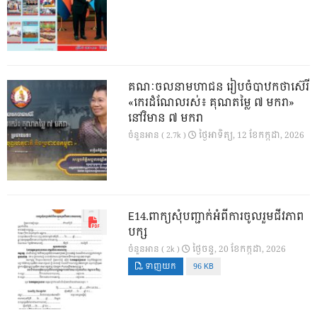
គណៈចលនាមហាជន រៀបចំបាឋកថាស៊េរី
«កេរដំណែលរស់៖ គុណតម្លៃ ៧ មករា»
នៅវិមាន ៧ មករា
ថ្ងៃ​អាទិត្យ, 12 ខែ​កក្កដា, 2026
ចំនួនអាន ( 2.7k )
E14.ពាក្យសុំបញ្ជាក់អំពីការចូលរួមជីវភាព
បក្ស
ថ្ងៃ​ចន្ទ, 20 ខែ​កក្កដា, 2026
ចំនួនអាន ( 2k )
ទាញយក
96 KB