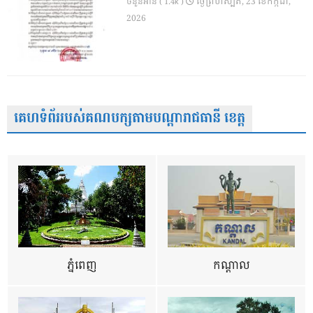
ថ្ងៃ​ព្រហស្បតិ៍, 23 ខែ​កក្កដា,
ចំនួនអាន ( 1.4k )
2026
គេហទំព័ររបស់គណបក្សតាមបណ្តារាជធានី ខេត្ត
ភ្នំពេញ
កណ្តាល