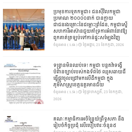
ប្រមុខការទូតកម្ពុជា៖ ជនស៊ីវិលកម្ពុជា
ប្រមាណ ២០០០០នាក់ បានក្លាយ
ជាជនរងគ្រោះនៃជម្លោះព្រំដែន, កម្ពុជាស្នើ
សហការីអាស៊ានជួយគាំទ្រការអំពាវនាវឱ្យ
ពួកគាត់ត្រឡប់ទៅកាន់ផ្ទះសម្បែងវិញ
ថ្ងៃ​អង្គារ, 21 ខែ​កក្កដា, 2026
ចំនួនអាន ( 1.6k )
ទន្ទ្រានមិនឈប់ទេ! កម្ពុជា បន្តតវ៉ាទង្វើ
បំពានច្បាប់របស់កងទ័ពថៃ ឈូសឆាយដី
ធ្វើផ្លូវចូលជ្រៅមកលើដីកម្ពុជា ក្នុង
ភូមិសាស្ត្រខេត្តឧត្តរមានជ័យ
ថ្ងៃ​ព្រហស្បតិ៍, 23 ខែ​កក្កដា,
ចំនួនអាន ( 1.5k )
2026
គណៈកម្មាធិការអចិន្ត្រៃយ៍ព្រឹទ្ធសភា នឹង
រៀបចំកិច្ចប្រជុំ លើរបៀបវារៈចំនួន៥