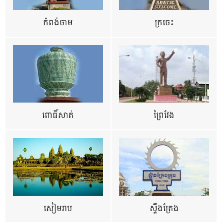
កំពង់ចាម
ក្រចេះ
ពោធិ៍សាត់
ព្រៃវែង
សៀមរាប
ស្ទឹងត្រែង