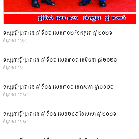
ទស្សវដ្តីប្រជាជន ឆ្នាំទី២៦ លេខ៣០២ ខែកក្កដា ឆ្នាំ២០២៦
ចំនួនអាន ( 28k )
ទស្សនាវដ្ដីប្រជាជន ឆ្នាំទី២៦ លេខ៣០១ ខែមិថុនា ឆ្នាំ២០២៦
ចំនួនអាន ( 3k )
ទស្សវដ្តីប្រជាជន ឆ្នាំទី២៥ លេខ៣០០ ខែឧសភា ឆ្នាំ២០២៦
ចំនួនអាន ( 7.6k )
ទស្សនាវដ្ដីប្រជាជន ឆ្នាំទី២៥ លេខ២៩៩ ខែមេសា ឆ្នាំ២០២៦
ចំនួនអាន ( 5.8k )