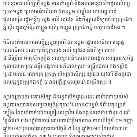
ការ នូវអគារសិក្សាថ្មី១ខ្នង មាន៥បន្ទប់ និងអគារអន្តេវាសិកដ្ឋានសិស្ស
ប្រុស១ខ្នង ក្រោមអធិបតីភាព ឯកឧត្តម បណ្ឌិតសភាចារ្យ ហង់
ជួនណារ៉ុន រដ្ឋមន្ត្រីក្រសួង អប់រំ យុវជន និងកីឡានៅវិទ្យាល័យស្រុកឯក
ភ្នំ ស្ថិតក្នុងភូមិព្រែកហ្លួង ឃុំព្រែកហ្លួង ស្រុកឯកភ្នំ ខេត្តបាត់ដំបង ។
ពិធីនេះក៏មានការអញ្ជើញចូលរួមពី ឯកឧត្តម រដ្ឋលេខាធិការ អនុរដ្ឋ
លេខាធិការ គណៈប្រតិភូក្រសួង អប់រំ យុវជន និងកីឡា លោក
ដានីញ៉ែល ម៉ាកូស៊ីកហ្វ្រ៊ីដ សហស្ថាបនិកសមាគមអង្គការសម្រេចសុបិន្ត
កុមារលោកប្រធានម្ទីរ អង្គភាព អភិបាលស្រុក មន្ត្រីរាជការ កងកម្លាំង
ប្រដាបអាវុធ លោកគ្រូ អ្នកគ្រូ សិស្សានុសិស្ស យុវជន យុវនារី និងប្រជា
ពលរដ្ឋក្នុងស្រុកឯកភ្នំ បានអញ្ជើញចូលរួមយ៉ាងច្រើនកុះរ ។
សូមជម្រាបថា អគារសិក្សា និអន្តេវាសិកដ្ឋានងនេះ ជាអំណោយរបស់
អង្គការសមាគមសម្រេចសុបិន្តកុមារ ដែរមាន៥បន្ទប់ អំពីបរតុងប្រក់
ក្បឿង ដែលបំពាក់ដោយគ្រឿងសង្ហារឹម និងបង្គន់អនាម័យចំនួន៥ លើ
ផ្ទៃដីទំហំ ៣៦០ម៉ែ្រតការ៉េ ដោយចាប់ផ្តើមកសាង កាលពីថ្ងៃទី ០១ កញ្ញា
ឆ្នាំ២០១៨ រួចរាល់ជាស្ថាពរនៅថ្ងៃទី ៥ ខែធ្នូ ឆ្នាំ២០១៨ ដែលចំណាយ
ទឹកប្រាក់អស់ចំនួន ៥៣,៦០០ដុល្លា និងាអគារអន្តេវាសិកដ្ឋាន