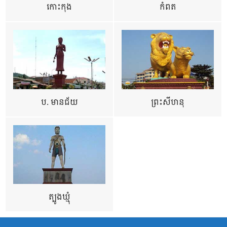
កោះកុង
កំពត
ប. មានជ័យ
ព្រះសីហនុ
ត្បូងឃ្មុំ