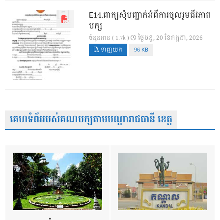
E14.ពាក្យសុំបញ្ជាក់អំពីការចូលរួមជីវភាព
បក្ស
ថ្ងៃ​ចន្ទ, 20 ខែ​កក្កដា, 2026
ចំនួនអាន ( 1.7k )
ទាញយក
96 KB
គេហទំព័ររបស់គណបក្សតាមបណ្តារាជធានី ខេត្ត