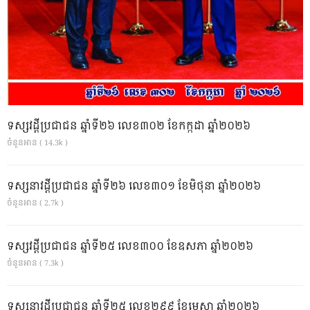
ទស្សវដ្តីប្រជាជន ឆ្នាំទី២៦ លេខ៣០២ ខែកក្កដា ឆ្នាំ២០២៦
ចំនួនអាន ( 14.3k )
ទស្សនាវដ្ដីប្រជាជន ឆ្នាំទី២៦ លេខ៣០១ ខែមិថុនា ឆ្នាំ២០២៦
ចំនួនអាន ( 2.7k )
ទស្សវដ្តីប្រជាជន ឆ្នាំទី២៥ លេខ៣០០ ខែឧសភា ឆ្នាំ២០២៦
ចំនួនអាន ( 7.3k )
ទស្សនាវដ្ដីប្រជាជន ឆ្នាំទី២៥ លេខ២៩៩ ខែមេសា ឆ្នាំ២០២៦