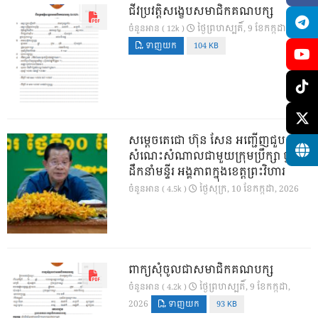
ជីវប្រវត្តិសង្ខេបសមាជិកគណបក្ស
ថ្ងៃ​ព្រហស្បតិ៍, 9 ខែ​កក្កដា, 2026
ចំនួនអាន ( 12k )
ទាញយក
104 KB
សម្តេចតេជោ ហ៊ុន សែន អញ្ជើញជួប
សំណេះសំណាលជាមួយក្រុមប្រឹក្សា ថ្នាក់
ដឹកនាំមន្ទីរ អង្គភាពក្នុងខេត្តព្រះវិហារ
ថ្ងៃ​សុក្រ, 10 ខែ​កក្កដា, 2026
ចំនួនអាន ( 4.5k )
ពាក្យសុំចូលជាសមាជិកគណបក្ស
ថ្ងៃ​ព្រហស្បតិ៍, 9 ខែ​កក្កដា,
ចំនួនអាន ( 4.2k )
2026
ទាញយក
93 KB