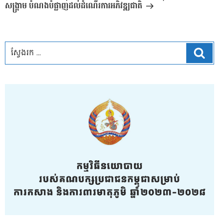
សង្រ្គាម បំណងបំផ្លាញដល់ដំណើរការអភិវឌ្ឍជាតិ
ស្វែ