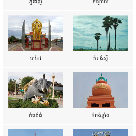
ភ្នំពេញ
កណ្តាល
តាកែវ
កំពង់ស្ពឺ
កំពង់ធំ
កំពង់ឆ្នាំង