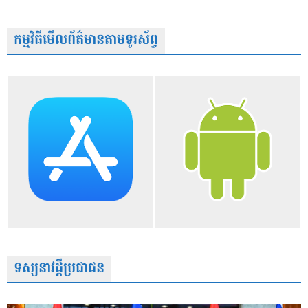
កម្មវិធីមើលព័ត៌មានតាមទូរស័ព្វ
ទស្សនាវដ្តីប្រជាជន