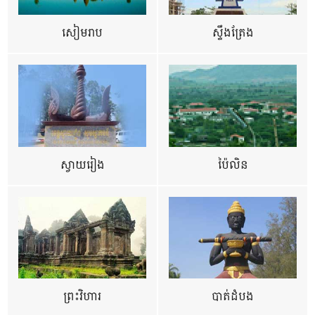
សៀមរាប
ស្ទឹងត្រែង
ស្វាយរៀង
ប៉ៃលិន
ព្រះវិហារ
បាត់ដំបង