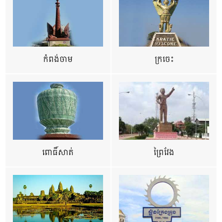
កំពង់ចាម
ក្រចេះ
ពោធិ៍សាត់
ព្រៃវែង