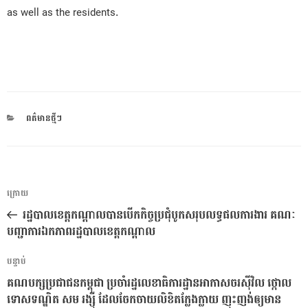
as well as the residents.
CATEGORIES
ពត៌មានថ្មីៗ
ការ​
អត្ថបទ
ក្រោយ
នាំទិស​
មុន
រដ្ឋបាលខេត្តកណ្ដាលបានបើកកិច្ចប្រជុំបូកសរុបលទ្ធផលការងារ គណៈ
ប្រកាស
បញ្ជាការឯកភាពរដ្ឋបាលខេត្តកណ្ដាល
អត្ថបទ
បន្ទាប់
បន្ទាប់
គណបក្សប្រជាជនកម្ពុជា ប្រចាំរដ្ឋលេខាធិការដ្ឋានអាកាសចរស៊ីវិល ថ្កោល
ទោសទណ្ឌិត សម រង្ស៉ី ដែលចែកចាយលិខិតក្លែងក្លាយ ញុះញង់ឲ្យមាន