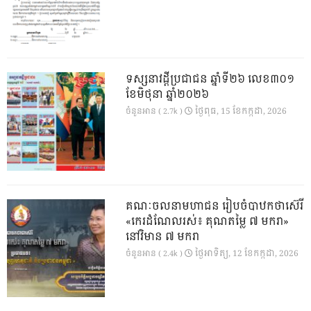
ទស្សនាវដ្ដីប្រជាជន ឆ្នាំទី២៦ លេខ៣០១
ខែមិថុនា ឆ្នាំ២០២៦
ថ្ងៃ​ពុធ, 15 ខែ​កក្កដា, 2026
ចំនួនអាន ( 2.7k )
គណៈចលនាមហាជន រៀបចំបាឋកថាស៊េរី
«កេរដំណែលរស់៖ គុណតម្លៃ ៧ មករា»
នៅវិមាន ៧ មករា
ថ្ងៃ​អាទិត្យ, 12 ខែ​កក្កដា, 2026
ចំនួនអាន ( 2.4k )