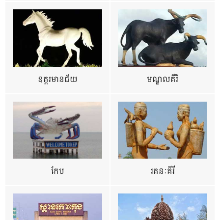
ឧត្ដរមានជ័យ
មណ្ឌលគីរី
កែប
រតនៈគីរី