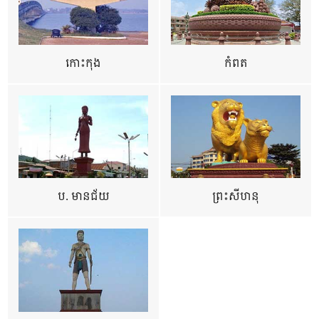
កោះកុង
កំពត
ប. មានជ័យ
ព្រះសីហនុ