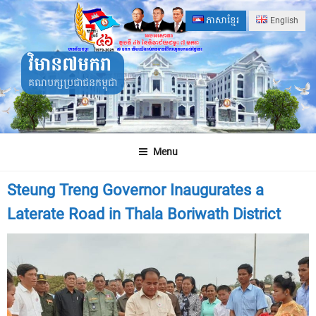
Skip
ភាសាខ្មែរ
English
to
content
វិមាន៧មករា
គណបក្សប្រជាជនកម្ពុជា
Menu
Steung Treng Governor Inaugurates a
Laterate Road in Thala Boriwath District