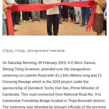
POSTED
ថ្ងៃ​ចន្ទ, 11 ខែ​កុម្ភៈ, 2019
អត្ថបទដោយ
THAN DAVID
ON
On Saturday Morning, 09 February 2019, H.E Mom Sareun,
Steung Treng Governor, presided over the inauguration
ceremony on Laterite Road with 45.5 Kilo-Meters long and 13
Crossing-Sewage which is the 2018 project under the
sponsorship of Samdech Techo Hun Sen, Prime Minister of
Cambodia. This road connected from National Road No. 9 to
Cambodian Friendship Bridge located in Thala Boriwath district.
The ceremony was attended by relevant officials of the province