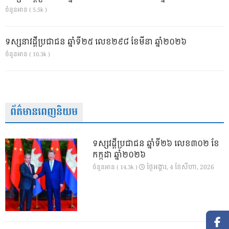
ចំនួនអាន ( 5.5k )
ទស្សនាវដ្ដីប្រជាជន ឆ្នាំទី២៥ លេខ២៩៨ ខែមីនា ឆ្នាំ២០២៦
ចំនួនអាន ( 10.3k )
ព័ត៌មានពេញនិយម
ទស្សវដ្តីប្រជាជន ឆ្នាំទី២៦ លេខ៣០២ ខែ
កក្កដា ឆ្នាំ២០២៦
ថ្ងៃ​អង្គារ, 4 ខែ​សីហា, 2026
ចំនួនអាន ( 14.3k )