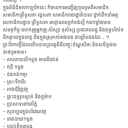
កំពង់ស្ព
ឺ ។
ក្នុងពិធីដ៏មហោឡារិកនេះ ក៏មានការអញ្ជើញចូលរួមពីសមាជិក
សមាជិកាព្រឹទ្ធសភា រដ្ឋសភា សមាជិករាជរដ្ឋាភិបាល ថ្នាក់ដឹកនាំអគ្គ
លេខាធិការដ្ឋាន ព្រឹទ្ធសភា អាជ្ញាធរខេត្តកំពង់ស្ពឺ កងកម្លាំងមាន
សមត្ថកិច្ច លោកគ្រូអ្នកគ្រូ សិស្សា នុសិស្ស ប្រជាពលរដ្ឋ និងពុទ្ធបរិស័ទ
ជិតឆ្ងាយក្នុងខេត្ត និងក្នុងស្រុកសំរោងទង ជាច្រើនផងដែរ … ។
ព្រះវិហារថ្មីដែលទើបបានប្រារព្វពិធីបញ្ចុះខ័ណ្ឌសីមា និងសមិទ្ធផល
នានារួមមាន៖
– សាលាបាលី១ខ្នង មានពីរជាន់
– កុដិ ១ខ្នង
– ដងទង់១គូរ
– ស្រះទឹកពីរ
– របងជុំវិញវត្ត
– ព្រះពុទ្ធរូបស្ពាន់ និងថ្មម៉ាប
– ប្រាសាទនៅលើភ្នំ
– សួនច្បារក្នុងបរិវេណវត្ត
– រោងបាយ១ខ្នង
– បន្ទប់ទឹក៣ខ្នង