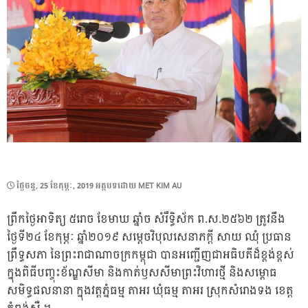
POSTED
ថ្ងៃ​ចន្ទ, 25 ខែ​កុម្ភៈ, 2019
អត្ថបទដោយ
MET KIM AU
ON
ព្រឹកថ្ងៃអាទិត្យ ៥រោច ខែមាឃ ឆ្នាំច សំរឹទ្ធិស័ក ព.ស.២៥៦២ ត្រូវនឹង
ថ្ងៃទី២៤ ខែកុម្ភៈ ឆ្នាំ២០១៩ សម្តេចវិបុលសេនាភក្តី សាយ ឈុំ ប្រធាន
ព្រឹទ្ធសភា នៃព្រះរាជាណាចក្រកម្ពុជា បានអញ្ជើញជាអធិបតីដ៏ខ្ពង់ខ្ពស់
ក្នុងពិធីបញ្ចុះខ័ណ្ឌសីមា និងកាត់ឫសសីមាព្រះវិហារថ្មី និងសម្ពោធ
សមិទ្ធផលនានា ក្នុងវត្តភ្នំធម្ម តាអរ ឃុំធម្ម តាអរ ស្រុកសំរោងទង ខេត្ត