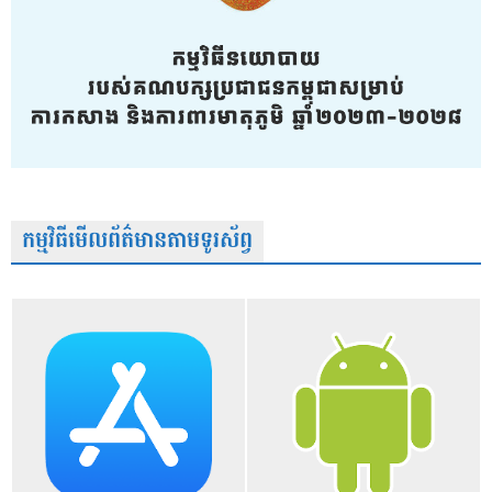
កម្មវិធីមើលព័ត៌មានតាមទូរស័ព្វ