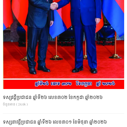
ទស្សវដ្តីប្រជាជន ឆ្នាំទី២៦ លេខ៣០២ ខែកក្កដា ឆ្នាំ២០២៦
ចំនួនអាន ( 24.6k )
ទស្សនាវដ្ដីប្រជាជន ឆ្នាំទី២៦ លេខ៣០១ ខែមិថុនា ឆ្នាំ២០២៦