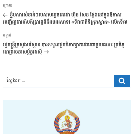
ការ​
អត្ថបទ
ក្រោយ
នាំទិស​
មុន
ខ្លឹមសារសំខាន់ៗរបស់សម្តេចតេជោ ហ៊ុន សែន ថ្លែងនៅក្នុងឱកាស
ប្រកាស
អញ្ជើញជាអធិបតីប្រារព្ធពិធីអបអរសាទរ «ទិវាជាតិទីក្រុងស្អាត» លើកទី៧
អត្ថបទ
បន្ទាប់
បន្ទាប់
រដ្ឋមន្ត្រីក្រសួងបរិស្ដាន បានទទួលជួបពិភាក្សាការងារជាមួយគណៈប្រតិភូ
ហេដ្ឋារចនាសម្ព័ន្ធអាស៊ី
ស្វែ