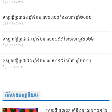
ចំនួនអាន ( 2.9k )
ទស្សវដ្តីប្រជាជន ឆ្នាំទី២៥ លេខ៣០០ ខែឧសភា ឆ្នាំ២០២៦
ចំនួនអាន ( 7.5k )
ទស្សនាវដ្ដីប្រជាជន ឆ្នាំទី២៥ លេខ២៩៩ ខែមេសា ឆ្នាំ២០២៦
ចំនួនអាន ( 5.7k )
ទស្សនាវដ្ដីប្រជាជន ឆ្នាំទី២៥ លេខ២៩៨ ខែមីនា ឆ្នាំ២០២៦
ចំនួនអាន ( 10.5k )
ព័ត៌មានពេញនិយម
ទស្សវដ្តីប្រជាជន ឆ្នាំទី២៦ លេខ៣០២ ខែ