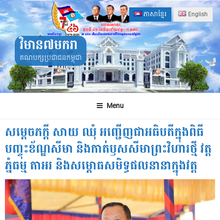
Skip
ភាសាខ្មែរ
English
to
content
វិមាន៧មករា
គណបក្សប្រជាជនកម្ពុជា
Menu
សម្តេចភក្តី សាយ ឈុំ អញ្ជើញជាអធិបតីក្នុងពិធី
បញ្ចុះខ័ណ្ឌសីមា និងកាត់ឫសសីមាព្រះវិហារថ្មី វត្ត
ភ្នំធម្ម តាអរ និងសម្ពោធសមិទ្ធផលនានាក្នុងវត្ត