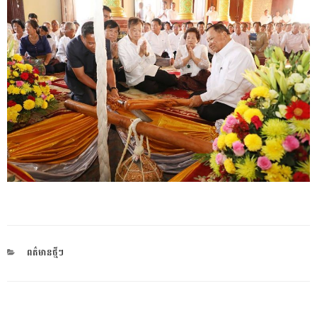
CATEGORIES
ពត៌មានថ្មីៗ