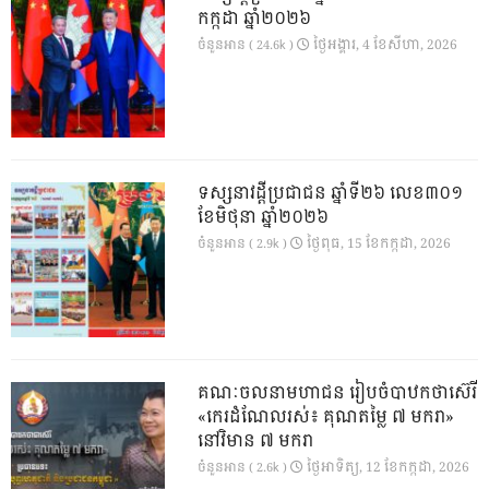
កក្កដា ឆ្នាំ២០២៦
ថ្ងៃ​អង្គារ, 4 ខែ​សីហា, 2026
ចំនួនអាន ( 24.6k )
ទស្សនាវដ្ដីប្រជាជន ឆ្នាំទី២៦ លេខ៣០១
ខែមិថុនា ឆ្នាំ២០២៦
ថ្ងៃ​ពុធ, 15 ខែ​កក្កដា, 2026
ចំនួនអាន ( 2.9k )
គណៈចលនាមហាជន រៀបចំបាឋកថាស៊េរី
«កេរដំណែលរស់៖ គុណតម្លៃ ៧ មករា»
នៅវិមាន ៧ មករា
ថ្ងៃ​អាទិត្យ, 12 ខែ​កក្កដា, 2026
ចំនួនអាន ( 2.6k )