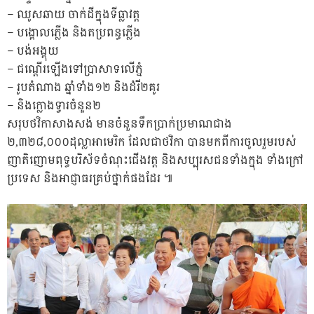
– ឈូសឆាយ ចាក់ដីក្នុងទីធ្លាវត្ត
– បង្គោលភ្លើង និងតប្រពន្ធភ្លើង
– បង់អង្គុយ
– ជណ្តើរឡើងទៅប្រាសាទលើភ្នំ
– រូបតំណាង ឆ្នាំទាំង១២ និងដំរី២គូរ
– និងក្លោងទ្វារចំនួន២
សរុបថវិកាសាងសង់ មានចំនួនទឹកប្រាក់ប្រមាណជាង
២,៣២៨,០០០ដុល្លាអាមេរិក ដែលជាថវិកា បានមកពីការចូលរួមរបស់
ញាតិញោមពុទ្ធបរិស័ទចំណុះជើងវត្ត និងសប្បុរសជនទាំងក្នុង ទាំងក្រៅ
ប្រទេស និងអាជ្ញាធរគ្រប់ថ្នាក់ផងដែរ ៕