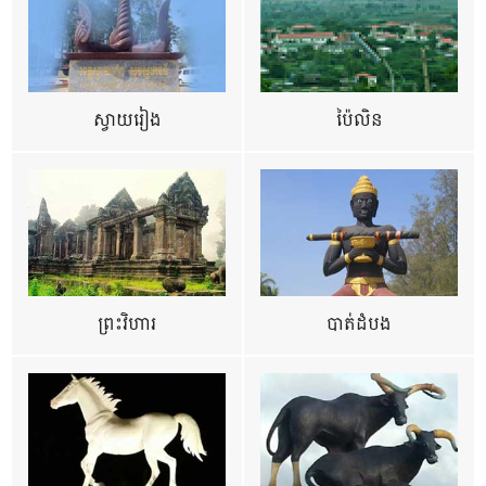
ស្វាយរៀង
ប៉ៃលិន
ព្រះវិហារ
បាត់ដំបង