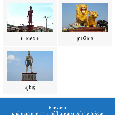
ប. មានជ័យ
ព្រះសីហនុ
ត្បូងឃ្មុំ
វិមាន7មករា
អាស័យដ្ឋាន លេខ 203 មហាវិថីព្រះនរោត្តម ភូមិ13 សង្កាត់ទន្លេ