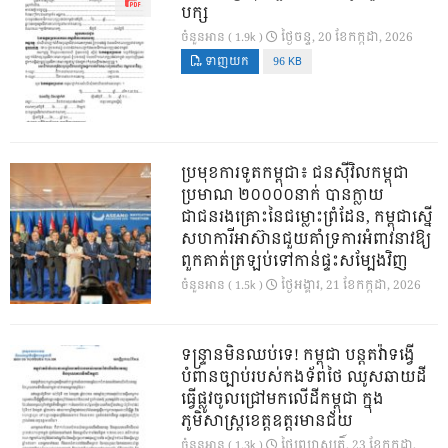
បក្ស
ថ្ងៃ​ចន្ទ, 20 ខែ​កក្កដា, 2026
ចំនួនអាន ( 1.9k )
ទាញយក
96 KB
ប្រមុខការទូតកម្ពុជា៖ ជនស៊ីវិលកម្ពុជា
ប្រមាណ ២០០០០នាក់ បានក្លាយ
ជាជនរងគ្រោះនៃជម្លោះព្រំដែន, កម្ពុជាស្នើ
សហការីអាស៊ានជួយគាំទ្រការអំពាវនាវឱ្យ
ពួកគាត់ត្រឡប់ទៅកាន់ផ្ទះសម្បែងវិញ
ថ្ងៃ​អង្គារ, 21 ខែ​កក្កដា, 2026
ចំនួនអាន ( 1.5k )
ទន្ទ្រានមិនឈប់ទេ! កម្ពុជា បន្តតវ៉ាទង្វើ
បំពានច្បាប់របស់កងទ័ពថៃ ឈូសឆាយដី
ធ្វើផ្លូវចូលជ្រៅមកលើដីកម្ពុជា ក្នុង
ភូមិសាស្ត្រខេត្តឧត្តរមានជ័យ
ថ្ងៃ​ព្រហស្បតិ៍, 23 ខែ​កក្កដា,
ចំនួនអាន ( 1.3k )