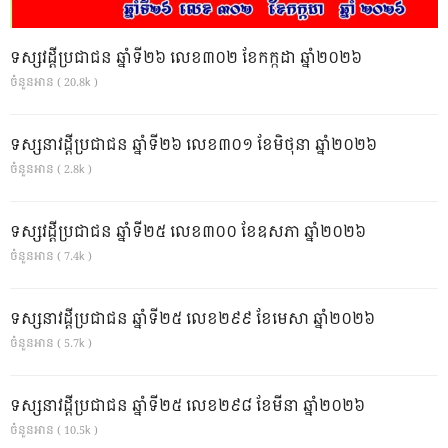
ទស្សវដ្តីប្រជាជន ឆ្នាំទី២៦ លេខ៣០២ ខែកក្កដា ឆ្នាំ២០២៦
ចំនួនអាន ( 20.8k )
ទស្សនាវដ្ដីប្រជាជន ឆ្នាំទី២៦ លេខ៣០១ ខែមិថុនា ឆ្នាំ២០២៦
ចំនួនអាន ( 2.8k )
ទស្សវដ្តីប្រជាជន ឆ្នាំទី២៥ លេខ៣០០ ខែឧសភា ឆ្នាំ២០២៦
ចំនួនអាន ( 7.4k )
ទស្សនាវដ្ដីប្រជាជន ឆ្នាំទី២៥ លេខ២៩៩ ខែមេសា ឆ្នាំ២០២៦
ចំនួនអាន ( 5.7k )
ទស្សនាវដ្ដីប្រជាជន ឆ្នាំទី២៥ លេខ២៩៨ ខែមីនា ឆ្នាំ២០២៦
ចំនួនអាន ( 10.5k )