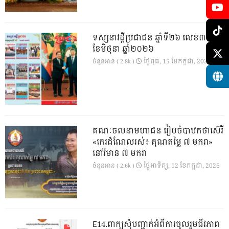
ទស្សនាវដ្ដីប្រជាជន ឆ្នាំទី២៦ លេខ៣០១
ខែមិថុនា ឆ្នាំ២០២៦
ថ្ងៃ​ពុធ, 15 ខែ​កក្កដា, 2026
ចំនួនអាន ( 2.8k )
គណៈចលនាមហាជន រៀបចំបាឋកថាស៊េរី
«កេរដំណែលរស់៖ គុណតម្លៃ ៧ មករា»
នៅវិមាន ៧ មករា
ថ្ងៃ​អាទិត្យ, 12 ខែ​កក្កដា, 2026
ចំនួនអាន ( 2.6k )
E14.ពាក្យសុំបញ្ជាក់អំពីការចូលរួមជីវភាព