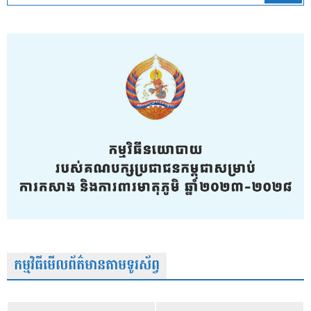
កម្មវិធីមើលព័ត៌មានតាមទូរស័ព្វ