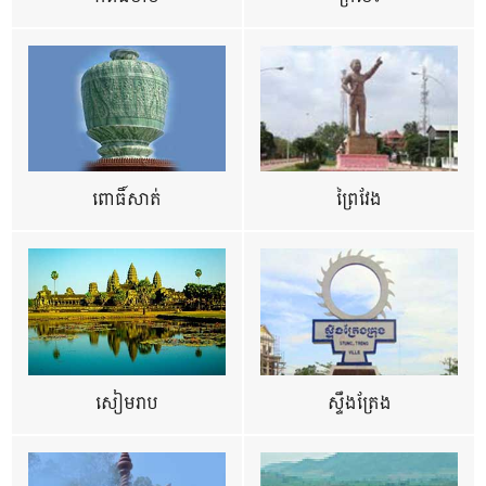
ពោធិ៍សាត់
ព្រៃវែង
សៀមរាប
ស្ទឹងត្រែង