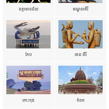
ឧត្ដរមានជ័យ
មណ្ឌលគីរី
កែប
រតនៈគីរី
កោះកុង
កំពត