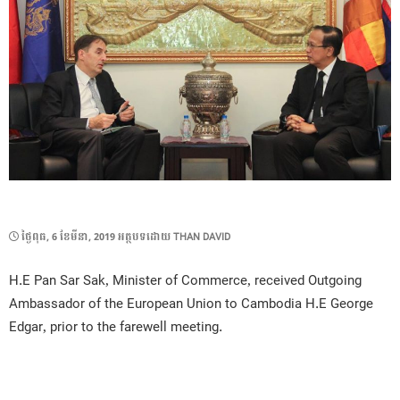
POSTED
ថ្ងៃ​ពុធ, 6 ខែ​មីនា, 2019
អត្ថបទដោយ
THAN DAVID
ON
H.E Pan Sar Sak, Minister of Commerce, received Outgoing
Ambassador of the European Union to Cambodia H.E George
Edgar, prior to the farewell meeting.