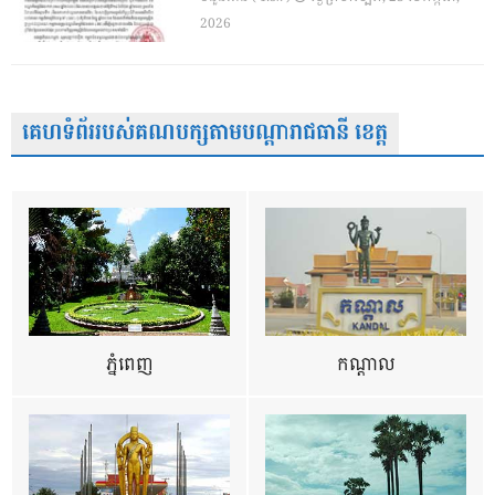
2026
គេហទំព័ររបស់គណបក្សតាមបណ្តារាជធានី ខេត្ត
ភ្នំពេញ
កណ្តាល