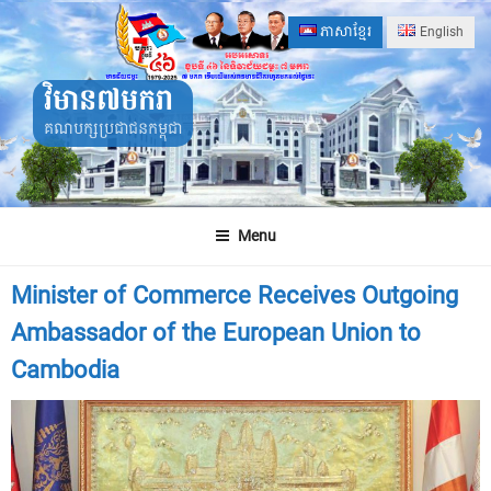
Skip
ភាសាខ្មែរ
English
to
content
វិមាន៧មករា
គណបក្សប្រជាជនកម្ពុជា
Menu
Minister of Commerce Receives Outgoing
Ambassador of the European Union to
Cambodia