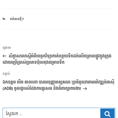
CATEGORIES
ពត៌មានថ្មីៗ
ការ​
អត្ថបទ
ក្រោយ
នាំទិស​
មុន
សិក្ខាសាលាស្ដីអំពីបច្ចេកវិទ្យាកាត់បន្ថយទឹកដក់លើកម្រាលផ្លូវក្នុងក្រុង
ប្រកាស
ដោយប្រើប្រាស់ប្រភេទដុំបេតុងជម្រាបទឹក
អត្ថបទ
បន្ទាប់
បន្ទាប់
ឯកឧត្តម លឹម គានហោ បានអនុញ្ញាតឲ្យគណៈប្រតិភូធនាគារអភិវឌ្ឍន៍អាស៊ី
(ADB) ចូលជួបសំដែងការគួរសម និងពិភាក្សាការងារ
ស្វែ