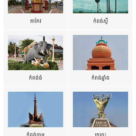
តាកែវ
កំពង់ស្ពឺ
កំពង់ធំ
កំពង់ឆ្នាំង
កំពង់ចាម
ក្រចេះ