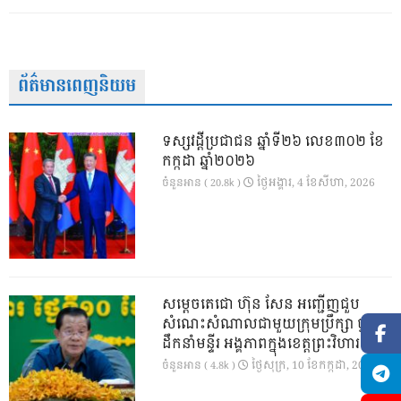
ព័ត៌មានពេញនិយម
ទស្សវដ្តីប្រជាជន ឆ្នាំទី២៦ លេខ៣០២ ខែ
កក្កដា ឆ្នាំ២០២៦
ថ្ងៃ​អង្គារ, 4 ខែ​សីហា, 2026
ចំនួនអាន ( 20.8k )
សម្តេចតេជោ ហ៊ុន សែន អញ្ជើញជួប
សំណេះសំណាលជាមួយក្រុមប្រឹក្សា ថ្នាក់
ដឹកនាំមន្ទីរ អង្គភាពក្នុងខេត្តព្រះវិហារ
ថ្ងៃ​សុក្រ, 10 ខែ​កក្កដា, 2026
ចំនួនអាន ( 4.8k )