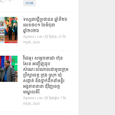
93 KB
ទស្សនាវដ្ដីប្រជាជន ឆ្នាំទី២៦
លេខ៣០១ ខែមិថុនា
ឆ្នាំ២០២៦
ថ្ងៃ​ពុធ, 15 ខែ​
ចំនួនអាន ( 2.6k )
កក្កដា, 2026
វីដេអូ៖ សម្តេចតេជោ ហ៊ុន
សែន អញ្ជើញជួប
សំណេះសំណាលជាមួយក្រុម
ប្រឹក្សាខេត្ត ក្រុង ស្រុក ឃុំ
សង្កាត់ និងថ្នាក់ដឹកនាំមន្ទីរ
អង្គភាពនានា ជុំវិញខេត្ត
មណ្ឌលគិរី
ថ្ងៃ​អង្គារ, 7 ខែ​
ចំនួនអាន ( 2.6k )
កក្កដា, 2026