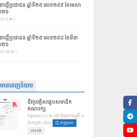
នាវដ្ដីប្រជាជន ឆ្នាំទី២៥ លេខ២៩៩ ខែមេសា
ំ២០២៦
ន ( 5.4k )
នាវដ្ដីប្រជាជន ឆ្នាំទី២៥ លេខ២៩៨ ខែមីនា
ំ២០២៦
ាន ( 10.2k )
ត៌មានពេញនិយម
ជីវប្រវត្តិសង្ខេបសមាជិក
គណបក្ស
ថ្ងៃ​ព្រហស្បតិ៍, 9
ចំនួនអាន ( 11.9k )
ខែ​កក្កដា, 2026
ទាញយក
104 KB