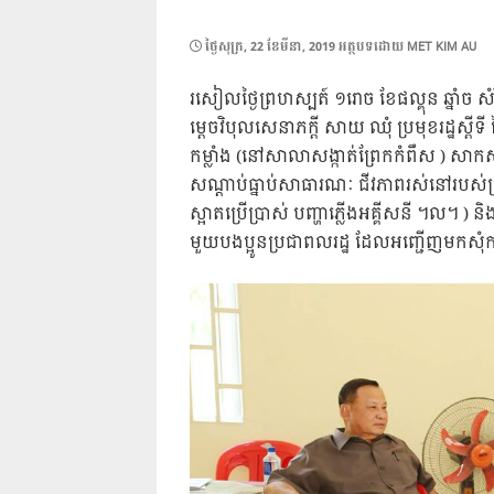
POSTED
ថ្ងៃ​សុក្រ, 22 ខែ​មីនា, 2019
អត្ថបទដោយ
MET KIM AU
ON
រសៀលថ្ងៃព្រហស្បត៍ ១រោច ខែផល្គុន ឆ្នាំច សំ
ម្តេចវិបុលសេនាភក្តី សាយ ឈុំ ប្រមុខរដ្ឋស្តី
កម្លាំង (នៅសាលាសង្កាត់ព្រែកកំពឹស ) សាកស
សណ្តាប់ធ្នាប់សាធារណៈ ជីវភាពរស់នៅរបស់ប្
ស្អាតប្រើប្រាស់ បញ្ហាភ្លើងអគ្គីសនី ។ល។ )
មួយបងប្អូនប្រជាពលរដ្ឋ ដែលអញ្ជើញមកសុំ