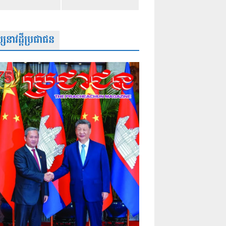
សនាវដ្តីប្រជាជន