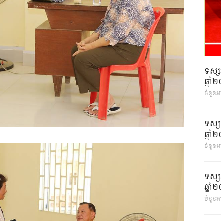
ទស្ស
ឆ្នា
ចំនួនអ
ទស្ស
ឆ្នា
ចំនួនអា
ទស្ស
ឆ្នា
ចំនួនអា