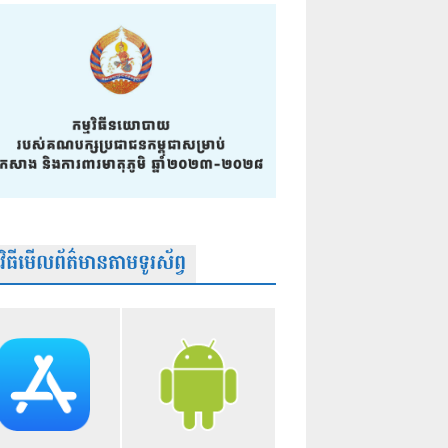
មវិធីមើលព័ត៌មានតាមទូរស័ព្វ