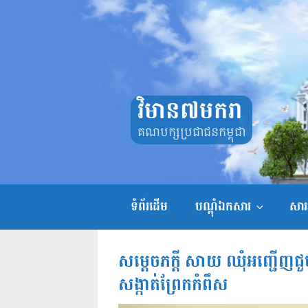
Skip
to
content
វិមាន៧មករា
គណបក្សប្រជាជនកម្ពុជា
ទំព័រដើម
បណ្តុំឯកសារ
សាររ
សម្តេចភក្តី សាយ ឈុំអញ្ជើញជ
សង្កាត់ព្រែកកំពឹស