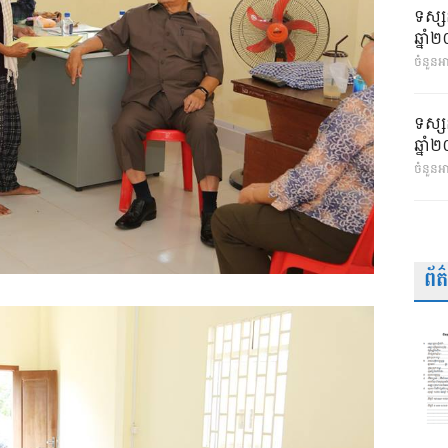
ទស្ស
ឆ្នា
ចំនួនអា
ទស្ស
ឆ្នា
ចំនួនអ
ព័