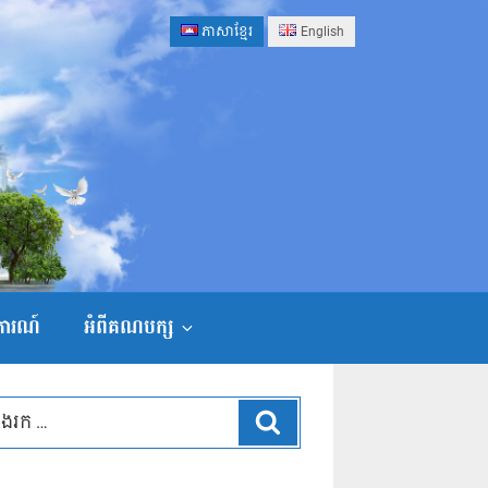
ភាសាខ្មែរ
English
ងការណ៍
អំពីគណបក្ស
ស្វែងរក