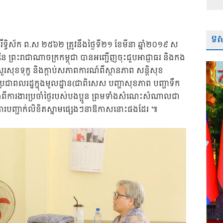
ទស្
រឹទ្ធិស័ក ព.ស ២៥៦២ ត្រូវនឹងថ្ងៃទី២១ ខែមីនា ឆ្នាំ២០១៩ ស
ទី នៃ ព្រះរាជាណាចក្រកម្ពុជា បានអញ្ជើញចុះជួបអាជ្ញាធរ និងកង
ួរសុខទុក្ខ និងក្តាប់សភាពការណ៍ពីស្ថានភាព សន្តិសុខ
រជាពលរដ្ឋក្នុងមូលដ្ឋាន(ជាពិសេស បញ្ហាសុខភាព បញ្ហាទឹក
 និងពីការងារប្រចាំថ្ងៃរបស់បងប្អូន ព្រមទាំងសំណេះសំណាលជា
ការបញ្ជាក់លិខិតស្នាមផ្សេងៗនាឱកាសនោះផងដែរ ៕