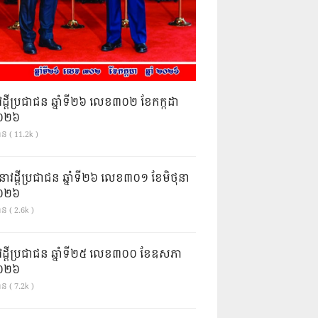
វដ្តីប្រជាជន ឆ្នាំទី២៦ លេខ៣០២ ខែកក្កដា
ំ២០២៦
ាន ( 11.2k )
នាវដ្ដីប្រជាជន ឆ្នាំទី២៦ លេខ៣០១ ខែមិថុនា
ំ២០២៦
ន ( 2.6k )
វដ្តីប្រជាជន ឆ្នាំទី២៥ លេខ៣០០ ខែឧសភា
ំ២០២៦
ន ( 7.2k )