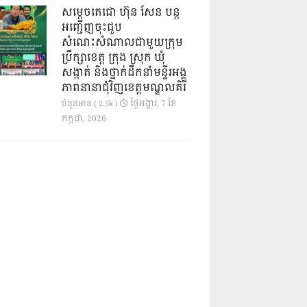
សម្តេចតេជោ ហ៊ុន សែន បន្ត
អញ្ជើញចុះជួប
សំណេះសំណាលជាមួយក្រុម
ប្រឹក្សាខេត្ត ក្រុង ស្រុក ឃុំ
សង្កាត់ និងថ្នាក់ដឹកនាំមន្ទីរអង្គ
ភាពនានាជុំវិញខេត្តមណ្ឌលគិរី
ថ្ងៃ​អង្គារ, 7 ខែ​
ចំនួនអាន ( 2.5k )
កក្កដា, 2026