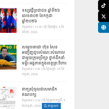
ទស្សវដ្តីប្រជាជន ឆ្នាំទី២៦
លេខ៣០២ ខែកក្កដា
ឆ្នាំ២០២៦
ថ្ងៃ​អង្គារ, 4 ខែ​
ចំនួនអាន ( 11.2k )
សីហា, 2026
សម្តេចតេជោ ហ៊ុន សែន
អញ្ជើញជួបសំណេះសំណាល
ជាមួយក្រុមប្រឹក្សា ថ្នាក់ដឹកនាំ
មន្ទីរ អង្គភាពក្នុងខេត្តព្រះវិហារ
ថ្ងៃ​សុក្រ, 10 ខែ​
ចំនួនអាន ( 4.3k )
កក្កដា, 2026
ពាក្យសុំចូលជាសមាជិក
គណបក្ស
ថ្ងៃ​ព្រហស្បតិ៍, 9
ចំនួនអាន ( 4.1k )
ខែ​កក្កដា, 2026
ទាញយក