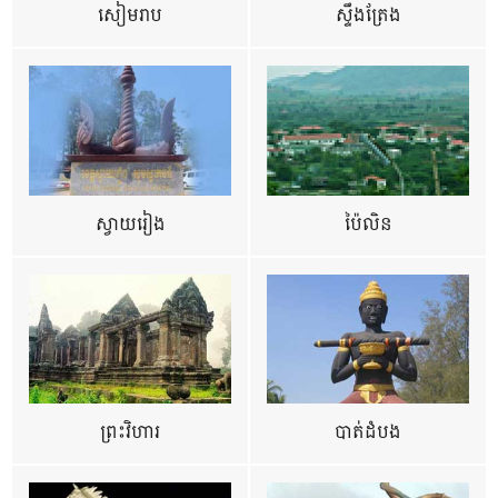
សៀមរាប
ស្ទឹងត្រែង
ស្វាយរៀង
ប៉ៃលិន
ព្រះវិហារ
បាត់ដំបង