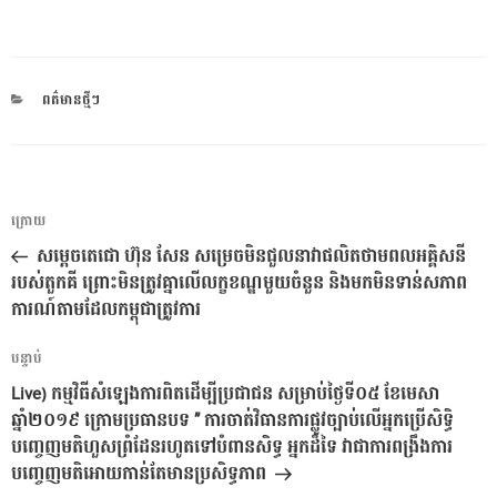
CATEGORIES
ពត៌មានថ្មីៗ
ការ​
អត្ថបទ
ក្រោយ
នាំទិស​
មុន
សម្តេចតេជោ ហ៊ុន សែន សម្រេចមិនជួលនាវាផលិតថាមពលអគ្គិសនី
ប្រកាស
របស់តួកគី ព្រោះមិនត្រូវគ្នាលើលក្ខខណ្ឌមួយចំនួន និងមកមិនទាន់សភាព
ការណ៍តាមដែលកម្ពុជាត្រូវការ
អត្ថបទ
បន្ទាប់
បន្ទាប់
Live) កម្មវិធីសំឡេងការពិតដើម្បីប្រជាជន សម្រាប់ថ្ងៃទី០៥ ខែមេសា
ឆ្នាំ២០១៩ ក្រោមប្រធានបទ ” ការចាត់វិធានការផ្លូវច្បាប់លើអ្នកប្រើសិទ្ធិ
បញ្ចេញមតិហួសព្រំដែនរហូតទៅបំពានសិទ្ធ អ្នកដ៏ទៃ វាជាការពង្រឹងការ
បញ្ចេញមតិអោយកាន់តែមានប្រសិទ្ធភាព