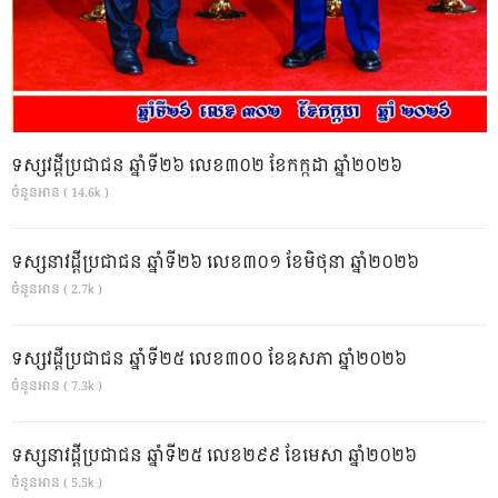
ទស្សវដ្តីប្រជាជន ឆ្នាំទី២៦ លេខ៣០២ ខែកក្កដា ឆ្នាំ២០២៦
ចំនួនអាន ( 14.6k )
ទស្សនាវដ្ដីប្រជាជន ឆ្នាំទី២៦ លេខ៣០១ ខែមិថុនា ឆ្នាំ២០២៦
ចំនួនអាន ( 2.7k )
ទស្សវដ្តីប្រជាជន ឆ្នាំទី២៥ លេខ៣០០ ខែឧសភា ឆ្នាំ២០២៦
ចំនួនអាន ( 7.3k )
ទស្សនាវដ្ដីប្រជាជន ឆ្នាំទី២៥ លេខ២៩៩ ខែមេសា ឆ្នាំ២០២៦
ចំនួនអាន ( 5.5k )