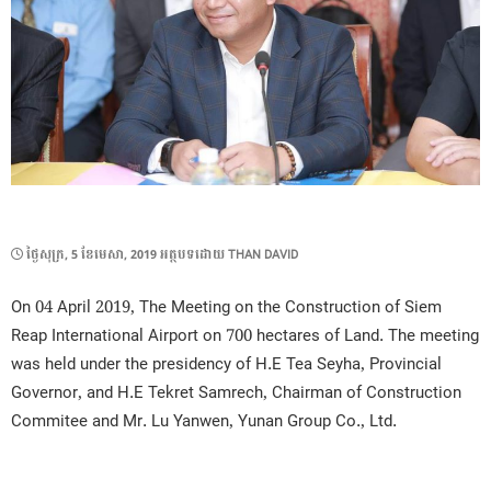
POSTED
ថ្ងៃ​សុក្រ, 5 ខែ​មេសា, 2019
អត្ថបទដោយ
THAN DAVID
ON
On 04 April 2019, The Meeting on the Construction of Siem
Reap International Airport on 700 hectares of Land. The meeting
was held under the presidency of H.E Tea Seyha, Provincial
Governor, and H.E Tekret Samrech, Chairman of Construction
Commitee and Mr. Lu Yanwen, Yunan Group Co., Ltd.