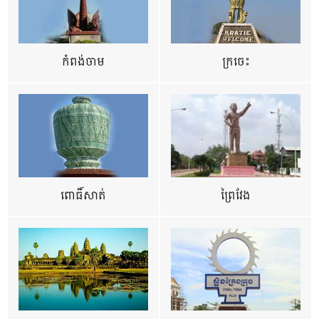
កំពង់ចាម
ក្រចេះ
ពោធិ៍សាត់
ព្រៃវែង