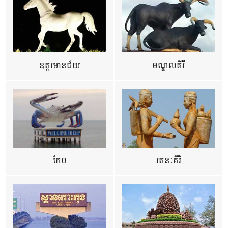
ឧត្ដរមានជ័យ
មណ្ឌលគីរី
កែប
រតនៈគីរី