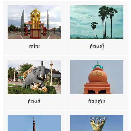
តាកែវ
កំពង់ស្ពឺ
កំពង់ធំ
កំពង់ឆ្នាំង