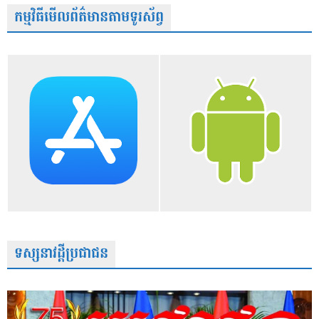
កម្មវិធីមើលព័ត៌មានតាមទូរស័ព្វ
ទស្សនាវដ្តីប្រជាជន