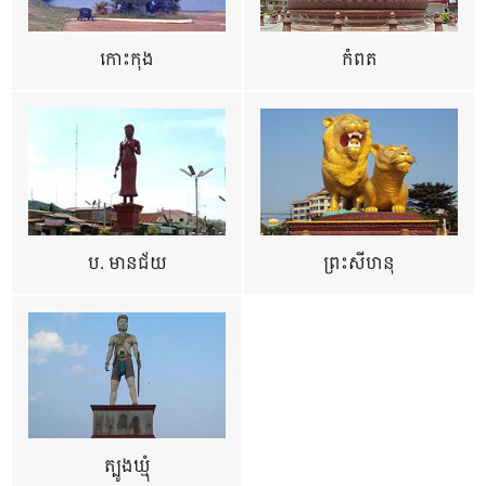
កោះកុង
កំពត
ប. មានជ័យ
ព្រះសីហនុ
ត្បូងឃ្មុំ