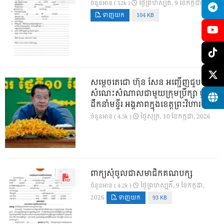
ថ្ងៃ​ព្រហស្បតិ៍, 9 ខែ​កក្កដា, 2026
ចំនួនអាន ( 12k )
ទាញយក
104 KB
សម្តេចតេជោ ហ៊ុន សែន អញ្ជើញជួប
សំណេះសំណាលជាមួយក្រុមប្រឹក្សា ថ្នាក់
ដឹកនាំមន្ទីរ អង្គភាពក្នុងខេត្តព្រះវិហារ
ថ្ងៃ​សុក្រ, 10 ខែ​កក្កដា, 2026
ចំនួនអាន ( 4.5k )
ពាក្យសុំចូលជាសមាជិកគណបក្ស
ថ្ងៃ​ព្រហស្បតិ៍, 9 ខែ​កក្កដា,
ចំនួនអាន ( 4.2k )
2026
ទាញយក
93 KB