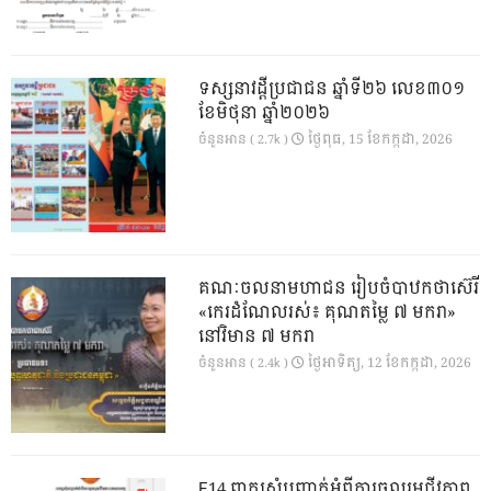
ទស្សនាវដ្ដីប្រជាជន ឆ្នាំទី២៦ លេខ៣០១
ខែមិថុនា ឆ្នាំ២០២៦
ថ្ងៃ​ពុធ, 15 ខែ​កក្កដា, 2026
ចំនួនអាន ( 2.7k )
គណៈចលនាមហាជន រៀបចំបាឋកថាស៊េរី
«កេរដំណែលរស់៖ គុណតម្លៃ ៧ មករា»
នៅវិមាន ៧ មករា
ថ្ងៃ​អាទិត្យ, 12 ខែ​កក្កដា, 2026
ចំនួនអាន ( 2.4k )
E14.ពាក្យសុំបញ្ជាក់អំពីការចូលរួមជីវភាព