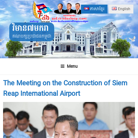
Skip
ភាសាខ្មែរ
English
to
content
វិមាន៧មករា
គណបក្សប្រជាជនកម្ពុជា
Menu
The Meeting on the Construction of Siem
Reap International Airport