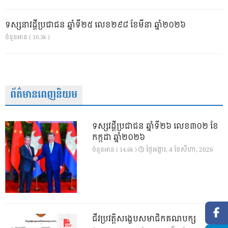
ទស្សនាវដ្ដីប្រជាជន ឆ្នាំទី២៥ លេខ២៩៨ ខែមីនា ឆ្នាំ២០២៦
ចំនួនអាន ( 10.3k )
ព័ត៌មានពេញនិយម
ទស្សវដ្តីប្រជាជន ឆ្នាំទី២៦ លេខ៣០២ ខែ
កក្កដា ឆ្នាំ២០២៦
ថ្ងៃ​អង្គារ, 4 ខែ​សីហា, 2026
ចំនួនអាន ( 14.6k )
ជីវប្រវត្តិសង្ខេបសមាជិកគណបក្ស