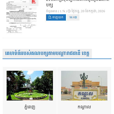
បក្ស
ថ្ងៃ​ចន្ទ, 20 ខែ​កក្កដា, 2026
ចំនួនអាន ( 1.7k )
ទាញយក
96 KB
គេហទំព័ររបស់គណបក្សតាមបណ្តារាជធានី ខេត្ត
ភ្នំពេញ
កណ្តាល