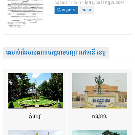
ថ្ងៃ​ចន្ទ, 20 ខែ​កក្កដា, 2026
ចំនួនអាន ( 1.7k )
ទាញយក
96 KB
គេហទំព័ររបស់គណបក្សតាមបណ្តារាជធានី ខេត្ត
ភ្នំពេញ
កណ្តាល