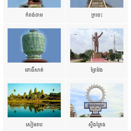
កំពង់ចាម
ក្រចេះ
ពោធិ៍សាត់
ព្រៃវែង
សៀមរាប
ស្ទឹងត្រែង