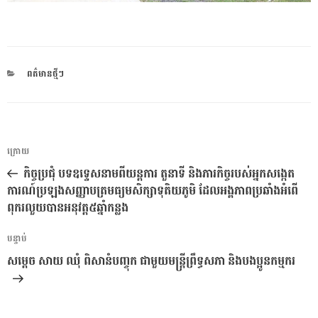
CATEGORIES
ពត៌មានថ្មីៗ
ការ​
អត្ថបទ
ក្រោយ
នាំទិស​
មុន
កិច្ច​ប្រជុំ បទ​ឧទ្ទេសនាម​ពី​យន្តការ តួនាទី និង​ភារកិច្ច​របស់​អ្នក​សង្កេត​
ប្រកាស
ការណ៍​ប្រឡង​សញ្ញាបត្រ​មធ្យមសិក្សា​ទុតិយភូមិ ដែល​អង្គភាព​ប្រឆាំង​អំពើ​
ពុករលួយ​បាន​អនុវត្ត​៥​ឆ្នាំ​កន្លង
អត្ថបទ
បន្ទាប់
បន្ទាប់
សម្ដេច សាយ ឈុំ ពិសានំបញ្ចុក ជាមួយមន្ត្រីព្រឹទ្ធសភា និងបងប្អូនកម្មករ