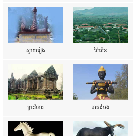
ស្វាយរៀង
ប៉ៃលិន
ព្រះវិហារ
បាត់ដំបង