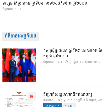
ទស្សនាវដ្ដីប្រជាជន ឆ្នាំទី២៥ លេខ២៩៨ ខែមីនា ឆ្នាំ២០២៦
ចំនួនអាន ( 10.3k )
ព័ត៌មានពេញនិយម
ទស្សវដ្តីប្រជាជន ឆ្នាំទី២៦ លេខ៣០២ ខែ
កក្កដា ឆ្នាំ២០២៦
ថ្ងៃ​អង្គារ, 4 ខែ​សីហា, 2026
ចំនួនអាន ( 14.5k )
ជីវប្រវត្តិសង្ខេបសមាជិកគណបក្ស
ថ្ងៃ​ព្រហស្បតិ៍, 9 ខែ​កក្កដា, 2026
ចំនួនអាន ( 12k )
ទាញយក
104 KB