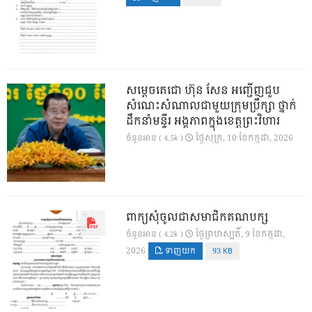
សម្តេចតេជោ ហ៊ុន សែន អញ្ជើញជួប
សំណេះសំណាលជាមួយក្រុមប្រឹក្សា ថ្នាក់
ដឹកនាំមន្ទីរ អង្គភាពក្នុងខេត្តព្រះវិហារ
ថ្ងៃ​សុក្រ, 10 ខែ​កក្កដា, 2026
ចំនួនអាន ( 4.5k )
ពាក្យសុំចូលជាសមាជិកគណបក្ស
ថ្ងៃ​ព្រហស្បតិ៍, 9 ខែ​កក្កដា,
ចំនួនអាន ( 4.2k )
2026
ទាញយក
93 KB