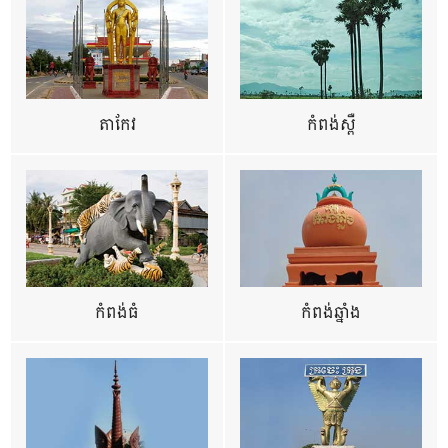
តាកែវ
កំពង់ស្ពឺ
កំពង់ធំ
កំពង់ឆ្នាំង