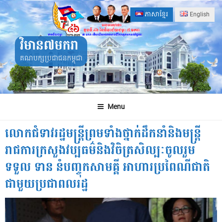
Skip
ភាសាខ្មែរ
English
to
content
វិមាន៧មករា
គណបក្សប្រជាជនកម្ពុជា
Menu
លោកជំទាវរដ្ឋមន្រ្តីព្រមទាំងថ្នាក់ដឹកនាំនិងមន្រ្តី
រាជការក្រសួងវប្បធម៌និងវិចិត្រសិល្បៈចូលរួម
ទទួល ទាន នំបញ្ចុកសាមគ្គី អាហារប្រពៃណីជាតិ
ជាមួយប្រជាពលរដ្ឋ