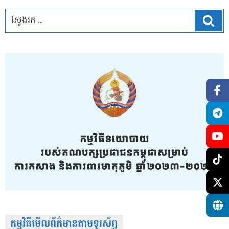
ស្វែ
កម្មវិធីមើលព័ត៌មានតាមទូរស័ព្វ