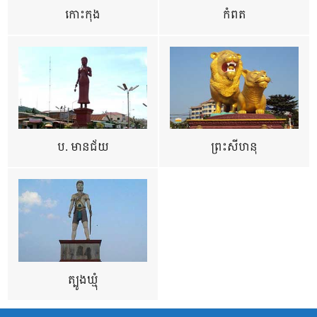
កោះកុង
កំពត
ប. មានជ័យ
ព្រះសីហនុ
ត្បូងឃ្មុំ