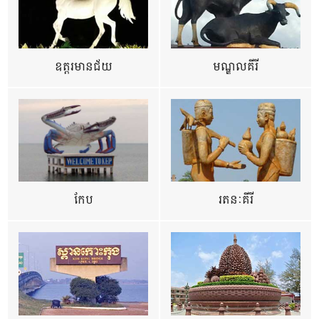
ឧត្ដរមានជ័យ
មណ្ឌលគីរី
កែប
រតនៈគីរី