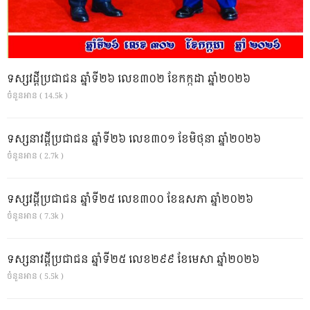
ទស្សវដ្តីប្រជាជន ឆ្នាំទី២៦ លេខ៣០២ ខែកក្កដា ឆ្នាំ២០២៦
ចំនួនអាន ( 14.5k )
ទស្សនាវដ្ដីប្រជាជន ឆ្នាំទី២៦ លេខ៣០១ ខែមិថុនា ឆ្នាំ២០២៦
ចំនួនអាន ( 2.7k )
ទស្សវដ្តីប្រជាជន ឆ្នាំទី២៥ លេខ៣០០ ខែឧសភា ឆ្នាំ២០២៦
ចំនួនអាន ( 7.3k )
ទស្សនាវដ្ដីប្រជាជន ឆ្នាំទី២៥ លេខ២៩៩ ខែមេសា ឆ្នាំ២០២៦
ចំនួនអាន ( 5.5k )