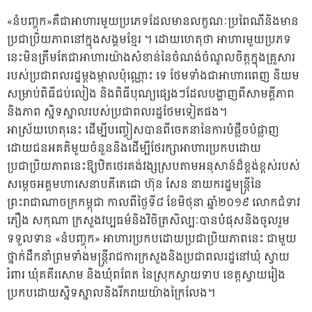
«នំបញ្ចុក»គឺជាអាហារមួយប្រភេទដែលមានលក្ខណៈប្រពៃណីនិងមាន
ប្រជាប្រិយភាពនៅក្នុងសង្គមខ្មែរ ។ ដោយហេតុថា អាហារមួយប្រភទ
នេះមិនត្រឹមតែជាអាហារយ៉ាងសំខាន់នៃចំណង់ចំណូលចិត្តក្នុងគ្រួសារ
របស់ប្រជាពលរដ្ឋម្ដងម្កាលប៉ុណ្ណោះ ទេ ថែមទាំងជាអាហារពេញ និយម
សម្រាប់ពិធីជប់លៀង និងពិធីបុណ្យផ្សេងៗដែលបង្ហាញពីសាមគ្គីភាព
និងភាព ស្និទស្នាលរបស់ប្រជាពលរដ្ឋថែមទៀតផ
ង។
អាស្រ័យហេតុនេះ ដើម្បីបញ្ចៀសបានពីចេតនានៃការបំផ្លឹចបំផ្លាញ
ដោយជនអគតិមួយចំនួននិងដើម្បីថែរក្សាអាហារប្រកបដោយ
ប្រជាប្រិយភាពនេះឱ្យឋិតថេរគង់វង្សស្របតាមអនុសាន៍ដ៏ខ្ពង់ខ្ពស់របស់
សម្តេចអគ្គមហាសេនាបតីតេជោ ហ៊ុន សែន នាយករដ្ឋមន្រ្តីនៃ
ព្រះរាជាណាចក្រកម្ពុជា កាលពីថ្ងៃទី៨ ខែមិថុនា ឆ្នាំ២០១៩ លោកជំទាវ
ភឿង សកុណា ក្រសួងវប្បធម៌និងវិចិត្រសិល្បៈបានបំផុសនិងចូលរួម
ទទួលទាន «នំបញ្ចុក» អាហារប្រកបដោយប្រជាប្រិយភាពនេះ ជាមួយ
ថ្នាក់ដឹកនាំព្រមទាំងមន្រ្តីរាជការក្រសួងនិងប្រជាពលរដ្ឋនៅឃុំ ស្វាយ
រំពារ ឃុំគគីរសោម និងឃុំពពែត នៃស្រុកស្វាយទាប ខេត្តស្វាយរៀង
ប្រកបដោយស្និទស្នាលនិងរីករាយយ៉ាងក្រៃលែង។