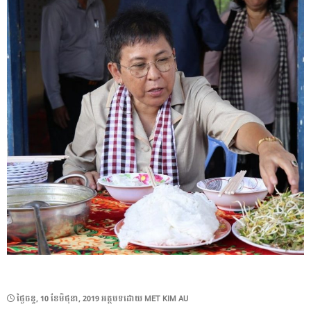
POSTED
ថ្ងៃ​ចន្ទ, 10 ខែ​មិថុនា, 2019
អត្ថបទដោយ
MET KIM AU
ON