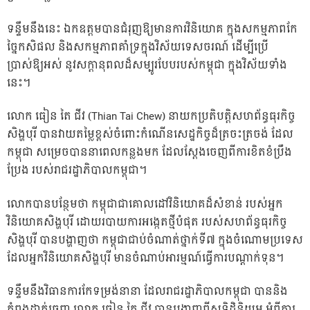
ទន្ទឹមនឹងនេះ ឯកឧត្តមបានជំរុញឱ្យមានការវិនិយោគ ក្នុងសកម្មភាពកែ
ច្នៃកសិផល និងសកម្មភាពគាំទ្រក្នុងវិស័យទេសចរណ៍ ដើម្បីប្រើ
ប្រាស់ឱ្យអស់ នូវសក្តានុពលដ៏សម្បូរបែបរបស់កម្ពុជា ក្នុងវិស័យទាំង
នេះ។
លោក ធៀន តៃ ជីវ (Thian Tai Chew) នាយកប្រតិបត្តិសហព័ន្ធធុរកិច្ច
សិង្ហបុរី បានវាយតម្លៃខ្ពស់ចំពោះកំណើនសេដ្ឋកិច្ចដ៏ត្រចះត្រចង់ ដែល
កម្ពុជា សម្រេចបាននាពេលកន្លងមក ដែលស្តែងចេញពីការខិតខំប្រឹង
ប្រែង របស់រាជរដ្ឋាភិបាលកម្ពុជា។
លោកបានបន្ថែមថា កម្ពុជាជាគោលដៅវិនិយោគដ៏សំខាន់ របស់អ្នក
វិនិយោគសិង្ហបុរី ដោយរបាយការអង្កេតថ្មីបំផុត របស់សហព័ន្ធធុរកិច្ច
សិង្ហបុរី បានបង្ហាញថា កម្ពុជាជាប់ចំណាត់ថ្នាក់ទី៧ ក្នុងចំណោមប្រទេស
ដែលអ្នកវិនិយោគសិង្ហបុរី មានចំណាប់អារម្មណ៍ធ្វើការបណ្តាក់ទុន។
ទន្ទឹមនឹងវិធានការកែទម្រង់នានា ដែលរាជរដ្ឋាភិបាលកម្ពុជា បាននិង
កំពុងដាក់ចេញ លោក ធៀន តៃ ជីវ បានបង្ហាញពីសុទិដ្ឋិនិយម អំពីការ