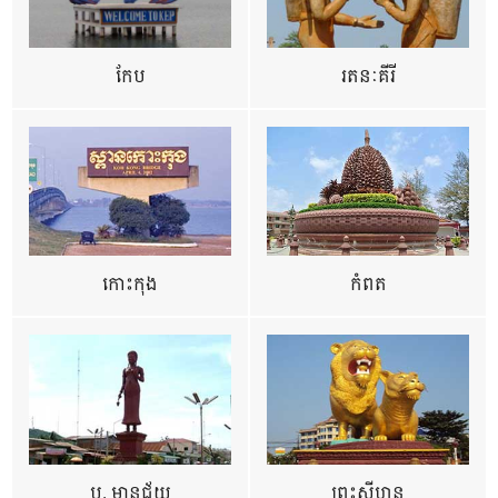
កែប
រតនៈគីរី
កោះកុង
កំពត
ប. មានជ័យ
ព្រះសីហនុ