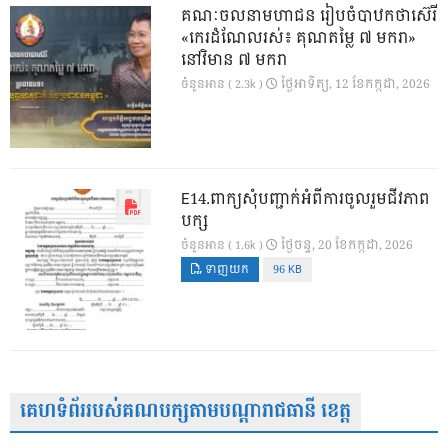
គណៈចលនាមហាជន រៀបចំបាឋកថាស៊េរី
«កេរដំណែលរស់៖ គុណតម្លៃ ៧ មករា»
នៅវិមាន ៧ មករា
ថ្ងៃ​អាទិត្យ, 12 ខែ​កក្កដា, 2026
ចំនួនអាន ( 2.3k )
E14.ពាក្យសុំបញ្ជាក់អំពីការចូលរួមជីវភាព
បក្ស
ថ្ងៃ​ចន្ទ, 20 ខែ​កក្កដា, 2026
ចំនួនអាន ( 1.6k )
ទាញយក
96 KB
គេហទំព័ររបស់គណបក្សតាមបណ្តារាជធានី ខេត្ត