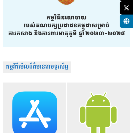
កម្មវិធីមើលព័ត៌មានតាមទូរស័ព្វ