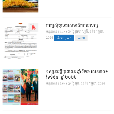
ពាក្យសុំចូលជាសមាជិកគណបក្ស
ថ្ងៃ​ព្រហស្បតិ៍, 9 ខែ​កក្កដា,
ចំនួនអាន ( 4.1k )
2026
ទាញយក
93 KB
ទស្សនាវដ្ដីប្រជាជន ឆ្នាំទី២៦ លេខ៣០១
ខែមិថុនា ឆ្នាំ២០២៦
ថ្ងៃ​ពុធ, 15 ខែ​កក្កដា, 2026
ចំនួនអាន ( 2.6k )