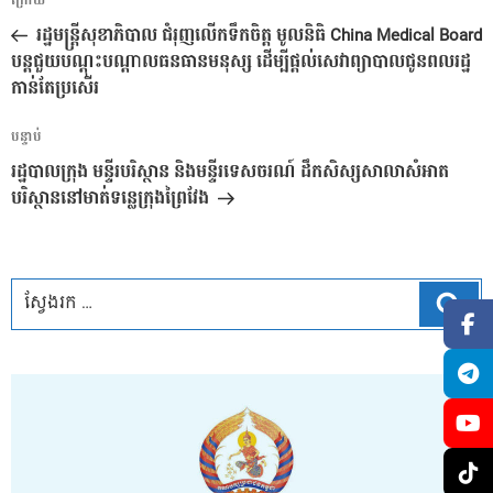
អត្ថបទ
ក្រោយ
នាំទិស​
មុន
រដ្ឋមន្ដ្រីសុខាភិបាល ជំរុញលើកទឹកចិត្ដ មូលនិធិ China Medical Board
ប្រកាស
បន្ដជួយបណ្ដុះបណ្ដាលធនធានមនុស្ស ដើម្បីផ្ដល់សេវាព្យាបាលជូនពលរដ្ឋ
កាន់តែប្រសើរ
អត្ថបទ
បន្ទាប់
បន្ទាប់
រដ្ឋបាលក្រុង មន្ទីរបរិស្ថាន និងមន្ទីរទេសចរណ៍ ដឹកសិស្សសាលាសំអាត
បរិស្ថាននៅមាត់ទន្លេក្រុងព្រៃវែង
ស្វែ