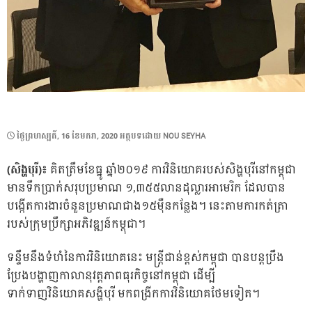
POSTED
ថ្ងៃ​ព្រហស្បតិ៍, 16 ខែ​មករា, 2020
អត្ថបទដោយ
NOU SEYHA
ON
(សិង្ហបុរី)៖
គិតត្រឹមខែធ្នូ ឆ្នាំ២០១៩ ការវិនិយោគរបស់សិង្ហបុរីនៅកម្ពុជា
មានទឹកប្រាក់សរុបប្រមាណ ១,៣៥៥លានដុល្លារអាមេរិក ដែលបាន
បង្កើតការងារចំនួនប្រមាណជាង១៥ម៉ឺនកន្លែង។ នេះតាមការកត់ត្រា
របស់ក្រុមប្រឹក្សាអភិវឌ្ឍន៍កម្ពុជា។
ទន្ទឹមនឹងទំហំនៃការវិនិយោគនេះ មន្ត្រីជាន់ខ្ពស់កម្ពុជា បានបន្តប្រឹង
ប្រែងបង្ហាញកាលានុវត្តភាពធុរកិច្ចនៅកម្ពុជា ដើម្បី
ទាក់ទាញវិនិយោគសង្ហិបុរី មកពង្រីកការវិនិយោគថែមទៀត។