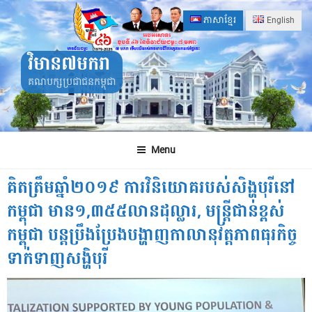
Skip
ភាសាខ្មែរ
English
to
content
វិមាន៧មករា
គណបក្សប្រជាជនកម្ពុជា
Menu
គិតត្រឹមឆ្នាំ២០១៩ ការវិនិយោគរបស់សិង្ហបុរីនៅ
កម្ពុជា មាន១,៣៥៥លានដុល្លារ, មន្ត្រីជាន់ខ្ពស់
កម្ពុជា បន្តប្រឹងប្រែងបង្ហាញកាលានុវត្តភាពធុរកិច្ច
ទាក់ទាញសង្ហិបុរី