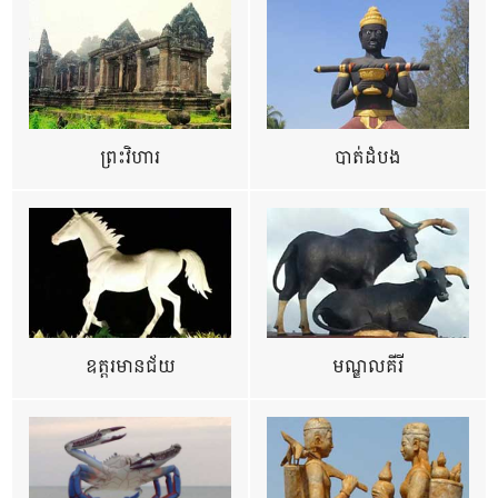
ព្រះវិហារ
បាត់ដំបង
ឧត្ដរមានជ័យ
មណ្ឌលគីរី