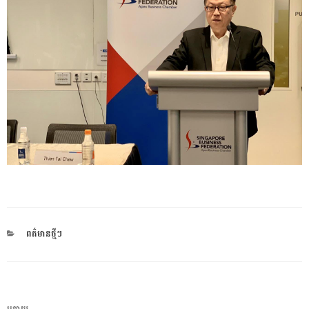
CATEGORIES
ពត៌មានថ្មីៗ
ការ​