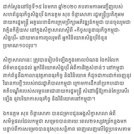
ជាក់ស្តែងនៅថ្ងៃទី១៥ ខែមករា ឆ្នាំ២០២០ តបតាមការអញ្ជើញរបស់
សហព័ន្ធធុរកិច្ចសិង្ហបុរី ឯកឧត្តម សុខ ចិន្តាសោភា រដ្ឋមន្ត្រីប្រតិភូអម
នាយករដ្ឋមន្ត្រី អគ្គលេខាធិការក្រុមប្រឹក្សាអភិវឌ្ឍន៍កម្ពុជា បានចូលរួមជា
វាគ្មិនកិត្តិយស នៅក្នុងសិក្ខាសាលាស្តីពី «កិច្ចសន្ទនាធុរកិច្ចកម្ពុជា-
សិង្ហបុរី» ដោយមានការចូលរួមពី អ្នកវិនិយោគសិង្ហបុរីចំនួន
ប្រមាណ១០០រូប។
សិក្ខាសាលានេះ ត្រូវបានរៀបចំឡើងក្នុងគោលបំណង ចែករំលែក
ព័ត៌មានជូនដល់ អ្នកវិនិយោគសិង្ហបុរី អំពីការវិវត្តសំខាន់ៗ នៅកម្ពុជា
ពាក់ព័ន្ធនឹងកាលានុវត្តភាពធុរកិច្ច និងវិនិយោគ ក៏ដូចជាការដាក់ចេញនូវ
វិធានការថ្មីៗរបស់រាជរដ្ឋាភិបាលកម្ពុជា ក្រោមការដឹកនាំប្រកបដោយ
គតិបណ្ឌិតរបស់សម្តេចតេជោនាយករដ្ឋមន្រ្តី សំដៅធ្វើឱ្យកាន់តែប្រសើរ
ឡើង នូវបរិយាកាសធុរកិច្ច និងវិនិយោគនៅកម្ពុជា។
ឯកឧត្តម សុខ ចិន្តាសោភា បានជម្រាបជូនអង្គសិក្ខាសាលា អំពី
សមិទ្ធផលដែលកម្ពុជា សម្រេចបាននារយៈពេល២ទស្សវត្សរ៍កន្លងមក
បន្ទាប់ពីការសម្រេចបាននូវសុខសន្តិភាព ពេញលេញលើផ្ទៃប្រទេសតាម