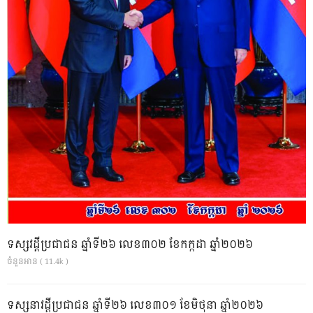
ទស្សវដ្តីប្រជាជន ឆ្នាំទី២៦ លេខ៣០២ ខែកក្កដា ឆ្នាំ២០២៦
ចំនួនអាន ( 11.4k )
ទស្សនាវដ្ដីប្រជាជន ឆ្នាំទី២៦ លេខ៣០១ ខែមិថុនា ឆ្នាំ២០២៦