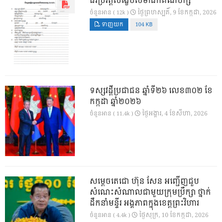
ជីវប្រវត្តិសង្ខេបសមាជិកគណបក្ស
ថ្ងៃ​ព្រហស្បតិ៍, 9 ខែ​កក្កដា, 2026
ចំនួនអាន ( 12k )
ទាញយក
104 KB
ទស្សវដ្តីប្រជាជន ឆ្នាំទី២៦ លេខ៣០២ ខែ
កក្កដា ឆ្នាំ២០២៦
ថ្ងៃ​អង្គារ, 4 ខែ​សីហា, 2026
ចំនួនអាន ( 11.4k )
សម្តេចតេជោ ហ៊ុន សែន អញ្ជើញជួប
សំណេះសំណាលជាមួយក្រុមប្រឹក្សា ថ្នាក់
ដឹកនាំមន្ទីរ អង្គភាពក្នុងខេត្តព្រះវិហារ
ថ្ងៃ​សុក្រ, 10 ខែ​កក្កដា, 2026
ចំនួនអាន ( 4.4k )