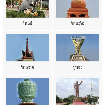
កំពង់ធំ
កំពង់ឆ្នាំង
កំពង់ចាម
ក្រចេះ