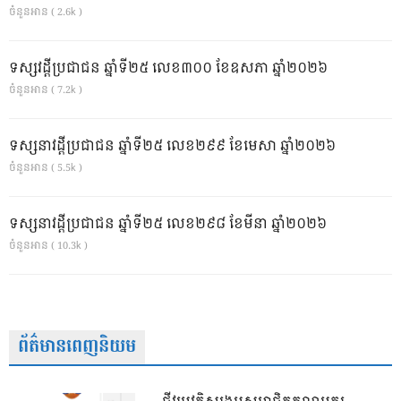
ចំនួនអាន ( 2.6k )
ទស្សវដ្តីប្រជាជន ឆ្នាំទី២៥ លេខ៣០០ ខែឧសភា ឆ្នាំ២០២៦
ចំនួនអាន ( 7.2k )
ទស្សនាវដ្ដីប្រជាជន ឆ្នាំទី២៥ លេខ២៩៩ ខែមេសា ឆ្នាំ២០២៦
ចំនួនអាន ( 5.5k )
ទស្សនាវដ្ដីប្រជាជន ឆ្នាំទី២៥ លេខ២៩៨ ខែមីនា ឆ្នាំ២០២៦
ចំនួនអាន ( 10.3k )
ព័ត៌មានពេញនិយម