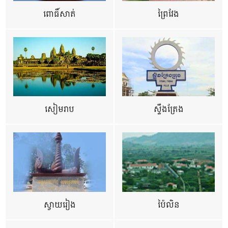
ពោធិ៍សាត់
ព្រៃវែង
សៀមរាប
ស្ទឹងត្រែង
ស្វាយរៀង
ប៉ៃលិន