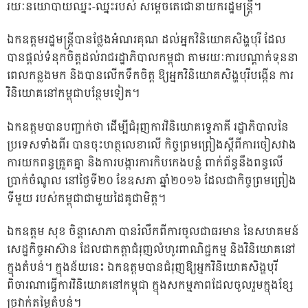
រយៈនយោបាយឈ្នះ-ឈ្នះរបស់ សម្តេចតេជោនាយករដ្ឋមន្រ្តី។
ឯកឧត្តមរដ្ឋមន្ត្រីបានថ្លែងអំណរគុណ ដល់អ្នកវិនិយោគសិង្ហបុរី ដែល
បានផ្តល់ទំនុកចិត្តដល់រាជរដ្ឋាភិបាលកម្ពុជា តាមរយៈការបណ្តាក់ទុននា
ពេលកន្លងមក និងបានលើកទឹកចិត្ត ឱ្យអ្នកវិនិយោគសិង្ហបុរីបង្កើន ការ
វិនិយោគនៅកម្ពុជាបន្ថែមទៀត។
ឯកឧត្តមបានបញ្ជាក់ថា ដើម្បីជំរុញការវិនិយោគទ្វេភាគី រដ្ឋាភិបាលនៃ
ប្រទេសទាំងពីរ បានចុះហត្ថលេខាលើ កិច្ចព្រមព្រៀងស្តីពីការចៀសវាង
ការយកពន្ធត្រួតគ្នា និងការបង្ការការកិបកេងបន្លំ ពាក់ព័ន្ធនឹងពន្ធលើ
ប្រាក់ចំណូល នៅថ្ងៃទី២០ ខែឧសភា ឆ្នាំ២០១៦ ដែលជាកិច្ចព្រមព្រៀង
ទីមួយ របស់កម្ពុជាជាមួយដៃគូជាមិត្ត។
ឯកឧត្តម សុខ ចិន្តាសោភា បានរំលឹកពីការចូលជាធរមាន នៃសហគមន៍
សេដ្ឋកិច្ចអាស៊ាន ដែលជាកត្តាជំរុញលំហូរពាណិជ្ជកម្ម និងវិនិយោគនៅ
ក្នុងតំបន់។ ក្នុងន័យនេះ ឯកឧត្តមបានជំរុញឱ្យអ្នកវិនិយោគសិង្ហបុរី
ពិចារណាធ្វើការវិនិយោគនៅកម្ពុជា ក្នុងសកម្មភាពដែលចូលរួមក្នុងខ្សែ
ច្រវាក់តម្លៃតំបន់។