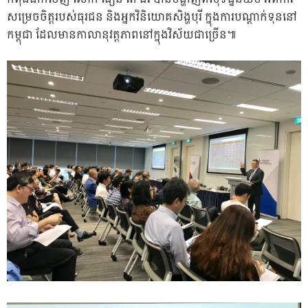
សម្រេចចិត្តរបស់ធុរជន និងអ្នកវិនិយោគសិង្ហបុរី ក្នុងការបណ្តាក់ទុននៅ
កម្ពុជា ដែលមានកាលានុវត្តភាពនៅក្នុងវិស័យជាច្រើន៕