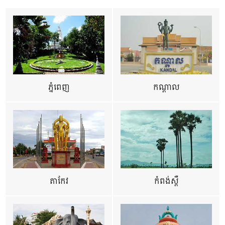
ភ្នំពេញ
កណ្តាល
តាកែវ
កំពង់ស្ពឺ