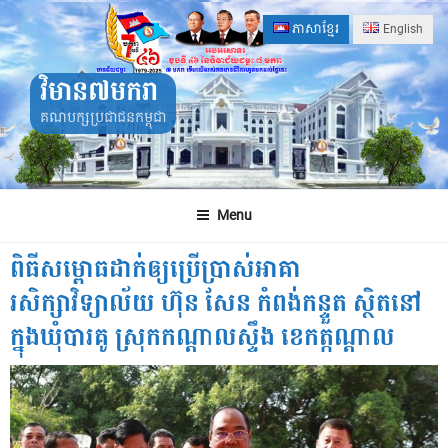
Skip
ភាសាខ្មែរ
English
to
content
វិមាន៧មករា
គណបក្សប្រជាជនកម្ពុជា
Menu
ពិធីសម្ពោធដាក់ឲ្យប្រើបា្រស់អាគា
រសិក្សាវិទ្យាល័យ ហ៊ុន សែន កំពង់កន្ទួត ស្ថិតនៅ
ក្នុងឃុំបារគូ ស្រុកកណ្ដាលស្ទឹង ខេកត្កណ្ដាល