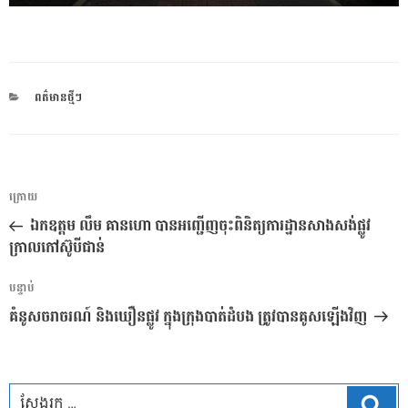
CATEGORIES
ពត៌មានថ្មីៗ
ការ​
អត្ថបទ
ក្រោយ
នាំទិស​
មុន
ឯកឧត្តម លឹម គានហោ បានអញ្ជើញចុះពិនិត្យការដ្ឋានសាងសង់ផ្លូវ
ប្រកាស
ក្រាលកៅស៊ូបីជាន់
អត្ថបទ
បន្ទាប់
បន្ទាប់
គំនូសចរាចរណ៍ និងឃឿនផ្លូវ ​ក្នុង​ក្រុងបាត់ដំបង​ ត្រូវបានគូសឡើងវិញ
ស្វែ