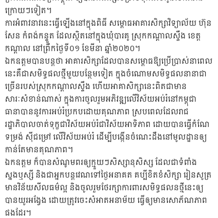
ក្រោយៗទៀត។
ការអំពាវនាវនេះធ្វើឡើងនៅក្នុងពិធី សម្ពោធអាគារសិក្សាវិទ្យាល័យ ហ៊ុន
សែន កំពង់កន្ទួត ដែលស្ថិតនៅក្នុងឃុំបារគូ ស្រុកកណ្ដាលស្ទឹង ខេត្ត
កណ្ដាល​ នៅព្រឹក​ថ្ងៃទី​០១​ ខែមីនា​ ឆ្នាំ​២០២០។
ឯកឧត្តមបានបន្តថា អាគារសិក្សាដែលបានសម្ពោធឱ្យប្រើប្រាស់នាពេល
នេះគឺជាសមិទ្ធផលថ្មីមួយបន្ថែមទៀត ក្នុងចំណោមសមិទ្ធផលនានាជា
ច្រើនរបស់ស្រុកកណ្ដាលស្ទឹង ហើយអាគាសិក្សានេះពិតជាមាន
សារៈសំខាន់ណាស់ ក្នុងការចូលរួមអភិវឌ្ឍលើវិស័យអប់រំនៅកម្ពុជា
ធានាបាននូវការអប់រំប្រកបដោយគុណភាព ស្របពេលដែលរាជ
រដ្ឋាភិបាលចាត់ទុក្ខជាវិស័យអប់រំជាវិស័យអាទិភាព ដោយបានធ្វើកំណែ
ទម្រង់ ស៊ីជម្រៅ លើវិស័យអប់រំ ដើម្បីបង្កើនចំណេះដឹងនៅមូលដ្ឋានឲ្យ
កាន់តែមានគុណភាព។
ឯកឧត្តម ក៏បានសំណូមពរឲ្យក្មួយៗសិស្សានុសិស្ស ដែលជាទំពាំង
ស្នងឬស្សី និងជាអ្នកបន្តវេណទៅថ្ងៃអនាគត គប្បីខិតខំសិក្សា រៀនសូត្រ
មានវិន័យសីលធម៌ល្អ និងចូលរួមថែរក្សាការពារសមិទ្ធផលនថ្មីនេះឲ្យ
បានយូរអង្វែង ដោយត្រូវចេះសំអាតអនាម័យ ធ្វើឲ្យមានសោភ័ណភាព
ផងដែរ។