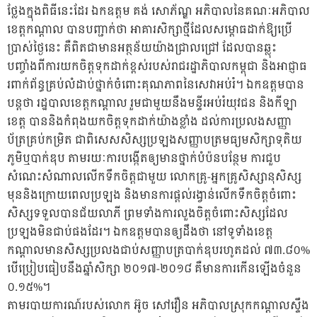
ថ្លែងក្នុងពិធីនេះដែរ ឯកឧត្តម គង់ សោភ័ណ្ឌ អភិបាលនៃគណៈអភិបាល
ខេត្តកណ្ដាល បានបញ្ជាក់ថា អាគារសិក្សាថ្មីដែលសម្ពោធដាក់ឱ្យប្រើ
ប្រាស់ថ្ងៃនេះ គឺពិតជាមានអត្ថន័យយ៉ាងជ្រាលជ្រៅ ដែលបានឆ្លុះ
បញ្ចាំងពីការយកចិត្តទុកដាក់ខ្ពស់របស់រាជរដ្ឋាភិបាលកម្ពុជា និងអាជ្ញាធ
រពាក់ព័ន្ធគ្រប់លំដាប់ថ្នាក់ចំពោះគុណភាពនៃសេវាអប់រំ។ ឯកឧត្តមបាន
បន្តថា រដ្ឋបាលខេត្តកណ្ដាល រួមជាមួយនឹងមន្ទីរអប់រំយុវជន និងកីឡា
ខេត្ត បាននិងកំពុងយកចិត្តទុកដាក់យ៉ាងខ្លាំង ដល់ការប្រលងសញ្ញា
ប័ត្រគ្រប់កម្រិត ជាពិសេសសិស្សប្រឡងសញ្ញាបត្រមធ្យមសិក្សាទុតិយ
ភូមិឬបាក់ឌុប តាមរយៈការបង្កើតឲ្យមានថ្នាក់បំប៉នបន្ថែម ការជួប
សំណេះសំណាលលើកទឹកចិត្តជាមួយ លោកគ្រូ-អ្នកគ្រូសិស្សានុសិស្ស
មុននិងក្រោយពេលប្រឡង និងមានការផ្ដល់រង្វាន់លើកទឹកចិត្តចំពោះ
សិស្សទទួលបានជ័យលាភី ព្រមទាំងការលួងចិត្តចំពោះសិស្សដែល
ប្រឡងមិនជាប់ផងដែរ។ ឯកឧត្តមបានឲ្យដឹងថា នៅទូទាំងខេត្ត
កណ្ដាលមានសិស្សប្រលងជាប់សញ្ញាបត្របាក់ឌុបរហូតដល់ ៧៣.៨០%
បើប្រៀបធៀបនឹងឆ្នាំសិក្សា ២០១៧-២០១៨ គឺមានការកើនឡើងចំនួន
០.១៥%។
តាមរបាយការណ៍របស់លោក អ៊ូច សៅវឿន អភិបាលស្រុកកណ្ដាលស្ទឹង