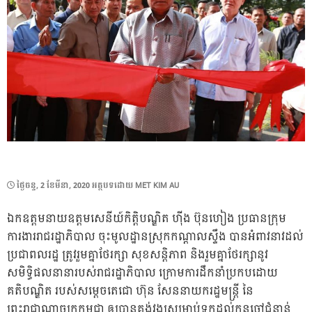
POSTED
ថ្ងៃ​ចន្ទ, 2 ខែ​មីនា, 2020
អត្ថបទដោយ
MET KIM AU
ON
ឯកឧត្តមនាយឧត្តមសេនីយ៍កិត្តិបណ្ឌិត ហ៊ីង ប៊ុនហៀង ប្រធានក្រុម
ការងាររាជរដ្ឋាភិបាល ចុះមូលដ្ឋានស្រុកកណ្ដាលស្ទឹង បានអំពាវនាវដល់
ប្រជាពលរដ្ឋ ត្រូវរួមគ្នាថែរក្សា សុខសន្តិភាព និងរួមគ្នាថែរក្សានូវ
សមិទ្ធិផលនានារបស់រាជរដ្ឋាភិបាល ក្រោមការដឹកនាំប្រកបដោយ
គតិបណ្ឌិត របស់សម្ដេចតេជោ ហ៊ុន សែននាយករដ្ឋមន្ត្រី នៃ
ព្រះរាជាណាចក្រកម្ពុជា ឲ្យបានគង់វង្សសម្រាប
់ទុកដល់កូនចៅជំនាន់