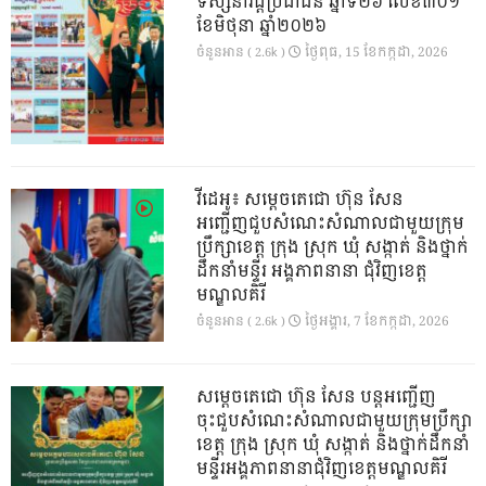
ទស្សនាវដ្ដីប្រជាជន ឆ្នាំទី២៦ លេខ៣០១
ខែមិថុនា ឆ្នាំ២០២៦
ថ្ងៃ​ពុធ, 15 ខែ​កក្កដា, 2026
ចំនួនអាន ( 2.6k )
វីដេអូ៖ សម្តេចតេជោ ហ៊ុន សែន
អញ្ជើញជួបសំណេះសំណាលជាមួយក្រុម
ប្រឹក្សាខេត្ត ក្រុង ស្រុក ឃុំ សង្កាត់ និងថ្នាក់
ដឹកនាំមន្ទីរ អង្គភាពនានា ជុំវិញខេត្ត
មណ្ឌលគិរី
ថ្ងៃ​អង្គារ, 7 ខែ​កក្កដា, 2026
ចំនួនអាន ( 2.6k )
សម្តេចតេជោ ហ៊ុន សែន បន្តអញ្ជើញ
ចុះជួបសំណេះសំណាលជាមួយក្រុមប្រឹក្សា
ខេត្ត ក្រុង ស្រុក ឃុំ សង្កាត់ និងថ្នាក់ដឹកនាំ
មន្ទីរអង្គភាពនានាជុំវិញខេត្តមណ្ឌលគិរី