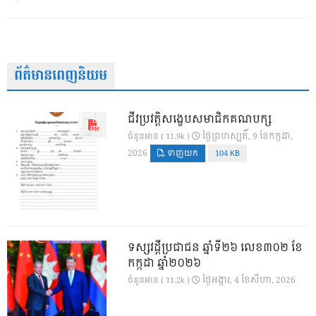
ព័ត៌មានពេញនិយម
ជីវប្រវត្តិសង្ខេបសមាជិកគណបក្ស
ថ្ងៃ​ព្រហស្បតិ៍, 9 ខែ​កក្កដា,
ចំនួនអាន ( 11.9k )
2026
ទាញយក
104 KB
ទស្សវដ្តីប្រជាជន ឆ្នាំទី២៦ លេខ៣០២ ខែ
កក្កដា ឆ្នាំ២០២៦
ថ្ងៃ​អង្គារ, 4 ខែ​សីហា, 2026
ចំនួនអាន ( 11.2k )