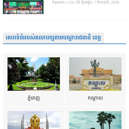
ថ្ងៃ​អង្គារ, 7 ខែ​កក្កដា, 2026
ចំនួនអាន ( 2.5k )
គេហទំព័ររបស់គណបក្សតាមបណ្តារាជធានី ខេត្ត
ភ្នំពេញ
កណ្តាល