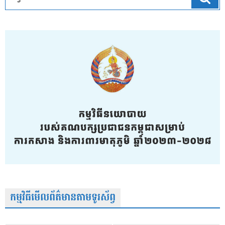
កម្មវិធីមើលព័ត៌មានតាមទូរស័ព្វ