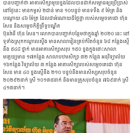
បានបញ្ជាក់ថា អាគារសិក្សាមួយខ្នងដែលបានដាក់សម្ពោធឲ្យប្រើប្រាស់
នៅថ្ងៃនេះ មានកម្ពស់ ២ជាន់ មាន ១០បន្ទប់ មានទទឹង ៩ ម៉ែត្រ និង
បណ្ដោយ ៤៦ ម៉ែត្រ ដែលជាអំណោយដ៏ថ្លៃថ្លា របស់សម្ដេចតេជោ ហ៊ុន
សែន និងសម្ដេចកិត្តិព្រឹទ្ធបណ្ឌិត
ប៊ុនរ៉ានី ហ៊ុន សែន។ លោកបានបញ្ជាក់បន្ថែមថាក្នុងឆ្នាំ ២០២០ នេះ នៅ
ទូទាំងស្រុកកណ្តាលស្ទឹង មានសាលារៀនគ្រប់កំរិតចំនួន ៦៨ កន្លែងស្មើ
នឹង ៥៤៨ ថ្នាក់ មានអាគារសិក្សាសរុប ១៥០ ខ្នងក្នុងនោះសាលា
មត្តេយ្យមាន ១៧កន្លែង សាលាបឋមសិក្សា ៣២ កន្លែង អនុវិទ្យាល័យ
១៦កន្លែង វិទ្យាល័យ ៣ កន្លែង អាគារសិក្សារបស់សម្ដេចតេជោ ហ៊ុន
សែន មាន ៤០ ខ្នងស្មើនឹង ២១០ បន្ទប់នឹងមានសិស្សសរុបចំនួន
២០២៩២នាក់ ស្រី ១០១៣៥នាក់ និងមានគ្រូសរុបចំនួន ៧៦៩នាក់ ស្រី
៤១៣នាក់។