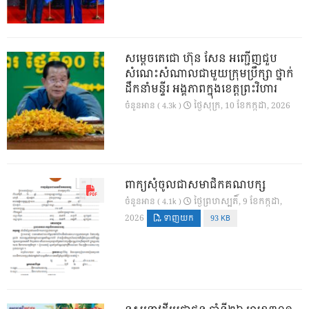
សម្តេចតេជោ ហ៊ុន សែន អញ្ជើញជួប
សំណេះសំណាលជាមួយក្រុមប្រឹក្សា ថ្នាក់
ដឹកនាំមន្ទីរ អង្គភាពក្នុងខេត្តព្រះវិហារ
ថ្ងៃ​សុក្រ, 10 ខែ​កក្កដា, 2026
ចំនួនអាន ( 4.3k )
ពាក្យសុំចូលជាសមាជិកគណបក្ស
ថ្ងៃ​ព្រហស្បតិ៍, 9 ខែ​កក្កដា,
ចំនួនអាន ( 4.1k )
2026
ទាញយក
93 KB