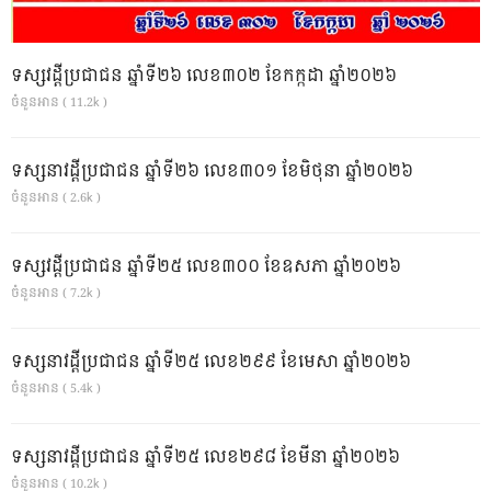
ទស្សវដ្តីប្រជាជន ឆ្នាំទី២៦ លេខ៣០២ ខែកក្កដា ឆ្នាំ២០២៦
ចំនួនអាន ( 11.2k )
ទស្សនាវដ្ដីប្រជាជន ឆ្នាំទី២៦ លេខ៣០១ ខែមិថុនា ឆ្នាំ២០២៦
ចំនួនអាន ( 2.6k )
ទស្សវដ្តីប្រជាជន ឆ្នាំទី២៥ លេខ៣០០ ខែឧសភា ឆ្នាំ២០២៦
ចំនួនអាន ( 7.2k )
ទស្សនាវដ្ដីប្រជាជន ឆ្នាំទី២៥ លេខ២៩៩ ខែមេសា ឆ្នាំ២០២៦
ចំនួនអាន ( 5.4k )
ទស្សនាវដ្ដីប្រជាជន ឆ្នាំទី២៥ លេខ២៩៨ ខែមីនា ឆ្នាំ២០២៦
ចំនួនអាន ( 10.2k )