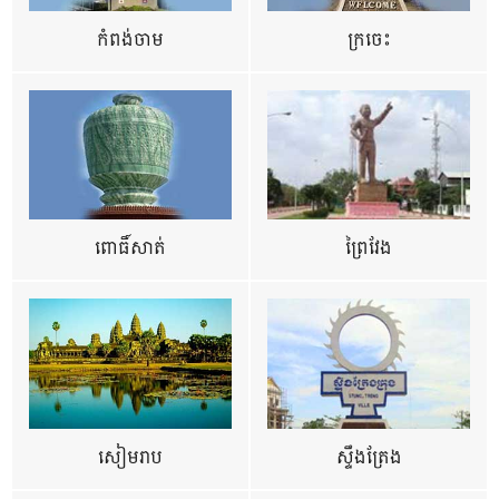
កំពង់ចាម
ក្រចេះ
ពោធិ៍សាត់
ព្រៃវែង
សៀមរាប
ស្ទឹងត្រែង