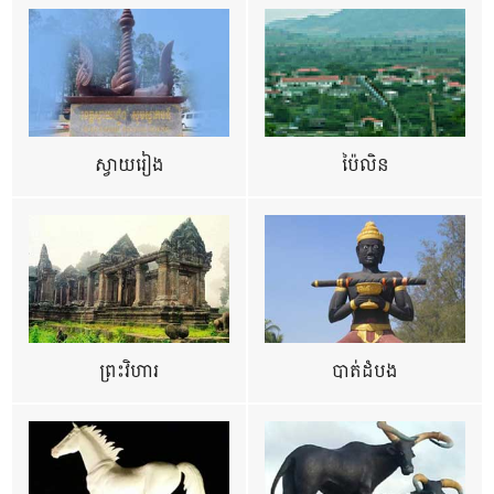
ស្វាយរៀង
ប៉ៃលិន
ព្រះវិហារ
បាត់ដំបង