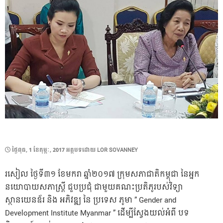
POSTED
ថ្ងៃ​ពុធ, 1 ខែ​កុម្ភៈ, 2017
អត្ថបទដោយ
LOR SOVANNEY
ON
រសៀល ថ្ងៃទី៣១ ខែមករា ឆ្នាំ២០១៧ ក្រុមសភាជាតិកម្ពុជា នៃអ្នក
នយោបាយសភាស្រ្តី ជួបប្រជុំ ជាមួយគណះប្រតិភូរបស់វិទ្យា
ស្ថានយេនឌ័រ និង អភិវឌ្ឍ នៃ ប្រទេស ភូមា ” Gender and
Development Institute Myanmar ” ដើម្បីស្វែងយល់អំពី បទ