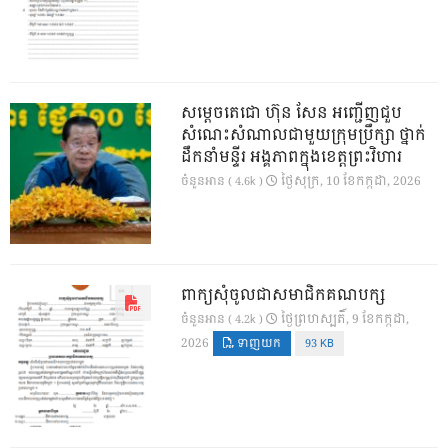
សម្តេចតេជោ ហ៊ុន សែន អញ្ជើញជួប
សំណេះសំណាលជាមួយក្រុមប្រឹក្សា ថ្នាក់
ដឹកនាំមន្ទីរ អង្គភាពក្នុងខេត្តព្រះវិហារ
ថ្ងៃ​សុក្រ, 10 ខែ​កក្កដា, 2026
ចំនួនអាន ( 4.6k )
ពាក្យសុំចូលជាសមាជិកគណបក្ស
ថ្ងៃ​ព្រហស្បតិ៍, 9 ខែ​កក្កដា,
ចំនួនអាន ( 4.2k )
2026
ទាញយក
93 KB