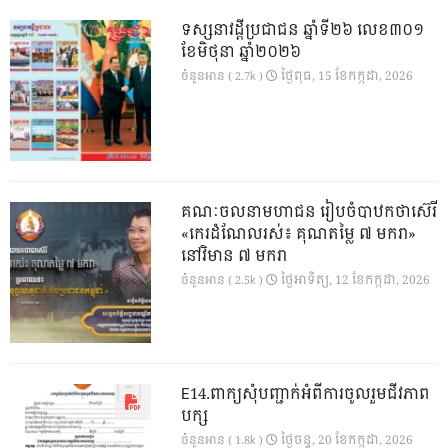
ទស្សនាវដ្ដីប្រជាជន ឆ្នាំទី២៦ លេខ៣០១
ខែមិថុនា ឆ្នាំ២០២៦
ថ្ងៃ​ពុធ, 15 ខែ​កក្កដា, 2026
ចំនួនអាន ( 2.7k )
គណៈចលនាមហាជន រៀបចំបាឋកថាស៊េរី
«កេរដំណែលរស់៖ គុណតម្លៃ ៧ មករា»
នៅវិមាន ៧ មករា
ថ្ងៃ​អាទិត្យ, 12 ខែ​កក្កដា, 2026
ចំនួនអាន ( 2.5k )
E14.ពាក្យសុំបញ្ជាក់អំពីការចូលរួមជីវភាព
បក្ស
ថ្ងៃ​ចន្ទ, 20 ខែ​កក្កដា, 2026
ចំនួនអាន ( 1.8k )