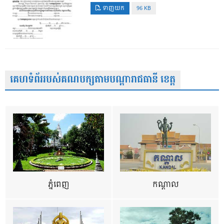
ទាញយក
96 KB
គេហទំព័ររបស់គណបក្សតាមបណ្តារាជធានី ខេត្ត
ភ្នំពេញ
កណ្តាល