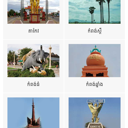
តាកែវ
កំពង់ស្ពឺ
កំពង់ធំ
កំពង់ឆ្នាំង