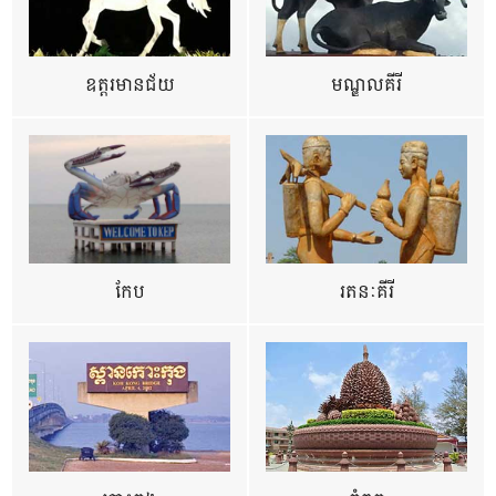
ឧត្ដរមានជ័យ
មណ្ឌលគីរី
កែប
រតនៈគីរី