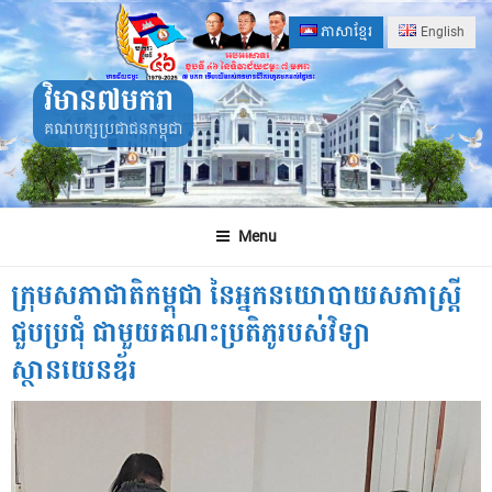
Skip
ភាសាខ្មែរ
English
to
content
វិមាន៧មករា
គណបក្សប្រជាជនកម្ពុជា
Menu
ក្រុមសភាជាតិកម្ពុជា នៃអ្នកនយោបាយសភាស្រ្តី
ជួបប្រជុំ ជាមួយគណះប្រតិភូរបស់វិទ្យា
ស្ថានយេនឌ័រ