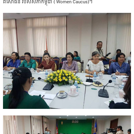
ពិសោធន៍ របស់សភាកម្ពុជា ( Women Caucus)។