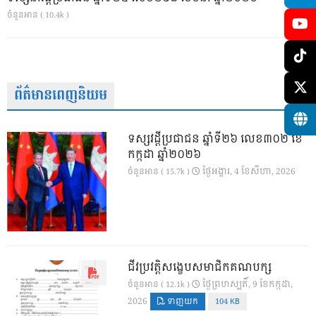
ចំនួនអាន ( 10.4k )
ព័ត៌មានពេញនិយម
ទស្សវដ្តីប្រជាជន ឆ្នាំទី២៦ លេខ៣០២ ខែ
កក្កដា ឆ្នាំ២០២៦
ថ្ងៃ​អង្គារ, 4 ខែ​សីហា, 2026
ចំនួនអាន ( 15.7k )
ជីវប្រវត្តិសង្ខេបសមាជិកគណបក្ស
ថ្ងៃ​ព្រហស្បតិ៍, 9 ខែ​កក្កដា,
ចំនួនអាន ( 12.1k )
2026
ទាញយក
104 KB