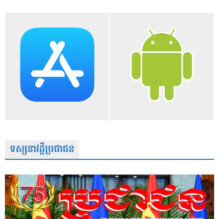
ទស្សនាវដ្តីប្រជាជន