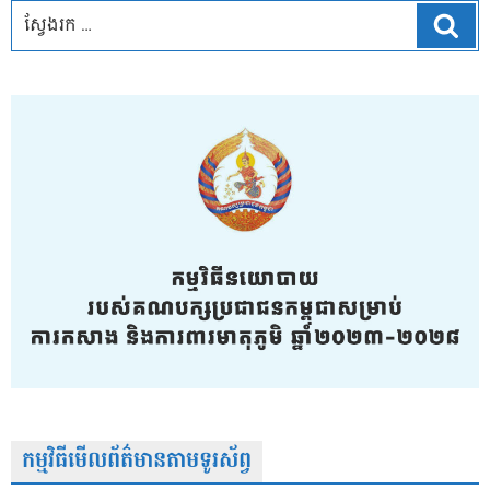
ស្វែ
កម្មវិធីមើលព័ត៌មានតាមទូរស័ព្វ