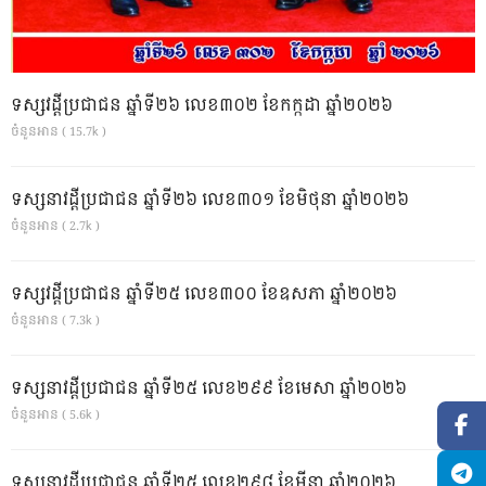
ទស្សវដ្តីប្រជាជន ឆ្នាំទី២៦ លេខ៣០២ ខែកក្កដា ឆ្នាំ២០២៦
ចំនួនអាន ( 15.7k )
ទស្សនាវដ្ដីប្រជាជន ឆ្នាំទី២៦ លេខ៣០១ ខែមិថុនា ឆ្នាំ២០២៦
ចំនួនអាន ( 2.7k )
ទស្សវដ្តីប្រជាជន ឆ្នាំទី២៥ លេខ៣០០ ខែឧសភា ឆ្នាំ២០២៦
ចំនួនអាន ( 7.3k )
ទស្សនាវដ្ដីប្រជាជន ឆ្នាំទី២៥ លេខ២៩៩ ខែមេសា ឆ្នាំ២០២៦
ចំនួនអាន ( 5.6k )
ទស្សនាវដ្ដីប្រជាជន ឆ្នាំទី២៥ លេខ២៩៨ ខែមីនា ឆ្នាំ២០២៦