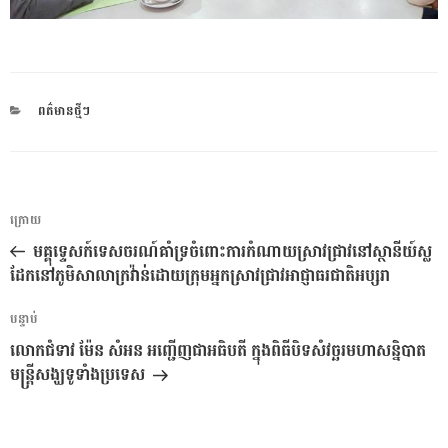
CATEGORIES
ពត៌មានថ្មីៗ
ការ​
អត្ថបទ
ក្រោយ
នាំទិស​
មុន
មគ្គុទ្ទេសក៍ទេសចរណ៍គាំទ្រចំពោះការកំណាយស្រាវជ្រាវនៅស្ថានីយ៍ស្ល
ប្រកាស
ដែកនៅភូមិសាលាក្រវ៉ាន់ដោយក្រុមអ្នកស្រាវជ្រាវអាជ្ញាធរជាតិអប្សរា
អត្ថបទ
បន្ទាប់
បន្ទាប់
លោកជំទាវ ម៉ែន សំអន អញ្ជើញជាអធិបតី ក្នុងពិធីបិទសំវច្ឆរមហាសន្និបាត
មន្ត្រីសង្ឃទូទាំងប្រទេស