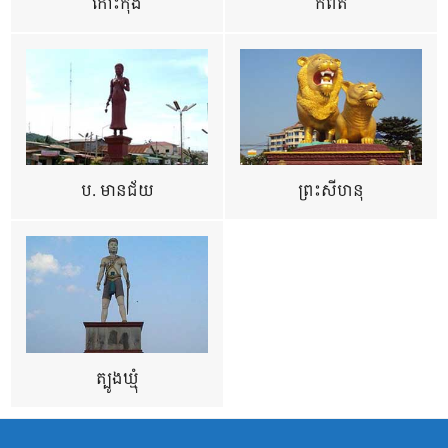
កោះកុង
កំពត
ប. មានជ័យ
ព្រះសីហនុ
ត្បូងឃ្មុំ