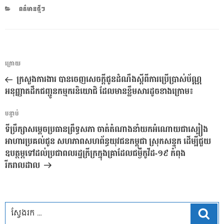
CATEGORIES
ពត៌មានថ្មីៗ
ការ​
អត្ថបទ
ក្រោយ
នាំទិស​
មុន
ក្រសួងការងារ បានចេញសេចក្តីជូនដំណឹងស្តីពីការប្រើប្រាស់ប័ណ្ណ
ប្រកាស
អនុញ្ញាតដឹកជញ្ជូនកម្មករនិយោជិ ដែលមានខ្លឹមសារដូចខាងក្រោម៖
អត្ថបទ
បន្ទាប់
បន្ទាប់
ទីប្រឹក្សាសម្តេចប្រធានព្រឹទ្ធសភា ចាត់តំណាងនាំយកអំណោយជាស្បៀង
អាហារប្រគល់ជូន សហភាពសហព័ន្ធយុវជនកម្ពុជា ស្រុកសន្ទុក ដើម្បីជួយ
ឧបត្ថម្ភទៅដល់ប្រជាពលរដ្ឋក្រីក្រក្នុងគ្រាដែលជម្ងឺកូវីដ-១៩ កំពុង
រីករាលដាល
ស្វែ