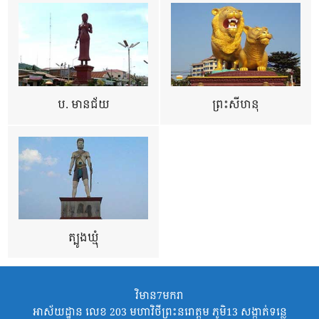
ប. មានជ័យ
ព្រះសីហនុ
ត្បូងឃ្មុំ
វិមាន7មករា
អាស័យដ្ឋាន លេខ 203 មហាវិថីព្រះនរោត្តម ភូមិ13 សង្កាត់ទន្លេ