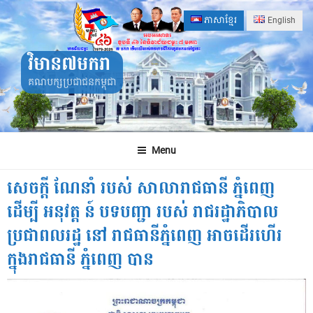
Skip
ភាសាខ្មែរ
English
to
content
វិមាន៧មករា
គណបក្សប្រជាជនកម្ពុជា
Menu
សេចក្តី ណែនាំ របស់ សាលារាជធានី ភ្នំពេញ
ដើម្បី អនុវត្ត ន៍ បទបញ្ជា របស់ រាជរដ្ឋាភិបាល
ប្រជាពលរដ្ឋ នៅ រាជធានីភ្នំពេញ អាចដេីរហេីរ
ក្នុងរាជធានី ភ្នំពេញ បាន