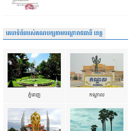
គេហទំព័ររបស់គណបក្សតាមបណ្តារាជធានី ខេត្ត
ភ្នំពេញ
កណ្តាល