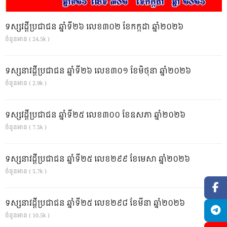
ទស្សវដ្តីប្រជាជន ឆ្នាំទី២៦ លេខ៣០២ ខែកក្កដា ឆ្នាំ២០២៦
ចំនួនអាន ( 24.5k )
ទស្សនាវដ្ដីប្រជាជន ឆ្នាំទី២៦ លេខ៣០១ ខែមិថុនា ឆ្នាំ២០២៦
ចំនួនអាន ( 2.9k )
ទស្សវដ្តីប្រជាជន ឆ្នាំទី២៥ លេខ៣០០ ខែឧសភា ឆ្នាំ២០២៦
ចំនួនអាន ( 7.5k )
ទស្សនាវដ្ដីប្រជាជន ឆ្នាំទី២៥ លេខ២៩៩ ខែមេសា ឆ្នាំ២០២៦
ចំនួនអាន ( 5.7k )
ទស្សនាវដ្ដីប្រជាជន ឆ្នាំទី២៥ លេខ២៩៨ ខែមីនា ឆ្នាំ២០២៦
ចំនួនអាន ( 10.5k )