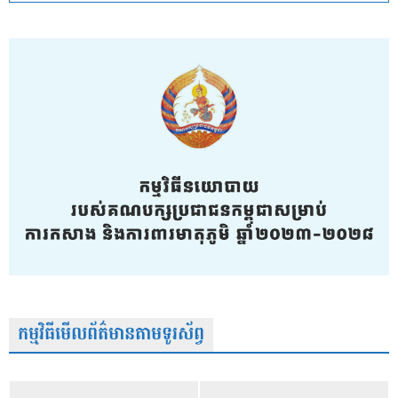
កម្មវិធីមើលព័ត៌មានតាមទូរស័ព្វ