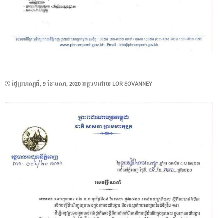
POSTED
ថ្ងៃ​ព្រហស្បតិ៍, 9 ខែ​មេសា, 2020
អត្ថបទដោយ
LOR SOVANNEY
ON