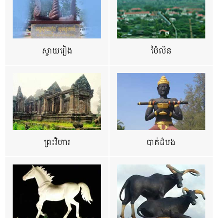
ស្វាយរៀង
ប៉ៃលិន
ព្រះវិហារ
បាត់ដំបង