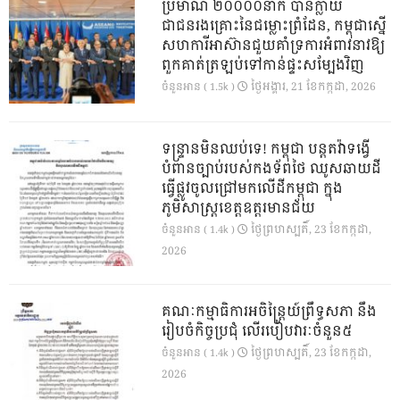
ប្រមាណ ២០០០០នាក់ បានក្លាយ
ជាជនរងគ្រោះនៃជម្លោះព្រំដែន, កម្ពុជាស្នើ
សហការីអាស៊ានជួយគាំទ្រការអំពាវនាវឱ្យ
ពួកគាត់ត្រឡប់ទៅកាន់ផ្ទះសម្បែងវិញ
ថ្ងៃ​អង្គារ, 21 ខែ​កក្កដា, 2026
ចំនួនអាន ( 1.5k )
ទន្ទ្រានមិនឈប់ទេ! កម្ពុជា បន្តតវ៉ាទង្វើ
បំពានច្បាប់របស់កងទ័ពថៃ ឈូសឆាយដី
ធ្វើផ្លូវចូលជ្រៅមកលើដីកម្ពុជា ក្នុង
ភូមិសាស្ត្រខេត្តឧត្តរមានជ័យ
ថ្ងៃ​ព្រហស្បតិ៍, 23 ខែ​កក្កដា,
ចំនួនអាន ( 1.4k )
2026
គណៈកម្មាធិការអចិន្ត្រៃយ៍ព្រឹទ្ធសភា នឹង
រៀបចំកិច្ចប្រជុំ លើរបៀបវារៈចំនួន៥
ថ្ងៃ​ព្រហស្បតិ៍, 23 ខែ​កក្កដា,
ចំនួនអាន ( 1.4k )
2026