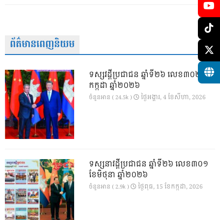
ព័ត៌មានពេញនិយម
ទស្សវដ្តីប្រជាជន ឆ្នាំទី២៦ លេខ៣០២ ខែ
កក្កដា ឆ្នាំ២០២៦
ថ្ងៃ​អង្គារ, 4 ខែ​សីហា, 2026
ចំនួនអាន ( 24.5k )
ទស្សនាវដ្ដីប្រជាជន ឆ្នាំទី២៦ លេខ៣០១
ខែមិថុនា ឆ្នាំ២០២៦
ថ្ងៃ​ពុធ, 15 ខែ​កក្កដា, 2026
ចំនួនអាន ( 2.9k )