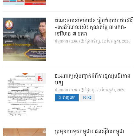
គណៈចលនាមហាជន រៀបចំបាឋកថាស៊េរី
«កេរដំណែលរស់៖ គុណតម្លៃ ៧ មករា»
នៅវិមាន ៧ មករា
ថ្ងៃ​អាទិត្យ, 12 ខែ​កក្កដា, 2026
ចំនួនអាន ( 2.6k )
E14.ពាក្យសុំបញ្ជាក់អំពីការចូលរួមជីវភាព
បក្ស
ថ្ងៃ​ចន្ទ, 20 ខែ​កក្កដា, 2026
ចំនួនអាន ( 1.9k )
ទាញយក
96 KB
ប្រមុខការទូតកម្ពុជា៖ ជនស៊ីវិលកម្ពុជា