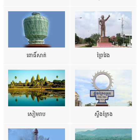
ពោធិ៍សាត់
ព្រៃវែង
សៀមរាប
ស្ទឹងត្រែង