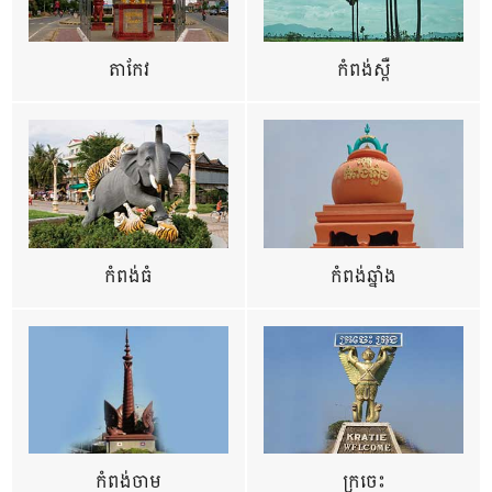
តាកែវ
កំពង់ស្ពឺ
កំពង់ធំ
កំពង់ឆ្នាំង
កំពង់ចាម
ក្រចេះ