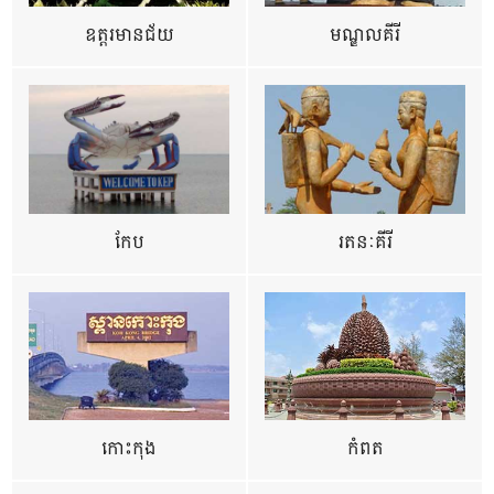
ឧត្ដរមានជ័យ
មណ្ឌលគីរី
កែប
រតនៈគីរី
កោះកុង
កំពត