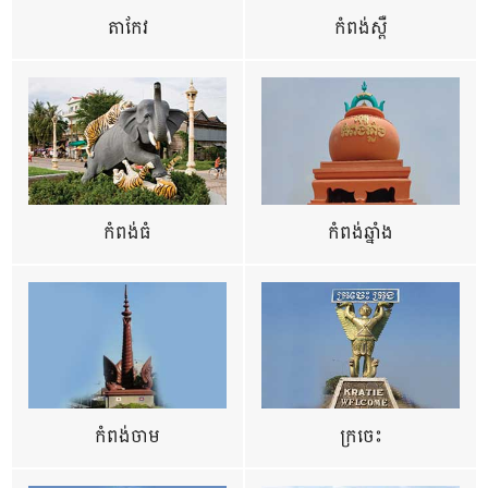
តាកែវ
កំពង់ស្ពឺ
កំពង់ធំ
កំពង់ឆ្នាំង
កំពង់ចាម
ក្រចេះ