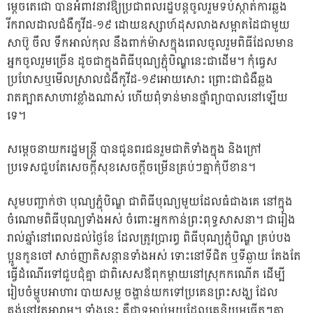
ម្តេចតេជោ បានអំពាវនាវឱ្យប្រជាពលរដ្ឋបន្តចូលរួមទប់ស្កាត់ការឆ្លង
រីករាលដាលជំងឺកូវីដ-១៩ ដោយឧស្សាហ៍ដុសលាងសម្អាតដៃជាមួយ
សាប៊ូ ចឹល ទឹកអាល់កុល នឹងពាក់ម៉ាសក្នុងពេលចូលរួមពិធីដែលមាន
អ្នកចូលរួមច្រើន ដូចជាក្នុងពិធីបុណ្យភ្ជុំបិណ្ឌនេះជាដើម។ កុំធ្វេស
ប្រហែសឬមើលស្រាលជំងឺកូវីដ-១៩អោយសោះ ព្រោះជាជំងឺឆ្លង
រាតត្បាតសាហាវខ្លាំងណាស់ ហើយពុំទាន់មានថ្នាំព្យាបាលនៅឡើយ
ទេ។
សម្តេចនាយករដ្ឋមន្រ្តី បានជូនពរជនរួមជាតិទាំងក្នុង និងក្រៅ
ប្រទេសជួបតែសេចក្តីសុខសេចក្តីចម្រើនគ្រប់ៗគ្នាកុំបីខាន។
សូមបញ្ជាក់ថា បុណ្យភ្ជុំបិណ្ឌ ជាពិធីបុណ្យមួយដែលធំជាងគេ នៅក្នុង
ចំណោមពិធីបុណ្យទាំងអស់ ចំពោះអ្នកកាន់ព្រះពុទ្ធសាសនា។ ជារៀង
រាល់ឆ្នាំនៅពេលដល់ថ្ងៃខែ ដែលត្រូវប្រារព្ធ ពិធីបុណ្យភ្ជុំបិណ្ឌ គ្រប់បង
ប្អូនកូនចៅ សាច់ញាតិសន្ដានទាំងអស់ ទោះនៅទីជិត ឬទីឆ្ងាយ តែងតែ
ធ្វើដំណើរទៅជួបជុំគ្នា ជាពិសេសឪពុកម្ដាយនៅស្រុកកណើត ដើម្បី
រៀបចំម្ហូបអាហារ បាយសម្ល ចង្ហាន់យកទៅប្រគេនព្រះសង្ឃ ដែល
គង់នៅវត្តអារាម។ ទាំងនេះ គឺជាទម្លាប់មួយដែលគេនិយមធ្វើតៗគ្នា