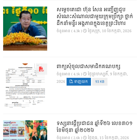
សម្តេចតេជោ ហ៊ុន សែន អញ្ជើញជួប
សំណេះសំណាលជាមួយក្រុមប្រឹក្សា ថ្នាក់
ដឹកនាំមន្ទីរ អង្គភាពក្នុងខេត្តព្រះវិហារ
ថ្ងៃ​សុក្រ, 10 ខែ​កក្កដា, 2026
ចំនួនអាន ( 4.3k )
ពាក្យសុំចូលជាសមាជិកគណបក្ស
ថ្ងៃ​ព្រហស្បតិ៍, 9 ខែ​កក្កដា,
ចំនួនអាន ( 4.1k )
2026
ទាញយក
93 KB
ទស្សនាវដ្ដីប្រជាជន ឆ្នាំទី២៦ លេខ៣០១
ខែមិថុនា ឆ្នាំ២០២៦
ថ្ងៃ​ពុធ, 15 ខែ​កក្កដា, 2026
ចំនួនអាន ( 2.6k )