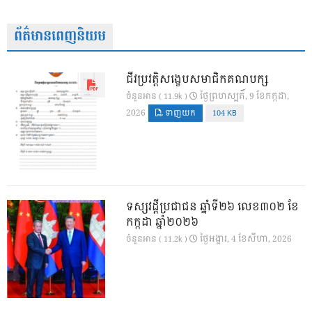
ព័ត៌មានពេញនិយម
ជីវប្រវត្តិសង្ខេបសមាជិកគណបក្ស
ថ្ងៃ​ព្រហស្បតិ៍, 9 ខែ​កក្កដា,
ចំនួនអាន ( 11.9k )
2026
ទាញយក
104 KB
ទស្សវដ្តីប្រជាជន ឆ្នាំទី២៦ លេខ៣០២ ខែ
កក្កដា ឆ្នាំ២០២៦
ថ្ងៃ​អង្គារ, 4 ខែ​សីហា, 2026
ចំនួនអាន ( 11.2k )