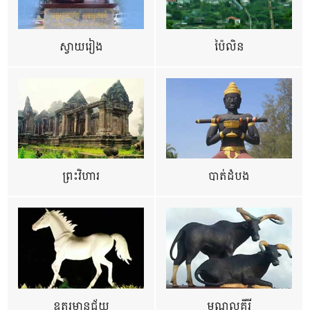
ស្វាយរៀង
ប៉ៃលិន
ព្រះវិហារ
បាត់ដំបង
ឧត្ដរមានជ័យ
មណ្ឌលគីរី