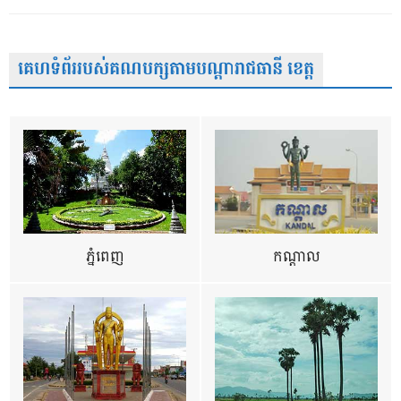
គេហទំព័ររបស់គណបក្សតាមបណ្តារាជធានី ខេត្ត
ភ្នំពេញ
កណ្តាល