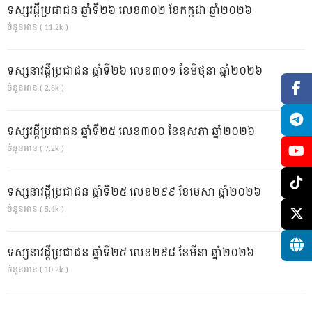
ទស្សវដ្តីប្រជាជន ឆ្នាំទី២៦ លេខ៣០២ ខែកក្កដា ឆ្នាំ២០២៦
ចំនួនអាន ( 11.2k )
ទស្សនាវដ្ដីប្រជាជន ឆ្នាំទី២៦ លេខ៣០១ ខែមិថុនា ឆ្នាំ២០២៦
ចំនួនអាន ( 2.6k )
ទស្សវដ្តីប្រជាជន ឆ្នាំទី២៥ លេខ៣០០ ខែឧសភា ឆ្នាំ២០២៦
ចំនួនអាន ( 7.2k )
ទស្សនាវដ្ដីប្រជាជន ឆ្នាំទី២៥ លេខ២៩៩ ខែមេសា ឆ្នាំ២០២៦
ចំនួនអាន ( 5.4k )
ទស្សនាវដ្ដីប្រជាជន ឆ្នាំទី២៥ លេខ២៩៨ ខែមីនា ឆ្នាំ២០២៦
ចំនួនអាន ( 10.2k )