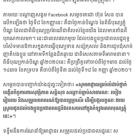
ដល់ប្រជាពលរដ្ឋនិងទេសចរនៅក្នុងកំឡុងពេលបុណ្យភ្ជុំនេះ។
តាមរយៈបណ្តាញសង្គម Facebook សម្តេចតេជោ ហ៊ុន សែន បាន
លើកឡើងថា ថ្ងៃទី៨ ខែកញ្ញានេះ គឺជាថ្ងៃកាន់បិណ្ឌ៦ នៃពិធីបុណ្យភ្ជុំ
បិណ្ឌ ដែលជាពិធីបុណ្យប្រពៃណីជាតិរបស់ខ្មែរយើង ដែលមានតាំងពី
បុរាណកាលមក។ នេះជាពេលវេលាមួយ ដែលបងប្អូនប្រជាពលរដ្ឋពុទ្ធ
បរិស័ទមានឱកាសក្នុងការធ្វើបុណ្យទាន សន្សំកុសល និងការជួបជុំសាច់
ញាតិបងប្អូន នៅតាមទីកន្លែងជិតឆ្ងាយ ជាពិសេសតាមទីអារាមនានា។
ពិធីបុណ្យកាន់បិណ្ឌ ឆ្នាំ២០២០នេះ គឺប្រព្រឹត្តទៅចាប់ពីថ្ងៃ១រោច ដល់ថ្ងៃ
១៤រោច ខែភទ្របទ គឺចាប់ពីថ្ងៃទី៣ ដល់ថ្ងៃទី១៨ ខែ កញ្ញា ឆ្នាំ២០២០។
សម្តេចបានបញ្ជាក់យ៉ាងដូច្នេះទៀតថា៖
«សូមអាជ្ញាធរគ្រប់លំដាប់ថ្នាក់
បង្កើនកិច្ចការពារសុវត្ថិភាព សន្តិសុខ សណ្តាប់ធ្នាប់សាធារណៈ របៀប
រៀបរយ និងសម្រួលចរាចរណ៍ឱ្យបានល្អប្រសើរ ដើម្បីបង្កលក្ខណៈងាយ
ស្រួលជូនដល់បងប្អូនប្រជាពលរដ្ឋនិងទេសចរនៅក្នុងកំឡុងពេលបុណ្យភ្ជុំ
នេះ»
។
ទន្ទឹមនឹងការណែនាំឱ្យអាជ្ញាធរ សម្រួលដល់ប្រជាពលរដ្ឋនេះ ស