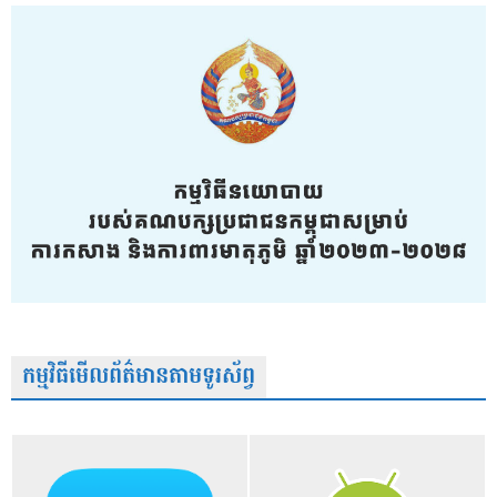
កម្មវិធីមើលព័ត៌មានតាមទូរស័ព្វ