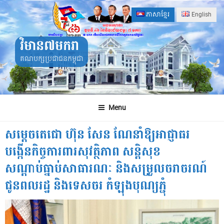
Skip
ភាសាខ្មែរ
English
to
content
វិមាន៧មករា
គណបក្សប្រជាជនកម្ពុជា
Menu
សម្តេចតេជោ ហ៊ុន សែន ណែនាំឱ្យអាជ្ញាធរ
បង្កើនកិច្ចការពារសុវត្ថិភាព សន្តិសុខ
សណ្តាប់ធ្នាប់សាធារណៈ និងសម្រួលចរាចរណ៍
ជូនពលរដ្ឋ និងទេសចរ កំឡុងបុណ្យភ្ជុំ