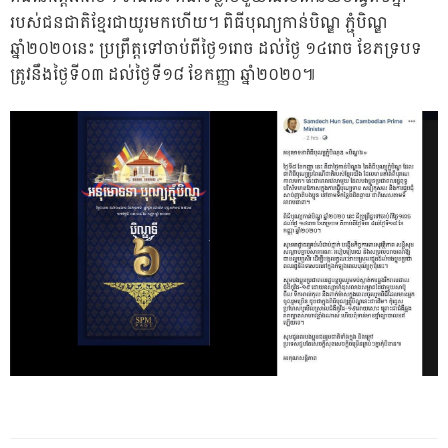
របស់ជនជាតិខ្មែរជាយូរមកហើយ។ ពិធីបុណ្យកាន់បិណ្ឌ ភ្ជុំបិណ្ឌ
ឆ្នាំ២០២០នេះ ប្រព្រឹត្តទៅចាប់ពីថ្ងៃ១រោច ដល់ថ្ងៃ ១៤រោច ខែភទ្របទ
ត្រូវនឹងថ្ងៃទី០៣ ដល់ថ្ងៃទី១៨ ខែកញ្ញា ឆ្នាំ២០២០៕