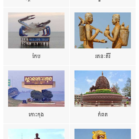
កែប
រតនៈគីរី
កោះកុង
កំពត