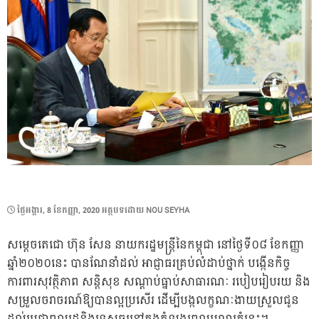
POSTED
ថ្ងៃ​អង្គារ, 8 ខែ​កញ្ញា, 2020
អត្ថបទដោយ
NOU SEYHA
ON
សម្តេចតេជោ ហ៊ុន សែន នាយករដ្ឋមន្រ្តីនៃកម្ពុជា នៅថ្ងៃទី០៨ ខែកញ្ញា
ឆ្នាំ២០២០នេះ បានណែនាំដល់ អាជ្ញាធរគ្រប់លំដាប់ថ្នាក់ បង្កើនកិច្ច
ការពារសុវត្ថិភាព សន្តិសុខ សណ្តាប់ធ្នាប់សាធារណៈ របៀបរៀបរយ និង
សម្រួលចរាចរណ៍ឱ្យបានល្អប្រសើរ ដើម្បីបង្កលក្ខណៈងាយស្រួលជូន