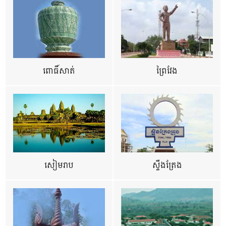
ពោធិ៍សាត់
ព្រៃវែង
សៀមរាប
ស្ទឹងត្រែង