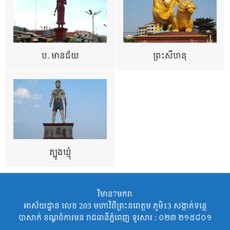
ប. មានជ័យ
ព្រះសីហនុ
ត្បូងឃ្មុំ
វិមាន7មករា
អាស័យដ្ឋាន លេខ 203 មហាវិថីព្រះនរោត្តម ភូមិ13 សង្កាត់ទន្លេ
បាសាក់ ខណ្ឌចំការមន រាជធានីភ្នំពេញ ទូរសារ : ០២៣ ២១៥៨០១