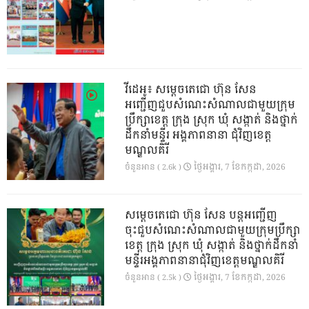
វីដេអូ៖ សម្តេចតេជោ ហ៊ុន សែន
អញ្ជើញជួបសំណេះសំណាលជាមួយក្រុម
ប្រឹក្សាខេត្ត ក្រុង ស្រុក ឃុំ សង្កាត់ និងថ្នាក់
ដឹកនាំមន្ទីរ អង្គភាពនានា ជុំវិញខេត្ត
មណ្ឌលគិរី
ថ្ងៃ​អង្គារ, 7 ខែ​កក្កដា, 2026
ចំនួនអាន ( 2.6k )
សម្តេចតេជោ ហ៊ុន សែន បន្តអញ្ជើញ
ចុះជួបសំណេះសំណាលជាមួយក្រុមប្រឹក្សា
ខេត្ត ក្រុង ស្រុក ឃុំ សង្កាត់ និងថ្នាក់ដឹកនាំ
មន្ទីរអង្គភាពនានាជុំវិញខេត្តមណ្ឌលគិរី
ថ្ងៃ​អង្គារ, 7 ខែ​កក្កដា, 2026
ចំនួនអាន ( 2.5k )