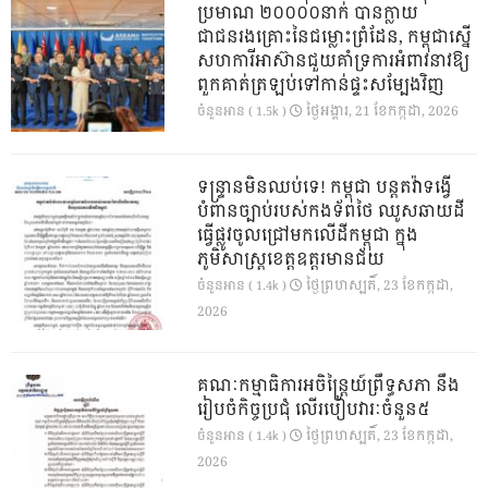
ប្រមាណ ២០០០០នាក់ បានក្លាយ
ជាជនរងគ្រោះនៃជម្លោះព្រំដែន, កម្ពុជាស្នើ
សហការីអាស៊ានជួយគាំទ្រការអំពាវនាវឱ្យ
ពួកគាត់ត្រឡប់ទៅកាន់ផ្ទះសម្បែងវិញ
ថ្ងៃ​អង្គារ, 21 ខែ​កក្កដា, 2026
ចំនួនអាន ( 1.5k )
ទន្ទ្រានមិនឈប់ទេ! កម្ពុជា បន្តតវ៉ាទង្វើ
បំពានច្បាប់របស់កងទ័ពថៃ ឈូសឆាយដី
ធ្វើផ្លូវចូលជ្រៅមកលើដីកម្ពុជា ក្នុង
ភូមិសាស្ត្រខេត្តឧត្តរមានជ័យ
ថ្ងៃ​ព្រហស្បតិ៍, 23 ខែ​កក្កដា,
ចំនួនអាន ( 1.4k )
2026
គណៈកម្មាធិការអចិន្ត្រៃយ៍ព្រឹទ្ធសភា នឹង
រៀបចំកិច្ចប្រជុំ លើរបៀបវារៈចំនួន៥
ថ្ងៃ​ព្រហស្បតិ៍, 23 ខែ​កក្កដា,
ចំនួនអាន ( 1.4k )
2026