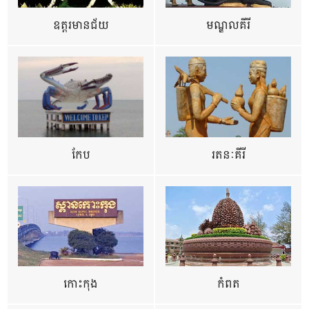
ឧត្ដរមានជ័យ
មណ្ឌលគីរី
កែប
រតនៈគីរី
កោះកុង
កំពត