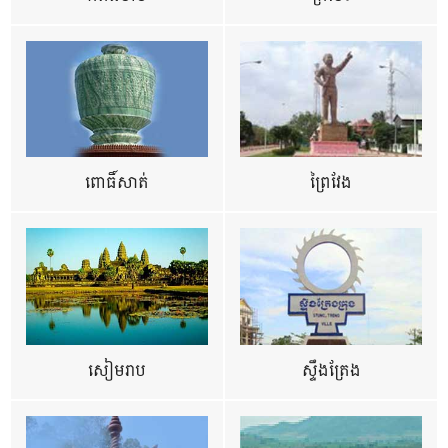
ពោធិ៍សាត់
ព្រៃវែង
សៀមរាប
ស្ទឹងត្រែង