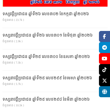
ទស្សវដ្តីប្រជាជន ឆ្នាំទី២៦ លេខ៣០២ ខែកក្កដា ឆ្នាំ២០២៦
ចំនួនអាន ( 23.7k )
ទស្សនាវដ្ដីប្រជាជន ឆ្នាំទី២៦ លេខ៣០១ ខែមិថុនា ឆ្នាំ២០២៦
ចំនួនអាន ( 2.9k )
ទស្សវដ្តីប្រជាជន ឆ្នាំទី២៥ លេខ៣០០ ខែឧសភា ឆ្នាំ២០២៦
ចំនួនអាន ( 7.5k )
ទស្សនាវដ្ដីប្រជាជន ឆ្នាំទី២៥ លេខ២៩៩ ខែមេសា ឆ្នាំ២០២៦
ចំនួនអាន ( 5.7k )
ទស្សនាវដ្ដីប្រជាជន ឆ្នាំទី២៥ លេខ២៩៨ ខែមីនា ឆ្នាំ២០២៦
ចំនួនអាន ( 10.5k )