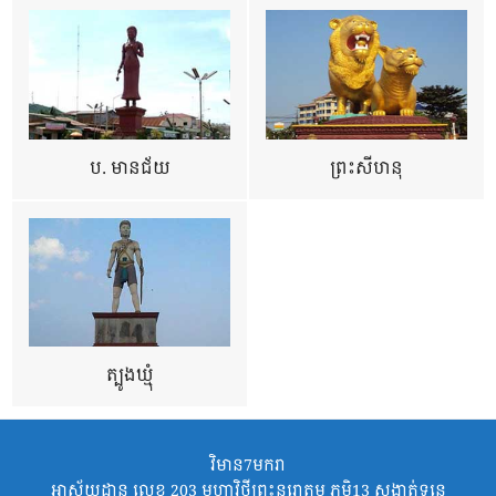
ប. មានជ័យ
ព្រះសីហនុ
ត្បូងឃ្មុំ
វិមាន7មករា
អាស័យដ្ឋាន លេខ 203 មហាវិថីព្រះនរោត្តម ភូមិ13 សង្កាត់ទន្លេ