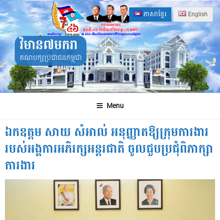
Skip
ភាសាខ្មែរ
English
to
content
វិមាន៧មករា
គណបក្សប្រជាជនកម្ពុជា
Menu
ឯកឧត្តម សាយ សំអាល់ អនុញ្ញាតឱ្យក្រុមការងារ
របស់អង្គការអភិរក្សអន្តរជាតិ ចូលជួបប្រជុំពិភាក្សា
ការងារ