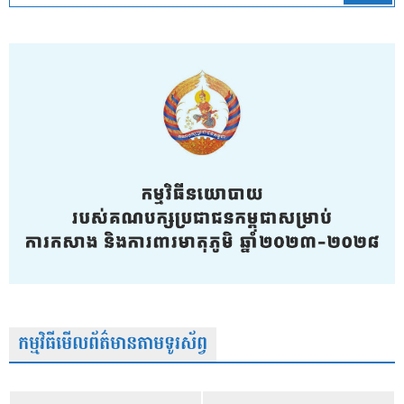
កម្មវិធីមើលព័ត៌មានតាមទូរស័ព្វ