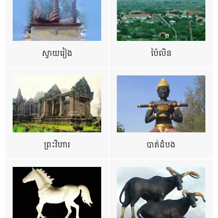
ស្វាយរៀង
ប៉ៃលិន
ព្រះវិហារ
បាត់ដំបង