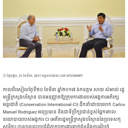
POSTED
ថ្ងៃ​អង្គារ, 21 ខែ​មីនា, 2017
អត្ថបទដោយ
LOR SOVANNEY
ON
កាលពីរសៀលថ្ងៃទី២០ ខែមីនា ឆ្នាំ២០១៧ ឯកឧត្តម សាយ សំអាល់ រដ្ឋ
មន្ត្រីក្រសួងបរិស្ថាន បានអនុញ្ញាតឱ្យក្រុមការងាររបស់អង្គការអភិរក្ស
អន្តរជាតិ (Conservation International-CI) ដឹកនាំដោយលោក Carlos
Manuel Rodriguez អនុប្រធាន និងជាទីប្រឹក្សាជាន់ខ្ពស់ផ្នែកគោល
នយោបាយរបស់អង្គការ CI (អតីតរដ្ឋមន្ត្រីក្រសួងបរិស្ថាននៃប្រទេសកូ
ស្តារីកា) បានចូលជួបប្រជុំពិភាក្សាការងារពាក់ព័ន្ធនឹងការរៀបចំ