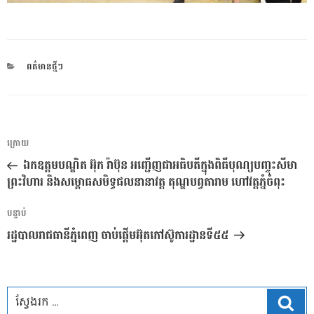
CATEGORIES
ពត៌មានថ្មីៗ
ការ​
អត្ថបទ
ក្រោយ
នាំទិស​
មុន
ឯកឧត្ដមបណ្ឌិត អ៊ុក រ៉ាប៊ុន អញ្ជើញជាអធិបតីក្នុងពិធីបុណ្យបញ្ចុះសីមា
ប្រកាស
ព្រះវិហារ និងសម្ពោធសមិទ្ធផលនានាវត្ត តុណ្ឌបព្វតារាម ហៅវត្តភ្នំចំពុះ
អត្ថបទ
បន្ទាប់
បន្ទាប់
រដ្ឋបាលរាជធានីភ្នំពេញ ចាប់ផ្តើមអ៊ុតកៅស៊ូការដ្ឋានទី៥៥
ស្វែ