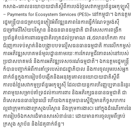
កសាង«គោលនយោបាយជាតិស្តីពីការបង់ថ្លៃសេវាកម្មប្រព័ន្ធអេកូឡូស៊ី
– Payments for Ecosystem Services (PES)» នៅកម្ពុជា។ ឯកឧត្តម
រដ្ឋមន្ត្រីបានជម្រាបជូនភ្ញៀវអំពីវឌ្ឍនភាពនៃការធ្វើកំណែទម្រង់ស៊ី
ជម្រៅលើវិស័យបរិស្ថាន និងធនធានធម្មជាតិ ជាពិសេសការពង្រីក
ប្រព័ន្ធតំបន់ការពារធម្មជាតិរហូតដល់ប្រមាណ ៧,៥លានហិកតា ការ
ជំរុញការទប់ស្កាត់និងបង្ក្រាបបទល្មើសធនធានធម្មជាតិ ការលើកកម្ពស់
ការអភិវឌ្ឍសហគមន៍មូលដ្ឋានតាមរយៈការកែលម្អជីវភាពរស់នៅរបស់
ប្រជាសហគមន៍ និងការអភិវឌ្ឍទេសចរណ៍ធម្មជាតិ។ ឯកឧត្តមរដ្ឋមន្ត្រី
ក៏បានបញ្ជាក់អំពីការគាំទ្ររបស់រាជរដ្ឋាភិបាល និងការចូលរួមរបស់អ្នក
ពាក់ព័ន្ធក្នុងការរៀបចំបង្កើតនិងអនុវត្តគោលនយោបាយជាតិស្តីពី
ការបង់ថ្លៃសេវាកម្មប្រព័ន្ធអេកូឡូស៊ី ដែលជាយន្តការហិរញ្ញប្បទាននិរន្តរ
ភាពមួយសម្រាប់គាំទ្រដល់ការការពារ និងអភិរក្សធនធានធម្មជាតិ ជា
ពិសេសធនធានព្រៃឈើ ហើយឯកឧត្តមបានស្នើឱ្យមានកិច្ចសហការ
ល្អរវាក្រុមការងារក្រសួងបរិស្ថាន និងក្រុមការងារCI នៅក្នុងដំណើរការនៃ
ការរៀបចំឯកសារដ៏មានសារសំខាន់នេះ ដោយមានការចូលរួមពីគ្រប់
ក្រសួង ស្ថាប័ន និងដៃគូពាក់ព័ន្ធ។