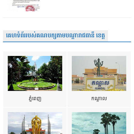
គេហទំព័ររបស់គណបក្សតាមបណ្តារាជធានី ខេត្ត
ភ្នំពេញ
កណ្តាល