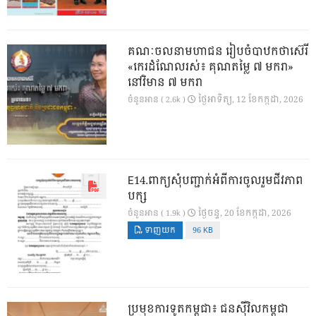
គណៈចលនាមហាជន រៀបចំបាឋកថាស៊េរី
«កេរដំណែលរស់៖ គុណតម្លៃ ៧ មករា»
នៅវិមាន ៧ មករា
ថ្ងៃ​អាទិត្យ, 12 ខែ​កក្កដា, 2026
ចំនួនអាន ( 2.6k )
E14.ពាក្យសុំបញ្ជាក់អំពីការចូលរួមជីវភាព
បក្ស
ថ្ងៃ​ចន្ទ, 20 ខែ​កក្កដា, 2026
ចំនួនអាន ( 1.9k )
ទាញយក
96 KB
ប្រមុខការទូតកម្ពុជា៖ ជនស៊ីវិលកម្ពុជា