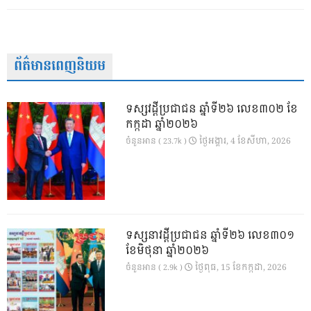
ព័ត៌មានពេញនិយម
ទស្សវដ្តីប្រជាជន ឆ្នាំទី២៦ លេខ៣០២ ខែ
កក្កដា ឆ្នាំ២០២៦
ថ្ងៃ​អង្គារ, 4 ខែ​សីហា, 2026
ចំនួនអាន ( 23.7k )
ទស្សនាវដ្ដីប្រជាជន ឆ្នាំទី២៦ លេខ៣០១
ខែមិថុនា ឆ្នាំ២០២៦
ថ្ងៃ​ពុធ, 15 ខែ​កក្កដា, 2026
ចំនួនអាន ( 2.9k )