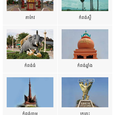
តាកែវ
កំពង់ស្ពឺ
កំពង់ធំ
កំពង់ឆ្នាំង
កំពង់ចាម
ក្រចេះ