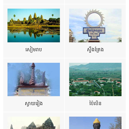
សៀមរាប
ស្ទឹងត្រែង
ស្វាយរៀង
ប៉ៃលិន