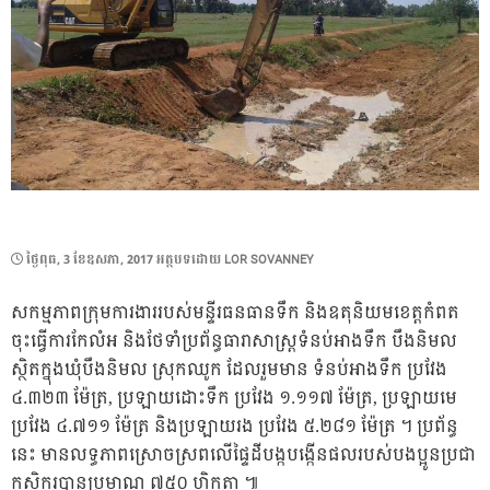
POSTED
ថ្ងៃ​ពុធ, 3 ខែ​ឧសភា, 2017
អត្ថបទដោយ
LOR SOVANNEY
ON
សកម្មភាពក្រុមការងាររបស់មន្ទីរធនធានទឹក និងឧតុនិយមខេត្តកំពត
ចុះធ្វើការកែលំអ និងថែទាំប្រព័ន្ធធារាសាស្ត្រទំនប់អាងទឹក បឹងនិមល
ស្ថិតក្នុងឃុំបឹងនិមល ស្រុកឈូក ដែលរួមមាន ទំនប់អាងទឹក ប្រវែង
៤.៣២៣ ម៉ែត្រ, ប្រឡាយដោះទឹក ប្រវែង ១.១១៧ ម៉ែត្រ, ប្រឡាយមេ
ប្រវែង ៤.៧១១ ម៉ែត្រ និងប្រឡាយរង ប្រវែង ៥.២៨១ ម៉ែត្រ ។ ប្រព័ន្ធ
នេះ មានលទ្ធភាពស្រោចស្រពលើផ្ទៃដីបង្កបង្កើនផលរបស់បងប្អូនប្រជា
កសិករបានប្រមាណ ៧៥០ ហិកតា ៕