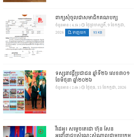
ពាក្យសុំចូលជាសមាជិកគណបក្ស
ថ្ងៃ​ព្រហស្បតិ៍, 9 ខែ​កក្កដា,
ចំនួនអាន ( 4.1k )
2026
ទាញយក
93 KB
ទស្សនាវដ្ដីប្រជាជន ឆ្នាំទី២៦ លេខ៣០១
ខែមិថុនា ឆ្នាំ២០២៦
ថ្ងៃ​ពុធ, 15 ខែ​កក្កដា, 2026
ចំនួនអាន ( 2.6k )
វីដេអូ៖ សម្តេចតេជោ ហ៊ុន សែន
អញ្ជើញជួបសំណេះសំណាលជាមួយក្រុម