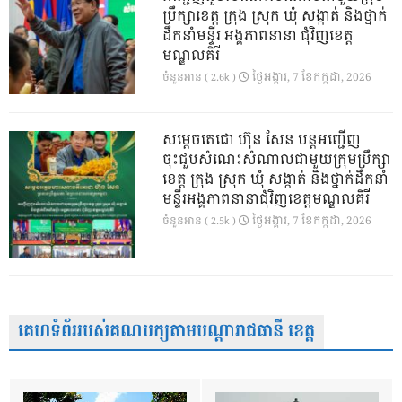
ប្រឹក្សាខេត្ត ក្រុង ស្រុក ឃុំ សង្កាត់ និងថ្នាក់
ដឹកនាំមន្ទីរ អង្គភាពនានា ជុំវិញខេត្ត
មណ្ឌលគិរី
ថ្ងៃ​អង្គារ, 7 ខែ​កក្កដា, 2026
ចំនួនអាន ( 2.6k )
សម្តេចតេជោ ហ៊ុន សែន បន្តអញ្ជើញ
ចុះជួបសំណេះសំណាលជាមួយក្រុមប្រឹក្សា
ខេត្ត ក្រុង ស្រុក ឃុំ សង្កាត់ និងថ្នាក់ដឹកនាំ
មន្ទីរអង្គភាពនានាជុំវិញខេត្តមណ្ឌលគិរី
ថ្ងៃ​អង្គារ, 7 ខែ​កក្កដា, 2026
ចំនួនអាន ( 2.5k )
គេហទំព័ររបស់គណបក្សតាមបណ្តារាជធានី ខេត្ត