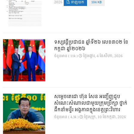
2026
ទាញយក
104 KB
ទស្សវដ្តីប្រជាជន ឆ្នាំទី២៦ លេខ៣០២ ខែ
កក្កដា ឆ្នាំ២០២៦
ថ្ងៃ​អង្គារ, 4 ខែ​សីហា, 2026
ចំនួនអាន ( 11k )
សម្តេចតេជោ ហ៊ុន សែន អញ្ជើញជួប
សំណេះសំណាលជាមួយក្រុមប្រឹក្សា ថ្នាក់
ដឹកនាំមន្ទីរ អង្គភាពក្នុងខេត្តព្រះវិហារ
ថ្ងៃ​សុក្រ, 10 ខែ​កក្កដា, 2026
ចំនួនអាន ( 4.3k )