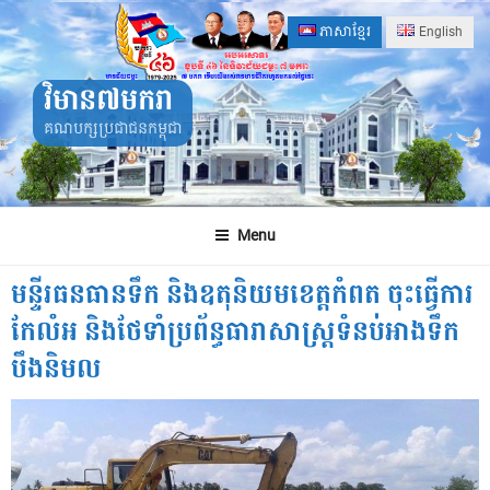
Skip
ភាសាខ្មែរ
English
to
content
វិមាន៧មករា
គណបក្សប្រជាជនកម្ពុជា
Menu
មន្ទីរធនធានទឹក និងឧតុនិយមខេត្តកំពត ចុះធ្វើការ
កែលំអ និងថែទាំប្រព័ន្ធធារាសាស្ត្រទំនប់អាងទឹក
បឹងនិមល