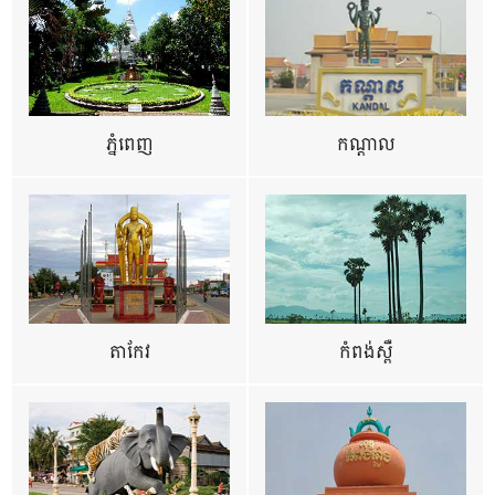
ភ្នំពេញ
កណ្តាល
តាកែវ
កំពង់ស្ពឺ