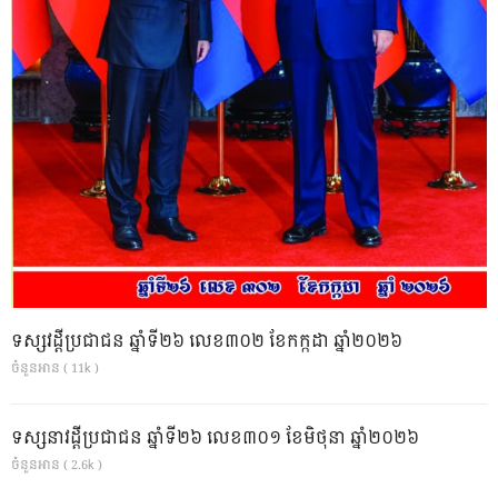
ទស្សវដ្តីប្រជាជន ឆ្នាំទី២៦ លេខ៣០២ ខែកក្កដា ឆ្នាំ២០២៦
ចំនួនអាន ( 11k )
ទស្សនាវដ្ដីប្រជាជន ឆ្នាំទី២៦ លេខ៣០១ ខែមិថុនា ឆ្នាំ២០២៦
ចំនួនអាន ( 2.6k )