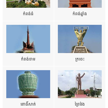
កំពង់ធំ
កំពង់ឆ្នាំង
កំពង់ចាម
ក្រចេះ
ពោធិ៍សាត់
ព្រៃវែង