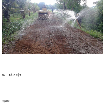
CATEGORIES
ពត៌មានថ្មីៗ
ការ​
អត្ថបទ
ក្រោយ