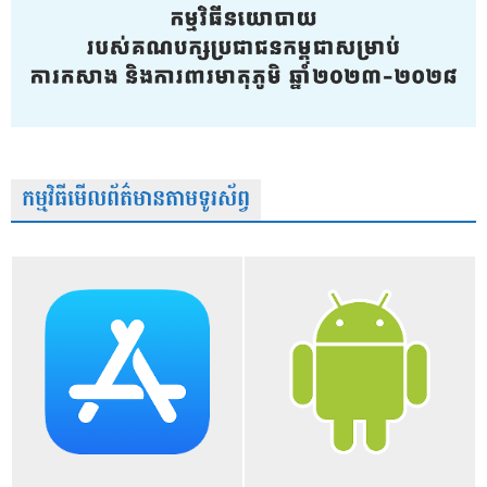
កម្មវិធីមើលព័ត៌មានតាមទូរស័ព្វ