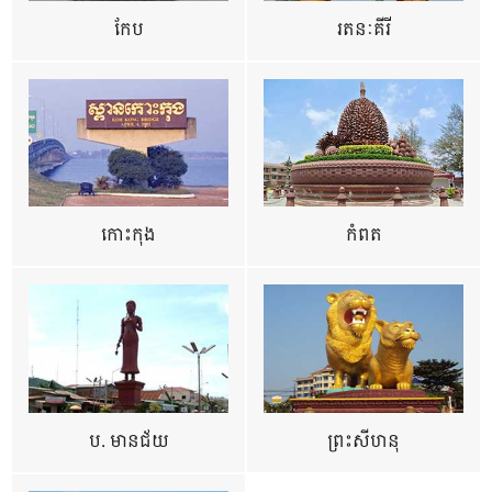
កែប
រតនៈគីរី
កោះកុង
កំពត
ប. មានជ័យ
ព្រះសីហនុ