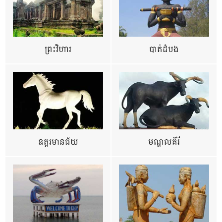
ព្រះវិហារ
បាត់ដំបង
ឧត្ដរមានជ័យ
មណ្ឌលគីរី