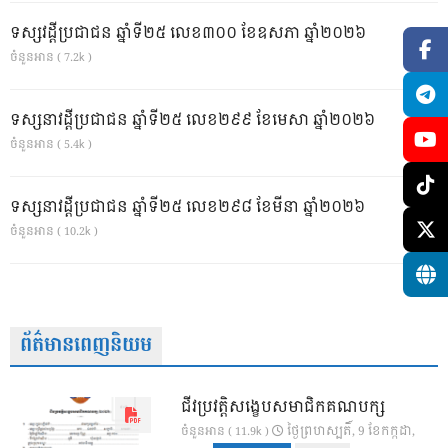
ទស្សវដ្តីប្រជាជន ឆ្នាំទី២៥ លេខ៣០០ ខែឧសភា ឆ្នាំ២០២៦
ចំនួនអាន ( 7.2k )
ទស្សនាវដ្ដីប្រជាជន ឆ្នាំទី២៥ លេខ២៩៩ ខែមេសា ឆ្នាំ២០២៦
ចំនួនអាន ( 5.4k )
ទស្សនាវដ្ដីប្រជាជន ឆ្នាំទី២៥ លេខ២៩៨ ខែមីនា ឆ្នាំ២០២៦
ចំនួនអាន ( 10.2k )
ព័ត៌មានពេញនិយម
ជីវប្រវត្តិសង្ខេបសមាជិកគណបក្ស
ថ្ងៃ​ព្រហស្បតិ៍, 9 ខែ​កក្កដា,
ចំនួនអាន ( 11.9k )