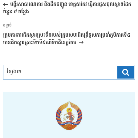
នាំទិស​
មុន
មន្ទីរសាធារណការ និងដឹកជញ្ជូន ខេត្តតាកែវ ធ្វើការជួសជុលស្ពានដែក
ប្រកាស
ចំនួន ៥ កន្លែង
អត្ថបទ
បន្ទាប់
បន្ទាប់
ក្រុមការងារជិកស្តារស្រះទឹករបស់ក្រុមសមាជិកព្រឹទ្ធសភាប្រចាំភូមិភាគទី៥
បានជិកស្តារស្រះទឹកទី៩លើទឹកដីខេត្តកែប
ស្វែ