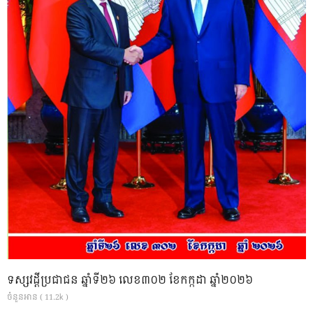
ទស្សវដ្តីប្រជាជន ឆ្នាំទី២៦ លេខ៣០២ ខែកក្កដា ឆ្នាំ២០២៦
ចំនួនអាន ( 11.2k )