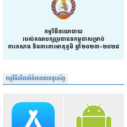
កម្មវិធីមើលព័ត៌មានតាមទូរស័ព្វ