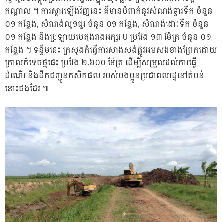
កណ្តាល ។ ការស្តារឡើងវិញនេះ គឺមានបំពាក់នូវសំណង់ទ្វារទឹក ចំនួន
០១ កន្លែង, សំណង់លូ១ជួរ ចំនួន ០១ កន្លែង, សំណង់ដោះទឹក ចំនួន
០១ កន្លែង និងប្រឡាយបេតុងរាងអក្សរ U ប្រវែង ១៣ ម៉ែត្រ ចំនួន ០១
កន្លែង ។ ទន្ទឹមនេះ ក្រសួងក៏ធ្វើការសាងសង់ផ្លូវអមសងខាងព្រែកដោយ
ក្រាលកំទេចថ្មផេះ ប្រវែង ២.៦០០ ម៉ែត្រ ដើម្បីសម្រួលដល់ការធ្វើ
ដំណើរ និងដឹកជញ្ជូនកសិកផល របស់បងប្អូនប្រជាពលរដ្ឋនៅតំបន់
នោះផងដែរ ៕