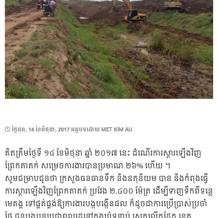
POSTED
ថ្ងៃ​ពុធ, 14 ខែ​មិថុនា, 2017
អត្ថបទដោយ
MET KIM AU
ON
គិតត្រឹមថ្ងៃទី ១៤ ខែមិថុនា ឆ្នាំ ២០១៧ នេះ ដំណើរការស្តារឡើងវិញ
ព្រែកតាតក់ សម្រេចការងារបានប្រមាណ ២៦% ហើយ ។
សូមជម្រាបជូនថា ក្រសួងធនធានទឹក និងឧតុនិយម បាន និងកំពុងធ្វើ
ការស្តារឡើងវិញព្រែកតាតក់ ប្រវែង ២.៤០០ ម៉ែត្រ ដើម្បីទាញទឹកពីទន្លេ
មេគង្គ ទៅផ្គត់ផ្គង់ឱ្យការងារបង្កបង្កើនផល ក៏ដូចជាការប្រើប្រាស់ប្រចាំ
ថ្ងៃ ជូនបងប្អូនប្រជាពលរដ្ឋនៅក្នុងឃុំទន្លាប់ ស្រុកលើកដែក ខេត្ត