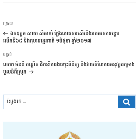
ការ​
អត្ថបទ
ក្រោយ
នាំទិស​
មុន
ឯកឧត្តម សាយ សំអាល់ ថ្លែងកោតសរសើរនិងអបអរសាទរខួប
ប្រកាស
លើកទី៦៨ ទិវាកុមារអន្តរជាតិ ១មិថុនា ឆ្នាំ២០១៧
អត្ថបទ
បន្ទាប់
បន្ទាប់
លោក ម៉ននី បណ្ឌិត ដឹកនាំការងារចុះពិនិត្យ និងវាយតំលៃការអនុវត្តគម្រោង
មូលនិធីស្រុក
ស្វែ