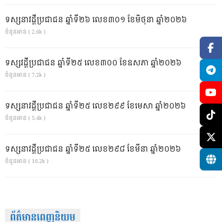
ទស្សនាវដ្ដីប្រជាជន ឆ្នាំទី២៦ លេខ៣០១ ខែមិថុនា ឆ្នាំ២០២៦
ចំនួនអាន ( 2.6k )
ទស្សវដ្តីប្រជាជន ឆ្នាំទី២៥ លេខ៣០០ ខែឧសភា ឆ្នាំ២០២៦
ចំនួនអាន ( 7.2k )
ទស្សនាវដ្ដីប្រជាជន ឆ្នាំទី២៥ លេខ២៩៩ ខែមេសា ឆ្នាំ២០២៦
ចំនួនអាន ( 5.4k )
ទស្សនាវដ្ដីប្រជាជន ឆ្នាំទី២៥ លេខ២៩៨ ខែមីនា ឆ្នាំ២០២៦
ចំនួនអាន ( 10.2k )
ព័ត៌មានពេញនិយម