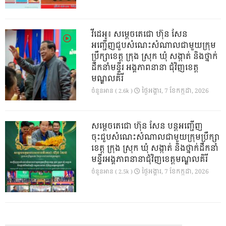
វីដេអូ៖ សម្តេចតេជោ ហ៊ុន សែន
អញ្ជើញជួបសំណេះសំណាលជាមួយក្រុម
ប្រឹក្សាខេត្ត ក្រុង ស្រុក ឃុំ សង្កាត់ និងថ្នាក់
ដឹកនាំមន្ទីរ អង្គភាពនានា ជុំវិញខេត្ត
មណ្ឌលគិរី
ថ្ងៃ​អង្គារ, 7 ខែ​កក្កដា, 2026
ចំនួនអាន ( 2.6k )
សម្តេចតេជោ ហ៊ុន សែន បន្តអញ្ជើញ
ចុះជួបសំណេះសំណាលជាមួយក្រុមប្រឹក្សា
ខេត្ត ក្រុង ស្រុក ឃុំ សង្កាត់ និងថ្នាក់ដឹកនាំ
មន្ទីរអង្គភាពនានាជុំវិញខេត្តមណ្ឌលគិរី
ថ្ងៃ​អង្គារ, 7 ខែ​កក្កដា, 2026
ចំនួនអាន ( 2.5k )