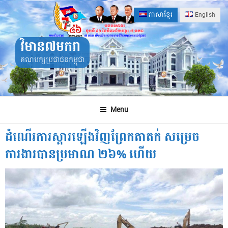
Skip
ភាសាខ្មែរ
English
to
content
វិមាន៧មករា
គណបក្សប្រជាជនកម្ពុជា
Menu
ដំណើរការស្តារឡើងវិញព្រែកតាតក់ សម្រេច
ការងារបានប្រមាណ ២៦% ហើយ