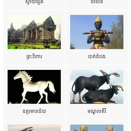
ស្វាយរៀង
ប៉ៃលិន
ព្រះវិហារ
បាត់ដំបង
ឧត្ដរមានជ័យ
មណ្ឌលគីរី