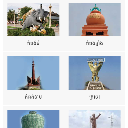
កំពង់ធំ
កំពង់ឆ្នាំង
កំពង់ចាម
ក្រចេះ