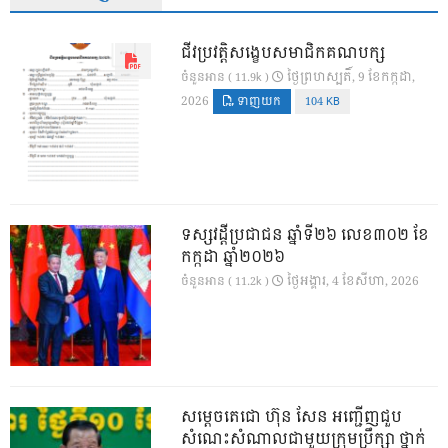
ជីវប្រវត្តិសង្ខេបសមាជិកគណបក្ស
ថ្ងៃ​ព្រហស្បតិ៍, 9 ខែ​កក្កដា,
ចំនួនអាន ( 11.9k )
2026
ទាញយក
104 KB
ទស្សវដ្តីប្រជាជន ឆ្នាំទី២៦ លេខ៣០២ ខែ
កក្កដា ឆ្នាំ២០២៦
ថ្ងៃ​អង្គារ, 4 ខែ​សីហា, 2026
ចំនួនអាន ( 11.2k )
សម្តេចតេជោ ហ៊ុន សែន អញ្ជើញជួប
សំណេះសំណាលជាមួយក្រុមប្រឹក្សា ថ្នាក់