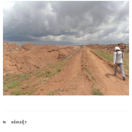
CATEGORIES
ពត៌មានថ្មីៗ