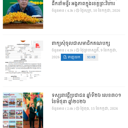
ដឹកនាំមន្ទីរ អង្គភាពក្នុងខេត្តព្រះវិហារ
ថ្ងៃ​សុក្រ, 10 ខែ​កក្កដា, 2026
ចំនួនអាន ( 4.3k )
ពាក្យសុំចូលជាសមាជិកគណបក្ស
ថ្ងៃ​ព្រហស្បតិ៍, 9 ខែ​កក្កដា,
ចំនួនអាន ( 4.1k )
2026
ទាញយក
93 KB
ទស្សនាវដ្ដីប្រជាជន ឆ្នាំទី២៦ លេខ៣០១
ខែមិថុនា ឆ្នាំ២០២៦
ថ្ងៃ​ពុធ, 15 ខែ​កក្កដា, 2026
ចំនួនអាន ( 2.6k )