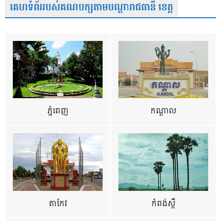
គេហទំព័ររបស់គណបក្សតាមបណ្តារាជធានី ខេត្ត
ភ្នំពេញ
កណ្តាល
តាកែវ
កំពង់ស្ពឺ