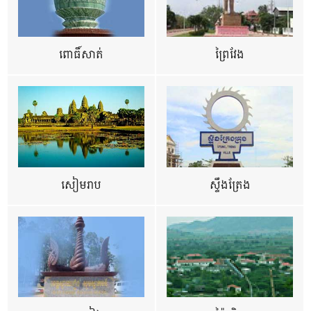
ពោធិ៍សាត់
ព្រៃវែង
សៀមរាប
ស្ទឹងត្រែង