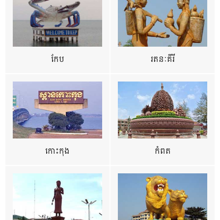
កែប
រតនៈគីរី
កោះកុង
កំពត