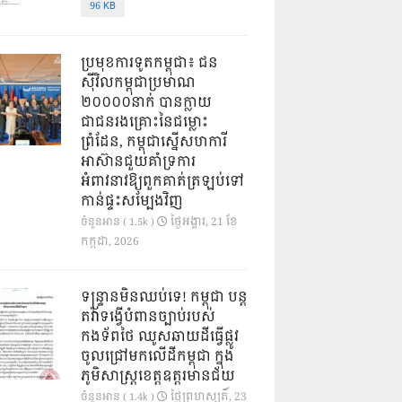
96 KB
ប្រមុខការទូតកម្ពុជា៖ ជន
ស៊ីវិលកម្ពុជាប្រមាណ
២០០០០នាក់ បានក្លាយ
ជាជនរងគ្រោះនៃជម្លោះ
ព្រំដែន, កម្ពុជាស្នើសហការី
អាស៊ានជួយគាំទ្រការ
អំពាវនាវឱ្យពួកគាត់ត្រឡប់ទៅ
កាន់ផ្ទះសម្បែងវិញ
ថ្ងៃ​អង្គារ, 21 ខែ​
ចំនួនអាន ( 1.5k )
កក្កដា, 2026
ទន្ទ្រានមិនឈប់ទេ! កម្ពុជា បន្ត
តវ៉ាទង្វើបំពានច្បាប់របស់
កងទ័ពថៃ ឈូសឆាយដីធ្វើផ្លូវ
ចូលជ្រៅមកលើដីកម្ពុជា ក្នុង
ភូមិសាស្ត្រខេត្តឧត្តរមានជ័យ
ថ្ងៃ​ព្រហស្បតិ៍, 23
ចំនួនអាន ( 1.4k )