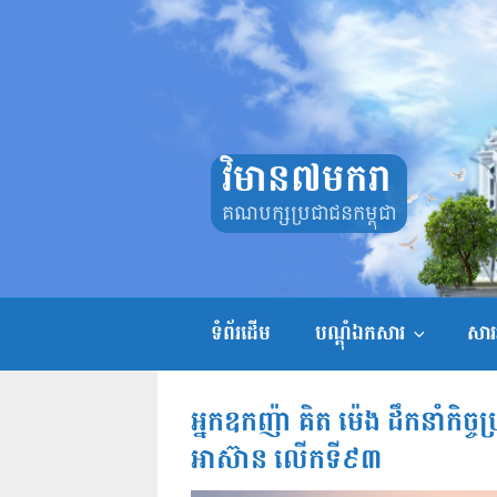
Skip
to
content
វិមាន៧មករា
គណបក្សប្រជាជនកម្ពុជា
ទំព័រដើម
បណ្តុំឯកសារ
សាររ
អ្នកឧកញ៉ា គិត ម៉េង ដឹកនាំកិច្ចប្
អាស៊ាន លើកទី៩៣