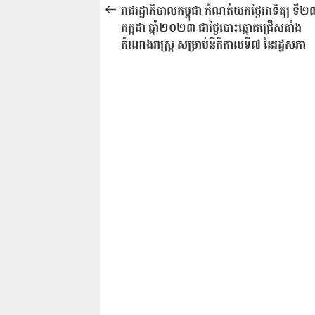
នាំទិស​
មុន
រាជរដ្ឋាភិបាលកម្ពុជា កំណត់យកថ្ងៃអាទិត្យ ទី២
ប្រកាស
កក្កដា ឆ្នាំ២០២៣ ជាថ្ងៃបោះឆ្នោតជ្រើសតាំង
តំណាងរាស្ត្រ សម្រាប់នីតិកាលទី៧ នៃរដ្ឋសភា