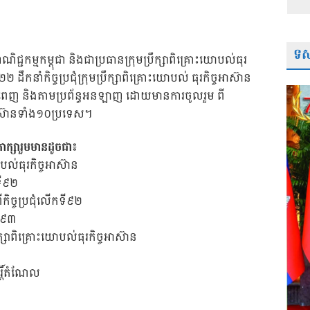
ទស្
ជ្ជកម្មកម្ពុជា និងជាប្រធានក្រុមប្រឹក្សាពិគ្រោះយោបល់ធុរ
២២ ដឹកនាំកិច្ចប្រជុំក្រុមប្រឹក្សាពិគ្រោះយោបល់ ធុរកិច្ចអាស៊ាន
នំពេញ និងតាមប្រព័ន្ធអនឡាញ ដោយមានការចូលរួម ពី
អាស៊ានទាំង១០ប្រទេស។
ាក្សារួមមានដូចជា៖
ោបល់ធុរកិច្ចអាស៊ាន
ទី៩២
ច្ចប្រជុំលើកទី៩២
ទី៩៣
ឹក្សាពិគ្រោះយោបល់ធុរកិច្ចអាស៊ាន
្តិ៍តំណែល