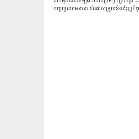
សកម្មភាពជាចម្បងៗរបស់ក្រុមប្រឹក្សាពិគ្រោះ
បញ្ហាប្រឈមនានា សំដៅសម្រួលនិងជំរុញកិច្