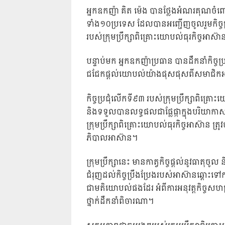
អ្នកឧកញ៉ា គិត ម៉េង បានថ្លែងអំណរគុណចំពោះ
ទាំង១០ប្រទេស ដែលបានអញ្ជើញចូលរួមកិច្ចប
របស់ក្រុមប្រឹក្សាពិគ្រោះយោបល់ធុរកិច្ចអាស៊ាន ក
បន្ទាប់មក អ្នកឧកញ៉ាប្រធាន បានដឹកនាំកិច្
ជជែកផ្តល់យោបល់យ៉ាងផុសផុសពីសមាជិកអង្គ
កិច្ចប្រជុំលើកទី៩៣ របស់ក្រុមប្រឹក្សាពិគ្
និងទទួលបានលទ្ធផលជាផ្លែផ្កាក្នុងបរិយាកាស
ក្រុមប្រឹក្សាពិគ្រោះយោបល់ធុរកិច្ចអាស៊ាន ត្រ
ភិបាលអាស៊ាន។
ក្រុមប្រឹក្សានេះ មានកាត្វកិច្ចផ្តល់នូវធា
ជំរុញដល់កិច្ចប្រឹងប្រែងរបស់អាស៊ានឆ្ពោះទៅកា
ជាមតិយោបល់ផងដែរ អំពីការអនុវត្តកិច្ចសហប្រ
ថ្នាក់ដឹកនាំពិចារណា។