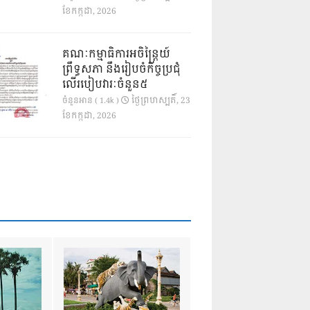
ខែ​កក្កដា, 2026
គណៈកម្មាធិការអចិន្ត្រៃយ៍
ព្រឹទ្ធសភា នឹងរៀបចំកិច្ចប្រជុំ
លើរបៀបវារៈចំនួន៥
ថ្ងៃ​ព្រហស្បតិ៍, 23
ចំនួនអាន ( 1.4k )
ខែ​កក្កដា, 2026