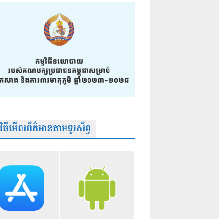
មវិធីមើលព័ត៌មានតាមទូរស័ព្វ