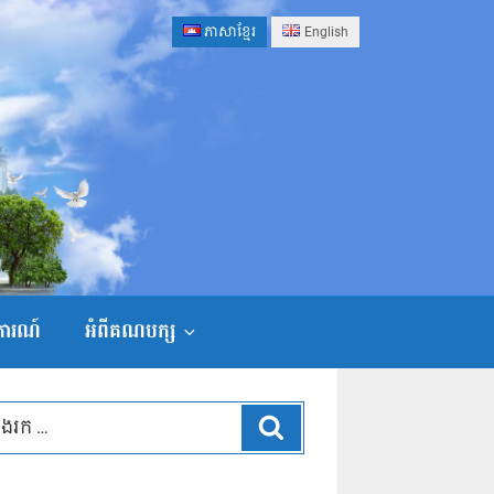
ភាសាខ្មែរ
English
ងការណ៍
អំពីគណបក្ស
ស្វែងរក