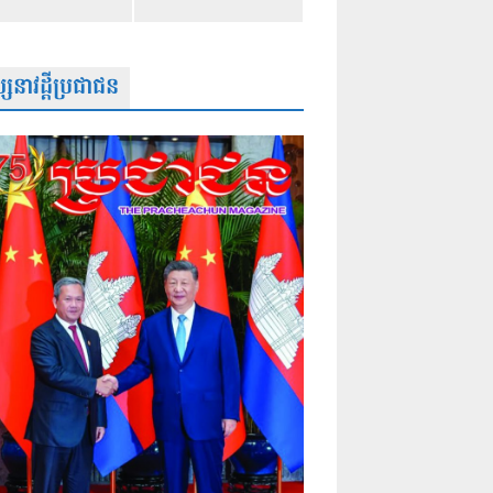
សនាវដ្តីប្រជាជន