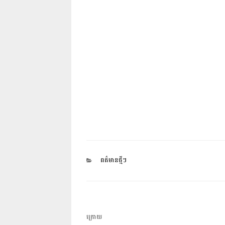
CATEGORIES
ពត៌មានថ្មីៗ
ការ​
អត្ថបទ
ក្រោយ