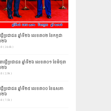
វដ្តីប្រជាជន ឆ្នាំទី២៦ លេខ៣០២ ខែកក្កដា
ំ២០២៦
ាន ( 24.6k )
នាវដ្ដីប្រជាជន ឆ្នាំទី២៦ លេខ៣០១ ខែមិថុនា
ំ២០២៦
ន ( 2.9k )
វដ្តីប្រជាជន ឆ្នាំទី២៥ លេខ៣០០ ខែឧសភា
ំ២០២៦
ន ( 7.5k )