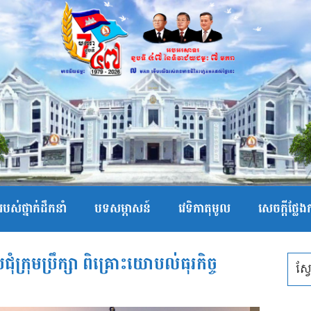
បស់ថ្នាក់ដឹកនាំ
បទសម្ភាសន៍
វេទិកាតុមូល
សេចក្ដីថ្លែ
រជុំក្រុមប្រឹក្សា ពិគ្រោះយោបល់ធុរកិច្ច