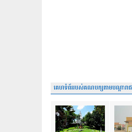
គេហទំព័ររបស់គណបក្សតាមបណ្តារាជធា