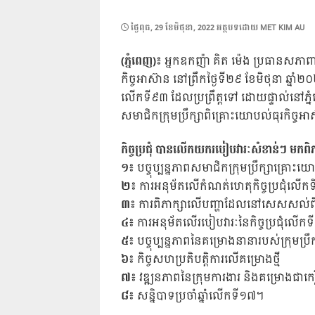
POSTED
ថ្ងៃ​ពុធ, 29 ខែ​មិថុនា, 2022
អត្ថបទដោយ
MET KIM AU
ON
(ភ្នំពេញ)៖
អ្នកឧកញ៉ា គិត ម៉េង ប្រធានសភាពាណិ
កិច្ចអាស៊ាន នៅព្រឹកថ្ងៃទី២៩ ខែមិថុនា ឆ្នាំ២០
លើកទី៩៣ ដែលប្រព្រឹត្តទៅ ដោយផ្ទាល់នៅភ្
សមាជិកក្រុមប្រឹក្សាពិគ្រោះយោបល់ធុរកិច្ច
កិច្ចប្រជុំ បានលើកយករបៀបវារៈសំខាន់ៗ មកពិភ
១៖
បច្ចុប្បន្នភាពសមាជិកក្រុមប្រឹក្សាគ្រោះយ
២៖
ការអនុម័តលើកំណត់ហេតុកិច្ចប្រជុំលើក
៣៖
ការពិភាក្សាលើបញ្ហាដែលនៅសេសសល់ពីកិ
៤៖
ការអនុម័តលើរបៀបវារៈនៃកិច្ចប្រជុំលើក
៥៖
បច្ចុប្បន្នភាពនៃគម្រោងនានារបស់ក្រុមប្រ
៦៖
កិច្ចសហប្រតិបត្តិការលើគម្រោងថ្មី
៧៖
វឌ្ឍនភាពនៃក្រុមការងារ និងគម្រោងជាកេរ
៨៖
សន្និបាទប្រចាំឆ្នាំលើកទី១៧។