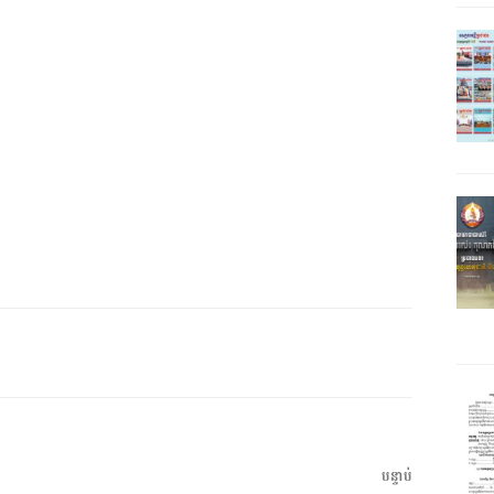
អត្ថបទ
បន្ទាប់