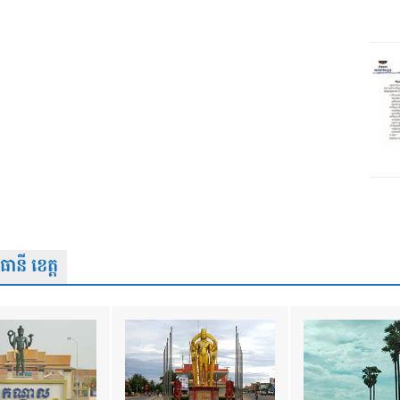
នី ខេត្ត