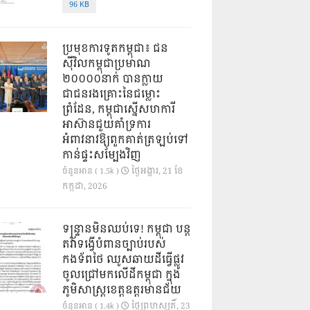
96 KB
ប្រមុខការទូតកម្ពុជា៖ ជន
ស៊ីវិលកម្ពុជាប្រមាណ
២០០០០នាក់ បានក្លាយ
ជាជនរងគ្រោះនៃជម្លោះ
ព្រំដែន, កម្ពុជាស្នើសហការី
អាស៊ានជួយគាំទ្រការ
អំពាវនាវឱ្យពួកគាត់ត្រឡប់ទៅ
កាន់ផ្ទះសម្បែងវិញ
ថ្ងៃ​អង្គារ, 21 ខែ​
ចំនួនអាន ( 1.5k )
កក្កដា, 2026
ទន្ទ្រានមិនឈប់ទេ! កម្ពុជា បន្ត
តវ៉ាទង្វើបំពានច្បាប់របស់
កងទ័ពថៃ ឈូសឆាយដីធ្វើផ្លូវ
ចូលជ្រៅមកលើដីកម្ពុជា ក្នុង
ភូមិសាស្ត្រខេត្តឧត្តរមានជ័យ
ថ្ងៃ​ព្រហស្បតិ៍, 23
ចំនួនអាន ( 1.4k )