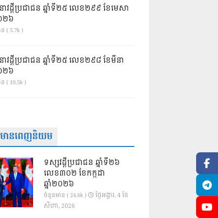
នាវដ្ដីប្រជាជន ឆ្នាំទី២៥ លេខ២៩៩ ខែមេសា
ំ២០២៦
ន ( 5.7k )
នាវដ្ដីប្រជាជន ឆ្នាំទី២៥ លេខ២៩៨ ខែមីនា
ំ២០២៦
ាន ( 10.5k )
ត៌មានពេញនិយម
ទស្សវដ្តីប្រជាជន ឆ្នាំទី២៦
លេខ៣០២ ខែកក្កដា
ឆ្នាំ២០២៦
ថ្ងៃ​អង្គារ, 4 ខែ​
ចំនួនអាន ( 24.6k )
សីហា, 2026