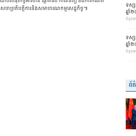
យោបល់ធុរកិច្ចអាស៊ាន ផ្តោតលើ ការពិនិត្យ និងការកំណត់
ទស្ស
ចសហប្រតិបត្តិការនិងសមាហរណកម្មសេដ្ឋកិច្ច៕
ឆ្នា
ចំនួនអា
ទស្ស
ឆ្នា
ចំនួនអ
ព័