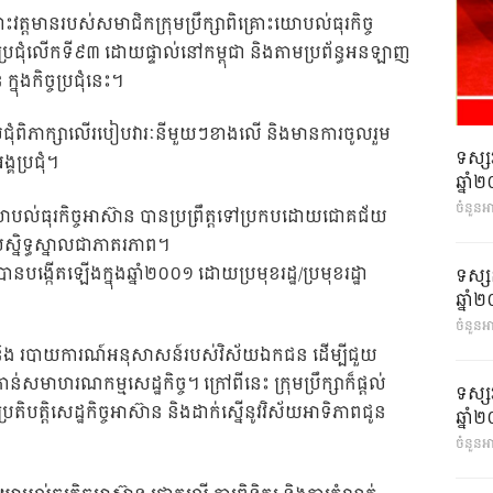
វត្តមានរបស់សមាជិកក្រុមប្រឹក្សាពិគ្រោះយោបល់ធុរកិច្ច
្រជុំលើកទី៩៣ ដោយផ្ទាល់នៅកម្ពុជា និងតាមប្រព័ន្ធអនឡាញ
្នុងកិច្ចប្រជុំនេះ។
ចប្រជុំពិភាក្សាលើរបៀបវារៈនីមួយៗខាងលើ និងមានការចូលរួម
ទស្ស
ប្រជុំ។
ឆ្នា
ចំនួនអ
រោះយោបល់ធុរកិច្ចអាស៊ាន បានប្រព្រឹត្តទៅប្រកបដោយជោគជ័យ
ស្និទ្ធស្នាលជាភាតរភាព។
ូវបានបង្កើតឡើងក្នុងឆ្នាំ២០០១ ដោយប្រមុខរដ្ឋ/ប្រមុខរដ្ឋា
ទស្ស
ឆ្នា
ចំនួនអា
តុចូល និង របាយការណ៍អនុសាសន៍របស់វិស័យឯកជន ដើម្បីជួយ
ន់សមាហរណកម្មសេដ្ឋកិច្ច។ ក្រៅពីនេះ ក្រុមប្រឹក្សាក៏ផ្តល់
ទស្ស
តិបត្តិសេដ្ឋកិច្ចអាស៊ាន និងដាក់ស្នើនូវវិស័យអាទិភាពជូន
ឆ្នា
ចំនួនអា