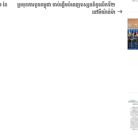
បន្ទាប់
៣ ខែ
ប្រមុខការទូតកម្ពុជា ចាប់ផ្តើមបំពេញទស្សនកិច្ចលើកទី២
នៅមីយ៉ាន់ម៉ា