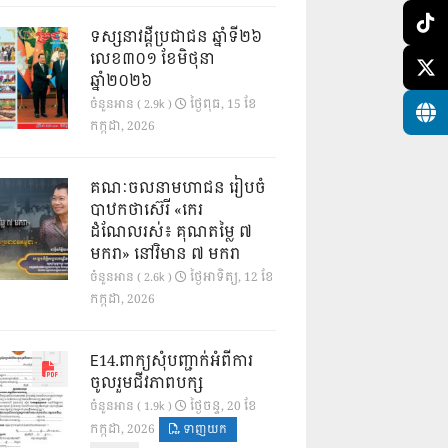
ទស្សនាវដ្ដីប្រជាជន ឆ្នាំទី២៦
លេខ៣០១ ខែមិថុនា
ឆ្នាំ២០២៦
ថ្ងៃ​ពុធ, 15 ខែ​
ចំនួនអាន ( 2.9k )
កក្កដា, 2026
គណៈចលនាមហាជន រៀបចំ
បាឋកថាស៊េរី «កេរ
ដំណែលរស់៖ គុណតម្លៃ ៧
មករា» នៅវិមាន ៧ មករា
ថ្ងៃ​អាទិត្យ, 12 ខែ​
ចំនួនអាន ( 2.6k )
កក្កដា, 2026
E14.ពាក្យសុំបញ្ជាក់អំពីការ
ចូលរួមជីវភាពបក្ស
ថ្ងៃ​ចន្ទ, 20 ខែ​
ចំនួនអាន ( 1.9k )
កក្កដា, 2026
ទាញយក