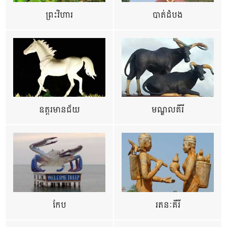
ព្រះវិហារ
បាត់ដំបង
ឧត្ដរមានជ័យ
មណ្ឌលគីរី
កែប
រតនៈគីរី