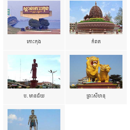
កោះកុង
កំពត
ប. មានជ័យ
ព្រះសីហនុ