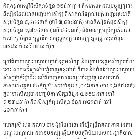
កំពុងផ្តល់កម្មវិធីសិក្សាចំនួន ១២ជំនាញ។ គិតមកមកដល់បច្ចុប្បន្ននេះ
និស្សិតដែលបានបញ្ចប់ការសិក្សាពីសាកលវិទ្យាល័យភ្នំពេញអន្តរជាតិ
សរុបចំនួន ៩,៤៤៤នាក់ (នារី ៣,៨៦៤នាក់) មាននិស្សិតកំពុងសិក្សា
សរុបចំនួន ១,៧២៤នាក់ ( នារី ៩៤១នាក់) និងមានក្រុមប្រឹក្សាភិបាល
គណៈគ្រប់គ្រង បុគ្គលិក សាស្ត្រាចារ្យ លោកគ្រូ អ្នកគ្រូ សរុបចំនួន
៣៤៨នាក់ (នារី ៧៣នាក់)។
ក្រៅពីការបណ្តុះបណ្តាលថ្នាក់ឧត្តមសិក្សា និងក្រោយឧត្តមសិក្សាហើយ
នោះ សាកលវិទ្យាល័យភ្នំពេញអន្តរជាតិ ក៏បាននិងកំពុងបណ្តុះបណ្តាល
សិស្សថ្នាក់វិជ្ជាជីវៈ លើជំនាញគណនេយ្យ ហិរញ្ញវត្ថុ ទេសចរណ៍
ភាសាអង់គ្លេស និងកុំព្យូទ័រ សរុបចំនួន ៥,០៤៦នាក់ (នារី ១,៦៩៧នាក់)
ក្នុងនោះសិស្សបានបញ្ចប់ការសិក្សាចំនួន ៤,២៩៥ នាក់ (នារី
១,២៣៤នាក់) និងសិស្សកំពុងសិក្សា ចំនួន ៧៥១នាក់ (នារី
៤៦៣នាក់)។
លោកស្រី ទេព កូលាប បានឱ្យដឹងដែរថា ដើម្បីពង្រឹងគុណភាព នៃការ
បណ្តុះបណ្តាលធនធានមនុស្ស ឆ្លើយតបចក្ខុវិស័យរបស់រាជរដ្ឋាភិបាល