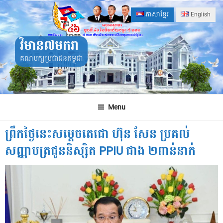
Skip
ភាសាខ្មែរ
English
to
content
វិមាន៧មករា
គណបក្សប្រជាជនកម្ពុជា
Menu
ព្រឹកថ្ងៃនេះសម្តេចតេជោ ហ៊ុន សែន ប្រគល់
សញ្ញាបត្រជូននិស្សិត PPIU ជាង ២ពាន់នាក់