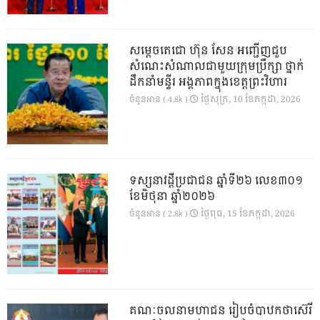
សម្តេចតេជោ ហ៊ុន សែន អញ្ជើញជួប
សំណេះសំណាលជាមួយក្រុមប្រឹក្សា ថ្នាក់
ដឹកនាំមន្ទីរ អង្គភាពក្នុងខេត្តព្រះវិហារ
ថ្ងៃ​សុក្រ, 10 ខែ​កក្កដា, 2026
ចំនួនអាន ( 4.8k )
ទស្សនាវដ្ដីប្រជាជន ឆ្នាំទី២៦ លេខ៣០១
ខែមិថុនា ឆ្នាំ២០២៦
ថ្ងៃ​ពុធ, 15 ខែ​កក្កដា, 2026
ចំនួនអាន ( 2.8k )
គណៈចលនាមហាជន រៀបចំបាឋកថាស៊េរី