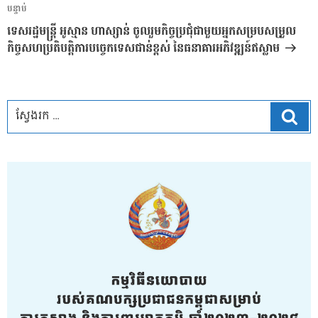
អត្ថបទ
បន្ទាប់
បន្ទាប់
ទេសរដ្ឋមន្ត្រី អូស្មាន ហាស្សាន់ ចូលរួមកិច្ចប្រជុំជាមួយអ្នកសម្របសម្រួល
កិច្ចសហប្រតិបត្តិការបច្ចេកទេសជាន់ខ្ពស់ នៃធនាគារអភិវឌ្ឍន៍ឥស្លាម
ស្វែ