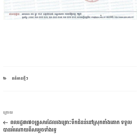
CATEGORIES
ពត៌មានថ្មីៗ
ការ​
អត្ថបទ
ក្រោយ
នាំទិស​
មុន
ពលរដ្ឋ៣៧០គ្រួសារដែលរងគ្រោះទឹកជំនន់នៅស្រុកតាំងគោក ទទួល
ប្រកាស
បានអំណោយពីសម្ដេចទាំងទ្វេ