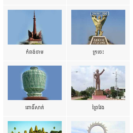
កំពង់ចាម
ក្រចេះ
ពោធិ៍សាត់
ព្រៃវែង