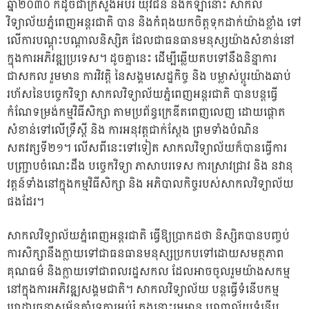
ឆ្នាំ២០៣០ ក៏ដូចជាក្រសួងអប់រំ យុវជន និងកីឡានោះ សាកល
វិទ្យាល័យភ្នំពេញអន្តរជាតិ បាន និងកំពុងយកចិត្តទុកដាក់យ៉ាងខ្លាំង ទៅ
លើការបណ្តុះបណ្តាលនិស្សិត ដែលជាធនធានមនុស្សយ៉ាងសំខាន់នៅ
ក្នុងការអភិវឌ្ឍប្រទេស។ ដូចគ្នានេះ ដើម្បីឆ្លើយតបទៅនឹងនិន្នាការ
ជាសកល រួមមាន ការវិវត្តិ នៃសង្គមសេដ្ឋកិច្ច និង បម្លាស់ប្តូរយ៉ាងឆាប់
រហ័សនៃបច្ចេកវិទ្យា សាកលវិទ្យាល័យភ្នំពេញអន្តរជាតិ បានបន្តធ្វើ
កំណែទម្រង់កម្មវិធីសិក្សា តាមប្រព័ន្ធក្រេឌីតពេញលេញ ដោយផ្តោត
សំខាន់ទៅលើទ្រឹស្តី និង ការអនុវត្តជាក់ស្តែង ព្រមទាំងបំណិន
សតវត្សទី២១។ លើសពីនេះទៅទៀត សាកលវិទ្យាល័យក៏បានធ្វើការ
បញ្រ្ជាបចំណេះដឹង បច្ចេកវិទ្យា ភាសាបរទេស ការស្រាវជ្រាវ និង នវានុ
វត្តន៍ទាំងនៅក្នុងកម្មវិធីសិក្សា និង អភិបាលកិច្ចរបស់សាកលវិទ្យាល័យ
ផងដែរ។
សាកលវិទ្យាល័យភ្នំពេញអន្តរជាតិ ធ្វើឱ្យប្រាកដថា និស្សិតបានបញ្ចប់
ការសិក្សានឹងក្លាយទៅជាធនធានមនុស្សប្រកបទៅដោយសមត្ថភាព
គុណធម៌ និងក្លាយទៅជាពលរដ្ឋសកល ដែលអាចចូលរួមយ៉ាងសកម្ម
នៅក្នុងការអភិវឌ្ឍសង្គមជាតិ។ សាកលវិទ្យាល័យ បន្តធ្វើទំនើបកម្ម
ហេដ្ឋារចនាសម្ព័ន្ធគាំទ្រការអប់រំ ក្នុងនោះរួមមាន បណ្ណាល័យទំនើប