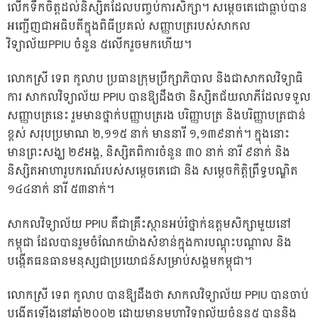
លើកទឹកចិត្តដល់និស្សិតដែលបញ្ចប់ការសិក្សា។ សម្តេចតេជោធ្លាប់បាន
អញ្ជើញជាអធិបតីក្នុងពិធីប្រគល់ សញ្ញាបត្ររបស់សាកល
វិទ្យាល័យPPIU ចំនួន ៥លើករួចមកហើយ។
លោកស្រី ទេព កូលាប ប្រធានក្រុមប្រឹក្សាភិបាល និងជាសាកលវិទ្យាធិ
ការ សាកលវិទ្យាល័យ PPIU បានឱ្យដឹងថា និស្សិតជ័យលាភីដែលទទួល
សញ្ញាបត្រនេះ រួមមានថ្នាក់បញ្ញាបត្ររង បរិញ្ញាបត្រ និងបរិញ្ញាបត្រជាន់
ខ្ពស់ សរុបប្រមាណ ២,១១៥ នាក់ មាននារី ១,១៣៩នាក់។ ក្នុងនោះ
មានព្រះសង្ឃ ២៩អង្គ, និស្សិតពិការចំនួន ៣០ នាក់ នារី ៩នាក់ និង
និស្សិតអាហារូបករណ៍របស់សម្តេចតេជោ និង សម្តេចកិត្តិព្រឹទ្ធបណ្ឌិត
១៤៤នាក់ នារី ៥៣នាក់។
សាកលវិទ្យាល័យ PPIU គឺជាគ្រឹះស្ថានអប់រំថ្នាក់ឧត្តមសិក្សាមួយនៅ
កម្ពុជា ដែលបានរួមចំណែកយ៉ាងសំខាន់ក្នុងការបណ្តុះបណ្តាល និង
បង្កើតធនធានមនុស្សជាប្រយោជន៍សម្រាប់សង្គមកម្ពុជា។
លោកស្រី ទេព កូលាប បានឱ្យដឹងថា សាកលវិទ្យាល័យ PPIU បានចាប់
បង្កើតឡើងនៅឆ្នាំ២០០២ ដោយមានមហាវិទ្យាល័យចំនួន៥ បាននិង