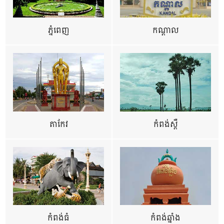
ភ្នំពេញ
កណ្តាល
តាកែវ
កំពង់ស្ពឺ
កំពង់ធំ
កំពង់ឆ្នាំង