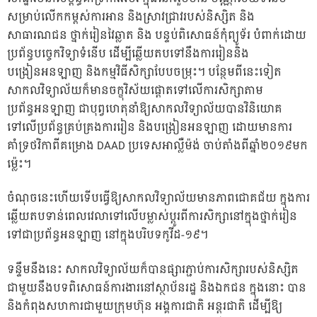
សម្រាប់លើកកម្ពស់ការអាន និងស្រាវជ្រាវរបស់និស្សិត និង
សាធារណជន ថ្នាក់រៀនវៃឆ្លាត និង បន្ទប់ពិសោធន៍កុំព្យូទ័រ បំពាក់ដោយ
ប្រព័ន្ធបច្ចេកវិទ្យាទំនើប ដើម្បីឆ្លើយតបទៅនឹងការរៀននិង
បង្រៀនអនឡាញ និងកម្មវិធីសិក្សាបែបចម្រុះ។ បន្ថែមពីនេះទៀត
សាកលវិទ្យាល័យក៏មានចក្ខុវិស័យផ្តោតទៅលើការសិក្សាតាម
ប្រព័ន្ធអនឡាញ ជាបុព្វហេតុនាំឱ្យសាកលវិទ្យាល័យបានវិនិយោគ
ទៅលើប្រព័ន្ធគ្រប់គ្រងការរៀន និងបង្រៀនអនឡាញ ដោយមានការ
គាំទ្រថវិកាពីគម្រោង DAAD ប្រទេសអាល្លឺម៉ង់ ចាប់តាំងពីឆ្នាំ២០១៩មក
ម្ល៉េះ។
ចំណុចនេះហើយទើបធ្វើឱ្យសាកលវិទ្យាល័យមានភាពជោគជ័យ ក្នុងការ
ឆ្លើយតបទាន់ពេលវេលាទៅលើបម្លាស់ប្តូរពីការសិក្សានៅក្នុងថ្នាក់រៀន
ទៅជាប្រព័ន្ធអនឡាញ នៅក្នុងបរិបទកូវីដ-១៩។
ទន្ទឹមនឹងនេះ សាកលវិទ្យាល័យក៏បានផ្សារភ្ជាប់ការសិក្សារបស់និស្សិត
ជាមួយនឹងបទពិសោធន៍ការងារនៅស្ថាប័នរដ្ឋ និងឯកជន ក្នុងនោះ បាន
និងកំពុងសហការជាមួយក្រុមហ៊ុន អង្គការជាតិ អន្តរជាតិ ដើម្បីឱ្យ