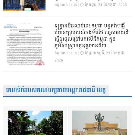
ថ្ងៃ​អង្គារ, 21 ខែ​កក្កដា, 2026
ចំនួនអាន ( 1.4k )
ទន្ទ្រានមិនឈប់ទេ! កម្ពុជា បន្តតវ៉ាទង្វើ
បំពានច្បាប់របស់កងទ័ពថៃ ឈូសឆាយដី
ធ្វើផ្លូវចូលជ្រៅមកលើដីកម្ពុជា ក្នុង
ភូមិសាស្ត្រខេត្តឧត្តរមានជ័យ
ថ្ងៃ​ព្រហស្បតិ៍, 23 ខែ​កក្កដា,
ចំនួនអាន ( 1.3k )
2026
គេហទំព័ររបស់គណបក្សតាមបណ្តារាជធានី ខេត្ត