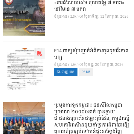
«កេរដំណែលរស់៖ គុណតម្លៃ ៧ មករា»
នៅវិមាន ៧ មករា
ថ្ងៃ​អាទិត្យ, 12 ខែ​កក្កដា, 2026
ចំនួនអាន ( 2.5k )
E14.ពាក្យសុំបញ្ជាក់អំពីការចូលរួមជីវភាព
បក្ស
ថ្ងៃ​ចន្ទ, 20 ខែ​កក្កដា, 2026
ចំនួនអាន ( 1.9k )
ទាញយក
96 KB
ប្រមុខការទូតកម្ពុជា៖ ជនស៊ីវិលកម្ពុជា
ប្រមាណ ២០០០០នាក់ បានក្លាយ
ជាជនរងគ្រោះនៃជម្លោះព្រំដែន, កម្ពុជាស្នើ
សហការីអាស៊ានជួយគាំទ្រការអំពាវនាវឱ្យ
ពួកគាត់ត្រឡប់ទៅកាន់ផ្ទះសម្បែងវិញ