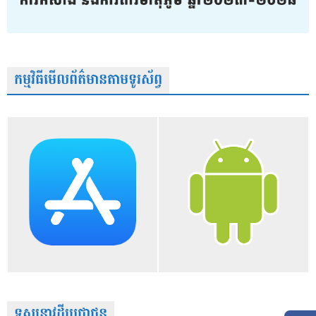
កម្មវិធីមើលព័ត៌មានតាមទូរស័ព្វ
ទស្សនាវដ្តីប្រជាជន