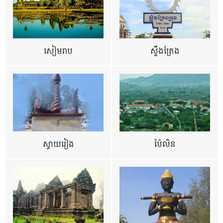
សៀមរាប
ស្ទឹងត្រែង
ស្វាយរៀង
ប៉ៃលិន