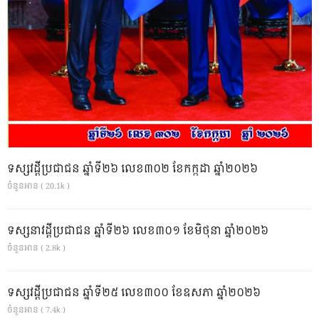
ទស្សវដ្តីប្រជាជន ឆ្នាំទី២៦ លេខ៣០២ ខែកក្កដា ឆ្នាំ២០២៦
ចំនួនអាន ( 20.1k )
ទស្សនាវដ្ដីប្រជាជន ឆ្នាំទី២៦ លេខ៣០១ ខែមិថុនា ឆ្នាំ២០២៦
ចំនួនអាន ( 2.8k )
ទស្សវដ្តីប្រជាជន ឆ្នាំទី២៥ លេខ៣០០ ខែឧសភា ឆ្នាំ២០២៦
ចំនួនអាន ( 7.4k )