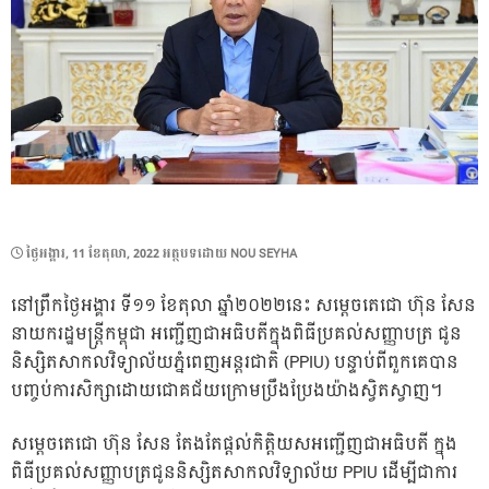
POSTED
ថ្ងៃ​អង្គារ, 11 ខែ​តុលា, 2022
អត្ថបទដោយ
NOU SEYHA
ON
នៅព្រឹកថ្ងៃអង្គារ ទី១១ ខែតុលា ឆ្នាំ២០២២នេះ សម្តេចតេជោ ហ៊ុន សែន
នាយករដ្ឋមន្ត្រីកម្ពុជា អញ្ជើញជាអធិបតីក្នុងពិធីប្រគល់សញ្ញាបត្រ ជូន
និស្សិតសាកលវិទ្យាល័យភ្នំពេញអន្តរជាតិ (PPIU) បន្ទាប់ពីពួកគេបាន
បញ្ចប់ការសិក្សាដោយជោគជ័យក្រោមប្រឹងប្រែងយ៉ាងស្វិតស្វាញ។
សម្តេចតេជោ ហ៊ុន សែន តែងតែផ្តល់កិត្តិយសអញ្ជើញជាអធិបតី ក្នុង
ពិធីប្រគល់សញ្ញាបត្រជូននិស្សិតសាកលវិទ្យាល័យ PPIU ដើម្បីជាការ