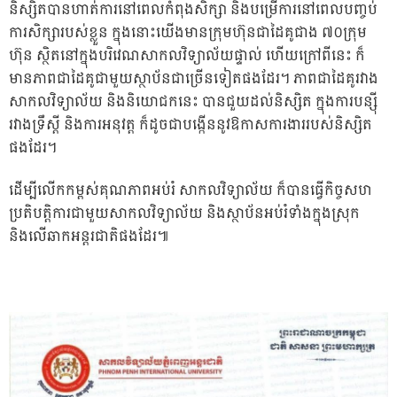
និស្សិតបានហាត់ការនៅពេលកំពុងសិក្សា និងបម្រើការនៅពេលបញ្ចប់
ការសិក្សារបស់ខ្លួន ក្នុងនោះយើងមានក្រុមហ៊ុនជាដៃគូជាង ៧០ក្រុម
ហ៊ុន ស្ថិតនៅក្នុងបរិវេណសាកលវិទ្យាល័យផ្ទាល់ ហើយក្រៅពីនេះ ក៏
មានភាពជាដៃគូជាមួយស្ថាប័នជាច្រើនទៀតផងដែរ។ ភាពជាដៃគូរវាង
សាកលវិទ្យាល័យ និងនិយោជកនេះ បានជួយដល់និស្សិត ក្នុងការបន្ស៊ី
រវាងទ្រឹស្តី និងការអនុវត្ត ក៏ដូចជាបង្កើននូវឱកាសការងាររបស់និស្សិត
ផងដែរ។
ដើម្បីលើកកម្ពស់គុណភាពអប់រំ សាកលវិទ្យាល័យ ក៏បានធ្វើកិច្ចសហ
ប្រតិបត្តិការជាមួយសាកលវិទ្យាល័យ និងស្ថាប័នអប់រំទាំងក្នុងស្រុក
និងលើឆាកអន្តរជាតិផងដែរ៕