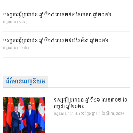
ទស្សនាវដ្ដីប្រជាជន ឆ្នាំទី២៥ លេខ២៩៩ ខែមេសា ឆ្នាំ២០២៦
ចំនួនអាន ( 5.7k )
ទស្សនាវដ្ដីប្រជាជន ឆ្នាំទី២៥ លេខ២៩៨ ខែមីនា ឆ្នាំ២០២៦
ចំនួនអាន ( 10.4k )
ព័ត៌មានពេញនិយម
ទស្សវដ្តីប្រជាជន ឆ្នាំទី២៦ លេខ៣០២ ខែ
កក្កដា ឆ្នាំ២០២៦
ថ្ងៃ​អង្គារ, 4 ខែ​សីហា, 2026
ចំនួនអាន ( 20.1k )