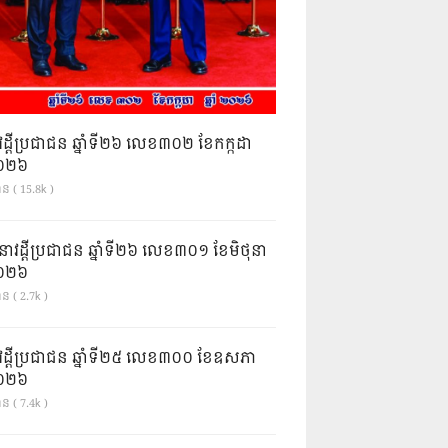
វដ្តីប្រជាជន ឆ្នាំទី២៦ លេខ៣០២ ខែកក្កដា
ំ២០២៦
ាន ( 15.8k )
នាវដ្ដីប្រជាជន ឆ្នាំទី២៦ លេខ៣០១ ខែមិថុនា
ំ២០២៦
ន ( 2.7k )
វដ្តីប្រជាជន ឆ្នាំទី២៥ លេខ៣០០ ខែឧសភា
ំ២០២៦
ន ( 7.4k )