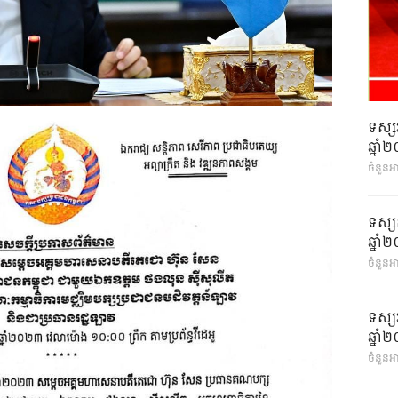
ទស្ស
ឆ្នា
ចំនួនអ
ទស្ស
ឆ្នា
ចំនួនអា
ទស្ស
ឆ្នា
ចំនួនអា