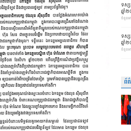
ទស្ស
ឆ្នា
ចំនួនអា
ទស្ស
ឆ្នា
ចំនួនអ
ព័