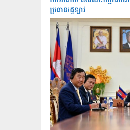
លេខាធិការ នៃគណៈកម្មាធិការមជ
ប្រធានរដ្ឋឡាវ