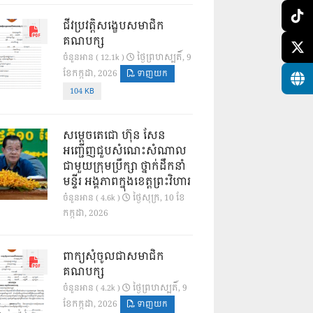
ជីវប្រវត្តិសង្ខេបសមាជិក
គណបក្ស
ថ្ងៃ​ព្រហស្បតិ៍, 9
ចំនួនអាន ( 12.1k )
ខែ​កក្កដា, 2026
ទាញយក
104 KB
សម្តេចតេជោ ហ៊ុន សែន
អញ្ជើញជួបសំណេះសំណាល
ជាមួយក្រុមប្រឹក្សា ថ្នាក់ដឹកនាំ
មន្ទីរ អង្គភាពក្នុងខេត្តព្រះវិហារ
ថ្ងៃ​សុក្រ, 10 ខែ​
ចំនួនអាន ( 4.6k )
កក្កដា, 2026
ពាក្យសុំចូលជាសមាជិក
គណបក្ស
ថ្ងៃ​ព្រហស្បតិ៍, 9
ចំនួនអាន ( 4.2k )
ខែ​កក្កដា, 2026
ទាញយក