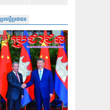
សនាវដ្តីប្រជាជន