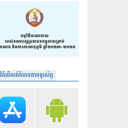
មវិធីមើលព័ត៌មានតាមទូរស័ព្វ