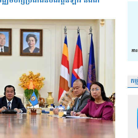
្ឈិមបក្សប្រជាជនបដិវត្តន៍ឡាវ និងជា
កម្