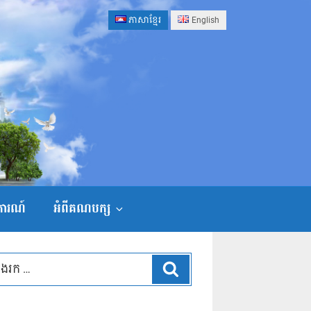
ភាសាខ្មែរ
English
ងការណ៍
អំពីគណបក្ស
ស្វែងរក