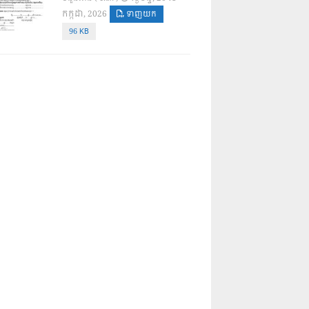
កក្កដា, 2026
ទាញយក
96 KB