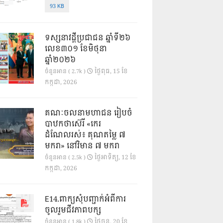
93 KB
ទស្សនាវដ្ដីប្រជាជន ឆ្នាំទី២៦
លេខ៣០១ ខែមិថុនា
ឆ្នាំ២០២៦
ថ្ងៃ​ពុធ, 15 ខែ​
ចំនួនអាន ( 2.7k )
កក្កដា, 2026
គណៈចលនាមហាជន រៀបចំ
បាឋកថាស៊េរី «កេរ
ដំណែលរស់៖ គុណតម្លៃ ៧
មករា» នៅវិមាន ៧ មករា
ថ្ងៃ​អាទិត្យ, 12 ខែ​
ចំនួនអាន ( 2.5k )
កក្កដា, 2026
E14.ពាក្យសុំបញ្ជាក់អំពីការ
ចូលរួមជីវភាពបក្ស
ថ្ងៃ​ចន្ទ, 20 ខែ​
ចំនួនអាន ( 1.8k )