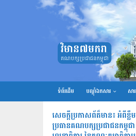
Skip
to
content
វិមាន៧មករា
គណបក្សប្រជាជនកម្ពុជា
ទំព័រដើម
បណ្តុំឯកសារ
សាររ
សេចក្តីប្រកាសព័ត៏មាន៖ អំពីខ្
ប្រធានគណបក្សប្រជាជនកម្ពុជា