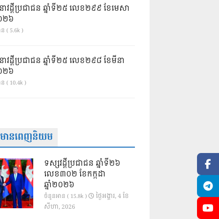
នាវដ្ដីប្រជាជន ឆ្នាំទី២៥ លេខ២៩៩ ខែមេសា
ំ២០២៦
ន ( 5.6k )
នាវដ្ដីប្រជាជន ឆ្នាំទី២៥ លេខ២៩៨ ខែមីនា
ំ២០២៦
ាន ( 10.4k )
ត៌មានពេញនិយម
ទស្សវដ្តីប្រជាជន ឆ្នាំទី២៦
លេខ៣០២ ខែកក្កដា
ឆ្នាំ២០២៦
ថ្ងៃ​អង្គារ, 4 ខែ​
ចំនួនអាន ( 15.8k )
សីហា, 2026