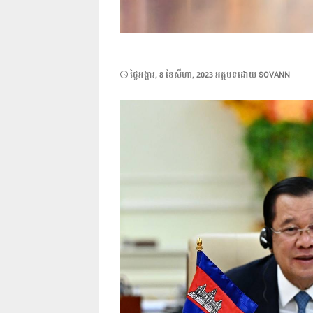
POSTED
ថ្ងៃ​អង្គារ, 8 ខែ​សីហា, 2023
អត្ថបទដោយ
SOVANN
ON