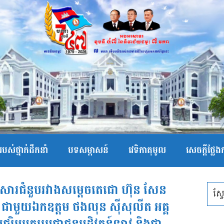
បស់ថ្នាក់ដឹកនាំ
បទសម្ភាសន៍
វេទិកាតុមូល
សេចក្ដីថ្លែ
លឹមសារជំនួបរវាងសម្តេចតេជោ ហ៊ុន សែន
 ជាមួយឯកឧត្តម ថងលុន ស៊ីសុលីត អគ្គ