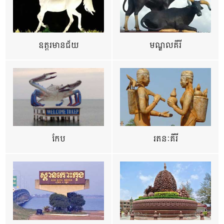
ឧត្ដរមានជ័យ
មណ្ឌលគីរី
កែប
រតនៈគីរី