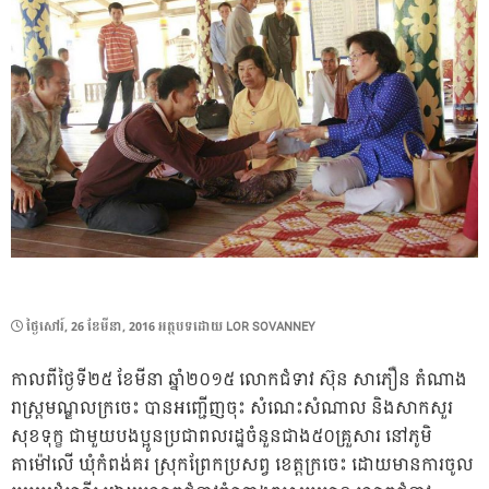
POSTED
ថ្ងៃ​សៅរ៍, 26 ខែ​មីនា, 2016
អត្ថបទដោយ
LOR SOVANNEY
ON
កាលពីថ្ងៃទី២៥ ខែមីនា ឆ្នាំ២០១៥ លោកជំទាវ ស៊ុន សាភឿន តំណាង
រាស្រ្តមណ្ឌលក្រចេះ បានអញ្ជើញចុះ សំណេះសំណាល និងសាកសួរ
សុខទុក្ខ ជាមួយបងប្អូនប្រជាពលរដ្ឋចំនួនជាង៥០គ្រួសារ នៅភូមិ
តាម៉ៅលើ ឃុំកំពង់គរ ស្រុកព្រែកប្រសព្វ ខេត្តក្រចេះ ដោយមានការចូល