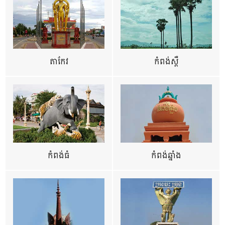
តាកែវ
កំពង់ស្ពឺ
កំពង់ធំ
កំពង់ឆ្នាំង