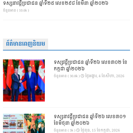
ទស្សនាវដ្ដីប្រជាជន ឆ្នាំទី២៥ លេខ២៩៨ ខែមីនា ឆ្នាំ២០២៦
ចំនួនអាន ( 10.6k )
ព័ត៌មានពេញនិយម
ទស្សវដ្តីប្រជាជន ឆ្នាំទី២៦ លេខ៣០២ ខែ
កក្កដា ឆ្នាំ២០២៦
ថ្ងៃ​អង្គារ, 4 ខែ​សីហា, 2026
ចំនួនអាន ( 30.8k )
ទស្សនាវដ្ដីប្រជាជន ឆ្នាំទី២៦ លេខ៣០១
ខែមិថុនា ឆ្នាំ២០២៦
ថ្ងៃ​ពុធ, 15 ខែ​កក្កដា, 2026
ចំនួនអាន ( 3k )