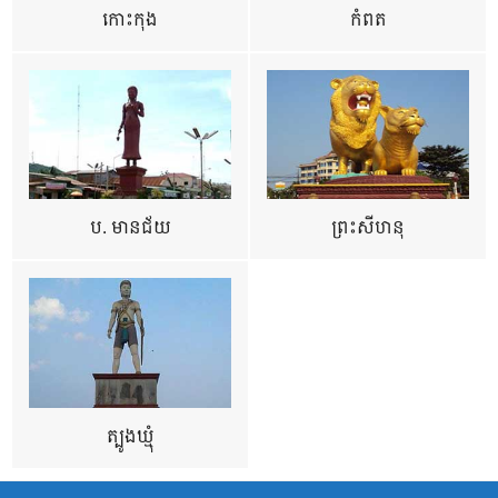
កោះកុង
កំពត
ប. មានជ័យ
ព្រះសីហនុ
ត្បូងឃ្មុំ