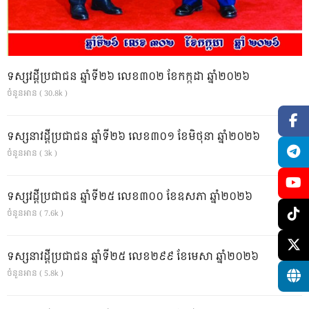
ទស្សវដ្តីប្រជាជន ឆ្នាំទី២៦ លេខ៣០២ ខែកក្កដា ឆ្នាំ២០២៦
ចំនួនអាន ( 30.8k )
ទស្សនាវដ្ដីប្រជាជន ឆ្នាំទី២៦ លេខ៣០១ ខែមិថុនា ឆ្នាំ២០២៦
ចំនួនអាន ( 3k )
ទស្សវដ្តីប្រជាជន ឆ្នាំទី២៥ លេខ៣០០ ខែឧសភា ឆ្នាំ២០២៦
ចំនួនអាន ( 7.6k )
ទស្សនាវដ្ដីប្រជាជន ឆ្នាំទី២៥ លេខ២៩៩ ខែមេសា ឆ្នាំ២០២៦
ចំនួនអាន ( 5.8k )