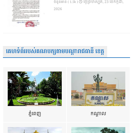
ថ្ងៃ​ព្រហស្បតិ៍, 23 ខែ​កក្កដា,
ចំនួនអាន ( 1.5k )
2026
គេហទំព័ររបស់គណបក្សតាមបណ្តារាជធានី ខេត្ត
ភ្នំពេញ
កណ្តាល