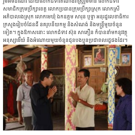
រួមអមដំណើរ ដោយលោកជំទាវតំណាងរាស្រ្តរួមមាន លោកជំទាវ
សមាជិកក្រុមប្រឹក្សាខេត្ត លោកប្រធានក្រុមប្រឹក្សាស្រុក លោកស្រី
អភិបាលរងស្រុក លោកមេឃុំ ឯកឧត្តម សារុន ប្ញទ្ធា អនុរដ្ឋលេខាធិការ
ក្រសួងរៀបចំដែនដី នគរូបនីយកម្ម និងសំណង់ និងមន្រ្តីមួយចំនួន
ទៀត។ ក្នុងឱកាសនោះ លោកជំទាវ ស៊ុន សាភឿន ក៏បាននាំមកនូវវត្ថុ
អនុស្សាវរីយ៍ និងអំណោយមួយចំនួនជូនបងប្អូនប្រជាពលរដ្ឋផងដែរ។