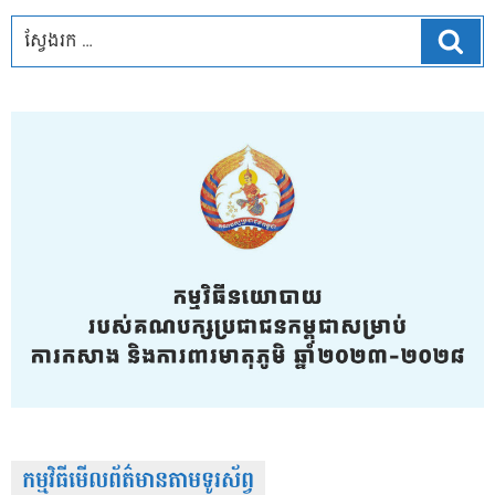
ស្វែ
កម្មវិធីមើលព័ត៌មានតាមទូរស័ព្វ