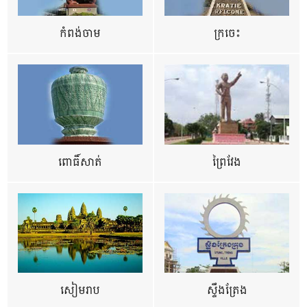
កំពង់ចាម
ក្រចេះ
ពោធិ៍សាត់
ព្រៃវែង
សៀមរាប
ស្ទឹងត្រែង