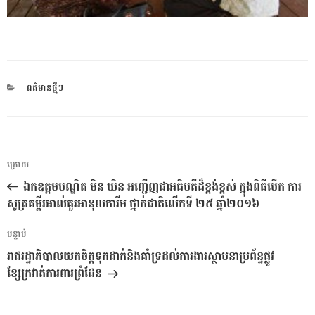
CATEGORIES
ពត៌មានថ្មីៗ
ការ​
អត្ថបទ
ក្រោយ
នាំទិស​
មុន
ឯកឧត្តមបណ្ឌិត មិន ឃិន អញ្ជើញជាអធិបតីដ៏ខ្ពង់ខ្ពស់ ក្នុងពិធីបើក ការ
ប្រកាស
សូត្រគម្ពីរអាល់គួរអានុលការីម ថ្នាក់ជាតិលើកទី ២៥ ឆ្នាំ២០១៦
អត្ថបទ
បន្ទាប់
បន្ទាប់
រាជរដ្ឋាភិបាលយកចិត្តទុកដាក់និងគាំទ្រដល់ការងារស្ថាបនាប្រព័ន្ឋផ្លូវ
ខ្សែក្រវាត់ការពារព្រំដែន