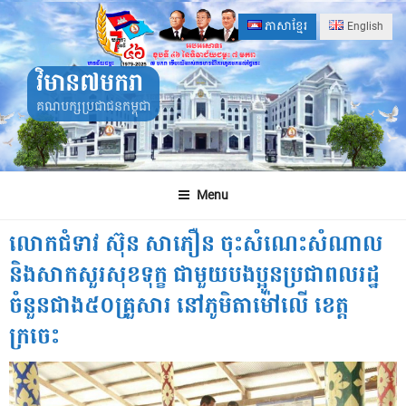
Skip
ភាសាខ្មែរ
English
to
content
វិមាន៧មករា
គណបក្សប្រជាជនកម្ពុជា
Menu
លោកជំទាវ ស៊ុន សាភឿន ចុះសំណេះសំណាល
និងសាកសួរសុខទុក្ខ ជាមួយបងប្អូនប្រជាពលរដ្ឋ
ចំនួនជាង៥០គ្រួសារ នៅភូមិតាម៉ៅលើ ខេត្ត
ក្រចេះ