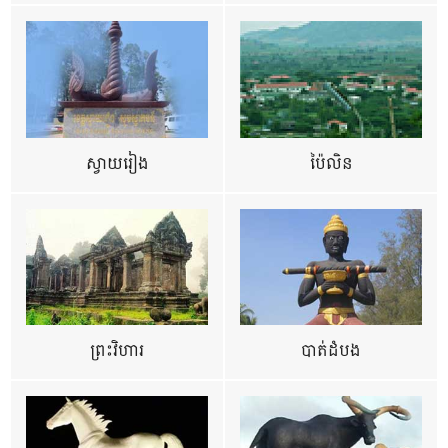
ស្វាយរៀង
ប៉ៃលិន
ព្រះវិហារ
បាត់ដំបង