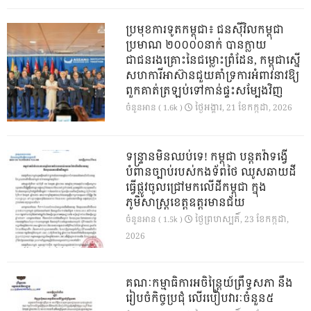
ប្រមុខការទូតកម្ពុជា៖ ជនស៊ីវិលកម្ពុជា
ប្រមាណ ២០០០០នាក់ បានក្លាយ
ជាជនរងគ្រោះនៃជម្លោះព្រំដែន, កម្ពុជាស្នើ
សហការីអាស៊ានជួយគាំទ្រការអំពាវនាវឱ្យ
ពួកគាត់ត្រឡប់ទៅកាន់ផ្ទះសម្បែងវិញ
ថ្ងៃ​អង្គារ, 21 ខែ​កក្កដា, 2026
ចំនួនអាន ( 1.6k )
ទន្ទ្រានមិនឈប់ទេ! កម្ពុជា បន្តតវ៉ាទង្វើ
បំពានច្បាប់របស់កងទ័ពថៃ ឈូសឆាយដី
ធ្វើផ្លូវចូលជ្រៅមកលើដីកម្ពុជា ក្នុង
ភូមិសាស្ត្រខេត្តឧត្តរមានជ័យ
ថ្ងៃ​ព្រហស្បតិ៍, 23 ខែ​កក្កដា,
ចំនួនអាន ( 1.5k )
2026
គណៈកម្មាធិការអចិន្ត្រៃយ៍ព្រឹទ្ធសភា នឹង
រៀបចំកិច្ចប្រជុំ លើរបៀបវារៈចំនួន៥