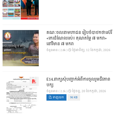
គណៈចលនាមហាជន រៀបចំបាឋកថាស៊េរី
«កេរដំណែលរស់៖ គុណតម្លៃ ៧ មករា»
នៅវិមាន ៧ មករា
ថ្ងៃ​អាទិត្យ, 12 ខែ​កក្កដា, 2026
ចំនួនអាន ( 2.8k )
E14.ពាក្យសុំបញ្ជាក់អំពីការចូលរួមជីវភាព
បក្ស
ថ្ងៃ​ចន្ទ, 20 ខែ​កក្កដា, 2026
ចំនួនអាន ( 2.1k )
ទាញយក
96 KB