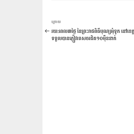
ការ​
អត្ថបទ
ក្រោយ
នាំទិស​
មុន
រយ:ពេល៣ថ្ងៃ នៃព្រះរាជពិធីបុណ្យអុំទូក នៅខេត
ប្រកាស
ទទួលបានភ្ញៀវទេសចរជិត១០ម៉ឺននាក់