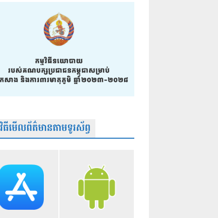
មវិធីមើលព័ត៌មានតាមទូរស័ព្វ