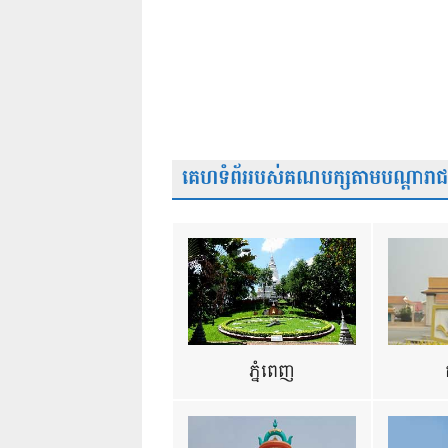
គេហទំព័ររបស់គណបក្សតាមបណ្តារាជធា
ភ្នំពេញ