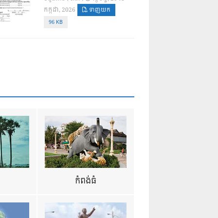
កក្កដា, 2026
ទាញយក
96 KB
ឺ
កំពង់ធំ