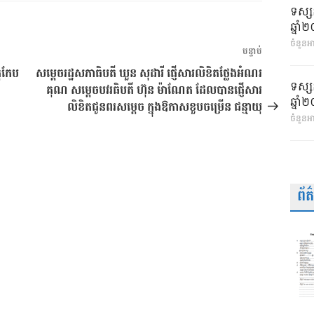
ទស្ស
ឆ្នា
ចំនួនអា
អត្ថបទ
បន្ទាប់
បន្ទាប់
្តកែប
សម្តេចរដ្ឋសភាធិបតី ឃួន សុដារី ផ្ញើសារលិខិតថ្លែងអំណរ
ទស្ស
គុណ សម្តេចបវរធិបតី ហ៊ុន ម៉ាណែត ដែលបានផ្ញើសារ
ឆ្នា
លិខិតជូនពរសម្តេច ក្នុងឱកាសខួបចម្រើន ជន្មាយុ
ចំនួនអ
ព័