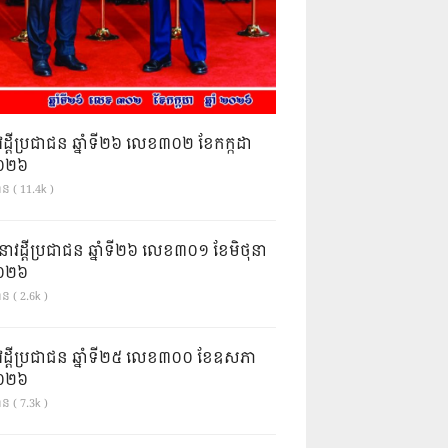
វដ្តីប្រជាជន ឆ្នាំទី២៦ លេខ៣០២ ខែកក្កដា
ំ២០២៦
ាន ( 11.4k )
នាវដ្ដីប្រជាជន ឆ្នាំទី២៦ លេខ៣០១ ខែមិថុនា
ំ២០២៦
ន ( 2.6k )
វដ្តីប្រជាជន ឆ្នាំទី២៥ លេខ៣០០ ខែឧសភា
ំ២០២៦
ន ( 7.3k )