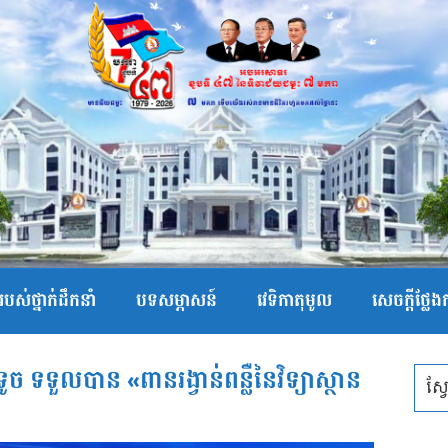
បស់ថ្នាក់ដឹកនាំ
បទសម្ភាសន៍
វេទិកាតុមូល
សេចក្ដីថ្លែ
 ទទួលបាន «ពានរង្វាន់ពន្លឺនៃវិទ្យាស្ថាន