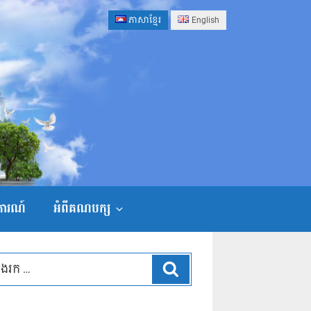
ភាសាខ្មែរ
English
ងការណ៍
អំពីគណបក្ស
ស្វែងរក