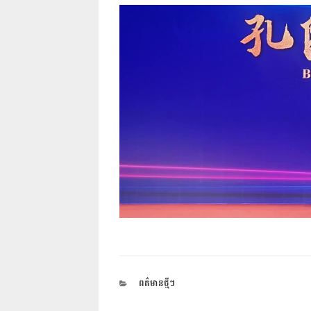
CATEGORIES
ពត៌មានថ្មីៗ