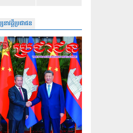
សនាវដ្តីប្រជាជន