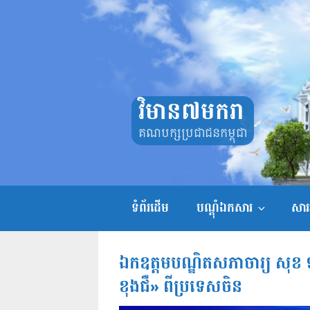
Skip
to
content
វិមាន៧មករា
គណបក្សប្រជាជនកម្ពុជា
ទំព័រដើម
បណ្តុំឯកសារ
សាររ
ឯកឧត្តមបណ្ឌិតសភាចារ្យ សុខ ទូច
ខុងជឺ» ពីប្រទេសចិន