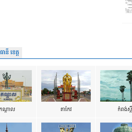
នី ខេត្ត
កណ្តាល
តាកែវ
កំពង់ស្ព