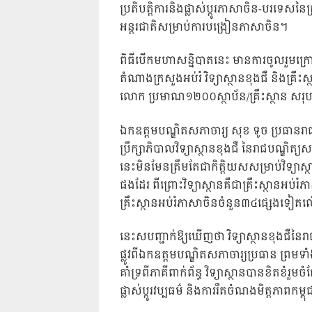
ប្រតិបត្តិការនិងផ្លាស់ប្តូរភាសាចិន-បរទេស
អន្តរជាតិសម្រាប់ការបង្រៀនភាសាចិន។
ពិធីបើកមហាសន្និបាតនេះ មានការចូលរួមក្
តំណាងក្រសួងអប់រំ វិទ្យាស្ថានខុងជឺ និងគ
លោក ប្រមាណ១២០០ស្ថាប័ន/គ្រឹះស្ថាន ស
ឯកឧត្តមបណ្ឌិតសភាចារ្យ សុខ ទូច ប្រធានរាជ
ប្រឹក្សាភិបាលវិទ្យាស្ថានខុងជឺ នៃរាជបណ្ឌិត្
នេះមិនមែនត្រឹមតែជាកិត្តិយសសម្រាប់វិទ្យាស
ផងដែរ ពីព្រោះវិទ្យាស្ថានគឺជាគ្រឹះស្ថានអប់
គ្រឹះស្ថានអប់រំភាសាចិនចំនួន៣៤ផ្សេងទៀ
នេះសបញ្ជាក់ឱ្យឃើញថា វិទ្យាស្ថានខុងជឺនៃរ
ផ្លូវពីឯកឧត្តមបណ្ឌិតសភាចារ្យប្រធាន ព្រមទា
គាំទ្រពីភាគីពាក់ព័ន្ធ វិទ្យាស្ថានបានខិត
ផ្លាស់ប្តូរវប្បធម៌ និងការរឹតចំណងមិត្តភាព