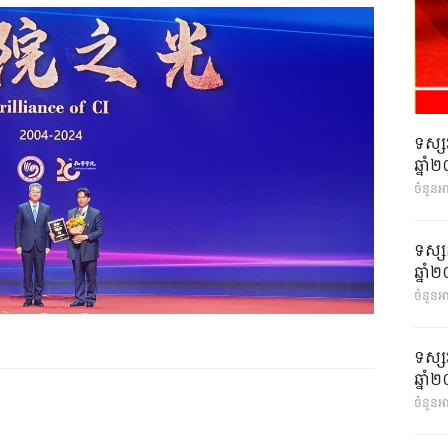
ទស្ស
ឆ្នា
ចំនួនអ
ទស្ស
ឆ្នា
ចំនួនអា
ទស្ស
ឆ្នា
ចំនួនអា