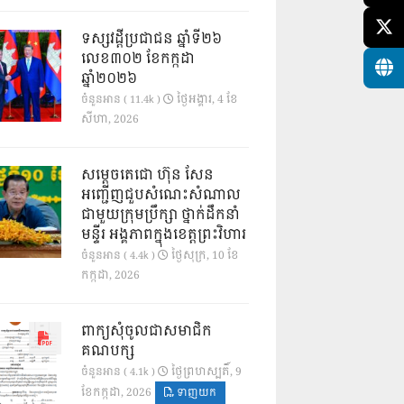
ទស្សវដ្តីប្រជាជន ឆ្នាំទី២៦
លេខ៣០២ ខែកក្កដា
ឆ្នាំ២០២៦
ថ្ងៃ​អង្គារ, 4 ខែ​
ចំនួនអាន ( 11.4k )
សីហា, 2026
សម្តេចតេជោ ហ៊ុន សែន
អញ្ជើញជួបសំណេះសំណាល
ជាមួយក្រុមប្រឹក្សា ថ្នាក់ដឹកនាំ
មន្ទីរ អង្គភាពក្នុងខេត្តព្រះវិហារ
ថ្ងៃ​សុក្រ, 10 ខែ​
ចំនួនអាន ( 4.4k )
កក្កដា, 2026
ពាក្យសុំចូលជាសមាជិក
គណបក្ស
ថ្ងៃ​ព្រហស្បតិ៍, 9
ចំនួនអាន ( 4.1k )
ខែ​កក្កដា, 2026
ទាញយក