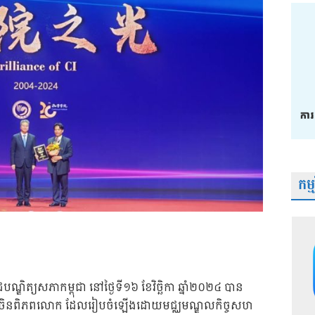
កម្
្ឌិត្យសភាកម្ពុជា នៅថ្ងៃទី១៦ ខែវិច្ឆិកា ឆ្នាំ២០២៤ បាន
ភាសាចិនពិភពលោក ដែលរៀបចំឡើងដោយមជ្ឈមណ្ឌលកិច្ចសហ