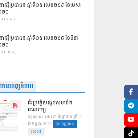
នាវដ្ដីប្រជាជន ឆ្នាំទី២៥ លេខ២៩៩ ខែមេសា
ំ២០២៦
ន ( 5.5k )
នាវដ្ដីប្រជាជន ឆ្នាំទី២៥ លេខ២៩៨ ខែមីនា
ំ២០២៦
ាន ( 10.3k )
ត៌មានពេញនិយម
ជីវប្រវត្តិសង្ខេបសមាជិក
គណបក្ស
ថ្ងៃ​ព្រហស្បតិ៍, 9
ចំនួនអាន ( 12k )
ខែ​កក្កដា, 2026
ទាញយក
104 KB