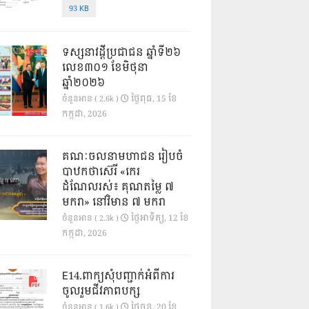
93 KB
ទស្សនាវដ្ដីប្រជាជន ឆ្នាំទី២៦
លេខ៣០១ ខែមិថុនា
ឆ្នាំ២០២៦
ថ្ងៃ​ពុធ, 15 ខែ​
ចំនួនអាន ( 2.6k )
កក្កដា, 2026
គណៈចលនាមហាជន រៀបចំ
បាឋកថាស៊េរី «កេរ
ដំណែលរស់៖ គុណតម្លៃ ៧
មករា» នៅវិមាន ៧ មករា
ថ្ងៃ​អាទិត្យ, 12 ខែ​
ចំនួនអាន ( 2.3k )
កក្កដា, 2026
E14.ពាក្យសុំបញ្ជាក់អំពីការ
ចូលរួមជីវភាពបក្ស
ថ្ងៃ​ចន្ទ, 20 ខែ​
ចំនួនអាន ( 1.6k )