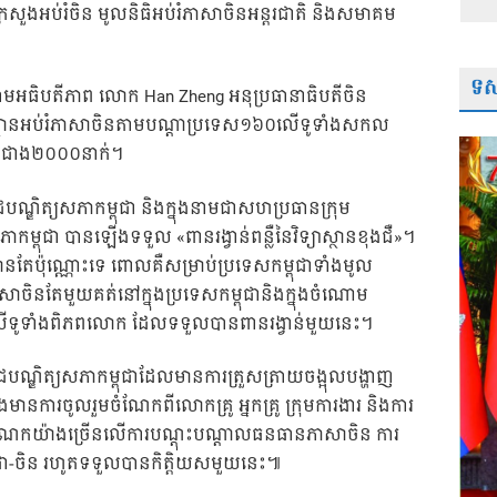
នៃក្រសួងអប់រំចិន មូលនិធិអប់រំភាសាចិនអន្តរជាតិ និងសមាគម
ទស្
រោមអធិបតីភាព លោក Han Zheng អនុប្រធានាធិបតីចិន
្រឹះស្ថានអប់រំភាសាចិនតាមបណ្តាប្រទេស១៦០លើទូទាំងសកល
រុបជាង២០០០នាក់។
បណ្ឌិត្យសភាកម្ពុជា និងក្នុងនាមជាសហប្រធានក្រុម
យសភាកម្ពុជា បានឡើងទទួល «ពានរង្វាន់ពន្លឺនៃវិទ្យាស្ថានខុងជឺ»។
្ថានតែប៉ុណ្ណោះទេ ពោលគឺសម្រាប់ប្រទេសកម្ពុជាទាំងមូល
រំភាសាចិនតែមួយគត់នៅក្នុងប្រទេសកម្ពុជានិងក្នុងចំណោម
តលើទូទាំងពិភពលោក ដែលទទួលបានពានរង្វាន់មួយនេះ។
ាជបណ្ឌិត្យសភាកម្ពុជាដែលមានការត្រួសត្រាយចង្អុលបង្ហាញ
ំងមានការចូលរួមចំណែកពីលោកគ្រូ អ្នកគ្រូ ក្រុមការងារ និងការ
ខំរួមចំណែកយ៉ាងច្រើនលើការបណ្តុះបណ្តាលធនធានភាសាចិន ការ
កម្ពុជា-ចិន រហូតទទួលបានកិត្តិយសមួយនេះ៕