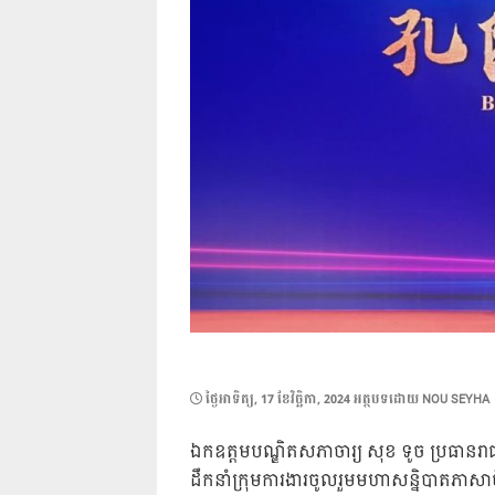
POSTED
ថ្ងៃ​អាទិត្យ, 17 ខែ​វិច្ឆិកា, 2024
អត្ថបទដោយ
NOU SEYHA
ON
ឯកឧត្តមបណ្ឌិតសភាចារ្យ សុខ ទូច ប្រធានរាជបណ
ដឹកនាំក្រុមការងារចូលរួមមហាសន្និបាត