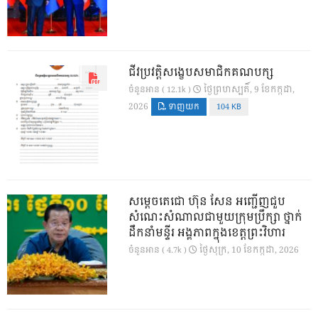
ជីវប្រវត្តិសង្ខេបសមាជិកគណបក្ស
ថ្ងៃ​ព្រហស្បតិ៍, 9 ខែ​កក្កដា,
ចំនួនអាន ( 12.1k )
2026
ទាញយក
104 KB
សម្តេចតេជោ ហ៊ុន សែន អញ្ជើញជួប
សំណេះសំណាលជាមួយក្រុមប្រឹក្សា ថ្នាក់
ដឹកនាំមន្ទីរ អង្គភាពក្នុងខេត្តព្រះវិហារ
ថ្ងៃ​សុក្រ, 10 ខែ​កក្កដា, 2026
ចំនួនអាន ( 4.7k )