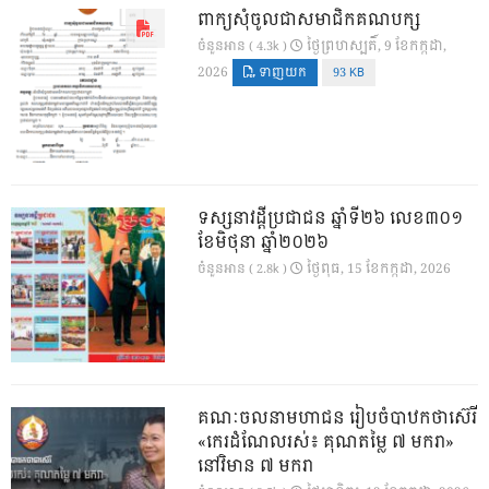
ពាក្យសុំចូលជាសមាជិកគណបក្ស
ថ្ងៃ​ព្រហស្បតិ៍, 9 ខែ​កក្កដា,
ចំនួនអាន ( 4.3k )
2026
ទាញយក
93 KB
ទស្សនាវដ្ដីប្រជាជន ឆ្នាំទី២៦ លេខ៣០១
ខែមិថុនា ឆ្នាំ២០២៦
ថ្ងៃ​ពុធ, 15 ខែ​កក្កដា, 2026
ចំនួនអាន ( 2.8k )
គណៈចលនាមហាជន រៀបចំបាឋកថាស៊េរី
«កេរដំណែលរស់៖ គុណតម្លៃ ៧ មករា»
នៅវិមាន ៧ មករា