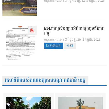
ថ្ងៃ​អាទិត្យ, 12 ខែ​កក្កដា, 2026
ចំនួនអាន ( 2.5k )
E14.ពាក្យសុំបញ្ជាក់អំពីការចូលរួមជីវភាព
បក្ស
ថ្ងៃ​ចន្ទ, 20 ខែ​កក្កដា, 2026
ចំនួនអាន ( 1.8k )
ទាញយក
96 KB
គេហទំព័ររបស់គណបក្សតាមបណ្តារាជធានី ខេត្ត