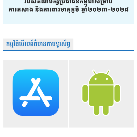
កម្មវិធីមើលព័ត៌មានតាមទូរស័ព្វ