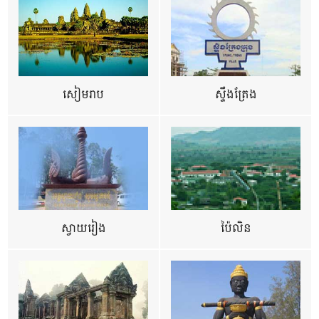
សៀមរាប
ស្ទឹងត្រែង
ស្វាយរៀង
ប៉ៃលិន