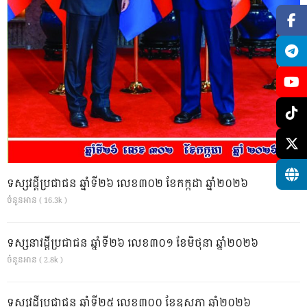
ទស្សវដ្តីប្រជាជន ឆ្នាំទី២៦ លេខ៣០២ ខែកក្កដា ឆ្នាំ២០២៦
ចំនួនអាន ( 16.3k )
ទស្សនាវដ្ដីប្រជាជន ឆ្នាំទី២៦ លេខ៣០១ ខែមិថុនា ឆ្នាំ២០២៦
ចំនួនអាន ( 2.8k )
ទស្សវដ្តីប្រជាជន ឆ្នាំទី២៥ លេខ៣០០ ខែឧសភា ឆ្នាំ២០២៦