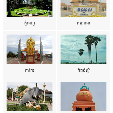
ភ្នំពេញ
កណ្តាល
តាកែវ
កំពង់ស្ពឺ