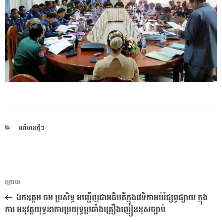
CATEGORIES
ពត៌មានថ្មីៗ
ការ​
អត្ថបទ
ក្រោយ
នាំទិស​
មុន
ឯកឧត្ដម ចម ប្រសិទ្ធ អញ្ជើញជាអធិបតីក្នុងវេទិកាអប់រំផ្សព្វផ្សាយ ក្នុង
ប្រកាស
ការ អនុវត្តយុទ្ធនាការប្រយុទ្ធប្រឆាំងគ្រឿងញៀនខុសច្បាប់