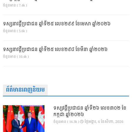
ចំនួនអាន ( 7.4k )
ទស្សនាវដ្ដីប្រជាជន ឆ្នាំទី២៥ លេខ២៩៩ ខែមេសា ឆ្នាំ២០២៦
ចំនួនអាន ( 5.6k )
ទស្សនាវដ្ដីប្រជាជន ឆ្នាំទី២៥ លេខ២៩៨ ខែមីនា ឆ្នាំ២០២៦
ចំនួនអាន ( 10.4k )
ព័ត៌មានពេញនិយម
ទស្សវដ្តីប្រជាជន ឆ្នាំទី២៦ លេខ៣០២ ខែ
កក្កដា ឆ្នាំ២០២៦
ថ្ងៃ​អង្គារ, 4 ខែ​សីហា, 2026
ចំនួនអាន ( 16.3k )