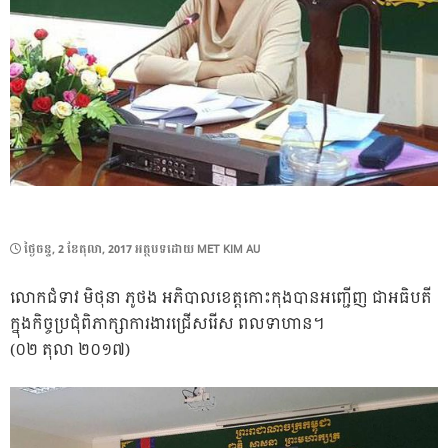
POSTED
ថ្ងៃ​ចន្ទ, 2 ខែ​តុលា, 2017
អត្ថបទដោយ
MET KIM AU
ON
លោកជំទាវ មិថុនា ភូថង អភិបាលខេត្តកោះកុងបានអញ្ជើញ ជាអធិបតី
ក្នុងកិច្ចប្រជុំពិភាក្សាការងារជ្រើសរើស ពលទាហាន។
(០២ តុលា ២០១៧)