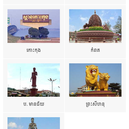
កោះកុង
កំពត
ប. មានជ័យ
ព្រះសីហនុ