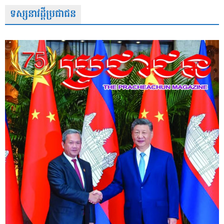
ទស្សនាវដ្តីប្រជាជន