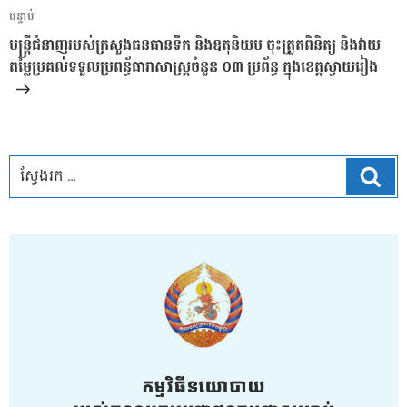
អត្ថបទ
បន្ទាប់
បន្ទាប់
មន្រ្តីជំនាញរបស់ក្រសួងធនធានទឹក និងឧតុនិយម ចុះត្រួតពិនិត្យ និងវាយ
តម្លៃប្រគល់ទទួលប្រពន្ធ័ធារាសាស្រ្តចំនួន ០៣ ប្រព័ន្ធ ក្នុងខេត្តស្វាយរៀង
ស្វែ