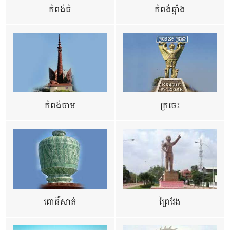
កំពង់ធំ
កំពង់ឆ្នាំង
កំពង់ចាម
ក្រចេះ
ពោធិ៍សាត់
ព្រៃវែង