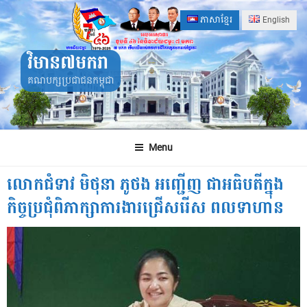
Skip
ភាសាខ្មែរ
English
to
content
វិមាន៧មករា
គណបក្សប្រជាជនកម្ពុជា
Menu
លោកជំទាវ មិថុនា ភូថង អញ្ជើញ ជាអធិបតីក្នុង
កិច្ចប្រជុំពិភាក្សាការងារជ្រើសរើស ពលទាហាន