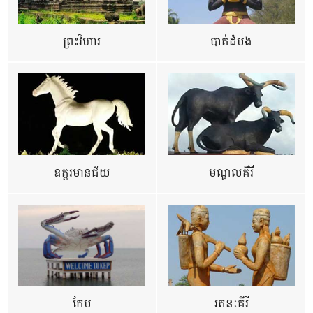
ព្រះវិហារ
បាត់ដំបង
ឧត្ដរមានជ័យ
មណ្ឌលគីរី
កែប
រតនៈគីរី