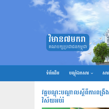
Skip
to
content
វិមាន៧មករា
គណបក្សប្រជាជនកម្ពុជា
ទំព័រដើម
បណ្តុំឯកសារ
សាររ
វគ្គបណ្ដុះបណ្ដាលស្ដីពីការពង្រ
វិស័យអប់រំ