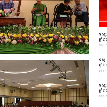
ទស្ស
ឆ្នា
ចំនួនអ
ទស្ស
ឆ្នា
ចំនួនអា
ទស្ស
ឆ្នា
ចំនួនអា