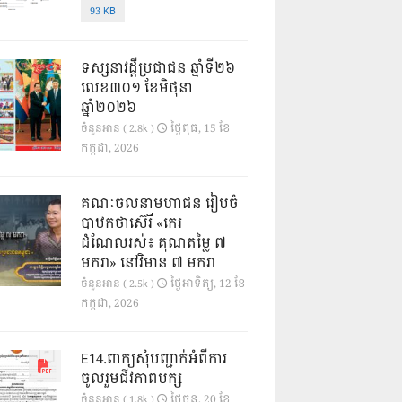
93 KB
ទស្សនាវដ្ដីប្រជាជន ឆ្នាំទី២៦
លេខ៣០១ ខែមិថុនា
ឆ្នាំ២០២៦
ថ្ងៃ​ពុធ, 15 ខែ​
ចំនួនអាន ( 2.8k )
កក្កដា, 2026
គណៈចលនាមហាជន រៀបចំ
បាឋកថាស៊េរី «កេរ
ដំណែលរស់៖ គុណតម្លៃ ៧
មករា» នៅវិមាន ៧ មករា
ថ្ងៃ​អាទិត្យ, 12 ខែ​
ចំនួនអាន ( 2.5k )
កក្កដា, 2026
E14.ពាក្យសុំបញ្ជាក់អំពីការ
ចូលរួមជីវភាពបក្ស
ថ្ងៃ​ចន្ទ, 20 ខែ​
ចំនួនអាន ( 1.8k )