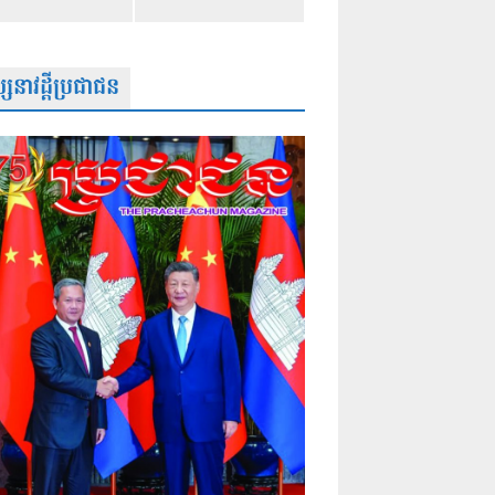
សនាវដ្តីប្រជាជន