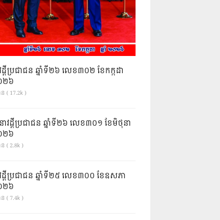
វដ្តីប្រជាជន ឆ្នាំទី២៦ លេខ៣០២ ខែកក្កដា
ំ២០២៦
ាន ( 17.2k )
នាវដ្ដីប្រជាជន ឆ្នាំទី២៦ លេខ៣០១ ខែមិថុនា
ំ២០២៦
ន ( 2.8k )
វដ្តីប្រជាជន ឆ្នាំទី២៥ លេខ៣០០ ខែឧសភា
ំ២០២៦
ន ( 7.4k )