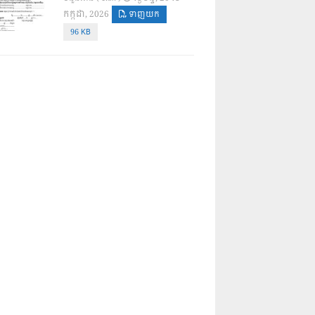
កក្កដា, 2026
ទាញយក
96 KB