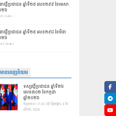
នាវដ្ដីប្រជាជន ឆ្នាំទី២៥ លេខ២៩៩ ខែមេសា
ំ២០២៦
ន ( 5.6k )
នាវដ្ដីប្រជាជន ឆ្នាំទី២៥ លេខ២៩៨ ខែមីនា
ំ២០២៦
ាន ( 10.4k )
ត៌មានពេញនិយម
ទស្សវដ្តីប្រជាជន ឆ្នាំទី២៦
លេខ៣០២ ខែកក្កដា
ឆ្នាំ២០២៦
ថ្ងៃ​អង្គារ, 4 ខែ​
ចំនួនអាន ( 17.2k )
សីហា, 2026