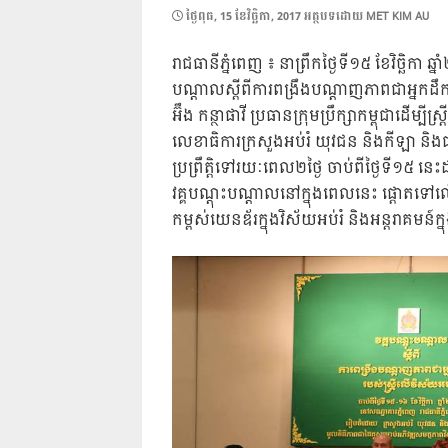
POSTED
ថ្ងៃ​ពុធ, 15 ខែ​វិច្ឆិកា, 2017
អត្ថបទដោយ
MET KIM AU
ON
រាជធានី​ភ្នំពេញ ៖ នា​ព្រឹក​ថ្ងៃ​ទី​១៥ ខែ​វិច្ឆិកា ឆ
បណ្ដាល​ស្ដី​ពី​ការ​ពង្រឹង​បណ្ដាញ​ភាព​ជា​អ្នក​ដ
អ៊ឹង កន្ថាផាវី ប្រធាន​ក្រុម​ប្រឹក្សា​កម្ពុជា​ដើម្បី​ស្
លេខាធិការ​ក្រសួង​អប់រំ យុវជន និង​កីឡា និង​ជា
ប្រព្រឹត្តិ​ទៅ​រយៈពេល​២ថ្ងៃ ចាប់​ពី​ថ្ងៃ​ទី​១៥ នេះ​
វគ្គ​បណ្ដុះបណ្ដាល​នៅ​ក្នុង​ពេល​នេះ ផ្ដោត​ទ
កម្ពស់​យេនឌ័រ​ក្នុង​វិស័យ​អប់រំ និង​អន្តរាគមន៍​ក្ន