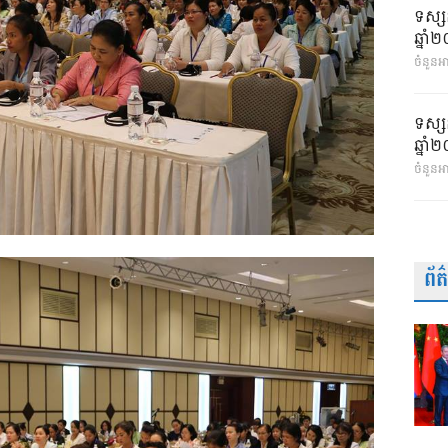
ទស្ស
ឆ្នា
ចំនួនអា
ទស្ស
ឆ្នា
ចំនួនអ
ព័