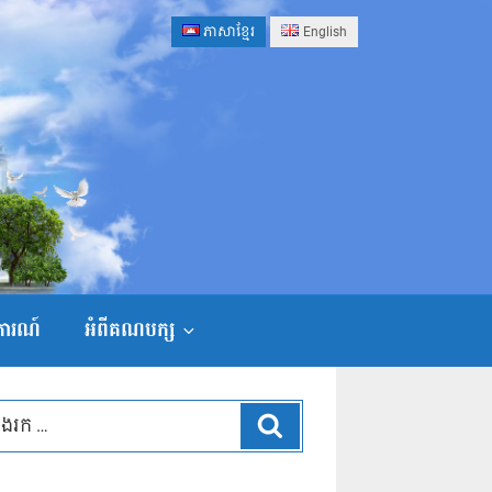
ភាសាខ្មែរ
English
ងការណ៍
អំពីគណបក្ស
ស្វែងរក