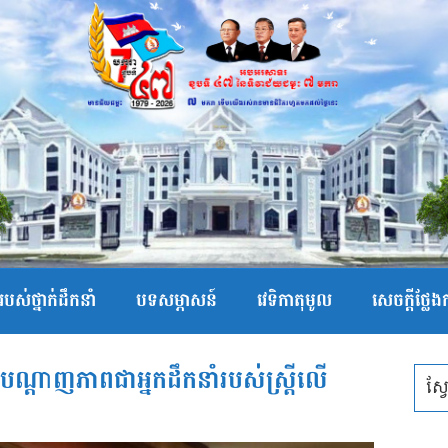
បស់ថ្នាក់ដឹកនាំ
បទសម្ភាសន៍
វេទិកាតុមូល
សេចក្ដីថ្លែ
ឹងបណ្ដាញភាពជាអ្នកដឹកនាំរបស់ស្ត្រីលើ