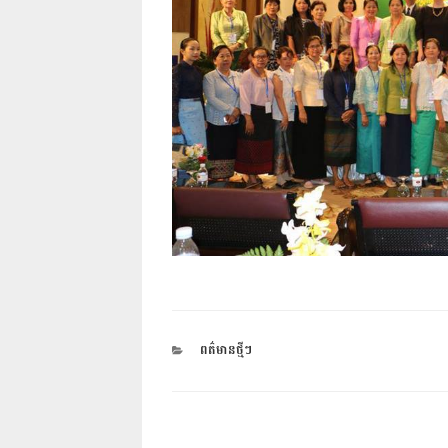
CATEGORIES
ពត៌មានថ្មីៗ