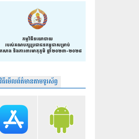
មវិធីមើលព័ត៌មានតាមទូរស័ព្វ