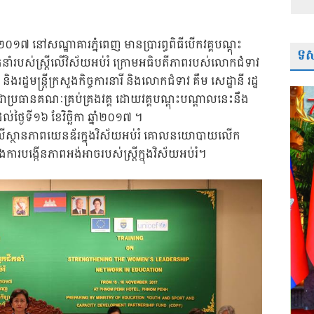
្នាំ​២០១៧ នៅ​សណ្ឋាគារ​ភ្នំពេញ ​មាន​ប្រារព្ធ​ពិធី​បើក​វគ្គ​បណ្ដុះ
ទស្
ឹកនាំ​របស់​ស្ត្រី​លើ​វិស័យ​អប់រំ ក្រោម​អធិបតីភាព​របស់​​លោក​ជំទាវ
ត្រី និង​រដ្ឋមន្ត្រី​ក្រសួង​កិច្ចការ​នារី និង​លោក​ជំទាវ គឹម សេដ្ឋានី រដ្ឋ
​ប្រធាន​គណៈ​គ្រប់គ្រង​វគ្គ ដោយ​វគ្គ​បណ្ដុះបណ្ដាល​នេះ​នឹង​
ដល់​ថ្ងៃ​ទី១៦ ខែ​វិច្ឆិកា ឆ្នាំ​២០១៧ ។
ៅ​លើ​ស្ថានភាព​យេនឌ័រ​ក្នុង​វិស័យ​អប់រំ គោល​នយោបាយ​លើក​
ុង​ការ​បង្កើន​ភាព​អង់អាច​របស់​ស្ដ្រី​ក្នុង​វិស័យ​អប់រំ។