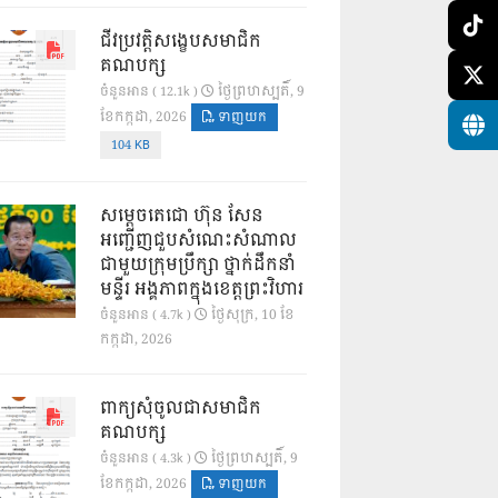
ជីវប្រវត្តិសង្ខេបសមាជិក
គណបក្ស
ថ្ងៃ​ព្រហស្បតិ៍, 9
ចំនួនអាន ( 12.1k )
ខែ​កក្កដា, 2026
ទាញយក
104 KB
សម្តេចតេជោ ហ៊ុន សែន
អញ្ជើញជួបសំណេះសំណាល
ជាមួយក្រុមប្រឹក្សា ថ្នាក់ដឹកនាំ
មន្ទីរ អង្គភាពក្នុងខេត្តព្រះវិហារ
ថ្ងៃ​សុក្រ, 10 ខែ​
ចំនួនអាន ( 4.7k )
កក្កដា, 2026
ពាក្យសុំចូលជាសមាជិក
គណបក្ស
ថ្ងៃ​ព្រហស្បតិ៍, 9
ចំនួនអាន ( 4.3k )
ខែ​កក្កដា, 2026
ទាញយក