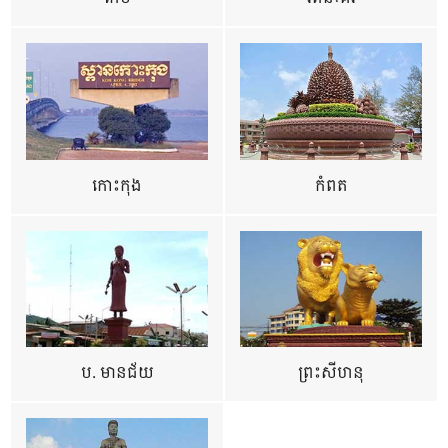
កោះកុង
កំពត
ប. មានជ័យ
ព្រះសីហនុ