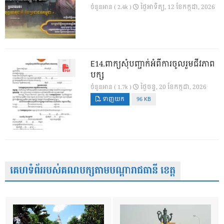
ថ្ងៃ​អាទិត្យ, 12 ខែ​កក្កដា, 2026
ចំនួនអាន ( 2.4k )
E14.ពាក្យសុំបញ្ជាក់អំពីការចូលរួមជីវភាព
បក្ស
ថ្ងៃ​ចន្ទ, 20 ខែ​កក្កដា, 2026
ចំនួនអាន ( 1.7k )
ទាញយក
96 KB
គេហទំព័ររបស់គណបក្សតាមបណ្តារាជធានី ខេត្ត