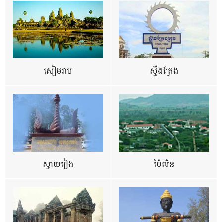
សៀមរាប
ស្ទឹងត្រែង
ស្វាយរៀង
ប៉ៃលិន