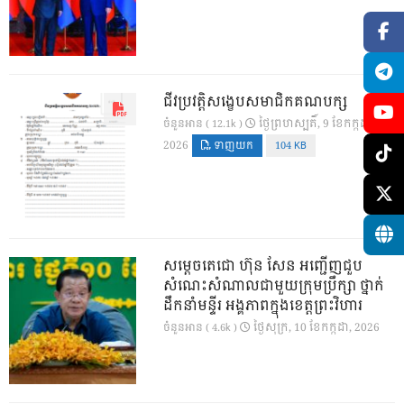
ជីវប្រវត្តិសង្ខេបសមាជិកគណបក្ស
ថ្ងៃ​ព្រហស្បតិ៍, 9 ខែ​កក្កដា,
ចំនួនអាន ( 12.1k )
2026
ទាញយក
104 KB
សម្តេចតេជោ ហ៊ុន សែន អញ្ជើញជួប
សំណេះសំណាលជាមួយក្រុមប្រឹក្សា ថ្នាក់
ដឹកនាំមន្ទីរ អង្គភាពក្នុងខេត្តព្រះវិហារ
ថ្ងៃ​សុក្រ, 10 ខែ​កក្កដា, 2026
ចំនួនអាន ( 4.6k )