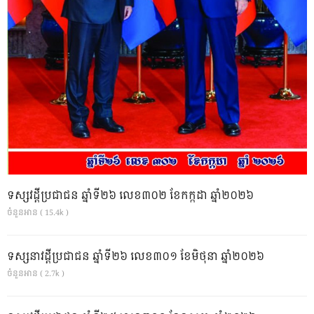
ទស្សវដ្តីប្រជាជន ឆ្នាំទី២៦ លេខ៣០២ ខែកក្កដា ឆ្នាំ២០២៦
ចំនួនអាន ( 15.4k )
ទស្សនាវដ្ដីប្រជាជន ឆ្នាំទី២៦ លេខ៣០១ ខែមិថុនា ឆ្នាំ២០២៦
ចំនួនអាន ( 2.7k )