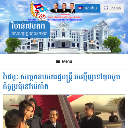
Skip
ភាសាខ្មែរ
English
to
content
វិមាន៧មករា
គណបក្សប្រជាជនកម្ពុជា
Menu
វីដេអូៈ សម្តេចនាយករដ្ឋមន្ត្រី អញ្ជើញទៅចូលរួម
កិច្ចប្រជុំនៅប៉េកាំង