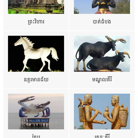
ព្រះវិហារ
បាត់ដំបង
ឧត្ដរមានជ័យ
មណ្ឌលគីរី
កែប
រតនៈគីរី