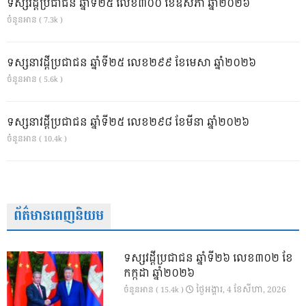
ទស្សវដ្តីប្រជាជន ឆ្នាំទី២៥ លេខ៣០០ ខែឧសភា ឆ្នាំ២០២៦
ចំនួនអាន ( 7.3k )
ទស្សនាវដ្ដីប្រជាជន ឆ្នាំទី២៥ លេខ២៩៩ ខែមេសា ឆ្នាំ២០២៦
ចំនួនអាន ( 5.6k )
ទស្សនាវដ្ដីប្រជាជន ឆ្នាំទី២៥ លេខ២៩៨ ខែមីនា ឆ្នាំ២០២៦
ចំនួនអាន ( 10.4k )
ព័ត៌មានពេញនិយម
ទស្សវដ្តីប្រជាជន ឆ្នាំទី២៦ លេខ៣០២ ខែ
កក្កដា ឆ្នាំ២០២៦
ថ្ងៃ​អង្គារ, 4 ខែ​សីហា, 2026
ចំនួនអាន ( 15.4k )