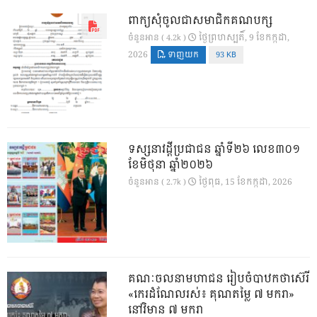
ពាក្យសុំចូលជាសមាជិកគណបក្ស
ថ្ងៃ​ព្រហស្បតិ៍, 9 ខែ​កក្កដា,
ចំនួនអាន ( 4.2k )
2026
ទាញយក
93 KB
ទស្សនាវដ្ដីប្រជាជន ឆ្នាំទី២៦ លេខ៣០១
ខែមិថុនា ឆ្នាំ២០២៦
ថ្ងៃ​ពុធ, 15 ខែ​កក្កដា, 2026
ចំនួនអាន ( 2.7k )
គណៈចលនាមហាជន រៀបចំបាឋកថាស៊េរី
«កេរដំណែលរស់៖ គុណតម្លៃ ៧ មករា»
នៅវិមាន ៧ មករា