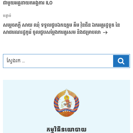
ជាមួយអគ្គនាយកអង្គការ ILO
អត្ថបទ
បន្ទាប់
បន្ទាប់
សម្តេចភក្តី សាយ ឈុំ ទទួលជួបឯកឧត្តម គីម វ៉ុនជីន ឯកអគ្គរដ្ឋទូត នៃ
សាធារណរដ្ឋកូរ៉េ ចូលជួបសម្តែងការគួរសម និងជម្រាបលា
ស្វែ