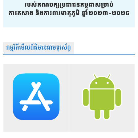
កម្មវិធីមើលព័ត៌មានតាមទូរស័ព្វ