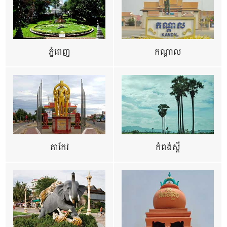
ភ្នំពេញ
កណ្តាល
តាកែវ
កំពង់ស្ពឺ