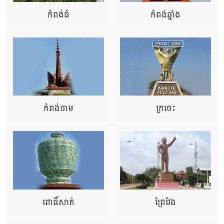
កំពង់ធំ
កំពង់ឆ្នាំង
កំពង់ចាម
ក្រចេះ
ពោធិ៍សាត់
ព្រៃវែង