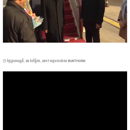
POSTED
ថ្ងៃ​ព្រហស្បតិ៍, 30 ខែ​វិច្ឆិកា, 2017
អត្ថបទដោយ
BUNTHORN
ON