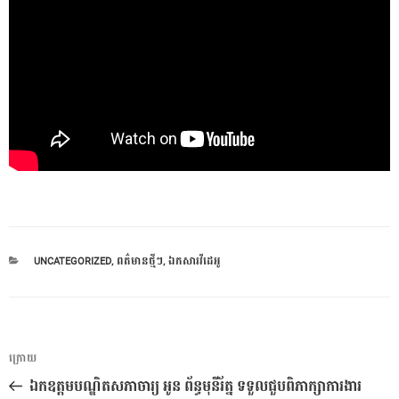
CATEGORIES
UNCATEGORIZED
,
ពត៌មានថ្មីៗ
,
ឯកសារវីដេអូ
ការ​
អត្ថបទ
ក្រោយ
នាំទិស​
មុន
ឯកឧត្តមបណ្ឌិតសភាចារ្យ អូន ព័ន្ធមុនីរ័ត្ន ទទួលជួបពិភាក្សាការងារ
ប្រកាស