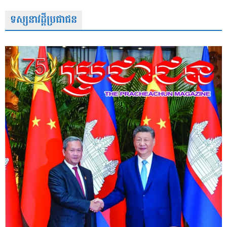
ទស្សនាវដ្តីប្រជាជន