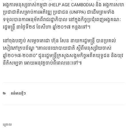
អង្គការមនុស្សចាស់កម្ពុជា (HELP AGE CAMBODIA) និង អង្គការសហ
ប្រជាជាតិសម្រាប់ការអភិវឌ្ឍ ប្រជាជន (UNFPA) ជាដើមព្រមទាំង
ទទួលបានការអនុម័តពីរាជរដ្ឋាភិបាល នៅក្នុងកិច្ចប្រជុំពេញអង្គគណៈ
រដ្ឋមន្ដ្រី នាថ្ងៃទី២៥ ខែសីហា ឆ្នាំ២០១៧ កន្លងទៅ។
នៅចុងបញ្ចប់ សម្តេចតេជោ ហ៊ុន សែន នាយករដ្ឋមន្រ្តី បានប្រគល់
សៀវភៅក្របខ័ណ្ឌ “គោលនយោបាយជាតិ ស្ដីពីមនុស្សវ័យចាស់
ឆ្នាំ២០១៧-២០៣០” ជូនរដ្ឋមន្ត្រីក្រសួងសង្គមកិច្ចអតីតយុទ្ធជន និងយុវ
នីតិសម្បទា អោយអនុវត្តចាប់ពីពេលនេះទៅ៕
CATEGORIES
ពត៌មានថ្មីៗ
ការ​
អត្ថបទ
ក្រោយ