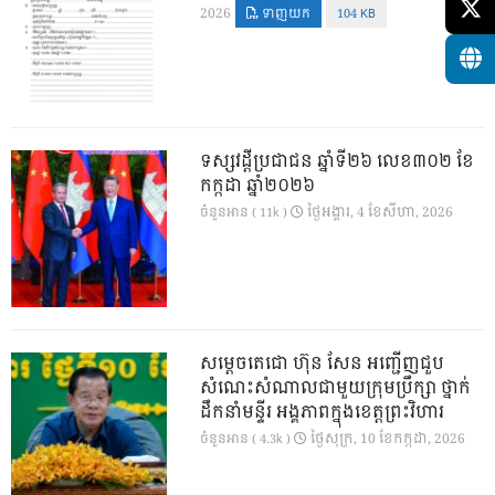
2026
ទាញយក
104 KB
ទស្សវដ្តីប្រជាជន ឆ្នាំទី២៦ លេខ៣០២ ខែ
កក្កដា ឆ្នាំ២០២៦
ថ្ងៃ​អង្គារ, 4 ខែ​សីហា, 2026
ចំនួនអាន ( 11k )
សម្តេចតេជោ ហ៊ុន សែន អញ្ជើញជួប
សំណេះសំណាលជាមួយក្រុមប្រឹក្សា ថ្នាក់
ដឹកនាំមន្ទីរ អង្គភាពក្នុងខេត្តព្រះវិហារ
ថ្ងៃ​សុក្រ, 10 ខែ​កក្កដា, 2026
ចំនួនអាន ( 4.3k )