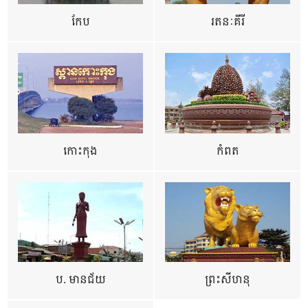
កែប
រតនៈគីរី
កោះកុង
កំពត
ប. មានជ័យ
ព្រះសីហនុ