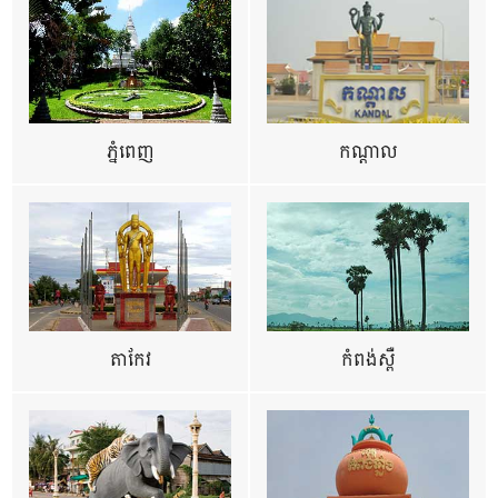
ភ្នំពេញ
កណ្តាល
តាកែវ
កំពង់ស្ពឺ