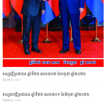
ទស្សវដ្តីប្រជាជន ឆ្នាំទី២៦ លេខ៣០២ ខែកក្កដា ឆ្នាំ២០២៦
ចំនួនអាន ( 11k )
ទស្សនាវដ្ដីប្រជាជន ឆ្នាំទី២៦ លេខ៣០១ ខែមិថុនា ឆ្នាំ២០២៦
ចំនួនអាន ( 2.6k )