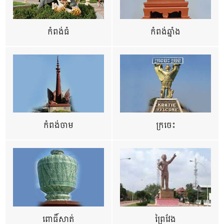
កំពង់ធំ
កំពង់ឆ្នាំង
កំពង់ចាម
ក្រចេះ
ពោធិ៍សាត់
ព្រៃវែង