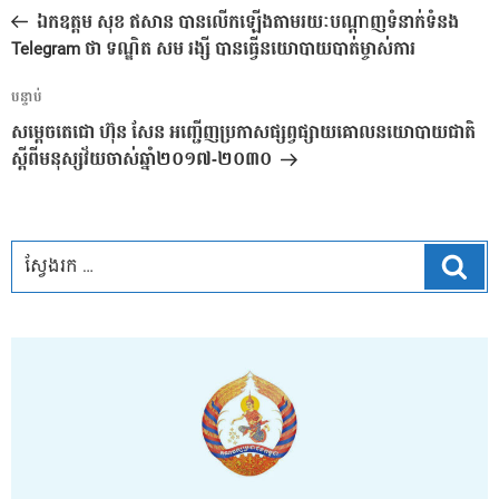
នាំទិស​
មុន
ឯកឧត្តម សុខ ឥសាន បានលើកឡើងតាមរយៈបណ្តាញទំនាក់ទំនង
ប្រកាស
Telegram ថា ទណ្ឌិត សម រង្សី បានធ្វើនយោបាយបាត់ម្ចាស់ការ
អត្ថបទ
បន្ទាប់
បន្ទាប់
សម្តេចតេជោ ហ៊ុន សែន អញ្ជើញប្រកាសផ្សព្វផ្សាយគោលនយោបាយជាតិ
ស្តីពីមនុស្សវ័យចាស់ឆ្នាំ២០១៧-២០៣០
ស្វែ