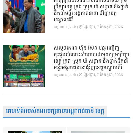
អញ្ជើញជួបសំណេះសំណាលជាមួយក្រុម
ប្រឹក្សាខេត្ត ក្រុង ស្រុក ឃុំ សង្កាត់ និងថ្នាក់
ដឹកនាំមន្ទីរ អង្គភាពនានា ជុំវិញខេត្ត
មណ្ឌលគិរី
ថ្ងៃ​អង្គារ, 7 ខែ​កក្កដា, 2026
ចំនួនអាន ( 2.6k )
សម្តេចតេជោ ហ៊ុន សែន បន្តអញ្ជើញ
ចុះជួបសំណេះសំណាលជាមួយក្រុមប្រឹក្សា
ខេត្ត ក្រុង ស្រុក ឃុំ សង្កាត់ និងថ្នាក់ដឹកនាំ
មន្ទីរអង្គភាពនានាជុំវិញខេត្តមណ្ឌលគិរី
ថ្ងៃ​អង្គារ, 7 ខែ​កក្កដា, 2026
ចំនួនអាន ( 2.5k )
គេហទំព័ររបស់គណបក្សតាមបណ្តារាជធានី ខេត្ត