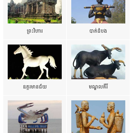
ព្រះវិហារ
បាត់ដំបង
ឧត្ដរមានជ័យ
មណ្ឌលគីរី