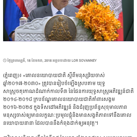
POSTED
ថ្ងៃ​ព្រហស្បតិ៍, 18 ខែ​មករា, 2018
អត្ថបទដោយ
LOR SOVANNEY
ON
(ភ្នំពេញ)៖ «គោលនយោបាយជាតិ ស្ដីពីមនុស្សវ័យចាស់
ឆ្នាំ២០១៧-២០៣០» ត្រូវបានរៀបចំឡើងស្របតាម យុទ្ធ
សាស្ដ្រចតុកោណដំណាក់កាលទី៣ នៃផែនការយុទ្ធសាស្ដ្រអភិវឌ្ឍន៍ជាតិ
២០១៤-២០១៨ ក្របខ័ណ្ឌគោលនយោបាយជាតិគាំពារសង្គម
២០១៦-២០២៥ ក្នុងទិសដៅអភិវឌ្ឍន៍ និងជំរុញប្រព័ន្ធសុខុមាលភាព
មនុស្សចាស់ឲ្យមានលក្ខណៈប្រមូលផ្ដុំនិងមានសង្គតិភាពទៅនឹងគោល
នយោបាយនានា ដែលបាននឹងកំពុងដាក់ឲ្យអនុវត្ត។