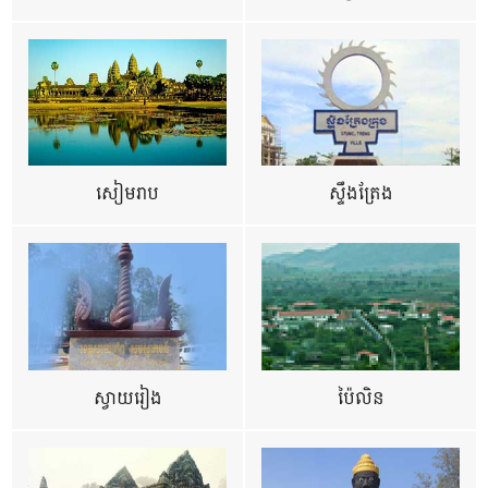
សៀមរាប
ស្ទឹងត្រែង
ស្វាយរៀង
ប៉ៃលិន