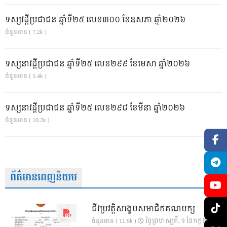
ទស្សវដ្តីប្រជាជន ឆ្នាំទី២៥ លេខ៣០០ ខែឧសភា ឆ្នាំ២០២៦
ចំនួនអាន ( 7.2k )
ទស្សនាវដ្ដីប្រជាជន ឆ្នាំទី២៥ លេខ២៩៩ ខែមេសា ឆ្នាំ២០២៦
ចំនួនអាន ( 5.4k )
ទស្សនាវដ្ដីប្រជាជន ឆ្នាំទី២៥ លេខ២៩៨ ខែមីនា ឆ្នាំ២០២៦
ចំនួនអាន ( 10.2k )
ព័ត៌មានពេញនិយម
ជីវប្រវត្តិសង្ខេបសមាជិកគណបក្ស
ថ្ងៃ​ព្រហស្បតិ៍, 9 ខែ​កក្កដា,
ចំនួនអាន ( 11.9k )