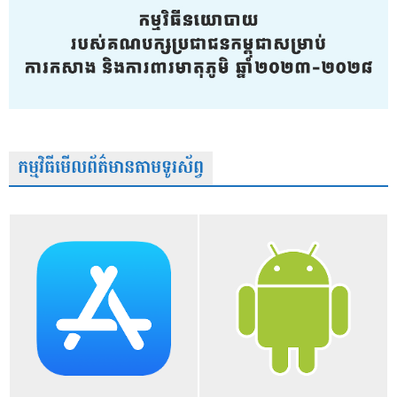
កម្មវិធីមើលព័ត៌មានតាមទូរស័ព្វ