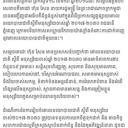
នាវិមានសន្តិភាព ព្រឹកថ្ងៃទី១៨ ខែមករា ឆ្នាំ២០១៨នេះ សម្តេចអគ្គមហា
សេនាបតីតេជោ ហ៊ុន សែន នាយករដ្ឋមន្ត្រី នៃព្រះរាជាណាចក្រកម្ពុជា
បានអញ្ជើញជាអធិបតីដ៏ខ្ពង់ខ្ពស់នៅក្នុងពិធីប្រកាសផ្សព្វផ្សាយគោល
នយោបាយជាតិស្តីពីមនុស្សវ័យចាស់ឆ្នាំ ២០១៧-២០៣០ រាជធានី
ភ្នំពេញ ក្រោមបរិយាកាសសប្បាយរីករាយយ៉ាងខ្លាំងចំពោះការដាក់ចេញ
នូវគោលនយោបាយជាតិមួយនេះ។
សម្តេចតេជោ ហ៊ុន សែន មានប្រសាសន៍បញ្ជាក់ថា គោលនយោបាយ
ជាតិ ស្តីពី មនុស្សវ័យចាស់ឆ្នាំ ២០១៧-២០៣០ មានអាទិភាពការងារ
ចំនួន០៩ រួមមាន៖ សន្ដិសុខហិរញ្ញវត្ថុ, សុខភាព និងសុខុមាលភាព,
របៀបរបបការរស់នៅ, បរិស្ថានអំណោយផល, សមាគមមនុស្សចាស់
និងវ័យចាស់សកម្ម, ទំនាក់ទំនងអន្ដរជំនាន់, ការរំលោភបំពាន និងអំពើ
ហិង្សាលើមនុស្សចាស់, ស្ថានភាពមានអាសន្ន និងការត្រៀមខ្លួន
មនុស្សវ័យក្មេងសម្រាប់ឈានចូលវ័យចាស់។
ដំណើរការនៃការរៀបចំគោលនយោបាយជាតិ ស្ដីពី មនុស្សវ័យ
ចាស់២០១៧-២០៣០ ត្រូវបានទទួលការយកចិត្ដទុកដាក់ និង មានកិច្ច
សហការយ៉ាងល្អពីក្រសួងស្ថាប័នពាក់ព័ន្ធ និងដៃគូអភិវឌ្ឍន៍នានា ដូចជា