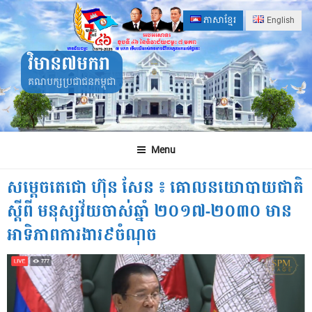
Skip
ភាសាខ្មែរ
English
to
content
វិមាន៧មករា
គណបក្សប្រជាជនកម្ពុជា
Menu
សម្តេចតេជោ ហ៊ុន សែន ៖ គោលនយោបាយជាតិ
ស្តីពី មនុស្សវ័យចាស់ឆ្នាំ ២០១៧-២០៣០ មាន
អាទិភាពការងារ៩ចំណុច