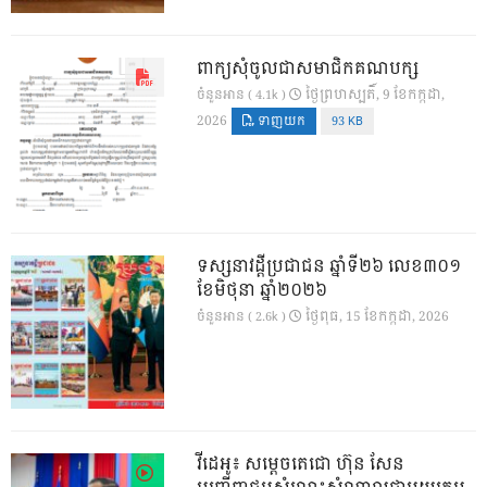
ពាក្យសុំចូលជាសមាជិកគណបក្ស
ថ្ងៃ​ព្រហស្បតិ៍, 9 ខែ​កក្កដា,
ចំនួនអាន ( 4.1k )
2026
ទាញយក
93 KB
ទស្សនាវដ្ដីប្រជាជន ឆ្នាំទី២៦ លេខ៣០១
ខែមិថុនា ឆ្នាំ២០២៦
ថ្ងៃ​ពុធ, 15 ខែ​កក្កដា, 2026
ចំនួនអាន ( 2.6k )
វីដេអូ៖ សម្តេចតេជោ ហ៊ុន សែន