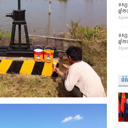
ទស្ស
ឆ្នា
ចំនួនអា
ទស្ស
ឆ្នា
ចំនួនអ
ព័