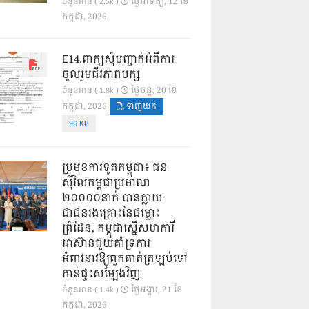
ថ្ងៃ​អាទិត្យ, 12 ខែ​
ចំនួនអាន ( 2.5k )
កក្កដា, 2026
E14.ពាក្យសុំបញ្ជាក់អំពីការ
ចូលរួមជីវភាពបក្ស
ថ្ងៃ​ចន្ទ, 20 ខែ​
ចំនួនអាន ( 1.8k )
កក្កដា, 2026
ទាញយក
96 KB
ប្រមុខការទូតកម្ពុជា៖ ជន
ស៊ីវិលកម្ពុជាប្រមាណ
២០០០០នាក់ បានក្លាយ
ជាជនរងគ្រោះនៃជម្លោះ
ព្រំដែន, កម្ពុជាស្នើសហការី
អាស៊ានជួយគាំទ្រការ
អំពាវនាវឱ្យពួកគាត់ត្រឡប់ទៅ
កាន់ផ្ទះសម្បែងវិញ
ថ្ងៃ​អង្គារ, 21 ខែ​
ចំនួនអាន ( 1.4k )
កក្កដា, 2026