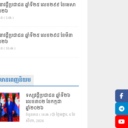
នាវដ្ដីប្រជាជន ឆ្នាំទី២៥ លេខ២៩៩ ខែមេសា
ំ២០២៦
ន ( 5.6k )
នាវដ្ដីប្រជាជន ឆ្នាំទី២៥ លេខ២៩៨ ខែមីនា
ំ២០២៦
ាន ( 10.4k )
ត៌មានពេញនិយម
ទស្សវដ្តីប្រជាជន ឆ្នាំទី២៦
លេខ៣០២ ខែកក្កដា
ឆ្នាំ២០២៦
ថ្ងៃ​អង្គារ, 4 ខែ​
ចំនួនអាន ( 18.8k )
សីហា, 2026