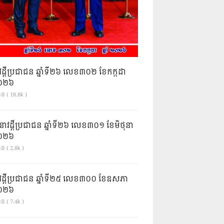
វដ្តីប្រជាជន ឆ្នាំទី២៦ លេខ៣០២ ខែកក្កដា
ំ២០២៦
ាន ( 18.8k )
នាវដ្ដីប្រជាជន ឆ្នាំទី២៦ លេខ៣០១ ខែមិថុនា
ំ២០២៦
ន ( 2.8k )
វដ្តីប្រជាជន ឆ្នាំទី២៥ លេខ៣០០ ខែឧសភា
ំ២០២៦
ន ( 7.4k )