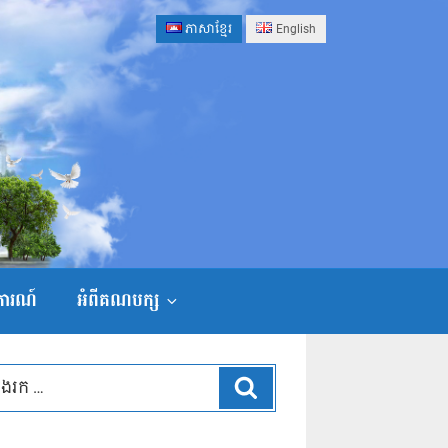
ភាសាខ្មែរ
English
ងការណ៍
អំពីគណបក្ស
ស្វែងរក