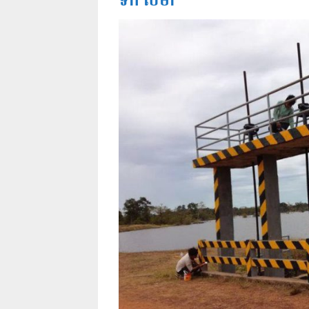
ទឹក សីម៉ា