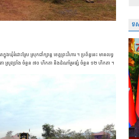
ទស្
នុងឃុំរំដោះស្រែ ស្រុកជាំក្សាន្ត ខេត្តព្រះវិហារ ។ ប្រព័ន្ធនេះ មានលទ្ធ
ា ស្រូវប្រាំង ចំនួន ៧០ ហិកតា និងដំណាំរួមផ្សំ ចំនួន ១២ ហិកតា ។