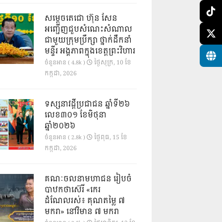
សម្តេចតេជោ ហ៊ុន សែន
អញ្ជើញជួបសំណេះសំណាល
ជាមួយក្រុមប្រឹក្សា ថ្នាក់ដឹកនាំ
មន្ទីរ អង្គភាពក្នុងខេត្តព្រះវិហារ
ថ្ងៃ​សុក្រ, 10 ខែ​
ចំនួនអាន ( 4.8k )
កក្កដា, 2026
ទស្សនាវដ្ដីប្រជាជន ឆ្នាំទី២៦
លេខ៣០១ ខែមិថុនា
ឆ្នាំ២០២៦
ថ្ងៃ​ពុធ, 15 ខែ​
ចំនួនអាន ( 2.8k )
កក្កដា, 2026
គណៈចលនាមហាជន រៀបចំ
បាឋកថាស៊េរី «កេរ
ដំណែលរស់៖ គុណតម្លៃ ៧
មករា» នៅវិមាន ៧ មករា