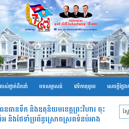
បស់ថ្នាក់ដឹកនាំ
បទសម្ភាសន៍
វេទិកាតុមូល
សេចក្ដីថ្លែ
រធនធានទឹក និងឧតុនិយមខេត្តព្រះវិហារ ចុះ
លំអ និងថែទាំប្រព័ន្ធស្រោចស្រពទំនប់អាង