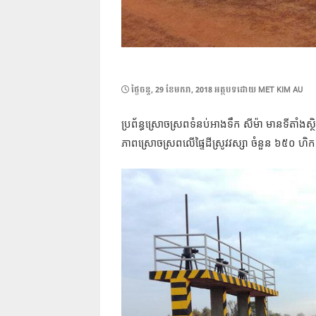
POSTED
ថ្ងៃ​ចន្ទ, 29 ខែ​មករា, 2018
អត្ថបទដោយ
MET KIM AU
ON
ប្រព័ន្ធស្រោចស្រពទំនប់អាងទឹក សីម៉ា មានទីតាំងស្ថិតក្
ភាពស្រោចស្រពលើផ្ទៃដីស្រូវវស្សា ចំនួន ៦៥០ ហិកត