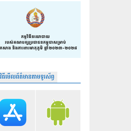
មវិធីមើលព័ត៌មានតាមទូរស័ព្វ