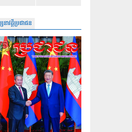
សនាវដ្តីប្រជាជន