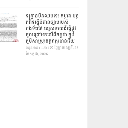
ទន្ទ្រានមិនឈប់ទេ! កម្ពុជា បន្ត
តវ៉ាទង្វើបំពានច្បាប់របស់
កងទ័ពថៃ ឈូសឆាយដីធ្វើផ្លូវ
ចូលជ្រៅមកលើដីកម្ពុជា ក្នុង
ភូមិសាស្ត្រខេត្តឧត្តរមានជ័យ
ថ្ងៃ​ព្រហស្បតិ៍, 23
ចំនួនអាន ( 1.3k )
ខែ​កក្កដា, 2026