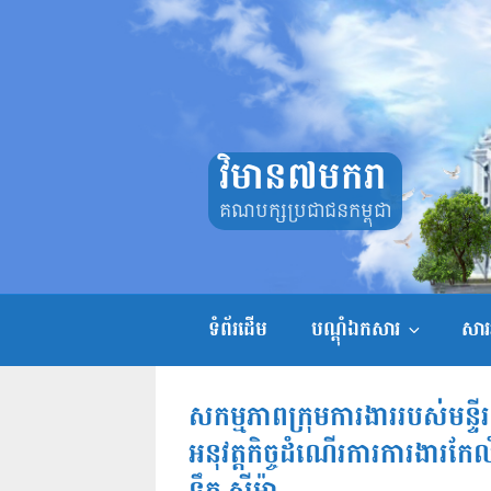
Skip
to
content
វិមាន៧មករា
គណបក្សប្រជាជនកម្ពុជា
ទំព័រដើម
បណ្តុំឯកសារ
សាររ
សកម្មភាពក្រុមការងាររបស់មន្ទី
អនុវត្តកិច្ចដំណើរការការងារកែ