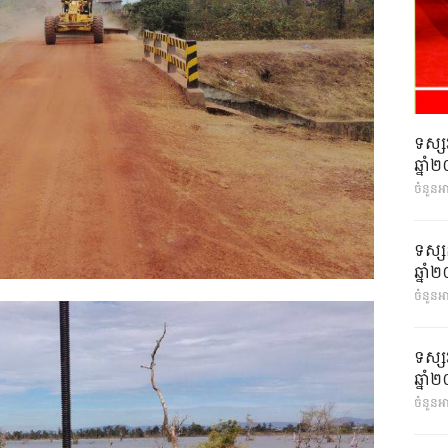
ទស្ស
ឆ្នា
ចំនួនអ
ទស្ស
ឆ្នា
ចំនួនអា
ទស្ស
ឆ្នា
ចំនួនអា