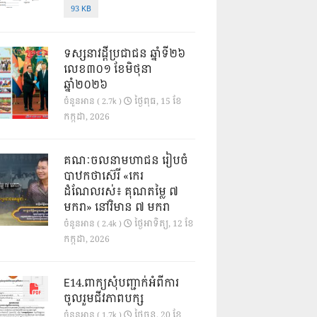
93 KB
ទស្សនាវដ្ដីប្រជាជន ឆ្នាំទី២៦
លេខ៣០១ ខែមិថុនា
ឆ្នាំ២០២៦
ថ្ងៃ​ពុធ, 15 ខែ​
ចំនួនអាន ( 2.7k )
កក្កដា, 2026
គណៈចលនាមហាជន រៀបចំ
បាឋកថាស៊េរី «កេរ
ដំណែលរស់៖ គុណតម្លៃ ៧
មករា» នៅវិមាន ៧ មករា
ថ្ងៃ​អាទិត្យ, 12 ខែ​
ចំនួនអាន ( 2.4k )
កក្កដា, 2026
E14.ពាក្យសុំបញ្ជាក់អំពីការ
ចូលរួមជីវភាពបក្ស
ថ្ងៃ​ចន្ទ, 20 ខែ​
ចំនួនអាន ( 1.7k )