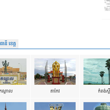
នី ខេត្ត
កណ្តាល
តាកែវ
កំពង់ស្ព