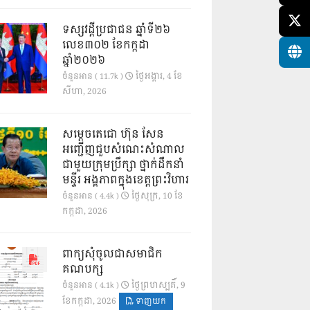
ទស្សវដ្តីប្រជាជន ឆ្នាំទី២៦
លេខ៣០២ ខែកក្កដា
ឆ្នាំ២០២៦
ថ្ងៃ​អង្គារ, 4 ខែ​
ចំនួនអាន ( 11.7k )
សីហា, 2026
សម្តេចតេជោ ហ៊ុន សែន
អញ្ជើញជួបសំណេះសំណាល
ជាមួយក្រុមប្រឹក្សា ថ្នាក់ដឹកនាំ
មន្ទីរ អង្គភាពក្នុងខេត្តព្រះវិហារ
ថ្ងៃ​សុក្រ, 10 ខែ​
ចំនួនអាន ( 4.4k )
កក្កដា, 2026
ពាក្យសុំចូលជាសមាជិក
គណបក្ស
ថ្ងៃ​ព្រហស្បតិ៍, 9
ចំនួនអាន ( 4.1k )
ខែ​កក្កដា, 2026
ទាញយក