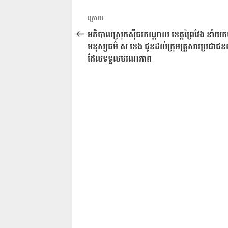
ការ​
អត្ថបទ
ក្រោយ
នាំទិស​
មុន
អភិបាលស្រុកស៊ីធរកណ្តាល ខេត្តព្រៃវែង នាំយក
ប្រកាស
មនុស្សធម៌ ស ខេង ជូនដល់ក្រុមគ្រួសារប្រជាជន
ដែលទទួលមរណភាព