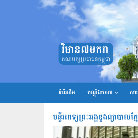
Skip
to
content
វិមាន៧មករា
គណបក្សប្រជាជនកម្ពុជា
ទំព័រដើម
បណ្តុំឯកសារ
សាររ
មន្ទីរពេទ្យព្រះអង្គឌួងព្យាបាលភ្ន