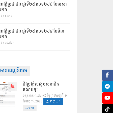
នាវដ្ដីប្រជាជន ឆ្នាំទី២៥ លេខ២៩៩ ខែមេសា
ំ២០២៦
ន ( 5.5k )
នាវដ្ដីប្រជាជន ឆ្នាំទី២៥ លេខ២៩៨ ខែមីនា
ំ២០២៦
ាន ( 10.3k )
ត៌មានពេញនិយម
ជីវប្រវត្តិសង្ខេបសមាជិក
គណបក្ស
ថ្ងៃ​ព្រហស្បតិ៍, 9
ចំនួនអាន ( 12k )
ខែ​កក្កដា, 2026
ទាញយក
104 KB