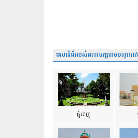
គេហទំព័ររបស់គណបក្សតាមបណ្តារាជធា
ភ្នំពេញ