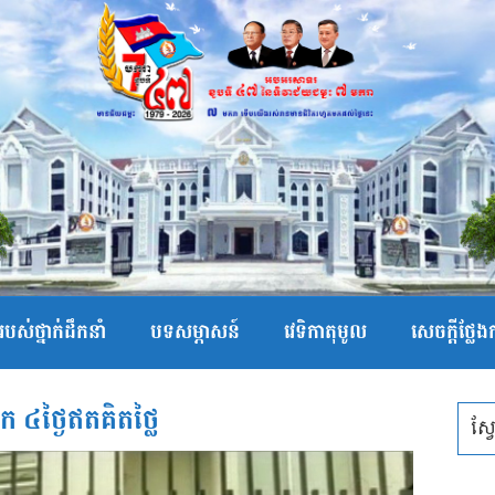
បស់ថ្នាក់ដឹកនាំ
បទសម្ភាសន៍
វេទិកាតុមូល
សេចក្ដីថ្លែ
ែក ៤ថ្ងៃឥតគិតថ្លៃ