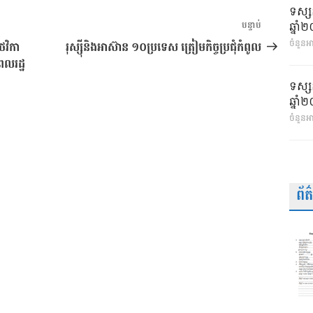
ទស្ស
អត្ថបទ
ឆ្នា
បន្ទាប់
បន្ទាប់
ចំនួនអា
ថវិកា
រុស្ស៊ីនិងអាស៊ាន ១០ប្រទេស ត្រៀមកិច្ចប្រជុំកំពូល
ពលរដ្ឋ
ទស្ស
ឆ្នា
ចំនួនអ
ព័