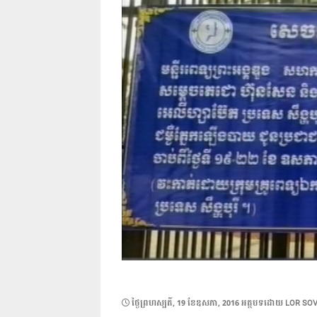
POSTED
ថ្ងៃ​ព្រហស្បតិ៍, 19 ខែ​ឧសភា, 2016
អត្ថបទដោយ
LOR SO
ON