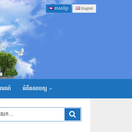
ភាសាខ្មែរ
English
ងការណ៍
អំពីគណបក្ស
ស្វែងរក