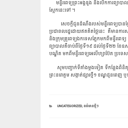
មន្ទីរពេទ្យព្រះអង្គឌួង នឹងបើកការព្យាបាល
ស្អែកនេះទៅ ។
សេចក្តីជូនដំណឹងរបស់មន្ទីរពេទ្យបានថ្
ប្រជាពលរដ្ឋដោយឥតគិតថ្លៃនេះ គឺមានការសហកា
និងក្រុមគ្រូពេទ្យឯកទេសភ្នែកមកពីមន្ទីរព
ព្យាបាលគឺចាប់ពីថ្ងៃទី១៩ ដល់ថ្ងៃទី២២ ខែឧស
បណ្ឌិត មកពីមន្ទីរពេទ្យអេលីហ្សាប៊ែត ប្រទេសស
សូមបញ្ជាក់ទីតាំងម្តងទៀត ទីកន្លែងពិនិត្យ
ព្រះនរោត្តម សង្កាត់ផ្សារថ្មី១ ខណ្ឌដូនព
CATEGORIES
UNCATEGORIZED
,
ពត៌មានថ្មីៗ