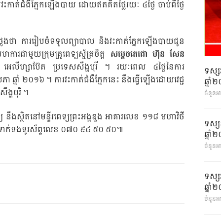
វះកាត់ជំងឺភ្នែកឡើងបាយ ដោយឥតគិតថ្លៃរយៈ ៤ថ្ងៃ ចាប់ពីថ្ងៃ
លែងថា ការរៀបចំទទួលព្យាបាល និងវះកាត់ភ្នែកឡើងបាយជូន
រជាមួយក្រុមគ្រូពេទ្យស្ម័គ្រចិត្ត
សម្តេចតេជោ ហ៊ុន សែន
េទ្យ អេលីហ្សាប៊ែត ប្រទេសសឹង្ហបុរី ។ រយៈពេល ៤ថ្ងៃនៃការ
ទស្ស
ភា ឆ្នាំ ២០១៦ ។ ការវះកាត់ជំងឺភ្នែកនេះ នឹងធ្វើឡើងដោយវេជ្ជ
ឆ្នា
ឹង្ហបុរី ។
ចំនួនអ
 នឹងស្ថិតនៅមន្ទីរពេទ្យព្រះអង្គឌួង អាគារលេខ ១១៨ មហាវិថី
ទស្ស
េញ ឬទាក់ទងទូរស័ព្ទលេខ ០៧០ ៩៤ ៥០ ៥០៕
ឆ្នា
ចំនួនអា
ទស្ស
ឆ្នា
ចំនួនអា