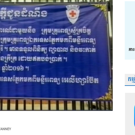
កម្
VANNEY