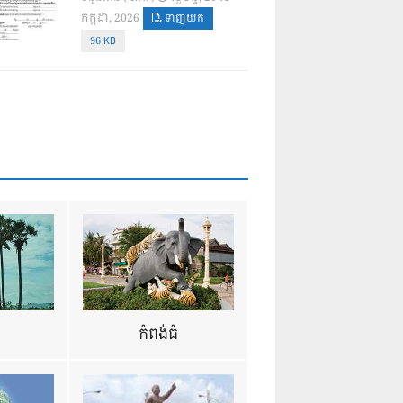
កក្កដា, 2026
ទាញយក
96 KB
ឺ
កំពង់ធំ