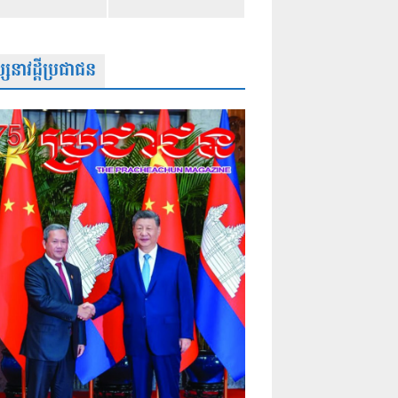
សនាវដ្តីប្រជាជន