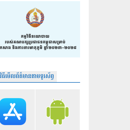
មវិធីមើលព័ត៌មានតាមទូរស័ព្វ