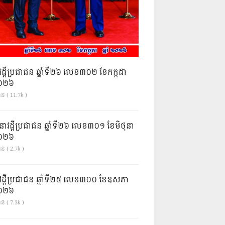
វដ្តីប្រជាជន ឆ្នាំទី២៦ លេខ៣០២ ខែកក្កដា
ំ២០២៦
ាន ( 11.7k )
នាវដ្ដីប្រជាជន ឆ្នាំទី២៦ លេខ៣០១ ខែមិថុនា
ំ២០២៦
ន ( 2.7k )
វដ្តីប្រជាជន ឆ្នាំទី២៥ លេខ៣០០ ខែឧសភា
ំ២០២៦
ន ( 7.3k )