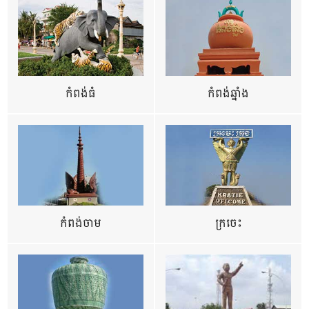
កំពង់ធំ
កំពង់ឆ្នាំង
កំពង់ចាម
ក្រចេះ