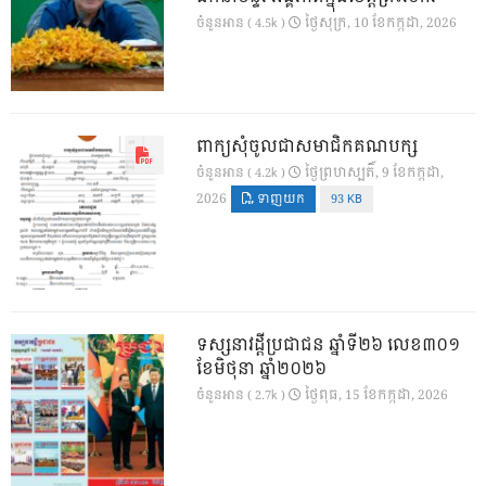
ថ្ងៃ​សុក្រ, 10 ខែ​កក្កដា, 2026
ចំនួនអាន ( 4.5k )
ពាក្យសុំចូលជាសមាជិកគណបក្ស
ថ្ងៃ​ព្រហស្បតិ៍, 9 ខែ​កក្កដា,
ចំនួនអាន ( 4.2k )
2026
ទាញយក
93 KB
ទស្សនាវដ្ដីប្រជាជន ឆ្នាំទី២៦ លេខ៣០១
ខែមិថុនា ឆ្នាំ២០២៦
ថ្ងៃ​ពុធ, 15 ខែ​កក្កដា, 2026
ចំនួនអាន ( 2.7k )