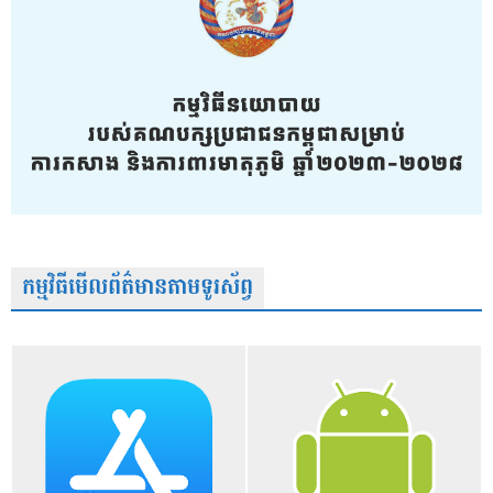
កម្មវិធីមើលព័ត៌មានតាមទូរស័ព្វ