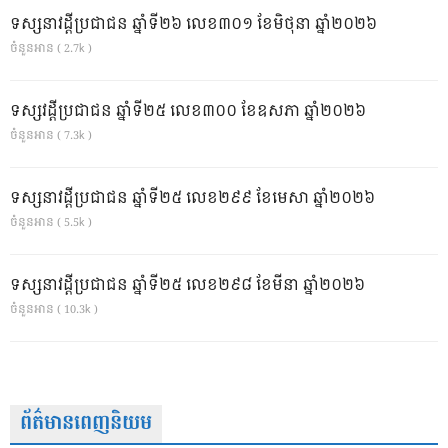
ទស្សនាវដ្ដីប្រជាជន ឆ្នាំទី២៦ លេខ៣០១ ខែមិថុនា ឆ្នាំ២០២៦
ចំនួនអាន ( 2.7k )
ទស្សវដ្តីប្រជាជន ឆ្នាំទី២៥ លេខ៣០០ ខែឧសភា ឆ្នាំ២០២៦
ចំនួនអាន ( 7.3k )
ទស្សនាវដ្ដីប្រជាជន ឆ្នាំទី២៥ លេខ២៩៩ ខែមេសា ឆ្នាំ២០២៦
ចំនួនអាន ( 5.5k )
ទស្សនាវដ្ដីប្រជាជន ឆ្នាំទី២៥ លេខ២៩៨ ខែមីនា ឆ្នាំ២០២៦
ចំនួនអាន ( 10.3k )
ព័ត៌មានពេញនិយម