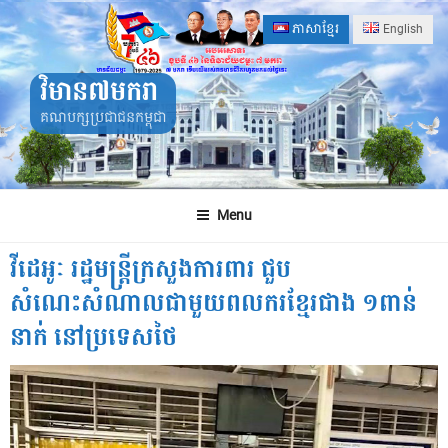
Skip
ភាសាខ្មែរ
English
to
content
វិមាន៧មករា
គណបក្សប្រជាជនកម្ពុជា
Menu
វីដេអូៈ រដ្ឋមន្ត្រីក្រសួងការពារ ជួប
សំណេះសំណាលជាមួយពលករខ្មែរជាង ១ពាន់
នាក់ នៅប្រទេសថៃ