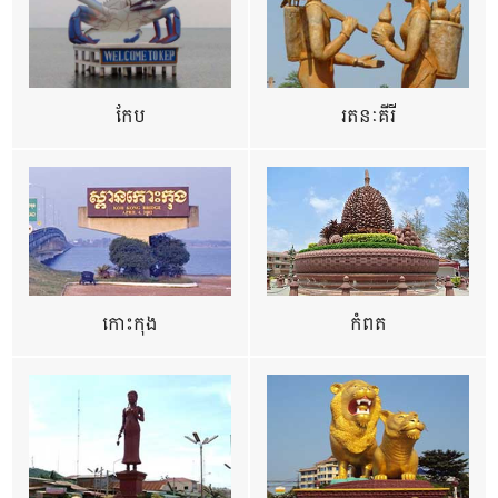
កែប
រតនៈគីរី
កោះកុង
កំពត