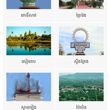
ពោធិ៍សាត់
ព្រៃវែង
សៀមរាប
ស្ទឹងត្រែង
ស្វាយរៀង
ប៉ៃលិន