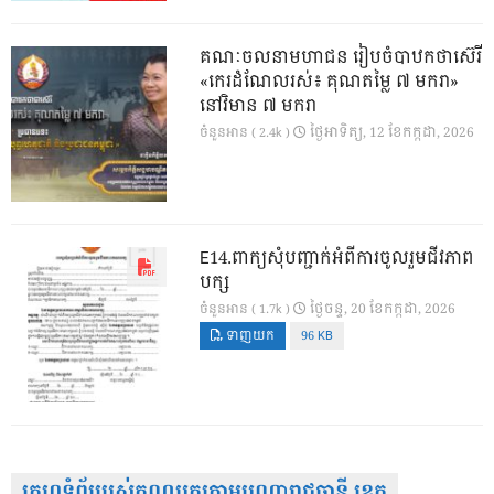
គណៈចលនាមហាជន រៀបចំបាឋកថាស៊េរី
«កេរដំណែលរស់៖ គុណតម្លៃ ៧ មករា»
នៅវិមាន ៧ មករា
ថ្ងៃ​អាទិត្យ, 12 ខែ​កក្កដា, 2026
ចំនួនអាន ( 2.4k )
E14.ពាក្យសុំបញ្ជាក់អំពីការចូលរួមជីវភាព
បក្ស
ថ្ងៃ​ចន្ទ, 20 ខែ​កក្កដា, 2026
ចំនួនអាន ( 1.7k )
ទាញយក
96 KB
គេហទំព័ររបស់គណបក្សតាមបណ្តារាជធានី ខេត្ត