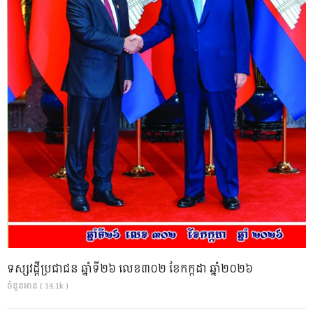
ទស្សវដ្តីប្រជាជន ឆ្នាំទី២៦ លេខ៣០២ ខែកក្កដា ឆ្នាំ២០២៦
ចំនួនអាន ( 14.1k )