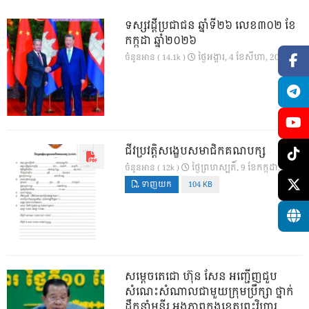
ទស្សវដ្តីប្រជាជន ឆ្នាំទី២៦ លេខ៣០២ ខែ
កក្កដា ឆ្នាំ២០២៦
ថ្ងៃ​អង្គារ, 4 ខែ​សីហា, 2026
ចំនួនអាន ( 14.1k )
ជីវប្រវត្តិសង្ខេបសមាជិកគណបក្ស
ថ្ងៃ​ព្រហស្បតិ៍, 9 ខែ​កក្កដា, 2026
ចំនួនអាន ( 12k )
ទាញយក
104 KB
សម្តេចតេជោ ហ៊ុន សែន អញ្ជើញជួប
សំណេះសំណាលជាមួយក្រុមប្រឹក្សា ថ្នាក់
ដឹកនាំមន្ទីរ អង្គភាពក្នុងខេត្តព្រះវិហារ