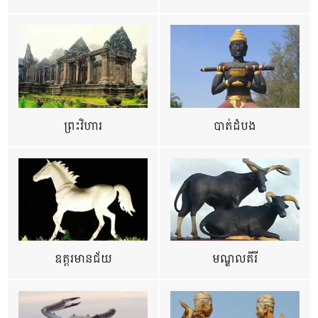
ព្រះវិហារ
បាត់ដំបង
ឧត្ដរមានជ័យ
មណ្ឌលគីរី