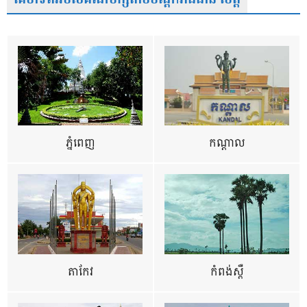
ភ្នំពេញ
កណ្តាល
តាកែវ
កំពង់ស្ពឺ