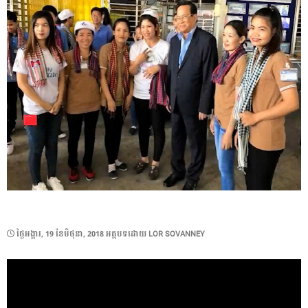
POSTED
ថ្ងៃ​អង្គារ, 19 ខែ​មិថុនា, 2018
អត្ថបទដោយ
LOR SOVANNEY
ON