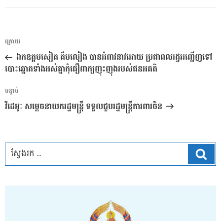
ការ​
អត្ថបទ
ក្រោយ
នាំទិស​
មុន
ឯកឧត្តមសៀត គឹមលៀង បានអំពាវនាវអោយ ប្រជាពលរដ្ឋអញ្ជើញទៅ
ប្រកាស
បោះឆ្នោតទាំងអស់គ្នាកុំជឿពាក្យញុះញុងរបស់ជនអគតិ
អត្ថបទ
បន្ទាប់
បន្ទាប់
វីដេអូៈ សម្តេចនាយករដ្ឋមន្ត្រី ទទួលជួបរដ្ឋមន្ត្រីការពារចិន
ស្វែ