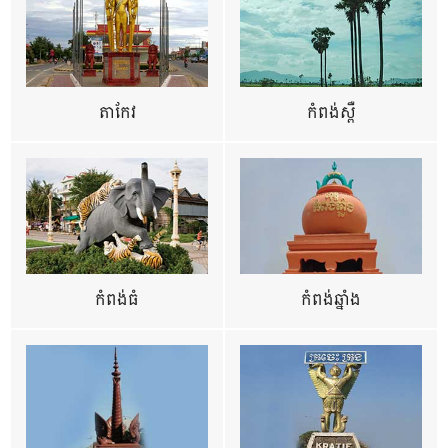
តាកែវ
កំពង់ស្ពឺ
កំពង់ធំ
កំពង់ឆ្នាំង