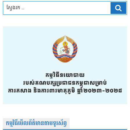
ស្វែ
កម្មវិធីមើលព័ត៌មានតាមទូរស័ព្វ