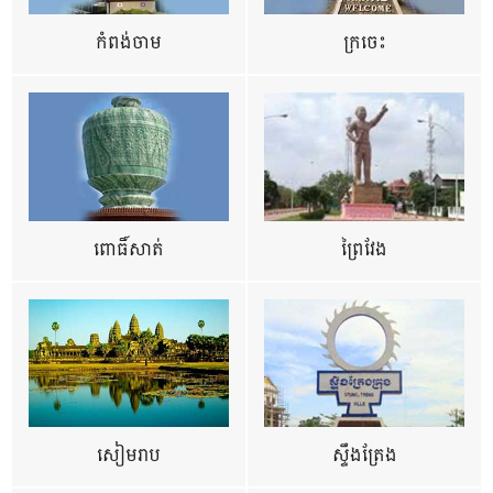
កំពង់ចាម
ក្រចេះ
ពោធិ៍សាត់
ព្រៃវែង
សៀមរាប
ស្ទឹងត្រែង