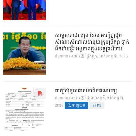
សម្តេចតេជោ ហ៊ុន សែន អញ្ជើញជួប
សំណេះសំណាលជាមួយក្រុមប្រឹក្សា ថ្នាក់
ដឹកនាំមន្ទីរ អង្គភាពក្នុងខេត្តព្រះវិហារ
ថ្ងៃ​សុក្រ, 10 ខែ​កក្កដា, 2026
ចំនួនអាន ( 4.3k )
ពាក្យសុំចូលជាសមាជិកគណបក្ស
ថ្ងៃ​ព្រហស្បតិ៍, 9 ខែ​កក្កដា,
ចំនួនអាន ( 4.1k )
2026
ទាញយក
93 KB