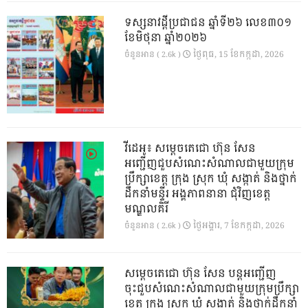
ទស្សនាវដ្ដីប្រជាជន ឆ្នាំទី២៦ លេខ៣០១
ខែមិថុនា ឆ្នាំ២០២៦
ថ្ងៃ​ពុធ, 15 ខែ​កក្កដា, 2026
ចំនួនអាន ( 2.6k )
វីដេអូ៖ សម្តេចតេជោ ហ៊ុន សែន
អញ្ជើញជួបសំណេះសំណាលជាមួយក្រុម
ប្រឹក្សាខេត្ត ក្រុង ស្រុក ឃុំ សង្កាត់ និងថ្នាក់
ដឹកនាំមន្ទីរ អង្គភាពនានា ជុំវិញខេត្ត
មណ្ឌលគិរី
ថ្ងៃ​អង្គារ, 7 ខែ​កក្កដា, 2026
ចំនួនអាន ( 2.6k )
សម្តេចតេជោ ហ៊ុន សែន បន្តអញ្ជើញ
ចុះជួបសំណេះសំណាលជាមួយក្រុមប្រឹក្សា
ខេត្ត ក្រុង ស្រុក ឃុំ សង្កាត់ និងថ្នាក់ដឹកនាំ