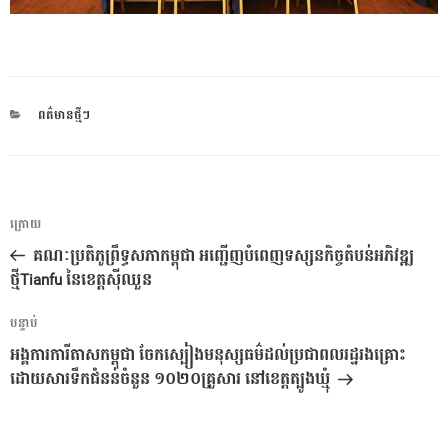
CATEGORIES
ពត៌មានថ្មីៗ
ការ​
អត្ថបទ
ក្រោយ
នាំទិស​
មុន
គណៈប្រតិភូព្រឹទ្ធសភាកម្ពុជា អញ្ជើញបំពេញទស្សនកិច្ចតំបន់អភិវឌ្ឍ
ប្រកាស
ថ្មីTianfu នៃខេត្តស៊ីឈួន
អត្ថបទ
បន្ទាប់
បន្ទាប់
អង្គការការីតាសកម្ពុជា ចែកស្បៀងមនុស្សធម៌ដល់ប្រជាពលរដ្ឋរងគ្រោះ
ដោយសារទឹកជំនន់ចំនួន​ ១០២០គ្រួសារ​ នៅខេត្តត្បូងឃ្មុំ