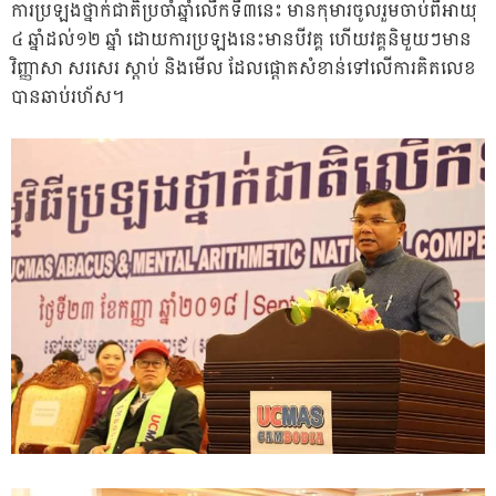
ការ​ប្រឡង​ថ្នាក់ជាតិ​ប្រចាំ​ឆ្នាំ​លើកទី​៣​នេះ មាន​កុមារ​ចូលរួម​ចាប់ពី​អាយុ​
៤ ឆ្នាំដល់១២ ឆ្នាំ​ ដោយ​ការ​ប្រឡង​នេះ​មាន​បី​វគ្គ ហើយ​វគ្គ​និមួយៗ​មាន​
វិញ្ញាសា សរសេរ ស្ដាប់ និង​មើល ដែល​ផ្ដោត​សំខាន់​ទៅលើ​ការ​គិត​លេខ​
បាន​ឆាប់​រហ័ស។