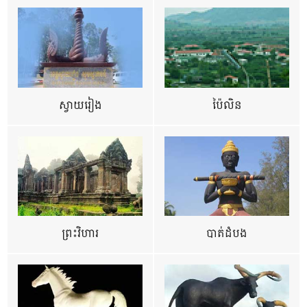
ស្វាយរៀង
ប៉ៃលិន
ព្រះវិហារ
បាត់ដំបង