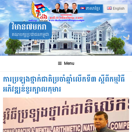
Skip
ភាសាខ្មែរ
English
to
content
វិមាន៧មករា
គណបក្សប្រជាជនកម្ពុជា
Menu
ការ​ប្រឡង​ថ្នាក់ជាតិ​ប្រចាំ​ឆ្នាំ​លើកទី​៣ ស្ដីពី​កម្មវិធី​
អភិវឌ្ឍន៍​ខួរក្បាល​កុមារ