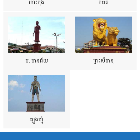
កោះកុង
កំពត
ប. មានជ័យ
ព្រះសីហនុ
ត្បូងឃ្មុំ