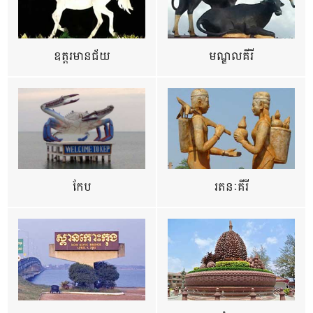
ឧត្ដរមានជ័យ
មណ្ឌលគីរី
កែប
រតនៈគីរី