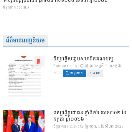
ទស្សនាវដ្ដីប្រជាជន ឆ្នាំទី២៥ លេខ២៩៨ ខែមីនា ឆ្នាំ២០២៦
ចំនួនអាន ( 10.3k )
ព័ត៌មានពេញនិយម
ជីវប្រវត្តិសង្ខេបសមាជិកគណបក្ស
ថ្ងៃ​ព្រហស្បតិ៍, 9 ខែ​កក្កដា,
ចំនួនអាន ( 11.9k )
2026
ទាញយក
104 KB
ទស្សវដ្តីប្រជាជន ឆ្នាំទី២៦ លេខ៣០២ ខែ
កក្កដា ឆ្នាំ២០២៦
ថ្ងៃ​អង្គារ, 4 ខែ​សីហា, 2026
ចំនួនអាន ( 11.3k )