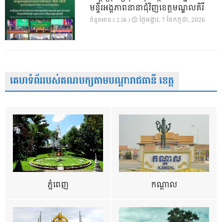
មន្ទីរអង្គភាពនានាជុំវិញខេត្តមណ្ឌលគិរី
ថ្ងៃ​អង្គារ, 7 ខែ​កក្កដា, 2026
ចំនួនអាន ( 2.5k )
គេហទំព័ររបស់គណបក្សតាមបណ្តារាជធានី ខេត្ត
ភ្នំពេញ
កណ្តាល