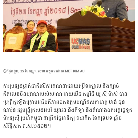
POSTED
ថ្ងៃ​អង្គារ, 25 ខែ​កញ្ញា, 2018
អត្ថបទដោយ
MET KIM AU
ON
ការ​ប្រឡង​ថ្នាក់​ជាតិ​លើ​ការគណនា​ដោយ​ប្រើ​ខួរក្បាល និង​ក្បាច់
គិតលេខ​ចិន​បុរាណ​របស់​សាលា អាយឃីដ កម្មវិធី យូ ស៊ី ម៉ាស់ បាន​
ប្រព្រឹត្ត​ឡើង​ក្រោម​អធិបតីភាព​ឯកឧត្ដម​បណ្ឌិត​សភាចារ្យ ហង់ ជួន
ណារ៉ុន រដ្ឋមន្ត្រី​ក្រសួង​អប់រំ យុវជន និង​កីឡា និង​តំណាង​ឯកអគ្គរដ្ឋទូត
ម៉ាឡេស៊ី ប្រចាំកម្ពុជា នា​ព្រឹក​ថ្ងៃអាទិត្យ ១៤កើត ខែ​ភទ្របទ ឆ្នាំ​ច
សំរឹទ្ធិស័ក ព.ស.២៥៦២។