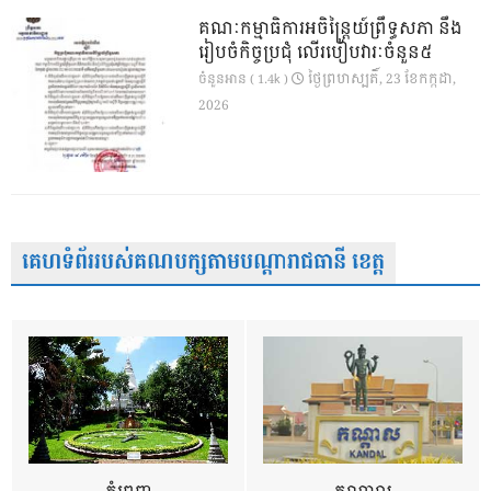
គណៈកម្មាធិការអចិន្ត្រៃយ៍ព្រឹទ្ធសភា នឹង
រៀបចំកិច្ចប្រជុំ លើរបៀបវារៈចំនួន៥
ថ្ងៃ​ព្រហស្បតិ៍, 23 ខែ​កក្កដា,
ចំនួនអាន ( 1.4k )
2026
គេហទំព័ររបស់គណបក្សតាមបណ្តារាជធានី ខេត្ត