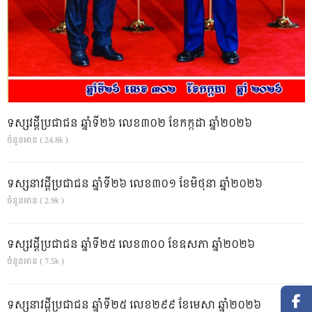
ទស្សវដ្តីប្រជាជន ឆ្នាំទី២៦ លេខ៣០២ ខែកក្កដា ឆ្នាំ២០២៦
ចំនួនអាន ( 24.8k )
ទស្សនាវដ្ដីប្រជាជន ឆ្នាំទី២៦ លេខ៣០១ ខែមិថុនា ឆ្នាំ២០២៦
ចំនួនអាន ( 2.9k )
ទស្សវដ្តីប្រជាជន ឆ្នាំទី២៥ លេខ៣០០ ខែឧសភា ឆ្នាំ២០២៦
ចំនួនអាន ( 7.5k )
ទស្សនាវដ្ដីប្រជាជន ឆ្នាំទី២៥ លេខ២៩៩ ខែមេសា ឆ្នាំ២០២៦