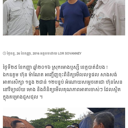
POSTED
ថ្ងៃ​ចន្ទ, 26 ខែ​កញ្ញា, 2016
អត្ថបទដោយ
LOR SOVANNEY
ON
ថ្ងៃទី២៥ ខែកញ្ញា ឆ្នាំ២០១៦ ស្រុកមោងឬស្សី ខេត្តបាត់ដំបង !
ឯកឧត្តម ហ៊ុន ម៉ាណែត អញ្ជើញចុះពិនិត្យមើលលទ្ធផល សាងសង់
អាគារសិក្សា ១ខ្នង ២ជាន់ ១២បន្ទប់ អំណោយសម្តេចតេជោ ហ៊ុនសែន
នៅវិទ្យាល័យ មោង និងពិនិត្យមើលគុណភាពអាគារចាស់ៗ ដែលស្ថិត
ក្នុងគម្រោងជួសជុល ។