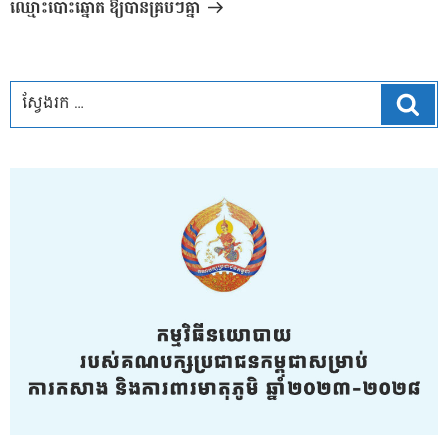
ឈ្មោះបោះឆ្នោត ឱ្យបានគ្រប់ៗគ្នា
ស្វែ