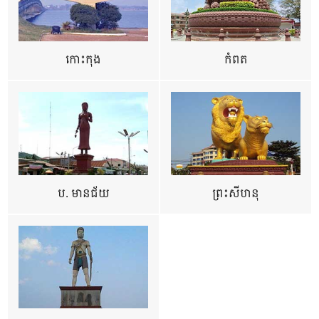
កោះកុង
កំពត
ប. មានជ័យ
ព្រះសីហនុ