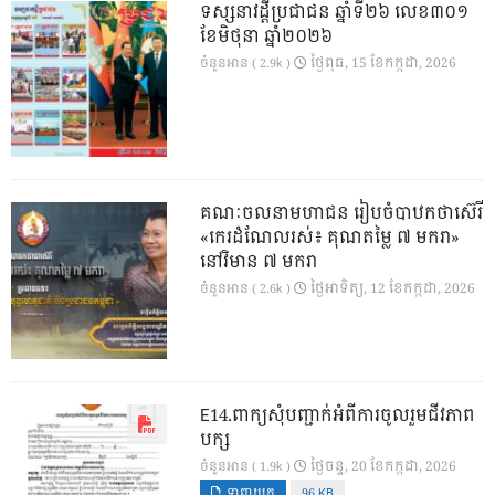
ទស្សនាវដ្ដីប្រជាជន ឆ្នាំទី២៦ លេខ៣០១
ខែមិថុនា ឆ្នាំ២០២៦
ថ្ងៃ​ពុធ, 15 ខែ​កក្កដា, 2026
ចំនួនអាន ( 2.9k )
គណៈចលនាមហាជន រៀបចំបាឋកថាស៊េរី
«កេរដំណែលរស់៖ គុណតម្លៃ ៧ មករា»
នៅវិមាន ៧ មករា
ថ្ងៃ​អាទិត្យ, 12 ខែ​កក្កដា, 2026
ចំនួនអាន ( 2.6k )
E14.ពាក្យសុំបញ្ជាក់អំពីការចូលរួមជីវភាព
បក្ស
ថ្ងៃ​ចន្ទ, 20 ខែ​កក្កដា, 2026
ចំនួនអាន ( 1.9k )
ទាញយក
96 KB