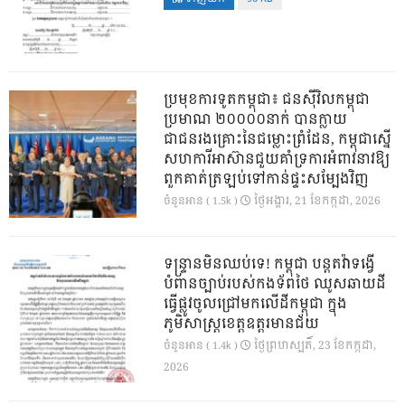
ប្រមុខការទូតកម្ពុជា៖ ជនស៊ីវិលកម្ពុជា
ប្រមាណ ២០០០០នាក់ បានក្លាយ
ជាជនរងគ្រោះនៃជម្លោះព្រំដែន, កម្ពុជាស្នើ
សហការីអាស៊ានជួយគាំទ្រការអំពាវនាវឱ្យ
ពួកគាត់ត្រឡប់ទៅកាន់ផ្ទះសម្បែងវិញ
ថ្ងៃ​អង្គារ, 21 ខែ​កក្កដា, 2026
ចំនួនអាន ( 1.5k )
ទន្ទ្រានមិនឈប់ទេ! កម្ពុជា បន្តតវ៉ាទង្វើ
បំពានច្បាប់របស់កងទ័ពថៃ ឈូសឆាយដី
ធ្វើផ្លូវចូលជ្រៅមកលើដីកម្ពុជា ក្នុង
ភូមិសាស្ត្រខេត្តឧត្តរមានជ័យ
ថ្ងៃ​ព្រហស្បតិ៍, 23 ខែ​កក្កដា,
ចំនួនអាន ( 1.4k )
2026