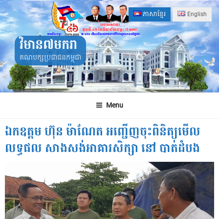
Skip
ភាសាខ្មែរ
English
to
content
វិមាន៧មករា
គណបក្សប្រជាជនកម្ពុជា
Menu
ឯកឧត្តម ហ៊ុន ម៉ាណែត អញ្ជើញចុះពិនិត្យមើល
លទ្ធផល សាងសង់អាគារសិក្សា នៅ បាត់ដំបង