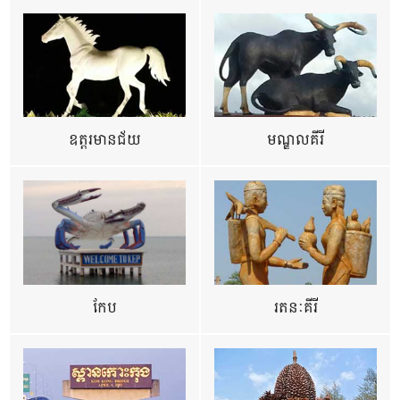
ឧត្ដរមានជ័យ
មណ្ឌលគីរី
កែប
រតនៈគីរី