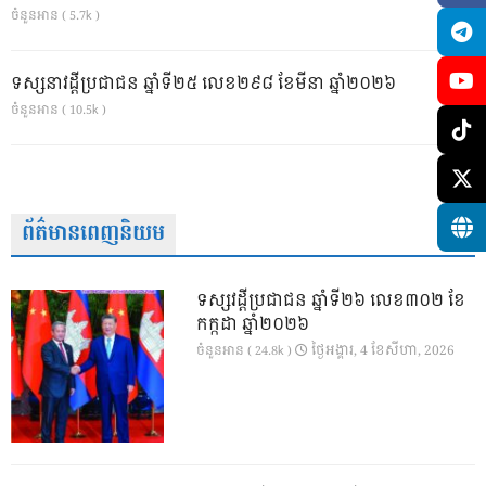
ចំនួនអាន ( 5.7k )
ទស្សនាវដ្ដីប្រជាជន ឆ្នាំទី២៥ លេខ២៩៨ ខែមីនា ឆ្នាំ២០២៦
ចំនួនអាន ( 10.5k )
ព័ត៌មានពេញនិយម
ទស្សវដ្តីប្រជាជន ឆ្នាំទី២៦ លេខ៣០២ ខែ
កក្កដា ឆ្នាំ២០២៦
ថ្ងៃ​អង្គារ, 4 ខែ​សីហា, 2026
ចំនួនអាន ( 24.8k )