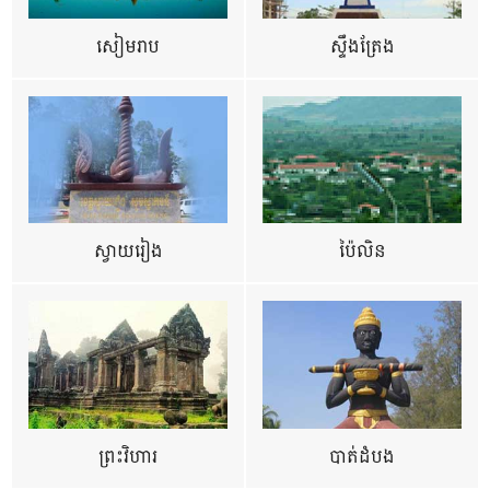
សៀមរាប
ស្ទឹងត្រែង
ស្វាយរៀង
ប៉ៃលិន
ព្រះវិហារ
បាត់ដំបង