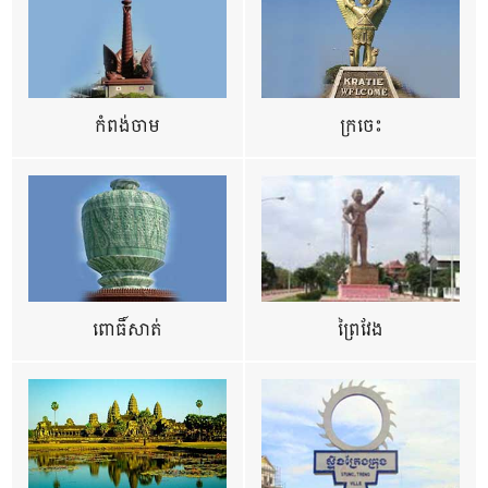
កំពង់ចាម
ក្រចេះ
ពោធិ៍សាត់
ព្រៃវែង