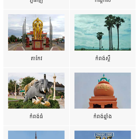
ភ្នំពេញ
កណ្តាល
តាកែវ
កំពង់ស្ពឺ
កំពង់ធំ
កំពង់ឆ្នាំង