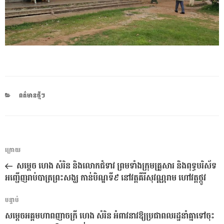
CATEGORIES
ពត៌មានថ្មីៗ
ការ​
អត្ថបទ
ក្រោយ
នាំទិស​
មុន
សម្តេច ហេង សំរិន និងលោកជំទាវ ព្រមទាំងក្រុមគ្រួសារ និងពុទ្ធបរិស័ទ
ប្រកាស
អញ្ជើញរាប់បាត្រព្រះសង្ឃ កាន់បិណ្ឌទី៩ នៅវត្តគីរីសុវណ្ណរាម ហៅវត្តថ្កូវ
អត្ថបទ
បន្ទាប់
បន្ទាប់
សម្តេចអគ្គមហាពញាចក្រី ហេង សំរិន អំពាវនាវឱ្យប្រជាពលរដ្ឋនាំគ្នាទៅចុះ