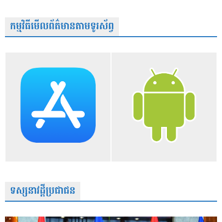
កម្មវិធីមើលព័ត៌មានតាមទូរស័ព្វ
ទស្សនាវដ្តីប្រជាជន