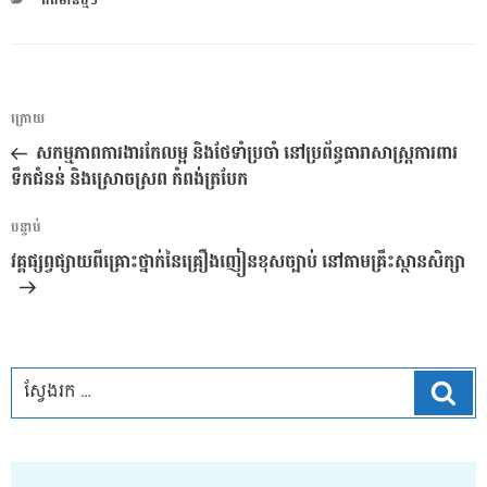
ពត៌មានថ្មីៗ
ការ​
អត្ថបទ
ក្រោយ
នាំទិស​
មុន
សកម្មភាពការងារកែលម្អ និងថែទាំប្រចាំ នៅប្រព័ន្ធធារាសាស្រ្តការពារ
ប្រកាស
ទឹកជំនន់ និងស្រោចស្រព កំពង់ត្របែក
អត្ថបទ
បន្ទាប់
បន្ទាប់
វគ្គ​ផ្សព្វផ្សាយ​ពី​គ្រោះ​ថ្នាក់​នៃ​គ្រឿង​ញៀន​ខុស​ច្បាប់​ នៅ​តាម​គ្រឹះស្ថាន​សិក្សា
ស្វែ