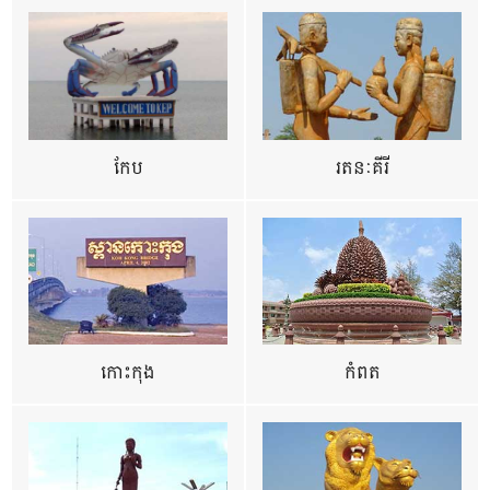
កែប
រតនៈគីរី
កោះកុង
កំពត