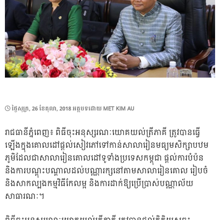
POSTED
ថ្ងៃ​សុក្រ, 26 ខែ​តុលា, 2018
អត្ថបទដោយ
MET KIM AU
ON
រាជធានី​ភ្នំពេញ៖ ពិធី​ចុះ​អនុស្សរណៈយោគយល់​ត្រី​ភាគី​ ត្រូវ​បាន​ធ្វើ​
ឡើង​ក្នុង​គោលដៅ​​​​ផ្ដល់​សៀវភៅ​ទៅ​កាន់​សាលា​រៀន​មធ្យម​សិក្សា​បឋម
ភូមិ​ដែល​ជា​សាលា​រៀន​គោលដៅ​ទូទាំង​ប្រទេស​កម្ពុជា ផ្ដល់​ការ​បំប៉ន
និង​ការ​បណ្ដុះបណ្ដាល​ដល់​បណ្ណារក្ស​នៅ​តាម​សាលា​រៀន​គោល រៀប​ចំ​
និង​សាកល្បង​កម្មវិធី​កែ​លម្អ និង​ការ​ដាក់​ឱ្យ​ប្រើប្រាស់​បណ្ណាល័យ​
សាធារណៈ​។