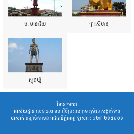
ប. មានជ័យ
ព្រះសីហនុ
ត្បូងឃ្មុំ
វិមាន7មករា
អាស័យដ្ឋាន លេខ 203 មហាវិថីព្រះនរោត្តម ភូមិ13 សង្កាត់ទន្លេ
បាសាក់ ខណ្ឌចំការមន រាជធានីភ្នំពេញ ទូរសារ : ០២៣ ២១៥៨០១