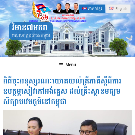
Skip
ភាសាខ្មែរ
English
to
content
វិមាន៧មករា
គណបក្សប្រជាជនកម្ពុជា
Menu
ពិធី​ចុះ​អនុស្សរណៈយោគយល់​ត្រី​ភាគី​ស្ដីពី​ការ​​​​​
ឧបត្ថម្ភ​សៀវភៅ​អង់គ្លេស ដល់​គ្រឹះស្ថាន​មធ្យម​
សិក្សា​​បឋម​ភូមិ​នៅ​កម្ពុជា