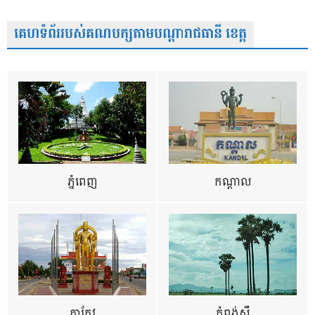
គេហទំព័ររបស់គណបក្សតាមបណ្តារាជធានី ខេត្ត
ភ្នំពេញ
កណ្តាល
តាកែវ
កំពង់ស្ពឺ