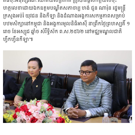
ពិធី​ចុះ​អនុស្សរណៈយោគយល់​ត្រី​ភាគី​ ត្រូវ​បាន​​ផ្ដល់​កិត្តិយស​ចុះ​
ហត្ថលេខា​ដោយ​ឯកឧត្ដម​បណ្ឌិត​សភាចារ្យ ហង់ ជួន ណារ៉ុន រដ្ឋមន្ត្រី​
ក្រសួង​អប់រំ យុវជន និង​កីឡា និង​ដំណាង​អង្គការ​សកម្មភាព​សម្រាប់​
បឋម​សិក្សា​នៅ​កម្ពុជា និង​អង្គការ​មូលនិធិ​អាស៊ី នា​ព្រឹក​ថ្ងៃ​ព្រហស្បតិ៍ ១​
រោច ខែ​អស្សុជ ឆ្នាំ​ច សំរឹទ្ធិស័ក ព.ស.​២៥៦២ នៅ​មជ្ឈមណ្ឌល​ជាតិ​
ហ្វឹកហ្វឺន​កីឡា៕