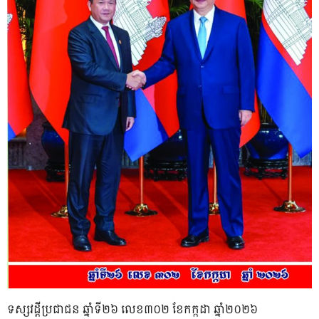
ទស្សវដ្តីប្រជាជន ឆ្នាំទី២៦ លេខ៣០២ ខែកក្កដា ឆ្នាំ២០២៦