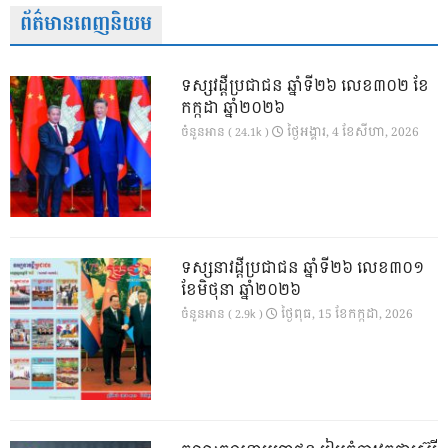
ព័ត៌មានពេញនិយម
ទស្សវដ្តីប្រជាជន ឆ្នាំទី២៦ លេខ៣០២ ខែ
កក្កដា ឆ្នាំ២០២៦
ថ្ងៃ​អង្គារ, 4 ខែ​សីហា, 2026
ចំនួនអាន ( 24.1k )
ទស្សនាវដ្ដីប្រជាជន ឆ្នាំទី២៦ លេខ៣០១
ខែមិថុនា ឆ្នាំ២០២៦
ថ្ងៃ​ពុធ, 15 ខែ​កក្កដា, 2026
ចំនួនអាន ( 2.9k )