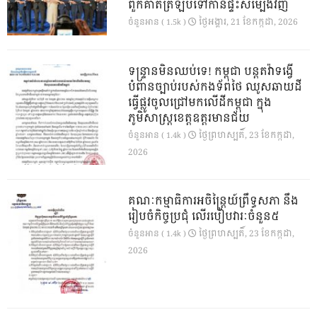
ពួកគាត់ត្រឡប់ទៅកាន់ផ្ទះសម្បែងវិញ
ថ្ងៃ​អង្គារ, 21 ខែ​កក្កដា, 2026
ចំនួនអាន ( 1.5k )
ទន្ទ្រានមិនឈប់ទេ! កម្ពុជា បន្តតវ៉ាទង្វើ
បំពានច្បាប់របស់កងទ័ពថៃ ឈូសឆាយដី
ធ្វើផ្លូវចូលជ្រៅមកលើដីកម្ពុជា ក្នុង
ភូមិសាស្ត្រខេត្តឧត្តរមានជ័យ
ថ្ងៃ​ព្រហស្បតិ៍, 23 ខែ​កក្កដា,
ចំនួនអាន ( 1.4k )
2026
គណៈកម្មាធិការអចិន្ត្រៃយ៍ព្រឹទ្ធសភា នឹង
រៀបចំកិច្ចប្រជុំ លើរបៀបវារៈចំនួន៥
ថ្ងៃ​ព្រហស្បតិ៍, 23 ខែ​កក្កដា,
ចំនួនអាន ( 1.4k )
2026