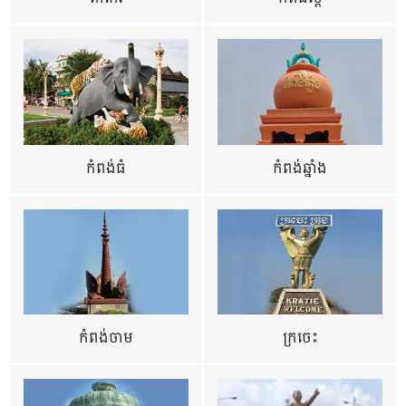
កំពង់ធំ
កំពង់ឆ្នាំង
កំពង់ចាម
ក្រចេះ