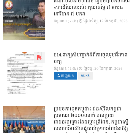
គណៈចលនាមហាជន រៀបចំបាឋកថាស៊េរី
«កេរដំណែលរស់៖ គុណតម្លៃ ៧ មករា»
នៅវិមាន ៧ មករា
ថ្ងៃ​អាទិត្យ, 12 ខែ​កក្កដា, 2026
ចំនួនអាន ( 2.6k )
E14.ពាក្យសុំបញ្ជាក់អំពីការចូលរួមជីវភាព
បក្ស
ថ្ងៃ​ចន្ទ, 20 ខែ​កក្កដា, 2026
ចំនួនអាន ( 1.9k )
ទាញយក
96 KB
ប្រមុខការទូតកម្ពុជា៖ ជនស៊ីវិលកម្ពុជា
ប្រមាណ ២០០០០នាក់ បានក្លាយ
ជាជនរងគ្រោះនៃជម្លោះព្រំដែន, កម្ពុជាស្នើ
សហការីអាស៊ានជួយគាំទ្រការអំពាវនាវឱ្យ