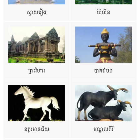
ស្វាយរៀង
ប៉ៃលិន
ព្រះវិហារ
បាត់ដំបង
ឧត្ដរមានជ័យ
មណ្ឌលគីរី