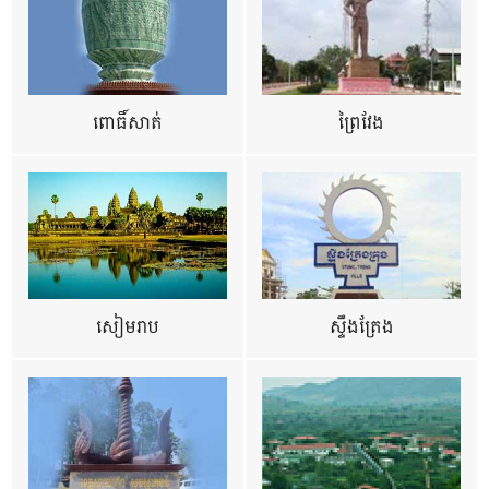
ពោធិ៍សាត់
ព្រៃវែង
សៀមរាប
ស្ទឹងត្រែង