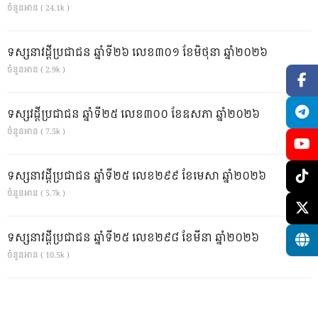
ចំនួនអាន ( 24.1k )
ទស្សនាវដ្ដីប្រជាជន ឆ្នាំទី២៦ លេខ៣០១ ខែមិថុនា ឆ្នាំ២០២៦
ចំនួនអាន ( 2.9k )
ទស្សវដ្តីប្រជាជន ឆ្នាំទី២៥ លេខ៣០០ ខែឧសភា ឆ្នាំ២០២៦
ចំនួនអាន ( 7.5k )
ទស្សនាវដ្ដីប្រជាជន ឆ្នាំទី២៥ លេខ២៩៩ ខែមេសា ឆ្នាំ២០២៦
ចំនួនអាន ( 5.7k )
ទស្សនាវដ្ដីប្រជាជន ឆ្នាំទី២៥ លេខ២៩៨ ខែមីនា ឆ្នាំ២០២៦
ចំនួនអាន ( 10.5k )