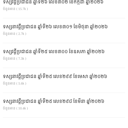
ទស្សវដ្តីប្រជាជន ឆ្នាំទី២៦ លេខ៣០២ ខែកក្កដា ឆ្នាំ២០២៦
ចំនួនអាន ( 15.7k )
ទស្សនាវដ្ដីប្រជាជន ឆ្នាំទី២៦ លេខ៣០១ ខែមិថុនា ឆ្នាំ២០២៦
ចំនួនអាន ( 2.7k )
ទស្សវដ្តីប្រជាជន ឆ្នាំទី២៥ លេខ៣០០ ខែឧសភា ឆ្នាំ២០២៦
ចំនួនអាន ( 7.3k )
ទស្សនាវដ្ដីប្រជាជន ឆ្នាំទី២៥ លេខ២៩៩ ខែមេសា ឆ្នាំ២០២៦
ចំនួនអាន ( 5.6k )
ទស្សនាវដ្ដីប្រជាជន ឆ្នាំទី២៥ លេខ២៩៨ ខែមីនា ឆ្នាំ២០២៦
ចំនួនអាន ( 10.4k )