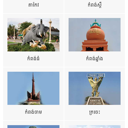
តាកែវ
កំពង់ស្ពឺ
កំពង់ធំ
កំពង់ឆ្នាំង
កំពង់ចាម
ក្រចេះ