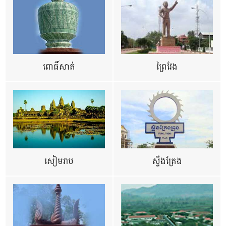
ពោធិ៍សាត់
ព្រៃវែង
សៀមរាប
ស្ទឹងត្រែង