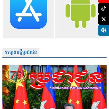
ទស្សនាវដ្តីប្រជាជន