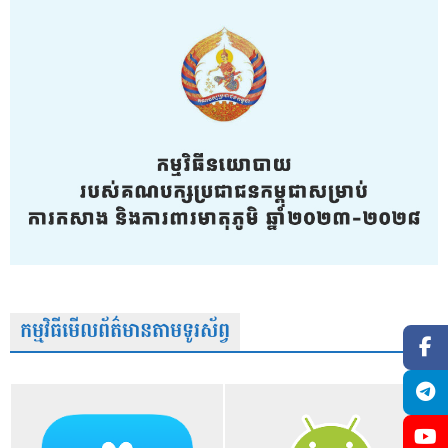
កម្មវិធីមើលព័ត៌មានតាមទូរស័ព្វ