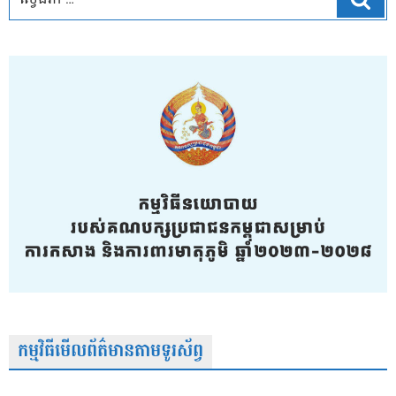
កម្មវិធីមើលព័ត៌មានតាមទូរស័ព្វ