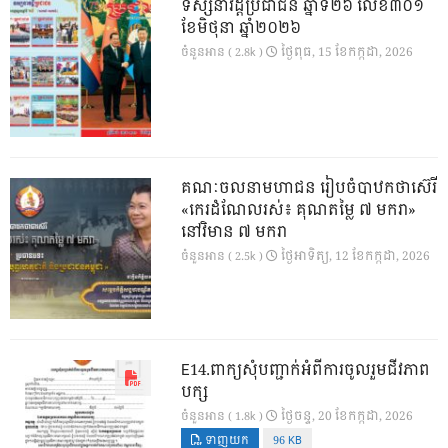
ទស្សនាវដ្ដីប្រជាជន ឆ្នាំទី២៦ លេខ៣០១
ខែមិថុនា ឆ្នាំ២០២៦
ថ្ងៃ​ពុធ, 15 ខែ​កក្កដា, 2026
ចំនួនអាន ( 2.8k )
គណៈចលនាមហាជន រៀបចំបាឋកថាស៊េរី
«កេរដំណែលរស់៖ គុណតម្លៃ ៧ មករា»
នៅវិមាន ៧ មករា
ថ្ងៃ​អាទិត្យ, 12 ខែ​កក្កដា, 2026
ចំនួនអាន ( 2.5k )
E14.ពាក្យសុំបញ្ជាក់អំពីការចូលរួមជីវភាព
បក្ស
ថ្ងៃ​ចន្ទ, 20 ខែ​កក្កដា, 2026
ចំនួនអាន ( 1.8k )
ទាញយក
96 KB