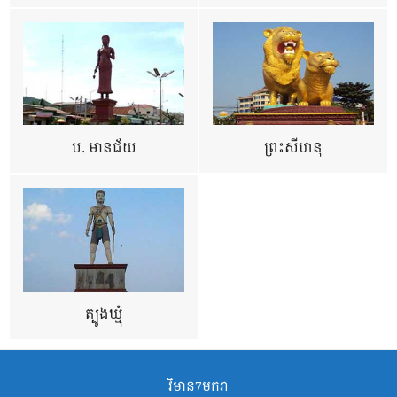
ប. មានជ័យ
ព្រះសីហនុ
ត្បូងឃ្មុំ
វិមាន7មករា