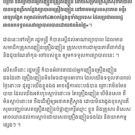
បន្ថយ និងព្យាបាលអ្នកញៀនគ្រឿងញៀន ដោយ​សម្រាប់ក្រសួងសុខាភិបាល
បានបន្ដពង្រីកកន្លែងព្យាបាលគ្រឿងញៀន នៅតាមមណ្ឌលសុខភាព មន្ទីរ
ពេទ្យបង្អែក រហូតដល់ទៅ​៤៣០កន្លែងទូទាំងប្រទេស ដែលប្រជាពលរដ្ឋ​
អាចមកទទួលសេវាព្យាបាលបានដោយឥតគិតថ្លៃ»
។
ជាងនេះទៅទៀត រដ្ឋមន្ដ្រី ក៏បានស្នើដល់អាណាព្យាបាល ដែលមាន
សមាជិកគ្រួសារញៀនគ្រឿងញៀន ត្រូវសហការជាមួយភាគីពាក់ព័ន្ធ
និងជួយណែនាំកូន-ចៅរបស់ខ្លួន ឲ្យមកទទួលការព្យាបាលនេះ ។
លើសពីនោះ រដ្ឋមន្ដ្រី ក៏បានអំពាវនាវដល់អ្នកញឿនគ្រឿងញៀន
ផងដែរថា គ្រឿងញៀនមិនមែនជាម្ហូបអាហារ ដែលយើងទទួលទានរាល់
ថ្ងៃនោះទេ ដូច្នេះយើងខ្លួនឯង អាចធ្វើការលះបង់បាន ព្រោះវាមិនមែន
បាយ ដែលយើងអត់ហូបស្លាប់នោះទេ តែគ្រឿងញៀន បើមិនសេព គឺ
មិនស្លាប់នោះទេ ចឹងដើម្បីឲ្យអនាគតភ្លឺស្វាង ដោយមិនវង្វេងខូចស្មារតី
សូមបញ្ឈប់សេពគ្រឿងញៀនបំផ្លាញកេរ្ដិ៍ឈ្មោះ ខ្លួន និងគ្រួសារ ពិសេស
អាចឈានដល់ការស្លាប់ដោយសេពគ្រឿងញៀនផងដែរ និងឃាតកម្ម
ផ្សេងៗ ។