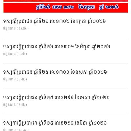
ទស្សវដ្តីប្រជាជន ឆ្នាំទី២៦ លេខ៣០២ ខែកក្កដា ឆ្នាំ២០២៦
ចំនួនអាន ( 18.8k )
ទស្សនាវដ្ដីប្រជាជន ឆ្នាំទី២៦ លេខ៣០១ ខែមិថុនា ឆ្នាំ២០២៦
ចំនួនអាន ( 2.8k )
ទស្សវដ្តីប្រជាជន ឆ្នាំទី២៥ លេខ៣០០ ខែឧសភា ឆ្នាំ២០២៦
ចំនួនអាន ( 7.4k )
ទស្សនាវដ្ដីប្រជាជន ឆ្នាំទី២៥ លេខ២៩៩ ខែមេសា ឆ្នាំ២០២៦
ចំនួនអាន ( 5.6k )
ទស្សនាវដ្ដីប្រជាជន ឆ្នាំទី២៥ លេខ២៩៨ ខែមីនា ឆ្នាំ២០២៦
ចំនួនអាន ( 10.4k )