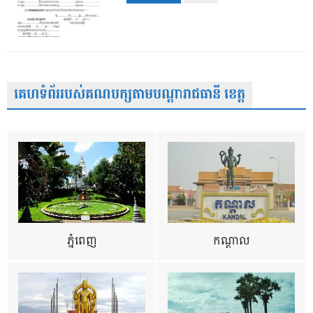
គេហទំព័ររបស់គណបក្សតាមបណ្តារាជធានី ខេត្ត
ភ្នំពេញ
កណ្តាល