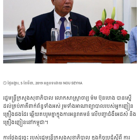
POSTED
ថ្ងៃ​អង្គារ, 5 ខែ​មីនា, 2019
អត្ថបទដោយ
NOU SEYHA
ON
រដ្ឋមន្ដ្រីក្រសួងសុខាភិបាល លោកសាស្ដ្រាចារ្យ ម៉ម ប៊ុនហេង បានស្នើ
ដល់គ្រប់ភាគីពាក់ព័ន្ធទាំងអស់ រួមទាំងអាណាព្យាបាលរបស់អ្នកញៀន
គ្រឿងផងដែរ ឆ្លើយតបរួមគ្នាក្នុងការអន្ដរាគមន៍ លើបញ្ហាជំងឺអេដស៍ និង
គ្រឿងញៀននៅកម្ពុជា។
ការថ្លែងដូច្នេះ របស់រដ្ឋមន្រី្តក្រសួងសុខាភិបាល ក្នុងកិច្ចប្រជុំស្តីពី ការ