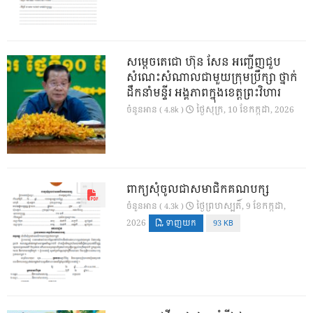
សម្តេចតេជោ ហ៊ុន សែន អញ្ជើញជួប
សំណេះសំណាលជាមួយក្រុមប្រឹក្សា ថ្នាក់
ដឹកនាំមន្ទីរ អង្គភាពក្នុងខេត្តព្រះវិហារ
ថ្ងៃ​សុក្រ, 10 ខែ​កក្កដា, 2026
ចំនួនអាន ( 4.8k )
ពាក្យសុំចូលជាសមាជិកគណបក្ស
ថ្ងៃ​ព្រហស្បតិ៍, 9 ខែ​កក្កដា,
ចំនួនអាន ( 4.3k )
2026
ទាញយក
93 KB