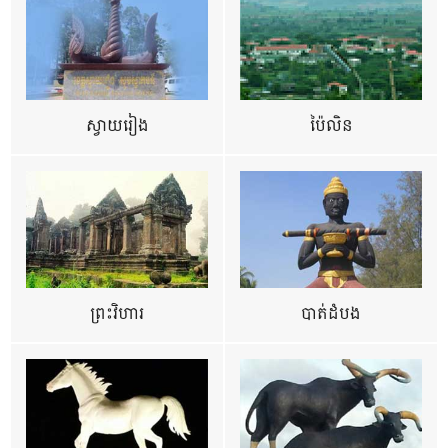
ស្វាយរៀង
ប៉ៃលិន
ព្រះវិហារ
បាត់ដំបង