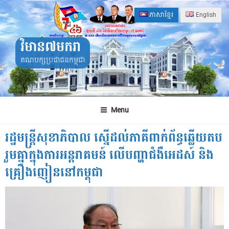
Skip
ភាសាខ្មែរ
English
to
content
វិមាន៧មករា
គណបក្សប្រជាជនកម្ពុជា
Menu
រដ្ឋមន្ដ្រីសុខាភិបាល ស្នើដល់ភាគីពាក់ព័ន្ធឆ្លើយតប
រួមគ្នាក្នុងការអន្តរាគមន៍ លើបញ្ហាជំងឺអេដស៍ និង
គ្រឿងញៀននៅកម្ពុជា