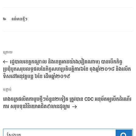
CATEGORIES
ពត៌មានថ្មីៗ
ការ​
អត្ថបទ
ក្រោយ
នាំទិស​
មុន
រដ្ឋបាលខេត្តកណ្តាល និងខេត្តអានយ៉ាង(វៀតណាម) បានបើកកិច្ច
ប្រកាស
ប្រជុំបូកសរុបលទ្ធផលនៃកិច្ចសហប្រតិបត្តិការ៦ខែ ចុងឆ្នាំ២០១៨ និងលើក
ទិសដៅអនុវត្តបន្ត ៦ខែ ដើមឆ្នាំ២០១៩
អត្ថបទ
បន្ទាប់
បន្ទាប់
រោងចក្រផលិតកាបូបថ្មីៗចំនួន២ទៀត ត្រូវបាន CDC អនុម័តឲ្យបើកដំណើរ
ការ សរុបទុនវិនិយោគជិត៩លានដុល្លារ
ស្វែ