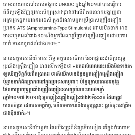
តាមរបាយការណ៍របស់អង្គការ UNODC ក្នុងឆ្នាំ២០១៧ បានធ្វើការ
ពិនិត្យឡើងវិញនូវការសិក្សាស្រាវជ្រាវនៅលើពិភពលោកបង្ហាញថា
អត្រាអ្នកផ្ទុកមេរោគអេដស៍ ក្នុងចំណោមអ្នកប្រើបា្រស់គ្រឿងញៀន
ប្រភេទ ATS (Amphetamine-Type Stimulants) ដោយមិនចាក់ អាច
មានរហូតដល់ជាង១០% រីឯអ្នកដែលប្រើបា្រស់គ្រឿងញៀនដោយការ
ចាក់ មានរហូតដល់ជាង២០%។
នាយឧត្តមសេនីយ៍ មាស វិរិទ្ធ អគ្គលេខាធិការ នៃអាជ្ញាធរជាតិប្រយុទ្ធ
ប្រឆាំងគ្រឿងញៀន បានលើកឡើងថា
«មកដល់ពេលនេះយើងមិនទាន់រក
ឲ្យឃើញទិន្នន័យពិតបា្រកដ ថាតើយើងមានចំនួនអ្នកញៀនគ្រឿងញៀន
ប៉ុន្មាននាក់ពិតបា្រកដនៅក្នុងប្រទេសកម្ពុជា។ ប៉ុន្ដែក្រោយពេលអនុវត្ដ
ផែនការប្រយុទ្ធប្រឆាំងគ្រឿងញៀនខុសច្បាប់រយៈពេល២ឆ្នាំ
(ឆ្នាំ២០១៧-២០១៨) អ្នកញៀនគ្រឿងញៀនជាង២ម៉ឺននាក់ ដែលត្រូវ
បានកក់ត្រា ដោយសមត្ថកិច្ច, ហើយមកទល់នឹងបច្ចុប្បន្ននេះ ធ្លាក់ចុះនៅត្រឹម
ជាងម៉ឺននាក់»
។
នាយឧត្ដមសេនីយ៍បន្ដថា តែយើងត្រូវពិនិត្យមើលទៀត តើក្នុងចំណោម