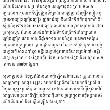
ជាង១ម៉ឺននាក់នេះ គឺមានមួយចំនួនកំពុងស្ថិតនៅយកសេវាការព្យាបាល
ហើយនឹងអាចមានមួយចំនួនតូច នៅក្រៅរង្វង់ទទួលយកសេវា
ព្យាបាល។ ដូចនេះដើម្បីបង្រួមទីផ្សារនៃការប្រើប្រាស់គ្រឿងញៀន ឬ
ក្រុមអ្នកញៀនគ្រឿងញៀន ត្រូវតែជំរុញ និងលើកទឹកចិត្ដពួកគាត់ ឱ្យ
ស្ម័គ្រចិត្ដទៅទទួលយកសេវាព្យាបាលនៅតាមមណ្ឌលសុខភាព ដែល
ក្រសួងសុខាភិបាល បាននឹងកំពុងតែខិតខំពង្រឹកទីតាំងព្យាបាល
គ្រឿងញៀន ដោយកាលពីឆ្នាំ២០១៧ មានចំនួន មាន២៧១កន្លែង
រហូតមកបច្ចុប្បន្ននេះ បានពង្រីករហូតដល់៤៣១កន្លែង ក្នុងនោះ មន្ទីរ
ពេទ្យជាតិ មាន២កន្លែង មន្ទីរពេទ្យបង្អែកមានជ័យ (ច្បារអំពៅ) មន្ទីរ
ពេទ្យខេត្ដមាន ២៤កន្លែងមន្ទីរបង្អែក មាន៧២កន្លែង និងមណ្ឌលសុខ
ភាពមាន ៣៣២កន្លែង។
សូមជម្រាបថា កិច្ចប្រជុំដែលបានធ្វើឡើងនៅពេលនេះ ត្រូវបានលោក
សាស្រ្តាចារ្យ សាផុន វឌ្ឍនៈ សាកលវិទ្យាធិការ នៃសាកលវិទ្យាល័យ
វិទ្យាសាស្រ្តសុខាភិបាល បញ្ជាក់ថា ក្នុងគោលបំណងដើម្បីស្វែងរកវិធី
សាស្រ្តសមស្រប ដើម្បីរៀបចំការឆ្លើយតប រួមគ្នាក្នុងការធ្វើអន្តរាគមន៍
លើជំងឺអេដស៍ និងគ្រឿងញៀននៅកម្ពុជា។