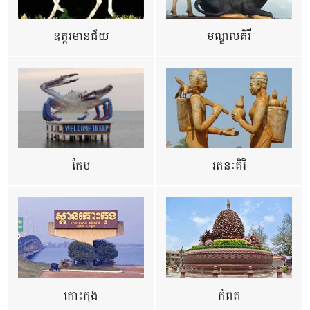
ឧត្ដរមានជ័យ
មណ្ឌលគីរី
កែប
រតនៈគីរី
កោះកុង
កំពត