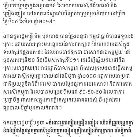
ឆ្លើយតបរួមគ្នាក្នុងអន្តរាគមន៍ នៃមេរោគអេដស៍/ជំងឺអេដស៍ និង
គ្រឿងញៀន នៅសាកលវិទ្យាល័យវិទ្យាសាស្រ្តសុខាភិបាល នៅព្រឹក
ថ្ងៃទី០៤ ខែមីនា ឆ្នាំ២០១៩។
ឯកឧត្តមរដ្ឋមន្ដ្រី ម៉ម ប៊ុនហេង បានថ្លែងបន្ដថា កម្ពុជាធ្លាប់បានទទួលរង
គ្រោះ ដោយសារគ្រោះមហន្តរាយនៃការរាតត្បាត នៃមេរោគអេដស៍ក្នុង
ទសវត្សរ៍កន្លងមកនេះ ដែលអាចចាត់ទុកថា ជាសោកនាដកម្មមួយ នៅ
ចុងសតវត្សទី២០ និងដើមសតវត្សទី២១។ តែដើម្បីឆ្លើយតបទៅនឹង
គ្រោះមហន្តរាយនេះ រាជរដ្ឋាភិបាលកម្ពុជា ពិសេសក្រសួងបានធ្វើសកម្ម
ភាពយ៉ាងស្វិតស្វាញ ដោយនៅខែមិថុនា ឆ្នាំ២០១៨ អង្គការសហប្រជា
ជាតិប្រយុទ្ធនឹងជំងឺអេដស៍ បានសម្ដែងនូវការអបអរសាទរ និងការកោត
សរសើរកម្ពុជា ដែលបានសម្រេចទិសដៅ ៩០-៩០-៩០ ដែលជាការ
ប្ដេជ្ញាចិត្ដ ជាសកលក្នុងការធ្វើតេស្ដរកមេរោគអេដស៍ និងផ្ដល់ការ
ព្យាបាល បីឆ្នាំមុនកាលកំណត់។
ឯកឧត្តមរដ្ឋមន្ដ្រីបន្ដថា
«ចំពោះអ្នកញៀនគ្រឿងញៀន យើងក៏ត្រូវបន្ដរួមគ្នា
ខិតខំប្រឹងប្រែងរួមគ្នារកទិន្នន័យអ្នកញៀនគ្រឿងញៀនពិតប្រាកដ ដើម្បីកាត់