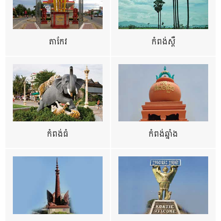
តាកែវ
កំពង់ស្ពឺ
កំពង់ធំ
កំពង់ឆ្នាំង