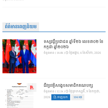
ព័ត៌មានពេញនិយម
ទស្សវដ្តីប្រជាជន ឆ្នាំទី២៦ លេខ៣០២ ខែ
កក្កដា ឆ្នាំ២០២៦
ថ្ងៃ​អង្គារ, 4 ខែ​សីហា, 2026
ចំនួនអាន ( 18.8k )
ជីវប្រវត្តិសង្ខេបសមាជិកគណបក្ស
ថ្ងៃ​ព្រហស្បតិ៍, 9 ខែ​កក្កដា,
ចំនួនអាន ( 12.1k )
2026
ទាញយក
104 KB