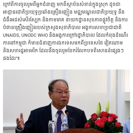
ក្រៅពីការចូលរួមពីអ្នកជំនាញ មកពីស្ថាប័នសំខាន់ក្នុងស្រុក ដូចជា
អាជ្ញាធរជាតិប្រយុទ្ធប្រឆាំងគ្រឿងញៀន មជ្ឈមណ្ឌលជាតិប្រយុទ្ធ នឹង
ជំងឺអេដស៍សើរស្បែក និងកាមរោគ នាយកដ្ឋានសុខភាពផ្លូវចិត្ត និងការ
បំពានគ្រឿងញៀនរបស់ក្រសួងសុខាភិបាល អង្គការសហប្រជាជាតិ
UNAIDS, UNODC WHO និងអង្គការក្រៅរដ្ឋាភិបាល ដែលកំពុងដំណើរ
ការនៅកម្ពុជា ក៏មានជំនាញការឯកទេសមកពីប្រទេសថៃ វៀតណាម
និងសហរដ្ឋអាមេរិក ដែលនឹងចូលរួមចែករំលែកបទពិសោធន៍ផ្សេងៗ
ផងដែរ៕