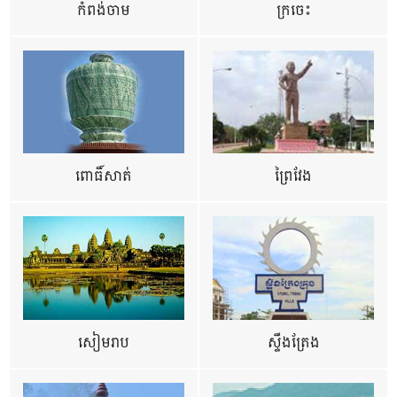
កំពង់ចាម
ក្រចេះ
ពោធិ៍សាត់
ព្រៃវែង
សៀមរាប
ស្ទឹងត្រែង